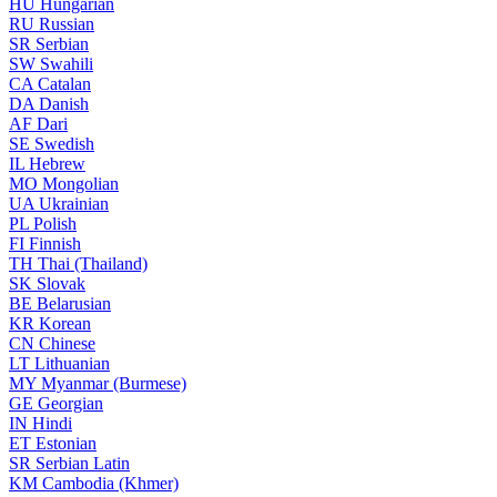
HU
Hungarian
RU
Russian
SR
Serbian
SW
Swahili
CA
Catalan
DA
Danish
AF
Dari
SE
Swedish
IL
Hebrew
MO
Mongolian
UA
Ukrainian
PL
Polish
FI
Finnish
TH
Thai (Thailand)
SK
Slovak
BE
Belarusian
KR
Korean
CN
Chinese
LT
Lithuanian
MY
Myanmar (Burmese)
GE
Georgian
IN
Hindi
ET
Estonian
SR
Serbian Latin
KM
Cambodia (Khmer)