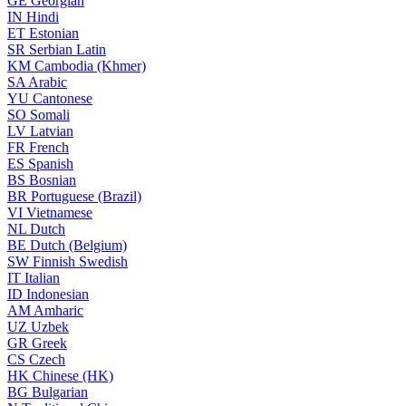
GE
Georgian
IN
Hindi
ET
Estonian
SR
Serbian Latin
KM
Cambodia (Khmer)
SA
Arabic
YU
Cantonese
SO
Somali
LV
Latvian
FR
French
ES
Spanish
BS
Bosnian
BR
Portuguese (Brazil)
VI
Vietnamese
NL
Dutch
BE
Dutch (Belgium)
SW
Finnish Swedish
IT
Italian
ID
Indonesian
AM
Amharic
UZ
Uzbek
GR
Greek
CS
Czech
HK
Chinese (HK)
BG
Bulgarian