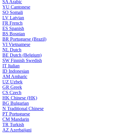
SA
Arabic
YU
Cantonese
SO
Somali
LV
Latvian
FR
French
ES
Spanish
BS
Bosnian
BR
Portuguese (Brazil)
VI
Vietnamese
NL
Dutch
BE
Dutch (Belgium)
SW
Finnish Swedish
IT
Italian
ID
Indonesian
AM
Amharic
UZ
Uzbek
GR
Greek
CS
Czech
HK
Chinese (HK)
BG
Bulgarian
N
Traditional Chinese
PT
Portuguese
CM
Mandarin
TR
Turkish
AZ
Azerbaijani