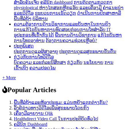
ສໍາລັບຄົນເຈັບ
ຄລີນິກ dashboard
ການ​ຕິດ​ຕາມ​ກວດ​ກາ
physiological ຫ່າງ​ໄກ​ສອກ​ຫຼີກ​
ແອັບ ແລະເຄື່ອງມື
ຄຳແນະນຳ
ແລະວິດີໂອ
ຂະບວນການເຮັດວຽກ
ດໍາເນີນການປຶກສາຫາລື
ພື້ນທີ່ລໍຖ້າ
ບໍລິຫານ
ຄວາມຕ້ອງການດ້ານວິຊາການແລະບັນຫາໃນການຍິງ
ການ​ແກ້​ໄຂ​ບັນ​ຫາ​ການ​ທົດ​ສອບ​ກ່ອນ​ການ​ໂທ​
ສໍາລັບ IT
ອຸປະກອນທີ່ເຂົ້າກັນໄດ້
ພື້ນຖານດ້ານວິຊາການ
ແກ້ໄຂບັນຫາ
ການໂທຂອງທ່ານ
ຕ້ອງການຄວາມຊ່ວຍເຫຼືອບໍ?
ປະຕູພິເສດ
ປະຕູການດູແລຜູ້ສູງອາຍຸ
ປະຕູການດູແລສຸຂະພາບຂັ້ນຕົ້ນ
ກ່ຽວກັບການໂທວິດີໂອ
ບົດຄວາມ ແລະກໍລະນີສຶກສາ
ກ່ຽວກັບ
ນະໂຍບາຍ
ການ
ເຂົ້າເຖິງ
ຄວາມປອດໄພ
+ More
Popular Articles
ພື້ນທີ່ລໍຖ້າແລະຫ້ອງປະຊຸມ: ແມ່ນຫຍັງແຕກຕ່າງກັນ?
ລິ້ງຄ໌ຂ່າວທາງວິດີໂອເພື່ອສຸຂະພາບໂດຍກົງ
ເຄື່ອງມືລາຍງານ Qlik
Healthdirect Video Call ໃນການປະຕິບັດທົ່ວໄປ
ຄລີນິກ Dashboard