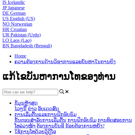
IS
Icelandic
JP
Japanese
DE
German
US
English (US)
NO
Norwegian
HR
Croatian
UR
Pakistan (Urdu)
LO
Laos (Lao)
BN
Bangladesh (Bengali)
Home
ຄວາມຕ້ອງການດ້ານວິຊາການແລະບັນຫາໃນການຍິງ
ແກ້ໄຂບັນຫາການໂທຂອງທ່ານ
ຂໍ້ມູນຫຼ້າສຸດ
ໄວໆນີ້
ຂ່າວ
ອັບເດດສົດ
ການເລີ່ມຕົ້ນແລະການຝຶກອົບຮົມ
ຂັ້ນຕອນສໍາລັບການເລີ່ມຕົ້ນ
ການຝຶກອົບຮົມ
ການທົດສອບການ
ໂທລ່ວງໜ້າ
ຕ້ອງການບັນຊີ
ຂ້ອຍຕ້ອງການຫຍັງ?
ໃຊ້ການໂທດ້ວຍວິດີໂອ