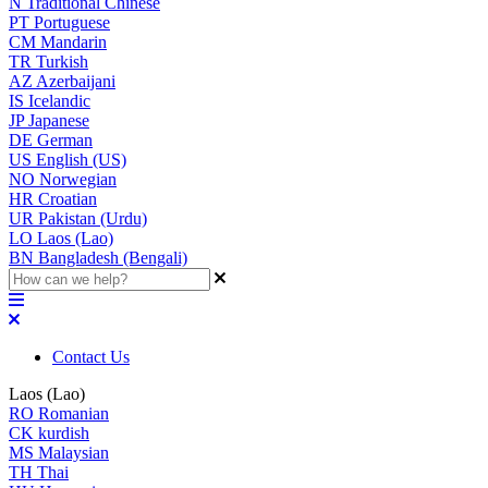
N
Traditional Chinese
PT
Portuguese
CM
Mandarin
TR
Turkish
AZ
Azerbaijani
IS
Icelandic
JP
Japanese
DE
German
US
English (US)
NO
Norwegian
HR
Croatian
UR
Pakistan (Urdu)
LO
Laos (Lao)
BN
Bangladesh (Bengali)
Contact Us
Laos (Lao)
RO
Romanian
CK
kurdish
MS
Malaysian
TH
Thai