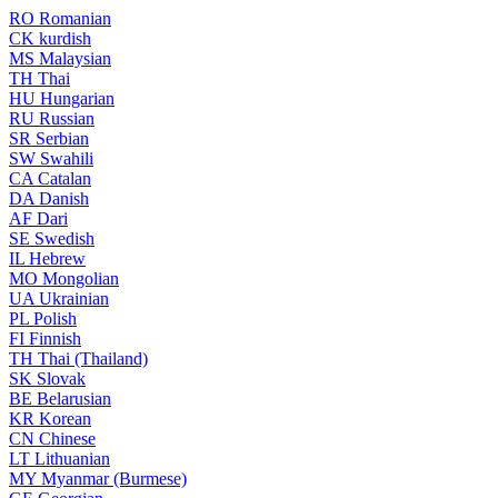
RO
Romanian
CK
kurdish
MS
Malaysian
TH
Thai
HU
Hungarian
RU
Russian
SR
Serbian
SW
Swahili
CA
Catalan
DA
Danish
AF
Dari
SE
Swedish
IL
Hebrew
MO
Mongolian
UA
Ukrainian
PL
Polish
FI
Finnish
TH
Thai (Thailand)
SK
Slovak
BE
Belarusian
KR
Korean
CN
Chinese
LT
Lithuanian
MY
Myanmar (Burmese)