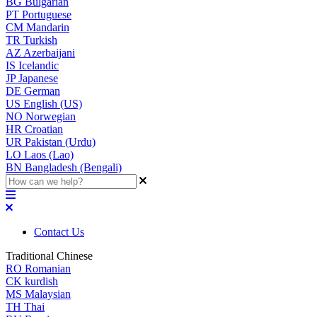
BG
Bulgarian
PT
Portuguese
CM
Mandarin
TR
Turkish
AZ
Azerbaijani
IS
Icelandic
JP
Japanese
DE
German
US
English (US)
NO
Norwegian
HR
Croatian
UR
Pakistan (Urdu)
LO
Laos (Lao)
BN
Bangladesh (Bengali)
Contact Us
Traditional Chinese
RO
Romanian
CK
kurdish
MS
Malaysian
TH
Thai