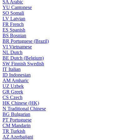
SA
Arabic
YU
Cantonese
SO
Somali
LV
Latvian
FR
French
ES
Spanish
BS
Bosnian
BR
Portuguese (Brazil)
VI
Vietnamese
NL
Dutch
BE
Dutch (Belgium)
SW
Finnish Swedish
IT
Italian
ID
Indonesian
AM
Amharic
UZ
Uzbek
GR
Greek
CS
Czech
HK
Chinese (HK)
N
Traditional Chinese
BG
Bulgarian
PT
Portuguese
CM
Mandarin
TR
Turkish
AZ
Azerbaijani