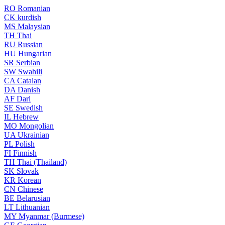
RO
Romanian
CK
kurdish
MS
Malaysian
TH
Thai
RU
Russian
HU
Hungarian
SR
Serbian
SW
Swahili
CA
Catalan
DA
Danish
AF
Dari
SE
Swedish
IL
Hebrew
MO
Mongolian
UA
Ukrainian
PL
Polish
FI
Finnish
TH
Thai (Thailand)
SK
Slovak
KR
Korean
CN
Chinese
BE
Belarusian
LT
Lithuanian
MY
Myanmar (Burmese)