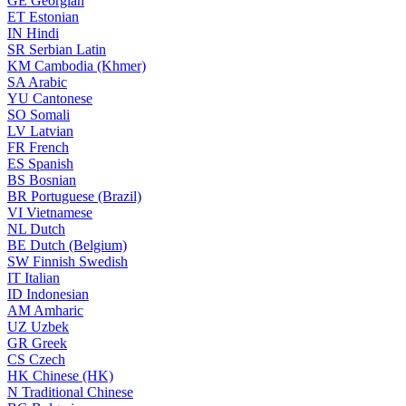
GE
Georgian
ET
Estonian
IN
Hindi
SR
Serbian Latin
KM
Cambodia (Khmer)
SA
Arabic
YU
Cantonese
SO
Somali
LV
Latvian
FR
French
ES
Spanish
BS
Bosnian
BR
Portuguese (Brazil)
VI
Vietnamese
NL
Dutch
BE
Dutch (Belgium)
SW
Finnish Swedish
IT
Italian
ID
Indonesian
AM
Amharic
UZ
Uzbek
GR
Greek
CS
Czech
HK
Chinese (HK)
N
Traditional Chinese