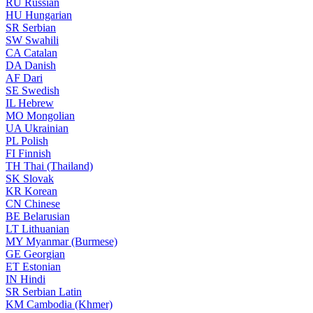
RU
Russian
HU
Hungarian
SR
Serbian
SW
Swahili
CA
Catalan
DA
Danish
AF
Dari
SE
Swedish
IL
Hebrew
MO
Mongolian
UA
Ukrainian
PL
Polish
FI
Finnish
TH
Thai (Thailand)
SK
Slovak
KR
Korean
CN
Chinese
BE
Belarusian
LT
Lithuanian
MY
Myanmar (Burmese)
GE
Georgian
ET
Estonian
IN
Hindi
SR
Serbian Latin
KM
Cambodia (Khmer)