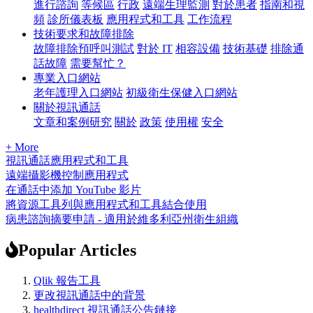
進行諮詢
等候區
行政
遠端生理監測
對於患者
指南和視
頻
診所儀表板
應用程式和工具
工作流程
技術要求和故障排除
故障排除預呼叫測試
對於 IT
相容設備
技術基礎
排除通
話故障
需要幫忙？
專業入口網站
老年護理入口網站
初級衛生保健入口網站
關於視訊通話
文章和案例研究
關於
政策
使用權
安全
+ More
視訊通話應用程式和工具
遠端攝影機控制應用程式
在通話中添加 YouTube 影片
將資源工具列與應用程式和工具結合使用
病患諮詢摘要申請 - 適用於維多利亞州衛生組織
Popular Articles
Qlik 報告工具
更改視訊通話中的背景
healthdirect 視訊通話公告鏈接