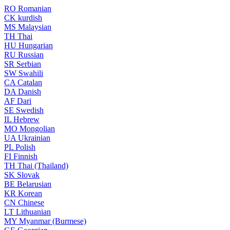
RO
Romanian
CK
kurdish
MS
Malaysian
TH
Thai
HU
Hungarian
RU
Russian
SR
Serbian
SW
Swahili
CA
Catalan
DA
Danish
AF
Dari
SE
Swedish
IL
Hebrew
MO
Mongolian
UA
Ukrainian
PL
Polish
FI
Finnish
TH
Thai (Thailand)
SK
Slovak
BE
Belarusian
KR
Korean
CN
Chinese
LT
Lithuanian
MY
Myanmar (Burmese)