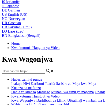
IS
Icelandic
JP
Japanese
DE
German
US
English (US)
NO
Norwegian
HR
Croatian
UR
Pakistan (Urdu)
LO
Laos (Lao)
BN
Bangladesh (Bengali)
Home
Kwa kutumia Hangout ya Video
Kwa Wagonjwa
Habari za hivi punde
Inakuja Hivi Karibuni
Taarifa
Sasisho za Moja kwa Moja
Kuanza na mafunzo
Hatua za kuanza
Mafunzo
Mtihani wa simu ya mapema
Unahit
Kwa kutumia Hangout ya Video
Kwa Wagonjwa
Dashibodi ya kliniki
Ufuatiliaji wa mbali wa k
Mahitaji ya kiufundi na utatuzi wa shida