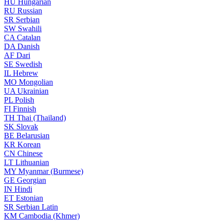
HU
Hungarian
RU
Russian
SR
Serbian
SW
Swahili
CA
Catalan
DA
Danish
AF
Dari
SE
Swedish
IL
Hebrew
MO
Mongolian
UA
Ukrainian
PL
Polish
FI
Finnish
TH
Thai (Thailand)
SK
Slovak
BE
Belarusian
KR
Korean
CN
Chinese
LT
Lithuanian
MY
Myanmar (Burmese)
GE
Georgian
IN
Hindi
ET
Estonian
SR
Serbian Latin
KM
Cambodia (Khmer)