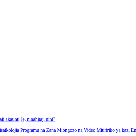
aji akaunti
Je, ninahitaji nini?
isaikolojia
Programu na Zana
Miongozo na Video
Mitiririko ya kazi
En