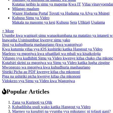
Kutatua jaribio la simu ya mapema
Kwa IT
Vifaa vinavyoenda
Milango maalum
Wazee Huduma Portal
Tovuti ya Huduma ya Afya ya Msingi
Kuhusu Simu ya Video
Makala na masomo ya kesi
Kuhusu
Sera
Ufikiaji
Usalama
+ More
Ujumbe kwa wapigaji simu wanaokumbana na matatizo ya intaneti wa
Inawasha Usinisumbue kwenye simu yako
Jinsi ya kuhudhuria mashauriano (kwa wagonjwa)
Kwa kutumia vifaa vya iOS kushiriki katika Hangout ya Video
Maelezo ya mgonjwa kwa ufuatiliaji wa mbali wa kisaikolojia
Vifungo vya kudhibiti Simu ya Video kwenye kifaa chako cha mkon
Kutafsiri skrini za mgonjwa wa Simu ya Video katika lugha zingine
Mwongozo wa mgonjwa kwa kuhudhuria mashauriano
Shiriki Picha au PDF kwenye kifaa cha mkononi
Piga na ushiriki picha kwenye kifaa cha mkononi
Vidokezo vya Simu ya Video kwa Wagonjwa
Popular Articles
Zana ya Kuripoti ya Qlik
Kubadilisha usuli wako katika Hangout ya Video
Maeneo ya kusubiri na vyumba vya mikutano: ni tofauti gani?