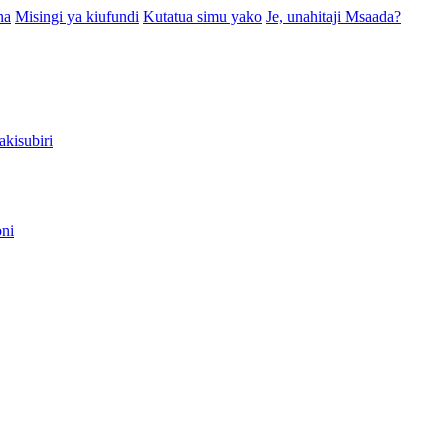
na
Misingi ya kiufundi
Kutatua simu yako
Je, unahitaji Msaada?
kisubiri
oni