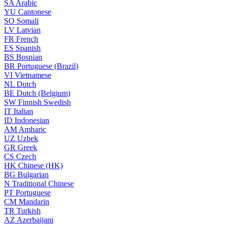
SA
Arabic
YU
Cantonese
SO
Somali
LV
Latvian
FR
French
ES
Spanish
BS
Bosnian
BR
Portuguese (Brazil)
VI
Vietnamese
NL
Dutch
BE
Dutch (Belgium)
SW
Finnish Swedish
IT
Italian
ID
Indonesian
AM
Amharic
UZ
Uzbek
GR
Greek
CS
Czech
HK
Chinese (HK)
BG
Bulgarian
N
Traditional Chinese
PT
Portuguese
CM
Mandarin
TR
Turkish
AZ
Azerbaijani