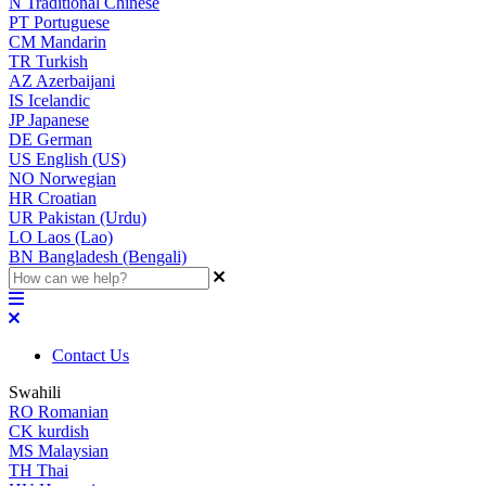
N
Traditional Chinese
PT
Portuguese
CM
Mandarin
TR
Turkish
AZ
Azerbaijani
IS
Icelandic
JP
Japanese
DE
German
US
English (US)
NO
Norwegian
HR
Croatian
UR
Pakistan (Urdu)
LO
Laos (Lao)
BN
Bangladesh (Bengali)
Contact Us
Swahili
RO
Romanian
CK
kurdish
MS
Malaysian
TH
Thai