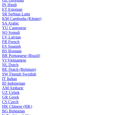
GE
Georgian
IN
Hindi
ET
Estonian
SR
Serbian Latin
KM
Cambodia (Khmer)
SA
Arabic
YU
Cantonese
SO
Somali
LV
Latvian
FR
French
ES
Spanish
BS
Bosnian
BR
Portuguese (Brazil)
VI
Vietnamese
NL
Dutch
BE
Dutch (Belgium)
SW
Finnish Swedish
IT
Italian
ID
Indonesian
AM
Amharic
UZ
Uzbek
GR
Greek
CS
Czech
HK
Chinese (HK)
BG
Bulgarian