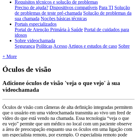
Requisitos técnicos e solução de problemas
Preciso de ajuda?
Dispositivos compatíveis
Para TI
Solução
de problemas de teste pré-chamada
Solução de problemas da
sua chamada
Noções básicas técnicas
Portais especializados
Portal de Atenção Primária à Saúde
Portal de cuidados para
idosos
Sobre videochamada
Segurança
Políticas
Acesso
Artigos e estudos de caso
Sobre
+ More
Óculos de visão
Adicione óculos de visão 'veja o que vejo' à sua
videochamada
Ó
culos
de
vis
ã
o
com
c
â
meras
de
alta
defini
ç
ã
o
integradas
permitem
que
o
usu
á
rio
em
uma
videochamada
transmita
ao
vivo
um
feed
de
v
í
deo
do
que
est
á
vendo
na
chamada
.
Essa
tecnologia
“
veja
o
que
eu
vejo
”
permite
que
um
m
é
dico
no
local
com
um
paciente
observe
a
á
rea
de
preocupa
ç
ã
o
enquanto
usa
os
ó
culos
em
uma
liga
ç
ã
o
com
um
especialista
remoto
,
por
exemplo
.
O
especialista
remoto
pode