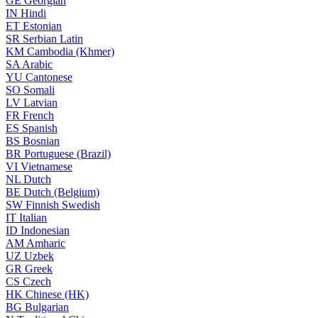
GE
Georgian
IN
Hindi
ET
Estonian
SR
Serbian Latin
KM
Cambodia (Khmer)
SA
Arabic
YU
Cantonese
SO
Somali
LV
Latvian
FR
French
ES
Spanish
BS
Bosnian
BR
Portuguese (Brazil)
VI
Vietnamese
NL
Dutch
BE
Dutch (Belgium)
SW
Finnish Swedish
IT
Italian
ID
Indonesian
AM
Amharic
UZ
Uzbek
GR
Greek
CS
Czech
HK
Chinese (HK)
BG
Bulgarian