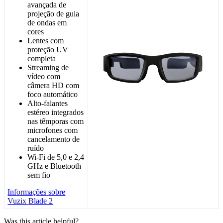
avan
ç
ada
de
proje
ç
ã
o
de
guia
de
ondas
em
cores
Lentes
com
prote
ç
ã
o
UV
completa
Streaming
de
v
í
deo
com
c
â
mera
HD
com
foco
autom
á
tico
Alto
-
falantes
est
é
reo
integrados
nas
t
ê
mporas
com
microfones
com
cancelamento
de
ru
í
do
Wi
-
Fi
de
5
,
0
e
2
,
4
GHz
e
Bluetooth
sem
fio
Informa
ç
õ
es
sobre
Vuzix
Blade
2
Was this article helpful?