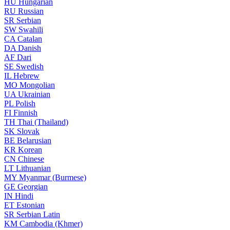
HU
Hungarian
RU
Russian
SR
Serbian
SW
Swahili
CA
Catalan
DA
Danish
AF
Dari
SE
Swedish
IL
Hebrew
MO
Mongolian
UA
Ukrainian
PL
Polish
FI
Finnish
TH
Thai (Thailand)
SK
Slovak
BE
Belarusian
KR
Korean
CN
Chinese
LT
Lithuanian
MY
Myanmar (Burmese)
GE
Georgian
IN
Hindi
ET
Estonian
SR
Serbian Latin
KM
Cambodia (Khmer)