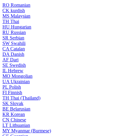
RO
Romanian
CK
kurdish
MS
Malaysian
TH
Thai
HU
Hungarian
RU
Russian
SR
Serbian
SW
Swahili
CA
Catalan
DA
Danish
AF
Dari
SE
Swedish
IL
Hebrew
MO
Mongolian
UA
Ukrainian
PL
Polish
FI
Finnish
TH
Thai (Thailand)
SK
Slovak
BE
Belarusian
KR
Korean
CN
Chinese
LT
Lithuanian
MY
Myanmar (Burmese)