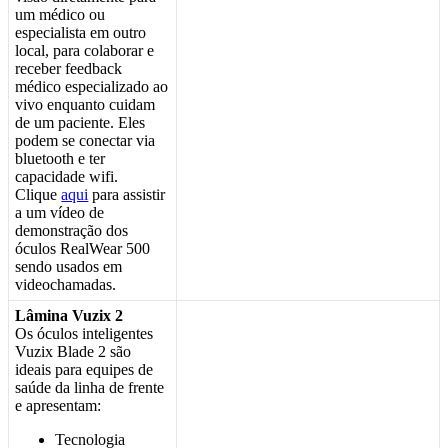
um
m
é
dico
ou
especialista
em
outro
local
,
para
colaborar
e
receber
feedback
m
é
dico
especializado
ao
vivo
enquanto
cuidam
de
um
paciente
.
Eles
podem
se
conectar
via
bluetooth
e
ter
capacidade
wifi
.
Clique
aqui
para
assistir
a
um
v
í
deo
de
demonstra
ç
ã
o
dos
ó
culos
RealWear
500
sendo
usados
em
videochamadas
.
L
â
mina
Vuzix
2
Os
ó
culos
inteligentes
Vuzix
Blade
2
s
ã
o
ideais
para
equipes
de
sa
ú
de
da
linha
de
frente
e
apresentam
:
Tecnologia