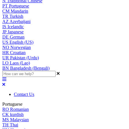
N
Traditional Chinese
PT
Portuguese
CM
Mandarin
TR
Turkish
AZ
Azerbaijani
IS
Icelandic
JP
Japanese
DE
German
US
English (US)
NO
Norwegian
HR
Croatian
UR
Pakistan (Urdu)
LO
Laos (Lao)
BN
Bangladesh (Bengali)
Contact Us
Portuguese
RO
Romanian
CK
kurdish
MS
Malaysian
TH
Thai