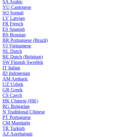
SA
Arabic
YU
Cantonese
SO
Somali
LV
Latvian
FR
French
ES
Spanish
BS
Bosnian
BR
Portuguese (Brazil)
VI
Vietnamese
NL
Dutch
BE
Dutch (Belgium)
SW
Finnish Swedish
IT
Italian
ID
Indonesian
AM
Amharic
UZ
Uzbek
GR
Greek
CS
Czech
HK
Chinese (HK)
BG
Bulgarian
N
Traditional Chinese
PT
Portuguese
CM
Mandarin
TR
Turkish
AZ
Azerbaijani