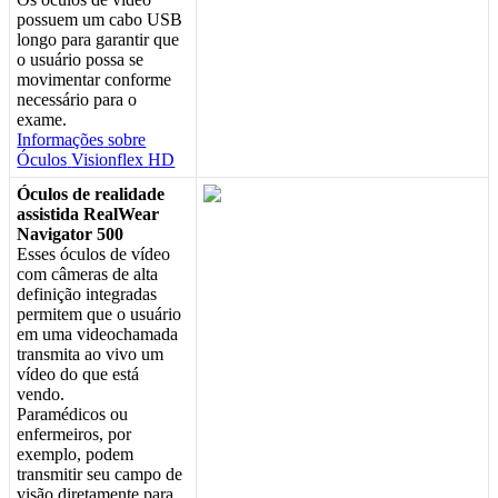
possuem
um
cabo
USB
longo
para
garantir
que
o
usu
á
rio
possa
se
movimentar
conforme
necess
á
rio
para
o
exame
.
Informa
ç
õ
es
sobre
Ó
culos
Visionflex
HD
Ó
culos
de
realidade
assistida
RealWear
Navigator
500
Esses
ó
culos
de
v
í
deo
com
c
â
meras
de
alta
defini
ç
ã
o
integradas
permitem
que
o
usu
á
rio
em
uma
videochamada
transmita
ao
vivo
um
v
í
deo
do
que
est
á
vendo
.
Param
é
dicos
ou
enfermeiros
,
por
exemplo
,
podem
transmitir
seu
campo
de
vis
ã
o
diretamente
para