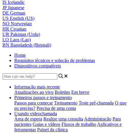
IS
Icelandic
JP
Japanese
DE
German
US
English (US)
NO
Norwegian
HR
Croatian
UR
Pakistan (Urdu)
LO
Laos (Lao)
BN
Bangladesh (Bengali)
Home
Requisitos técnicos e solução de problemas
Dispositivos compatíveis
Informação mais recente
Atualizações ao vivo
Boletins
Em breve
Primeiros passos e treinamento
Passos para começar
Treinamento
Teste pré-chamada
O que
eu preciso?
Precisa de uma conta
Usando videochamada
Área de espera
Realize uma consulta
Administração
Para
pacientes
Guias e vídeos
Fluxos de trabalho
Aplicativos e
ferramentas
Painel da clínica