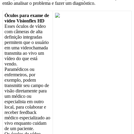
ent
ã
o
analisar
o
problema
e
fazer
um
diagn
ó
stico
.
Ó
culos
para
exame
de
v
í
deo
Visionflex
HD
Esses
ó
culos
de
v
í
deo
com
c
â
meras
de
alta
defini
ç
ã
o
integradas
permitem
que
o
usu
á
rio
em
uma
videochamada
transmita
ao
vivo
um
v
í
deo
do
que
est
á
vendo
.
Param
é
dicos
ou
enfermeiros
,
por
exemplo
,
podem
transmitir
seu
campo
de
vis
ã
o
diretamente
para
um
m
é
dico
ou
especialista
em
outro
local
,
para
colaborar
e
receber
feedback
m
é
dico
especializado
ao
vivo
enquanto
cuidam
de
um
paciente
.
Os
ó
culos
de
v
í
deo