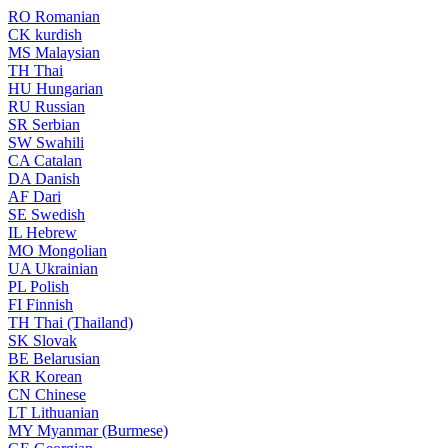
RO
Romanian
CK
kurdish
MS
Malaysian
TH
Thai
HU
Hungarian
RU
Russian
SR
Serbian
SW
Swahili
CA
Catalan
DA
Danish
AF
Dari
SE
Swedish
IL
Hebrew
MO
Mongolian
UA
Ukrainian
PL
Polish
FI
Finnish
TH
Thai (Thailand)
SK
Slovak
BE
Belarusian
KR
Korean
CN
Chinese
LT
Lithuanian
MY
Myanmar (Burmese)