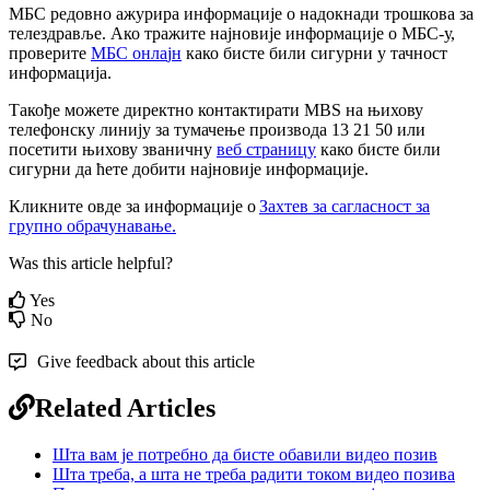
М
Б
С
р
е
д
о
в
н
о
а
ж
у
р
и
р
а
и
н
ф
о
р
м
а
ц
и
ј
е
о
н
а
д
о
к
н
а
д
и
т
р
о
ш
к
о
в
а
з
а
т
е
л
е
з
д
р
а
в
љ
е
.
А
к
о
т
р
а
ж
и
т
е
н
а
ј
н
о
в
и
ј
е
и
н
ф
о
р
м
а
ц
и
ј
е
о
М
Б
С
-
у
,
п
р
о
в
е
р
и
т
е
М
Б
С
о
н
л
а
ј
н
к
а
к
о
б
и
с
т
е
б
и
л
и
с
и
г
у
р
н
и
у
т
а
ч
н
о
с
т
и
н
ф
о
р
м
а
ц
и
ј
а
.
Т
а
к
о
ђ
е
м
о
ж
е
т
е
д
и
р
е
к
т
н
о
к
о
н
т
а
к
т
и
р
а
т
и
MBS
н
а
њ
и
х
о
в
у
т
е
л
е
ф
о
н
с
к
у
л
и
н
и
ј
у
з
а
т
у
м
а
ч
е
њ
е
п
р
о
и
з
в
о
д
а
13
21
50
и
л
и
п
о
с
е
т
и
т
и
њ
и
х
о
в
у
з
в
а
н
и
ч
н
у
в
е
б
с
т
р
а
н
и
ц
у
к
а
к
о
б
и
с
т
е
б
и
л
и
с
и
г
у
р
н
и
д
а
ћ
е
т
е
д
о
б
и
т
и
н
а
ј
н
о
в
и
ј
е
и
н
ф
о
р
м
а
ц
и
ј
е
.
К
л
и
к
н
и
т
е
о
в
д
е
з
а
и
н
ф
о
р
м
а
ц
и
ј
е
о
З
а
х
т
е
в
з
а
с
а
г
л
а
с
н
о
с
т
з
а
г
р
у
п
н
о
о
б
р
а
ч
у
н
а
в
а
њ
е
.
Was this article helpful?
Yes
No
Give feedback about this article
Related Articles
Шта вам је потребно да бисте обавили видео позив
Шта треба, а шта не треба радити током видео позива