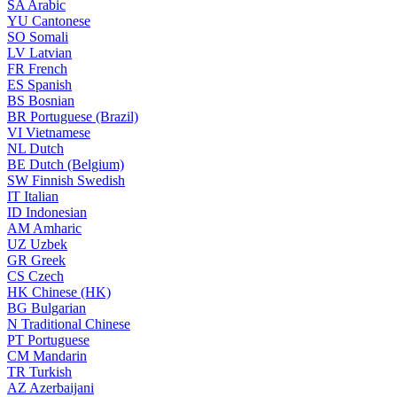
SA
Arabic
YU
Cantonese
SO
Somali
LV
Latvian
FR
French
ES
Spanish
BS
Bosnian
BR
Portuguese (Brazil)
VI
Vietnamese
NL
Dutch
BE
Dutch (Belgium)
SW
Finnish Swedish
IT
Italian
ID
Indonesian
AM
Amharic
UZ
Uzbek
GR
Greek
CS
Czech
HK
Chinese (HK)
BG
Bulgarian
N
Traditional Chinese
PT
Portuguese
CM
Mandarin
TR
Turkish
AZ
Azerbaijani