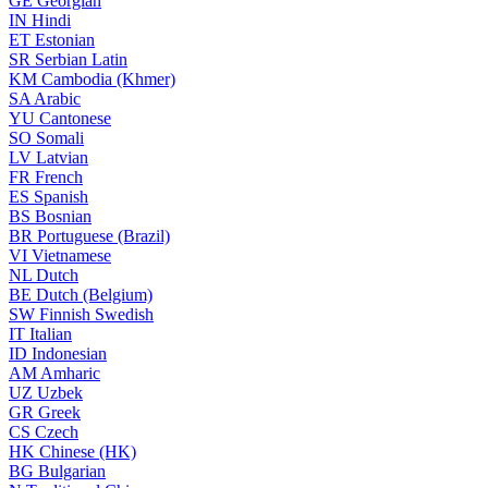
GE
Georgian
IN
Hindi
ET
Estonian
SR
Serbian Latin
KM
Cambodia (Khmer)
SA
Arabic
YU
Cantonese
SO
Somali
LV
Latvian
FR
French
ES
Spanish
BS
Bosnian
BR
Portuguese (Brazil)
VI
Vietnamese
NL
Dutch
BE
Dutch (Belgium)
SW
Finnish Swedish
IT
Italian
ID
Indonesian
AM
Amharic
UZ
Uzbek
GR
Greek
CS
Czech
HK
Chinese (HK)
BG
Bulgarian