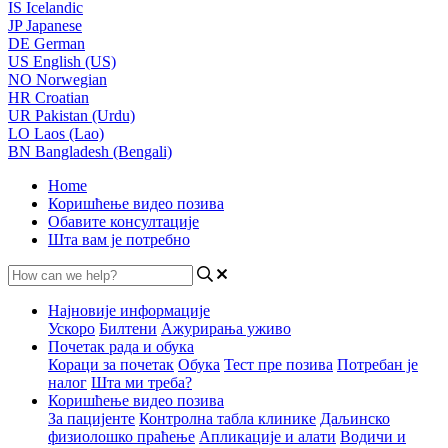
IS
Icelandic
JP
Japanese
DE
German
US
English (US)
NO
Norwegian
HR
Croatian
UR
Pakistan (Urdu)
LO
Laos (Lao)
BN
Bangladesh (Bengali)
Home
Коришћење видео позива
Обавите консултације
Шта вам је потребно
Најновије информације
Ускоро
Билтени
Ажурирања уживо
Почетак рада и обука
Кораци за почетак
Обука
Тест пре позива
Потребан је
налог
Шта ми треба?
Коришћење видео позива
За пацијенте
Контролна табла клинике
Даљинско
физиолошко праћење
Апликације и алати
Водичи и