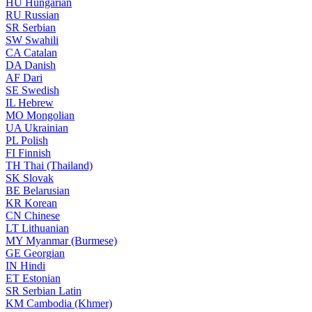
HU
Hungarian
RU
Russian
SR
Serbian
SW
Swahili
CA
Catalan
DA
Danish
AF
Dari
SE
Swedish
IL
Hebrew
MO
Mongolian
UA
Ukrainian
PL
Polish
FI
Finnish
TH
Thai (Thailand)
SK
Slovak
BE
Belarusian
KR
Korean
CN
Chinese
LT
Lithuanian
MY
Myanmar (Burmese)
GE
Georgian
IN
Hindi
ET
Estonian
SR
Serbian Latin
KM
Cambodia (Khmer)