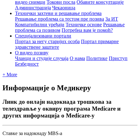
видео снимци
Токови посла
Обавите консултације
Администрација
Чекаоница
Технички захтеви и решавање проблема
Решавање проблема са тестом пре позива
За ИТ
Компатибилни уређаји
Техничке основе
Решавање
проблема са позивом
Потребна вам је помоћ?
Специјализовани портали
Портал за негу старијих особа
Портал примарне
здравствене заштите
О видео позиву
Чланци и студије случаја
О нама
Политике
Приступ
Безбедност
+ More
Информације о Медикеру
Линк до онлајн надокнада трошкова за
телездравље у оквиру програма Medicare и
других информација о Medicare-у
С
т
а
в
к
е
з
а
н
а
д
о
к
н
а
д
у
MBS
-
а