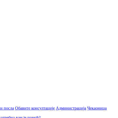
и посла
Обавите консултације
Администрација
Чекаоница
отребна вам је помоћ?