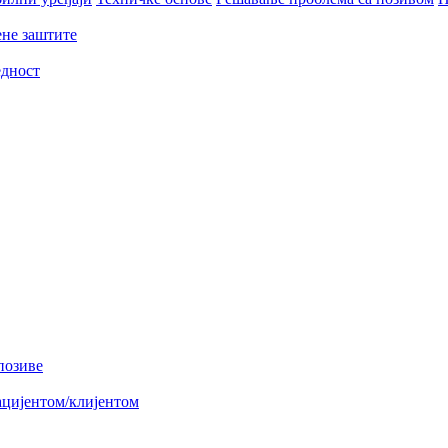
ене заштите
едност
позиве
пацијентом/клијентом