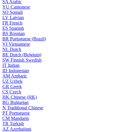
SA
Arabic
YU
Cantonese
SO
Somali
LV
Latvian
FR
French
ES
Spanish
BS
Bosnian
BR
Portuguese (Brazil)
VI
Vietnamese
NL
Dutch
BE
Dutch (Belgium)
SW
Finnish Swedish
IT
Italian
ID
Indonesian
AM
Amharic
UZ
Uzbek
GR
Greek
CS
Czech
HK
Chinese (HK)
BG
Bulgarian
N
Traditional Chinese
PT
Portuguese
CM
Mandarin
TR
Turkish
AZ
Azerbaijani