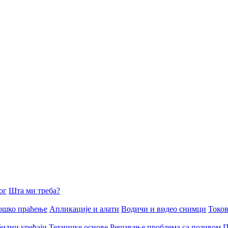
ог
Шта ми треба?
ошко праћење
Апликације и алати
Водичи и видео снимци
Токов
илни уређаји
Техничке основе
Решавање проблема са позивом
П