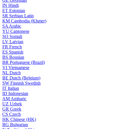
GE
Georgian
IN
Hindi
ET
Estonian
SR
Serbian Latin
KM
Cambodia (Khmer)
SA
Arabic
YU
Cantonese
SO
Somali
LV
Latvian
FR
French
ES
Spanish
BS
Bosnian
BR
Portuguese (Brazil)
VI
Vietnamese
NL
Dutch
BE
Dutch (Belgium)
SW
Finnish Swedish
IT
Italian
ID
Indonesian
AM
Amharic
UZ
Uzbek
GR
Greek
CS
Czech
HK
Chinese (HK)
BG
Bulgarian