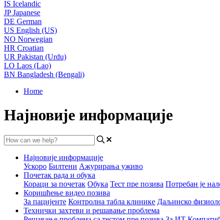
IS
Icelandic
JP
Japanese
DE
German
US
English (US)
NO
Norwegian
HR
Croatian
UR
Pakistan (Urdu)
LO
Laos (Lao)
BN
Bangladesh (Bengali)
Home
Најновије информације
Најновије информације
Ускоро
Билтени
Ажурирања уживо
Почетак рада и обука
Кораци за почетак
Обука
Тест пре позива
Потребан је нал
Коришћење видео позива
За пацијенте
Контролна табла клинике
Даљинско физиол
Технички захтеви и решавање проблема
Решавање проблема са тестом пре позива
За ИТ
Компатиб