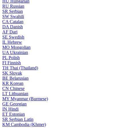
HU
Hungarian
RU
Russian
SR
Serbian
SW
Swahili
CA
Catalan
DA
Danish
AF
Dari
SE
Swedish
IL
Hebrew
MO
Mongolian
UA
Ukrainian
PL
Polish
FI
Finnish
TH
Thai (Thailand)
SK
Slovak
BE
Belarusian
KR
Korean
CN
Chinese
LT
Lithuanian
MY
Myanmar (Burmese)
GE
Georgian
IN
Hindi
ET
Estonian
SR
Serbian Latin
KM
Cambodia (Khmer)