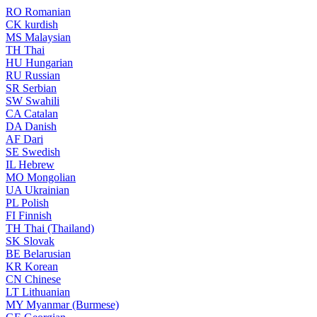
RO
Romanian
CK
kurdish
MS
Malaysian
TH
Thai
HU
Hungarian
RU
Russian
SR
Serbian
SW
Swahili
CA
Catalan
DA
Danish
AF
Dari
SE
Swedish
IL
Hebrew
MO
Mongolian
UA
Ukrainian
PL
Polish
FI
Finnish
TH
Thai (Thailand)
SK
Slovak
BE
Belarusian
KR
Korean
CN
Chinese
LT
Lithuanian
MY
Myanmar (Burmese)