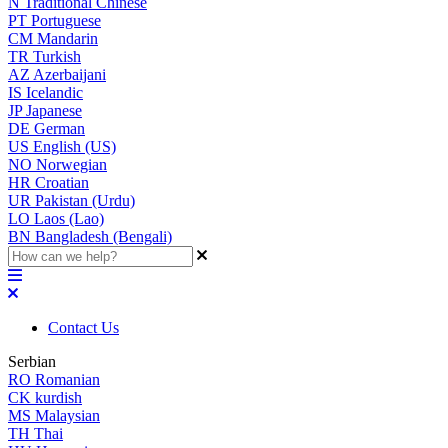
N
Traditional Chinese
PT
Portuguese
CM
Mandarin
TR
Turkish
AZ
Azerbaijani
IS
Icelandic
JP
Japanese
DE
German
US
English (US)
NO
Norwegian
HR
Croatian
UR
Pakistan (Urdu)
LO
Laos (Lao)
BN
Bangladesh (Bengali)
Contact Us
Serbian
RO
Romanian
CK
kurdish
MS
Malaysian
TH
Thai