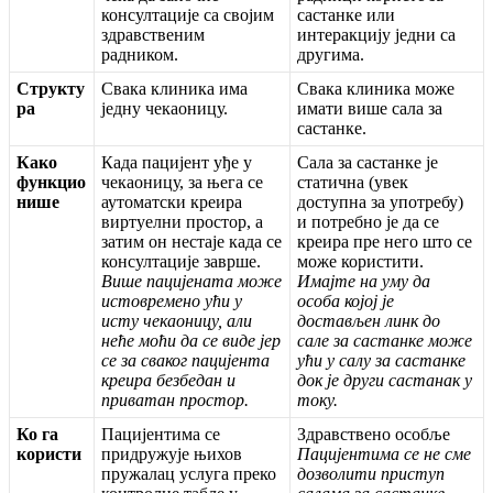
к
о
н
с
у
л
т
а
ц
и
ј
е
с
а
с
в
о
ј
и
м
с
а
с
т
а
н
к
е
и
л
и
з
д
р
а
в
с
т
в
е
н
и
м
и
н
т
е
р
а
к
ц
и
ј
у
ј
е
д
н
и
с
а
р
а
д
н
и
к
о
м
.
д
р
у
г
и
м
а
.
С
т
р
у
к
т
у
С
в
а
к
а
к
л
и
н
и
к
а
и
м
а
С
в
а
к
а
к
л
и
н
и
к
а
м
о
ж
е
р
а
ј
е
д
н
у
ч
е
к
а
о
н
и
ц
у
.
и
м
а
т
и
в
и
ш
е
с
а
л
а
з
а
с
а
с
т
а
н
к
е
.
К
а
к
о
К
а
д
а
п
а
ц
и
ј
е
н
т
у
ђ
е
у
С
а
л
а
з
а
с
а
с
т
а
н
к
е
ј
е
ф
у
н
к
ц
и
о
ч
е
к
а
о
н
и
ц
у
,
з
а
њ
е
г
а
с
е
с
т
а
т
и
ч
н
а
(
у
в
е
к
н
и
ш
е
а
у
т
о
м
а
т
с
к
и
к
р
е
и
р
а
д
о
с
т
у
п
н
а
з
а
у
п
о
т
р
е
б
у
)
в
и
р
т
у
е
л
н
и
п
р
о
с
т
о
р
,
а
и
п
о
т
р
е
б
н
о
ј
е
д
а
с
е
з
а
т
и
м
о
н
н
е
с
т
а
ј
е
к
а
д
а
с
е
к
р
е
и
р
а
п
р
е
н
е
г
о
ш
т
о
с
е
к
о
н
с
у
л
т
а
ц
и
ј
е
з
а
в
р
ш
е
.
м
о
ж
е
к
о
р
и
с
т
и
т
и
.
В
и
ш
е
п
а
ц
и
ј
е
н
а
т
а
м
о
ж
е
И
м
а
ј
т
е
н
а
у
м
у
д
а
и
с
т
о
в
р
е
м
е
н
о
у
ћ
и
у
о
с
о
б
а
к
о
ј
о
ј
ј
е
и
с
т
у
ч
е
к
а
о
н
и
ц
у
,
а
л
и
д
о
с
т
а
в
љ
е
н
л
и
н
к
д
о
н
е
ћ
е
м
о
ћ
и
д
а
с
е
в
и
д
е
ј
е
р
с
а
л
е
з
а
с
а
с
т
а
н
к
е
м
о
ж
е
с
е
з
а
с
в
а
к
о
г
п
а
ц
и
ј
е
н
т
а
у
ћ
и
у
с
а
л
у
з
а
с
а
с
т
а
н
к
е
к
р
е
и
р
а
б
е
з
б
е
д
а
н
и
д
о
к
ј
е
д
р
у
г
и
с
а
с
т
а
н
а
к
у
п
р
и
в
а
т
а
н
п
р
о
с
т
о
р
.
т
о
к
у
.
К
о
г
а
П
а
ц
и
ј
е
н
т
и
м
а
с
е
З
д
р
а
в
с
т
в
е
н
о
о
с
о
б
љ
е
к
о
р
и
с
т
и
п
р
и
д
р
у
ж
у
ј
е
њ
и
х
о
в
П
а
ц
и
ј
е
н
т
и
м
а
с
е
н
е
с
м
е
п
р
у
ж
а
л
а
ц
у
с
л
у
г
а
п
р
е
к
о
д
о
з
в
о
л
и
т
и
п
р
и
с
т
у
п