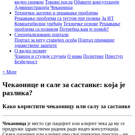
видео снимци
Токови посла
Обавите консултације
Администрација
Чекаоница
Технички захтеви и решавање проблема
Решавање проблема са тестом пре позива
За ИТ
Компатибилни уређаји
Техничке основе
Решавање
проблема са позивом
Потребна вам је помоћ?
Специјализовани портали
Портал за негу старијих особа
Портал примарне
здравствене заштите
О видео позиву
Чланци и студије случаја
О нама
Политике
Приступ
Безбедност
+ More
Чекаонице и сале за састанке: која је
разлика?
Како користити чекаоницу или салу за састанке
Ч
е
к
а
о
н
и
ц
а
ј
е
м
е
с
т
о
г
д
е
п
а
ц
и
ј
е
н
т
и
л
и
к
л
и
ј
е
н
т
ч
е
к
а
д
а
м
у
с
е
п
р
и
д
р
у
ж
и
з
д
р
а
в
с
т
в
е
н
и
р
а
д
н
и
к
р
а
д
и
в
и
д
е
о
к
о
н
с
у
л
т
а
ц
и
ј
а
.
С
в
а
к
и
п
а
ц
и
ј
е
н
т
и
л
и
к
л
и
ј
е
н
т
и
м
а
с
в
о
ј
п
р
и
в
а
т
н
и
п
р
о
с
т
о
р
–
н
е