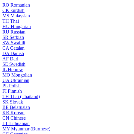
RO
Romanian
CK
kurdish
MS
Malaysian
TH
Thai
HU
Hungarian
RU
Russian
SR
Serbian
SW
Swahili
CA
Catalan
DA
Danish
AF
Dari
SE
Swedish
IL
Hebrew
MO
Mongolian
UA
Ukrainian
PL
Polish
FI
Finnish
TH
Thai (Thailand)
SK
Slovak
BE
Belarusian
KR
Korean
CN
Chinese
LT
Lithuanian
MY
Myanmar (Burmese)