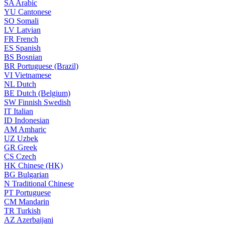
SA
Arabic
YU
Cantonese
SO
Somali
LV
Latvian
FR
French
ES
Spanish
BS
Bosnian
BR
Portuguese (Brazil)
VI
Vietnamese
NL
Dutch
BE
Dutch (Belgium)
SW
Finnish Swedish
IT
Italian
ID
Indonesian
AM
Amharic
UZ
Uzbek
GR
Greek
CS
Czech
HK
Chinese (HK)
BG
Bulgarian
N
Traditional Chinese
PT
Portuguese
CM
Mandarin
TR
Turkish
AZ
Azerbaijani