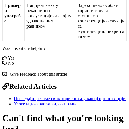
П
р
и
м
е
р
П
а
ц
и
ј
е
н
т
ч
е
к
а
у
З
д
р
а
в
с
т
в
е
н
о
о
с
о
б
љ
е
и
ч
е
к
а
о
н
и
ц
и
н
а
к
о
р
и
с
т
и
с
а
л
у
з
а
у
п
о
т
р
е
б
к
о
н
с
у
л
т
а
ц
и
ј
е
с
а
с
в
о
ј
и
м
с
а
с
т
а
н
к
е
з
а
е
з
д
р
а
в
с
т
в
е
н
и
м
к
о
н
ф
е
р
е
н
ц
и
ј
у
о
с
л
у
ч
а
ј
у
р
а
д
н
и
к
о
м
.
с
а
м
у
л
т
и
д
и
с
ц
и
п
л
и
н
а
р
н
и
м
т
и
м
о
м
.
Was this article helpful?
Yes
No
Give feedback about this article
Related Articles
Погледајте резиме свих корисника у вашој организацији
Улоге и дозволе за видео позиве
Can't find what you're looking
for?