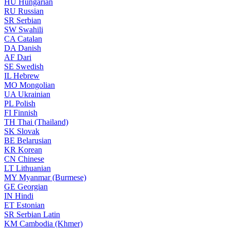
HU
Hungarian
RU
Russian
SR
Serbian
SW
Swahili
CA
Catalan
DA
Danish
AF
Dari
SE
Swedish
IL
Hebrew
MO
Mongolian
UA
Ukrainian
PL
Polish
FI
Finnish
TH
Thai (Thailand)
SK
Slovak
BE
Belarusian
KR
Korean
CN
Chinese
LT
Lithuanian
MY
Myanmar (Burmese)
GE
Georgian
IN
Hindi
ET
Estonian
SR
Serbian Latin
KM
Cambodia (Khmer)