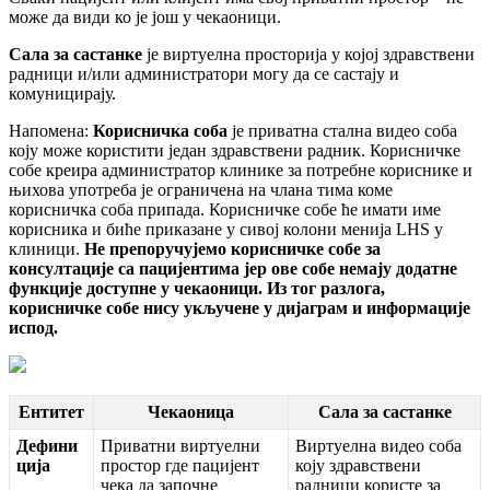
м
о
ж
е
д
а
в
и
д
и
к
о
ј
е
ј
о
ш
у
ч
е
к
а
о
н
и
ц
и
.
С
а
л
а
з
а
с
а
с
т
а
н
к
е
ј
е
в
и
р
т
у
е
л
н
а
п
р
о
с
т
о
р
и
ј
а
у
к
о
ј
о
ј
з
д
р
а
в
с
т
в
е
н
и
р
а
д
н
и
ц
и
и
/
и
л
и
а
д
м
и
н
и
с
т
р
а
т
о
р
и
м
о
г
у
д
а
с
е
с
а
с
т
а
ј
у
и
к
о
м
у
н
и
ц
и
р
а
ј
у
.
Н
а
п
о
м
е
н
а
:
К
о
р
и
с
н
и
ч
к
а
с
о
б
а
ј
е
п
р
и
в
а
т
н
а
с
т
а
л
н
а
в
и
д
е
о
с
о
б
а
к
о
ј
у
м
о
ж
е
к
о
р
и
с
т
и
т
и
ј
е
д
а
н
з
д
р
а
в
с
т
в
е
н
и
р
а
д
н
и
к
.
К
о
р
и
с
н
и
ч
к
е
с
о
б
е
к
р
е
и
р
а
а
д
м
и
н
и
с
т
р
а
т
о
р
к
л
и
н
и
к
е
з
а
п
о
т
р
е
б
н
е
к
о
р
и
с
н
и
к
е
и
њ
и
х
о
в
а
у
п
о
т
р
е
б
а
ј
е
о
г
р
а
н
и
ч
е
н
а
н
а
ч
л
а
н
а
т
и
м
а
к
о
м
е
к
о
р
и
с
н
и
ч
к
а
с
о
б
а
п
р
и
п
а
д
а
.
К
о
р
и
с
н
и
ч
к
е
с
о
б
е
ћ
е
и
м
а
т
и
и
м
е
к
о
р
и
с
н
и
к
а
и
б
и
ћ
е
п
р
и
к
а
з
а
н
е
у
с
и
в
о
ј
к
о
л
о
н
и
м
е
н
и
ј
а
LHS
у
к
л
и
н
и
ц
и
.
Н
е
п
р
е
п
о
р
у
ч
у
ј
е
м
о
к
о
р
и
с
н
и
ч
к
е
с
о
б
е
з
а
к
о
н
с
у
л
т
а
ц
и
ј
е
с
а
п
а
ц
и
ј
е
н
т
и
м
а
ј
е
р
о
в
е
с
о
б
е
н
е
м
а
ј
у
д
о
д
а
т
н
е
ф
у
н
к
ц
и
ј
е
д
о
с
т
у
п
н
е
у
ч
е
к
а
о
н
и
ц
и
.
И
з
т
о
г
р
а
з
л
о
г
а
,
к
о
р
и
с
н
и
ч
к
е
с
о
б
е
н
и
с
у
у
к
љ
у
ч
е
н
е
у
д
и
ј
а
г
р
а
м
и
и
н
ф
о
р
м
а
ц
и
ј
е
и
с
п
о
д
.
Е
н
т
и
т
е
т
Ч
е
к
а
о
н
и
ц
а
С
а
л
а
з
а
с
а
с
т
а
н
к
е
Д
е
ф
и
н
и
П
р
и
в
а
т
н
и
в
и
р
т
у
е
л
н
и
В
и
р
т
у
е
л
н
а
в
и
д
е
о
с
о
б
а
ц
и
ј
а
п
р
о
с
т
о
р
г
д
е
п
а
ц
и
ј
е
н
т
к
о
ј
у
з
д
р
а
в
с
т
в
е
н
и
ч
е
к
а
д
а
з
а
п
о
ч
н
е
р
а
д
н
и
ц
и
к
о
р
и
с
т
е
з
а