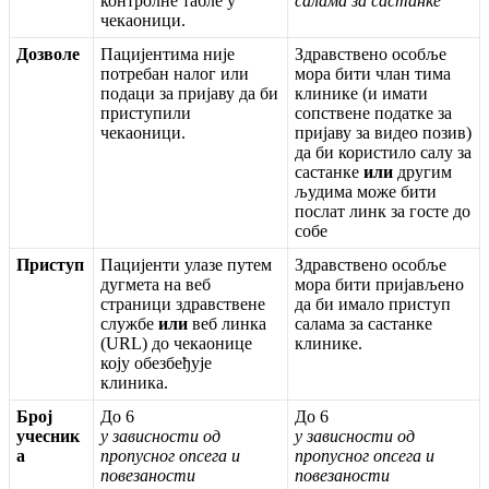
к
о
н
т
р
о
л
н
е
т
а
б
л
е
у
с
а
л
а
м
а
з
а
с
а
с
т
а
н
к
е
ч
е
к
а
о
н
и
ц
и
.
Д
о
з
в
о
л
е
П
а
ц
и
ј
е
н
т
и
м
а
н
и
ј
е
З
д
р
а
в
с
т
в
е
н
о
о
с
о
б
љ
е
п
о
т
р
е
б
а
н
н
а
л
о
г
и
л
и
м
о
р
а
б
и
т
и
ч
л
а
н
т
и
м
а
п
о
д
а
ц
и
з
а
п
р
и
ј
а
в
у
д
а
б
и
к
л
и
н
и
к
е
(
и
и
м
а
т
и
п
р
и
с
т
у
п
и
л
и
с
о
п
с
т
в
е
н
е
п
о
д
а
т
к
е
з
а
ч
е
к
а
о
н
и
ц
и
.
п
р
и
ј
а
в
у
з
а
в
и
д
е
о
п
о
з
и
в
)
д
а
б
и
к
о
р
и
с
т
и
л
о
с
а
л
у
з
а
с
а
с
т
а
н
к
е
и
л
и
д
р
у
г
и
м
љ
у
д
и
м
а
м
о
ж
е
б
и
т
и
п
о
с
л
а
т
л
и
н
к
з
а
г
о
с
т
е
д
о
с
о
б
е
П
р
и
с
т
у
п
П
а
ц
и
ј
е
н
т
и
у
л
а
з
е
п
у
т
е
м
З
д
р
а
в
с
т
в
е
н
о
о
с
о
б
љ
е
д
у
г
м
е
т
а
н
а
в
е
б
м
о
р
а
б
и
т
и
п
р
и
ј
а
в
љ
е
н
о
с
т
р
а
н
и
ц
и
з
д
р
а
в
с
т
в
е
н
е
д
а
б
и
и
м
а
л
о
п
р
и
с
т
у
п
с
л
у
ж
б
е
и
л
и
в
е
б
л
и
н
к
а
с
а
л
а
м
а
з
а
с
а
с
т
а
н
к
е
(
URL
)
д
о
ч
е
к
а
о
н
и
ц
е
к
л
и
н
и
к
е
.
к
о
ј
у
о
б
е
з
б
е
ђ
у
ј
е
к
л
и
н
и
к
а
.
Б
р
о
ј
Д
о
6
Д
о
6
у
ч
е
с
н
и
к
у
з
а
в
и
с
н
о
с
т
и
о
д
у
з
а
в
и
с
н
о
с
т
и
о
д
а
п
р
о
п
у
с
н
о
г
о
п
с
е
г
а
и
п
р
о
п
у
с
н
о
г
о
п
с
е
г
а
и
п
о
в
е
з
а
н
о
с
т
и
п
о
в
е
з
а
н
о
с
т
и