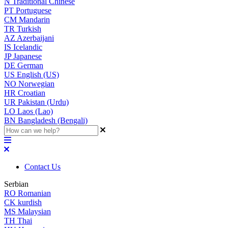
N
Traditional Chinese
PT
Portuguese
CM
Mandarin
TR
Turkish
AZ
Azerbaijani
IS
Icelandic
JP
Japanese
DE
German
US
English (US)
NO
Norwegian
HR
Croatian
UR
Pakistan (Urdu)
LO
Laos (Lao)
BN
Bangladesh (Bengali)
Contact Us
Serbian
RO
Romanian
CK
kurdish
MS
Malaysian
TH
Thai