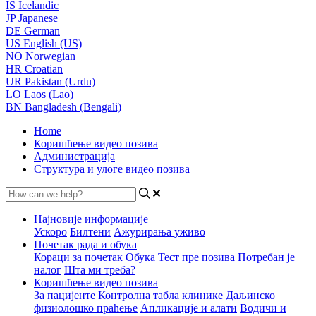
IS
Icelandic
JP
Japanese
DE
German
US
English (US)
NO
Norwegian
HR
Croatian
UR
Pakistan (Urdu)
LO
Laos (Lao)
BN
Bangladesh (Bengali)
Home
Коришћење видео позива
Администрација
Структура и улоге видео позива
Најновије информације
Ускоро
Билтени
Ажурирања уживо
Почетак рада и обука
Кораци за почетак
Обука
Тест пре позива
Потребан је
налог
Шта ми треба?
Коришћење видео позива
За пацијенте
Контролна табла клинике
Даљинско
физиолошко праћење
Апликације и алати
Водичи и