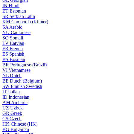
GE
Georgian
IN
Hindi
ET
Estonian
SR
Serbian Latin
KM
Cambodia (Khmer)
SA
Arabic
YU
Cantonese
SO
Somali
LV
Latvian
FR
French
ES
Spanish
BS
Bosnian
BR
Portuguese (Brazil)
VI
Vietnamese
NL
Dutch
BE
Dutch (Belgium)
SW
Finnish Swedish
IT
Italian
ID
Indonesian
AM
Amharic
UZ
Uzbek
GR
Greek
CS
Czech
HK
Chinese (HK)
BG
Bulgarian