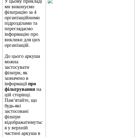
У
ц
ь
о
м
у
п
р
и
к
л
а
д
і
м
и
в
и
к
о
н
у
є
м
о
ф
і
л
ь
т
р
а
ц
і
ю
з
а
4
о
р
г
а
н
і
з
а
ц
і
й
н
и
м
и
п
і
д
р
о
з
д
і
л
а
м
и
т
а
п
е
р
е
г
л
я
д
а
є
м
о
і
н
ф
о
р
м
а
ц
і
ю
п
р
о
в
и
к
л
и
к
и
д
л
я
ц
и
х
о
р
г
а
н
і
з
а
ц
і
й
.
Д
о
ц
ь
о
г
о
а
р
к
у
ш
а
м
о
ж
н
а
з
а
с
т
о
с
у
в
а
т
и
ф
і
л
ь
т
р
и
,
я
к
з
а
з
н
а
ч
е
н
о
в
і
н
ф
о
р
м
а
ц
і
ї
п
р
о
ф
і
л
ь
т
р
у
в
а
н
н
я
н
а
ц
і
й
с
т
о
р
і
н
ц
і
.
П
а
м
’
я
т
а
й
т
е
,
щ
о
б
у
д
ь
-
я
к
і
з
а
с
т
о
с
о
в
а
н
і
ф
і
л
ь
т
р
и
в
і
д
о
б
р
а
ж
а
т
и
м
у
т
ь
с
я
у
в
е
р
х
н
і
й
ч
а
с
т
и
н
і
а
р
к
у
ш
а
в