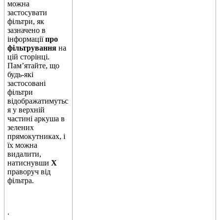
м
о
ж
н
а
з
а
с
т
о
с
у
в
а
т
и
ф
і
л
ь
т
р
и
,
я
к
з
а
з
н
а
ч
е
н
о
в
і
н
ф
о
р
м
а
ц
і
ї
п
р
о
ф
і
л
ь
т
р
у
в
а
н
н
я
н
а
ц
і
й
с
т
о
р
і
н
ц
і
.
П
а
м
’
я
т
а
й
т
е
,
щ
о
б
у
д
ь
-
я
к
і
з
а
с
т
о
с
о
в
а
н
і
ф
і
л
ь
т
р
и
в
і
д
о
б
р
а
ж
а
т
и
м
у
т
ь
с
я
у
в
е
р
х
н
і
й
ч
а
с
т
и
н
і
а
р
к
у
ш
а
в
з
е
л
е
н
и
х
п
р
я
м
о
к
у
т
н
и
к
а
х
,
і
ї
х
м
о
ж
н
а
в
и
д
а
л
и
т
и
,
н
а
т
и
с
н
у
в
ш
и
X
п
р
а
в
о
р
у
ч
в
і
д
ф
і
л
ь
т
р
а
.
.