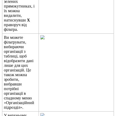
з
е
л
е
н
и
х
п
р
я
м
о
к
у
т
н
и
к
а
х
,
і
ї
х
м
о
ж
н
а
в
и
д
а
л
и
т
и
,
н
а
т
и
с
н
у
в
ш
и
X
п
р
а
в
о
р
у
ч
в
і
д
ф
і
л
ь
т
р
а
.
В
и
м
о
ж
е
т
е
ф
і
л
ь
т
р
у
в
а
т
и
,
в
и
б
и
р
а
ю
ч
и
о
р
г
а
н
і
з
а
ц
і
ї
з
т
а
б
л
и
ц
і
,
щ
о
б
в
і
д
о
б
р
а
з
и
т
и
д
а
н
і
л
и
ш
е
д
л
я
ц
и
х
о
р
г
а
н
і
з
а
ц
і
й
.
Ц
е
т
а
к
о
ж
м
о
ж
н
а
з
р
о
б
и
т
и
,
в
и
б
р
а
в
ш
и
п
о
т
р
і
б
н
і
о
р
г
а
н
і
з
а
ц
і
ї
в
с
п
а
д
н
о
м
у
м
е
н
ю
«
О
р
г
а
н
і
з
а
ц
і
й
н
и
й
п
і
д
р
о
з
д
і
л
»
.
У
в
е
р
х
н
ь
о
м
у