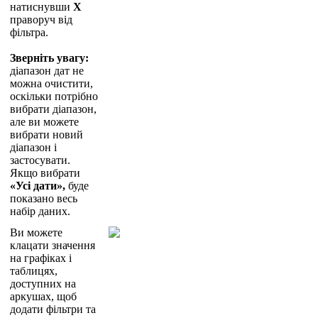
н
а
т
и
с
н
у
в
ш
и
X
п
р
а
в
о
р
у
ч
в
і
д
ф
і
л
ь
т
р
а
.
З
в
е
р
н
і
т
ь
у
в
а
г
у
:
д
і
а
п
а
з
о
н
д
а
т
н
е
м
о
ж
н
а
о
ч
и
с
т
и
т
и
,
о
с
к
і
л
ь
к
и
п
о
т
р
і
б
н
о
в
и
б
р
а
т
и
д
і
а
п
а
з
о
н
,
а
л
е
в
и
м
о
ж
е
т
е
в
и
б
р
а
т
и
н
о
в
и
й
д
і
а
п
а
з
о
н
і
з
а
с
т
о
с
у
в
а
т
и
.
Я
к
щ
о
в
и
б
р
а
т
и
«
У
с
і
д
а
т
и
»
,
б
у
д
е
п
о
к
а
з
а
н
о
в
е
с
ь
н
а
б
і
р
д
а
н
и
х
.
В
и
м
о
ж
е
т
е
к
л
а
ц
а
т
и
з
н
а
ч
е
н
н
я
н
а
г
р
а
ф
і
к
а
х
і
т
а
б
л
и
ц
я
х
,
д
о
с
т
у
п
н
и
х
н
а
а
р
к
у
ш
а
х
,
щ
о
б
д
о
д
а
т
и
ф
і
л
ь
т
р
и
т
а