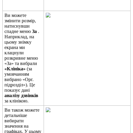
В
и
м
о
ж
е
т
е
з
м
і
н
и
т
и
р
о
з
м
і
р
,
н
а
т
и
с
н
у
в
ш
и
с
п
а
д
н
е
м
е
н
ю
З
а
.
Н
а
п
р
и
к
л
а
д
,
н
а
ц
ь
о
м
у
з
н
і
м
к
у
е
к
р
а
н
а
м
и
к
л
а
ц
н
у
л
и
р
о
з
к
р
и
в
н
е
м
е
н
ю
«
З
а
»
т
а
в
и
б
р
а
л
и
«
К
л
і
н
і
к
а
»
(
з
а
у
м
о
в
ч
а
н
н
я
м
в
и
б
р
а
н
о
«
О
р
г
.
п
і
д
р
о
з
д
і
л
»
)
.
Ц
е
п
о
к
а
з
у
є
д
а
н
і
а
н
а
л
і
з
у
д
з
в
і
н
к
і
в
з
а
к
л
і
н
і
к
о
ю
.
В
и
т
а
к
о
ж
м
о
ж
е
т
е
д
е
т
а
л
ь
н
і
ш
е
в
и
б
и
р
а
т
и
з
н
а
ч
е
н
н
я
н
а
г
р
а
ф
і
к
а
х
.
У
ц
ь
о
м
у