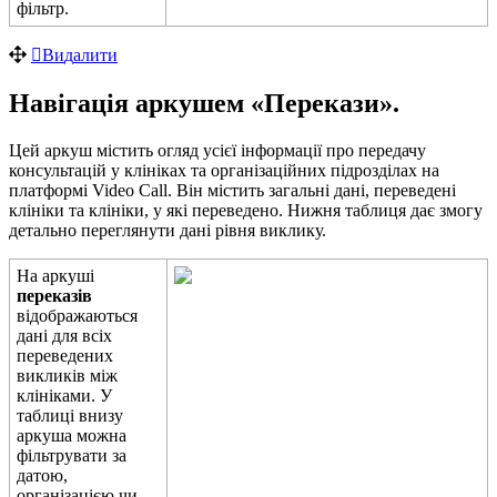
ф
і
л
ь
т
р
.
В
и
д
а
л
и
т
и
Н
а
в
і
г
а
ц
і
я
а
р
к
у
ш
е
м
«
П
е
р
е
к
а
з
и
»
.
Ц
е
й
а
р
к
у
ш
м
і
с
т
и
т
ь
о
г
л
я
д
у
с
і
є
ї
і
н
ф
о
р
м
а
ц
і
ї
п
р
о
п
е
р
е
д
а
ч
у
к
о
н
с
у
л
ь
т
а
ц
і
й
у
к
л
і
н
і
к
а
х
т
а
о
р
г
а
н
і
з
а
ц
і
й
н
и
х
п
і
д
р
о
з
д
і
л
а
х
н
а
п
л
а
т
ф
о
р
м
і
Video
Call
.
В
і
н
м
і
с
т
и
т
ь
з
а
г
а
л
ь
н
і
д
а
н
і
,
п
е
р
е
в
е
д
е
н
і
к
л
і
н
і
к
и
т
а
к
л
і
н
і
к
и
,
у
я
к
і
п
е
р
е
в
е
д
е
н
о
.
Н
и
ж
н
я
т
а
б
л
и
ц
я
д
а
є
з
м
о
г
у
д
е
т
а
л
ь
н
о
п
е
р
е
г
л
я
н
у
т
и
д
а
н
і
р
і
в
н
я
в
и
к
л
и
к
у
.
Н
а
а
р
к
у
ш
і
п
е
р
е
к
а
з
і
в
в
і
д
о
б
р
а
ж
а
ю
т
ь
с
я
д
а
н
і
д
л
я
в
с
і
х
п
е
р
е
в
е
д
е
н
и
х
в
и
к
л
и
к
і
в
м
і
ж
к
л
і
н
і
к
а
м
и
.
У
т
а
б
л
и
ц
і
в
н
и
з
у
а
р
к
у
ш
а
м
о
ж
н
а
ф
і
л
ь
т
р
у
в
а
т
и
з
а
д
а
т
о
ю
,
о
р
г
а
н
і
з
а
ц
і
є
ю
ч
и