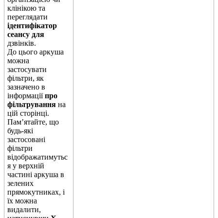
к
л
і
н
і
к
о
ю
т
а
п
е
р
е
г
л
я
д
а
т
и
і
д
е
н
т
и
ф
і
к
а
т
о
р
с
е
а
н
с
у
д
л
я
д
з
в
і
н
к
і
в
.
Д
о
ц
ь
о
г
о
а
р
к
у
ш
а
м
о
ж
н
а
з
а
с
т
о
с
у
в
а
т
и
ф
і
л
ь
т
р
и
,
я
к
з
а
з
н
а
ч
е
н
о
в
і
н
ф
о
р
м
а
ц
і
ї
п
р
о
ф
і
л
ь
т
р
у
в
а
н
н
я
н
а
ц
і
й
с
т
о
р
і
н
ц
і
.
П
а
м
’
я
т
а
й
т
е
,
щ
о
б
у
д
ь
-
я
к
і
з
а
с
т
о
с
о
в
а
н
і
ф
і
л
ь
т
р
и
в
і
д
о
б
р
а
ж
а
т
и
м
у
т
ь
с
я
у
в
е
р
х
н
і
й
ч
а
с
т
и
н
і
а
р
к
у
ш
а
в
з
е
л
е
н
и
х
п
р
я
м
о
к
у
т
н
и
к
а
х
,
і
ї
х
м
о
ж
н
а
в
и
д
а
л
и
т
и
,