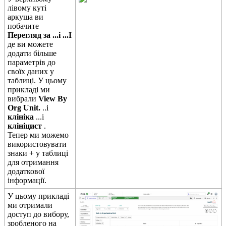
л
і
в
о
м
у
к
у
т
і
а
р
к
у
ш
а
в
и
п
о
б
а
ч
и
т
е
П
е
р
е
г
л
я
д
з
а
.
.
.
і
.
.
.
І
д
е
в
и
м
о
ж
е
т
е
д
о
д
а
т
и
б
і
л
ь
ш
е
п
а
р
а
м
е
т
р
і
в
д
о
с
в
о
ї
х
д
а
н
и
х
у
т
а
б
л
и
ц
і
.
У
ц
ь
о
м
у
п
р
и
к
л
а
д
і
м
и
в
и
б
р
а
л
и
View
By
Org
Unit
.
.
.
і
к
л
і
н
і
к
а
.
.
.
і
к
л
і
н
і
ц
и
с
т
.
Т
е
п
е
р
м
и
м
о
ж
е
м
о
в
и
к
о
р
и
с
т
о
в
у
в
а
т
и
з
н
а
к
и
+
у
т
а
б
л
и
ц
і
д
л
я
о
т
р
и
м
а
н
н
я
д
о
д
а
т
к
о
в
о
ї
і
н
ф
о
р
м
а
ц
і
ї
.
У
ц
ь
о
м
у
п
р
и
к
л
а
д
і
м
и
о
т
р
и
м
а
л
и
д
о
с
т
у
п
д
о
в
и
б
о
р
у
,
з
р
о
б
л
е
н
о
г
о
н
а