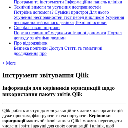
Програми та інструменти
Інформаційна панель клініки
Технічні вимоги та усунення несправностей
Потрібна допомога?
Сумісні пристрої
Для нього
Усунення несправностей тест перед викликом
Усунення
несправностей вашого дзвінка
Технічні основи
Спеціалізовані портали
Портал первинної медико-санітарної допомоги
Портал
догляду за літніми людьми
Про відеодзвінок
Безпека
політики
Доступ
Статті та тематичні
дослідження
про
+ More
Інструмент звітування Qlik
Інформація для керівників юрисдикцій щодо
використання пакету звітів Qlik
Qlik
р
о
б
и
т
ь
д
о
с
т
у
п
д
о
к
о
н
с
у
л
ь
т
а
ц
і
й
н
и
х
д
а
н
и
х
д
л
я
о
р
г
а
н
і
з
а
ц
і
й
д
у
ж
е
п
р
о
с
т
и
м
,
ф
і
л
ь
т
р
у
ю
ч
и
т
а
е
к
с
п
о
р
т
у
ю
ч
и
.
К
е
р
і
в
н
и
к
и
ю
р
и
с
д
и
к
ц
і
ї
м
а
ю
т
ь
о
б
л
і
к
о
в
і
з
а
п
и
с
и
Qlik
і
м
о
ж
у
т
ь
п
е
р
е
г
л
я
д
а
т
и
ч
и
с
л
е
н
н
і
з
в
і
т
н
і
а
р
к
у
ш
і
д
л
я
с
в
о
ї
х
о
р
г
а
н
і
з
а
ц
і
й
і
к
л
і
н
і
к
,
щ
о
б