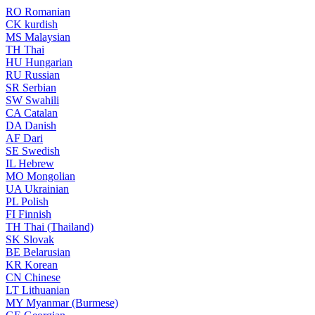
RO
Romanian
CK
kurdish
MS
Malaysian
TH
Thai
HU
Hungarian
RU
Russian
SR
Serbian
SW
Swahili
CA
Catalan
DA
Danish
AF
Dari
SE
Swedish
IL
Hebrew
MO
Mongolian
UA
Ukrainian
PL
Polish
FI
Finnish
TH
Thai (Thailand)
SK
Slovak
BE
Belarusian
KR
Korean
CN
Chinese
LT
Lithuanian
MY
Myanmar (Burmese)