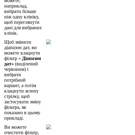
м
о
ж
е
т
е
,
н
а
п
р
и
к
л
а
д
,
в
и
б
р
а
т
и
б
і
л
ь
ш
е
н
і
ж
о
д
н
у
к
л
і
н
і
к
у
,
щ
о
б
п
е
р
е
г
л
я
н
у
т
и
д
а
н
і
д
л
я
в
и
б
р
а
н
и
х
к
л
і
н
і
к
.
Щ
о
б
з
м
і
н
и
т
и
д
і
а
п
а
з
о
н
д
а
т
,
в
и
м
о
ж
е
т
е
к
л
а
ц
н
у
т
и
ф
і
л
ь
т
р
«
Д
і
а
п
а
з
о
н
д
а
т
»
(
в
и
д
і
л
е
н
и
й
ч
е
р
в
о
н
и
м
)
і
в
и
б
р
а
т
и
п
о
т
р
і
б
н
и
й
в
а
р
і
а
н
т
,
а
п
о
т
і
м
к
л
а
ц
н
у
т
и
з
е
л
е
н
у
с
т
р
і
л
к
у
,
щ
о
б
з
а
с
т
о
с
у
в
а
т
и
з
м
і
н
у
ф
і
л
ь
т
р
а
,
я
к
п
о
к
а
з
а
н
о
в
ц
ь
о
м
у
п
р
и
к
л
а
д
і
.
В
и
м
о
ж
е
т
е
о
ч
и
с
т
и
т
и
ф
і
л
ь
т
р
,