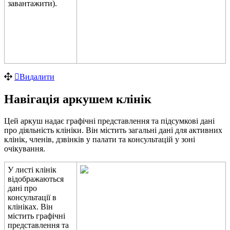
з
а
в
а
н
т
а
ж
и
т
и
)
.
В
и
д
а
л
и
т
и
Н
а
в
і
г
а
ц
і
я
а
р
к
у
ш
е
м
к
л
і
н
і
к
Ц
е
й
а
р
к
у
ш
н
а
д
а
є
г
р
а
ф
і
ч
н
і
п
р
е
д
с
т
а
в
л
е
н
н
я
т
а
п
і
д
с
у
м
к
о
в
і
д
а
н
і
п
р
о
д
і
я
л
ь
н
і
с
т
ь
к
л
і
н
і
к
и
.
В
і
н
м
і
с
т
и
т
ь
з
а
г
а
л
ь
н
і
д
а
н
і
д
л
я
а
к
т
и
в
н
и
х
к
л
і
н
і
к
,
ч
л
е
н
і
в
,
д
з
в
і
н
к
і
в
у
п
а
л
а
т
и
т
а
к
о
н
с
у
л
ь
т
а
ц
і
й
у
з
о
н
і
о
ч
і
к
у
в
а
н
н
я
.
У
л
и
с
т
і
к
л
і
н
і
к
в
і
д
о
б
р
а
ж
а
ю
т
ь
с
я
д
а
н
і
п
р
о
к
о
н
с
у
л
ь
т
а
ц
і
ї
в
к
л
і
н
і
к
а
х
.
В
і
н
м
і
с
т
и
т
ь
г
р
а
ф
і
ч
н
і
п
р
е
д
с
т
а
в
л
е
н
н
я
т
а