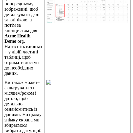
п
о
п
е
р
е
д
н
ь
о
м
у
з
о
б
р
а
ж
е
н
н
і
,
щ
о
б
д
е
т
а
л
і
з
у
в
а
т
и
д
а
н
і
з
а
к
л
і
н
і
к
о
ю
,
а
п
о
т
і
м
з
а
к
л
і
н
і
ц
и
с
т
о
м
д
л
я
Acme
Health
Demo
org
.
Н
а
т
и
с
н
і
т
ь
к
н
о
п
к
и
+
у
л
і
в
і
й
ч
а
с
т
и
н
і
т
а
б
л
и
ц
і
,
щ
о
б
о
т
р
и
м
а
т
и
д
о
с
т
у
п
д
о
н
е
о
б
х
і
д
н
и
х
д
а
н
и
х
.
В
и
т
а
к
о
ж
м
о
ж
е
т
е
ф
і
л
ь
т
р
у
в
а
т
и
з
а
м
і
с
я
ц
е
м
/
р
о
к
о
м
і
д
а
т
о
ю
,
щ
о
б
д
е
т
а
л
ь
н
о
о
з
н
а
й
о
м
и
т
и
с
ь
і
з
д
а
н
и
м
и
.
Н
а
ц
ь
о
м
у
з
н
і
м
к
у
е
к
р
а
н
а
м
и
з
б
и
р
а
є
м
о
с
я
в
и
б
р
а
т
и
д
а
т
у
,
щ
о
б