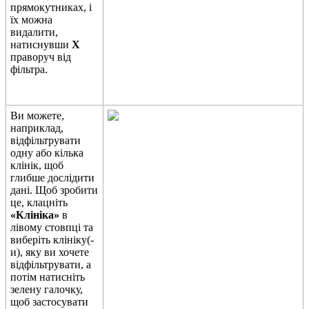
п
р
я
м
о
к
у
т
н
и
к
а
х
,
і
ї
х
м
о
ж
н
а
в
и
д
а
л
и
т
и
,
н
а
т
и
с
н
у
в
ш
и
X
п
р
а
в
о
р
у
ч
в
і
д
ф
і
л
ь
т
р
а
.
В
и
м
о
ж
е
т
е
,
н
а
п
р
и
к
л
а
д
,
в
і
д
ф
і
л
ь
т
р
у
в
а
т
и
о
д
н
у
а
б
о
к
і
л
ь
к
а
к
л
і
н
і
к
,
щ
о
б
г
л
и
б
ш
е
д
о
с
л
і
д
и
т
и
д
а
н
і
.
Щ
о
б
з
р
о
б
и
т
и
ц
е
,
к
л
а
ц
н
і
т
ь
«
К
л
і
н
і
к
а
»
в
л
і
в
о
м
у
с
т
о
в
п
ц
і
т
а
в
и
б
е
р
і
т
ь
к
л
і
н
і
к
у
(
-
и
)
,
я
к
у
в
и
х
о
ч
е
т
е
в
і
д
ф
і
л
ь
т
р
у
в
а
т
и
,
а
п
о
т
і
м
н
а
т
и
с
н
і
т
ь
з
е
л
е
н
у
г
а
л
о
ч
к
у
,
щ
о
б
з
а
с
т
о
с
у
в
а
т
и