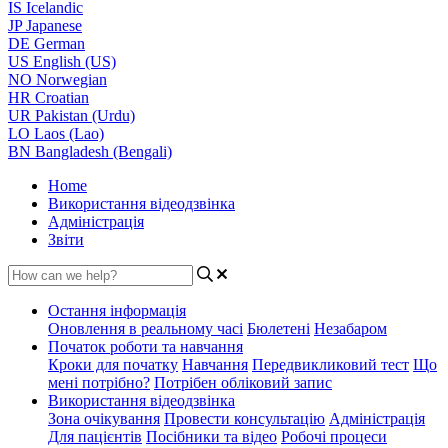
IS
Icelandic
JP
Japanese
DE
German
US
English (US)
NO
Norwegian
HR
Croatian
UR
Pakistan (Urdu)
LO
Laos (Lao)
BN
Bangladesh (Bengali)
Home
Використання відеодзвінка
Адміністрація
Звіти
Остання інформація
Оновлення в реальному часі
Бюлетені
Незабаром
Початок роботи та навчання
Кроки для початку
Навчання
Передвикликовий тест
Що
мені потрібно?
Потрібен обліковий запис
Використання відеодзвінка
Зона очікування
Провести консультацію
Адміністрація
Для пацієнтів
Посібники та відео
Робочі процеси