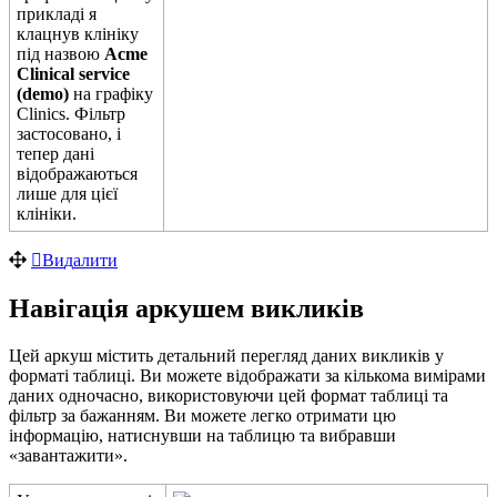
п
р
и
к
л
а
д
і
я
к
л
а
ц
н
у
в
к
л
і
н
і
к
у
п
і
д
н
а
з
в
о
ю
Acme
Clinical
service
(
demo
)
н
а
г
р
а
ф
і
к
у
Clinics
.
Ф
і
л
ь
т
р
з
а
с
т
о
с
о
в
а
н
о
,
і
т
е
п
е
р
д
а
н
і
в
і
д
о
б
р
а
ж
а
ю
т
ь
с
я
л
и
ш
е
д
л
я
ц
і
є
ї
к
л
і
н
і
к
и
.
В
и
д
а
л
и
т
и
Н
а
в
і
г
а
ц
і
я
а
р
к
у
ш
е
м
в
и
к
л
и
к
і
в
Ц
е
й
а
р
к
у
ш
м
і
с
т
и
т
ь
д
е
т
а
л
ь
н
и
й
п
е
р
е
г
л
я
д
д
а
н
и
х
в
и
к
л
и
к
і
в
у
ф
о
р
м
а
т
і
т
а
б
л
и
ц
і
.
В
и
м
о
ж
е
т
е
в
і
д
о
б
р
а
ж
а
т
и
з
а
к
і
л
ь
к
о
м
а
в
и
м
і
р
а
м
и
д
а
н
и
х
о
д
н
о
ч
а
с
н
о
,
в
и
к
о
р
и
с
т
о
в
у
ю
ч
и
ц
е
й
ф
о
р
м
а
т
т
а
б
л
и
ц
і
т
а
ф
і
л
ь
т
р
з
а
б
а
ж
а
н
н
я
м
.
В
и
м
о
ж
е
т
е
л
е
г
к
о
о
т
р
и
м
а
т
и
ц
ю
і
н
ф
о
р
м
а
ц
і
ю
,
н
а
т
и
с
н
у
в
ш
и
н
а
т
а
б
л
и
ц
ю
т
а
в
и
б
р
а
в
ш
и
«
з
а
в
а
н
т
а
ж
и
т
и
»
.