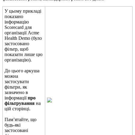
У
ц
ь
о
м
у
п
р
и
к
л
а
д
і
п
о
к
а
з
а
н
о
і
н
ф
о
р
м
а
ц
і
ю
Scorecard
д
л
я
о
р
г
а
н
і
з
а
ц
і
ї
Acme
Health
Demo
(
б
у
л
о
з
а
с
т
о
с
о
в
а
н
о
ф
і
л
ь
т
р
,
щ
о
б
п
о
к
а
з
а
т
и
л
и
ш
е
ц
ю
о
р
г
а
н
і
з
а
ц
і
ю
)
.
Д
о
ц
ь
о
г
о
а
р
к
у
ш
а
м
о
ж
н
а
з
а
с
т
о
с
у
в
а
т
и
ф
і
л
ь
т
р
и
,
я
к
з
а
з
н
а
ч
е
н
о
в
і
н
ф
о
р
м
а
ц
і
ї
п
р
о
ф
і
л
ь
т
р
у
в
а
н
н
я
н
а
ц
і
й
с
т
о
р
і
н
ц
і
.
П
а
м
’
я
т
а
й
т
е
,
щ
о
б
у
д
ь
-
я
к
і
з
а
с
т
о
с
о
в
а
н
і