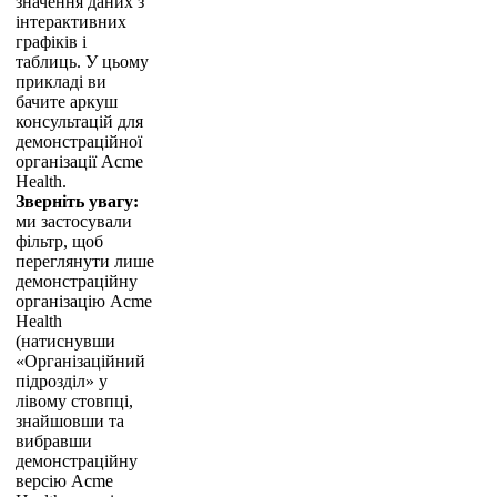
з
н
а
ч
е
н
н
я
д
а
н
и
х
з
і
н
т
е
р
а
к
т
и
в
н
и
х
г
р
а
ф
і
к
і
в
і
т
а
б
л
и
ц
ь
.
У
ц
ь
о
м
у
п
р
и
к
л
а
д
і
в
и
б
а
ч
и
т
е
а
р
к
у
ш
к
о
н
с
у
л
ь
т
а
ц
і
й
д
л
я
д
е
м
о
н
с
т
р
а
ц
і
й
н
о
ї
о
р
г
а
н
і
з
а
ц
і
ї
Acme
Health
.
З
в
е
р
н
і
т
ь
у
в
а
г
у
:
м
и
з
а
с
т
о
с
у
в
а
л
и
ф
і
л
ь
т
р
,
щ
о
б
п
е
р
е
г
л
я
н
у
т
и
л
и
ш
е
д
е
м
о
н
с
т
р
а
ц
і
й
н
у
о
р
г
а
н
і
з
а
ц
і
ю
Acme
Health
(
н
а
т
и
с
н
у
в
ш
и
«
О
р
г
а
н
і
з
а
ц
і
й
н
и
й
п
і
д
р
о
з
д
і
л
»
у
л
і
в
о
м
у
с
т
о
в
п
ц
і
,
з
н
а
й
ш
о
в
ш
и
т
а
в
и
б
р
а
в
ш
и
д
е
м
о
н
с
т
р
а
ц
і
й
н
у
в
е
р
с
і
ю
Acme