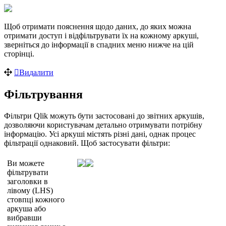
Щ
о
б
о
т
р
и
м
а
т
и
п
о
я
с
н
е
н
н
я
щ
о
д
о
д
а
н
и
х
,
д
о
я
к
и
х
м
о
ж
н
а
о
т
р
и
м
а
т
и
д
о
с
т
у
п
і
в
і
д
ф
і
л
ь
т
р
у
в
а
т
и
ї
х
н
а
к
о
ж
н
о
м
у
а
р
к
у
ш
і
,
з
в
е
р
н
і
т
ь
с
я
д
о
і
н
ф
о
р
м
а
ц
і
ї
в
с
п
а
д
н
и
х
м
е
н
ю
н
и
ж
ч
е
н
а
ц
і
й
с
т
о
р
і
н
ц
і
.
В
и
д
а
л
и
т
и
Ф
і
л
ь
т
р
у
в
а
н
н
я
Ф
і
л
ь
т
р
и
Qlik
м
о
ж
у
т
ь
б
у
т
и
з
а
с
т
о
с
о
в
а
н
і
д
о
з
в
і
т
н
и
х
а
р
к
у
ш
і
в
,
д
о
з
в
о
л
я
ю
ч
и
к
о
р
и
с
т
у
в
а
ч
а
м
д
е
т
а
л
ь
н
о
о
т
р
и
м
у
в
а
т
и
п
о
т
р
і
б
н
у
і
н
ф
о
р
м
а
ц
і
ю
.
У
с
і
а
р
к
у
ш
і
м
і
с
т
я
т
ь
р
і
з
н
і
д
а
н
і
,
о
д
н
а
к
п
р
о
ц
е
с
ф
і
л
ь
т
р
а
ц
і
ї
о
д
н
а
к
о
в
и
й
.
Щ
о
б
з
а
с
т
о
с
у
в
а
т
и
ф
і
л
ь
т
р
и
:
В
и
м
о
ж
е
т
е
ф
і
л
ь
т
р
у
в
а
т
и
з
а
г
о
л
о
в
к
и
в
л
і
в
о
м
у
(
LHS
)
с
т
о
в
п
ц
і
к
о
ж
н
о
г
о
а
р
к
у
ш
а
а
б
о
в
и
б
р
а
в
ш
и