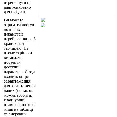
п
е
р
е
г
л
я
н
у
т
и
ц
і
д
а
н
і
к
о
н
к
р
е
т
н
о
д
л
я
ц
і
є
ї
д
а
т
и
.
В
и
м
о
ж
е
т
е
о
т
р
и
м
а
т
и
д
о
с
т
у
п
д
о
і
н
ш
и
х
п
а
р
а
м
е
т
р
і
в
,
п
е
р
е
й
ш
о
в
ш
и
д
о
3
к
р
а
п
о
к
н
а
д
т
а
б
л
и
ц
е
ю
.
Н
а
ц
ь
о
м
у
с
к
р
і
н
ш
о
т
і
в
и
м
о
ж
е
т
е
п
о
б
а
ч
и
т
и
д
о
с
т
у
п
н
і
п
а
р
а
м
е
т
р
и
.
С
ю
д
и
в
х
о
д
и
т
ь
о
п
ц
і
я
з
а
в
а
н
т
а
ж
е
н
н
я
д
л
я
з
а
в
а
н
т
а
ж
е
н
н
я
д
а
н
и
х
(
ц
е
т
а
к
о
ж
м
о
ж
н
а
з
р
о
б
и
т
и
,
к
л
а
ц
н
у
в
ш
и
п
р
а
в
о
ю
к
н
о
п
к
о
ю
м
и
ш
і
н
а
т
а
б
л
и
ц
і
т
а
в
и
б
р
а
в
ш
и