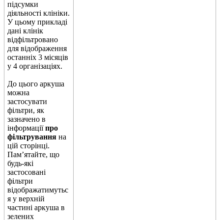
п
і
д
с
у
м
к
и
д
і
я
л
ь
н
о
с
т
і
к
л
і
н
і
к
и
.
У
ц
ь
о
м
у
п
р
и
к
л
а
д
і
д
а
н
і
к
л
і
н
і
к
в
і
д
ф
і
л
ь
т
р
о
в
а
н
о
д
л
я
в
і
д
о
б
р
а
ж
е
н
н
я
о
с
т
а
н
н
і
х
3
м
і
с
я
ц
і
в
у
4
о
р
г
а
н
і
з
а
ц
і
я
х
.
Д
о
ц
ь
о
г
о
а
р
к
у
ш
а
м
о
ж
н
а
з
а
с
т
о
с
у
в
а
т
и
ф
і
л
ь
т
р
и
,
я
к
з
а
з
н
а
ч
е
н
о
в
і
н
ф
о
р
м
а
ц
і
ї
п
р
о
ф
і
л
ь
т
р
у
в
а
н
н
я
н
а
ц
і
й
с
т
о
р
і
н
ц
і
.
П
а
м
’
я
т
а
й
т
е
,
щ
о
б
у
д
ь
-
я
к
і
з
а
с
т
о
с
о
в
а
н
і
ф
і
л
ь
т
р
и
в
і
д
о
б
р
а
ж
а
т
и
м
у
т
ь
с
я
у
в
е
р
х
н
і
й
ч
а
с
т
и
н
і
а
р
к
у
ш
а
в
з
е
л
е
н
и
х