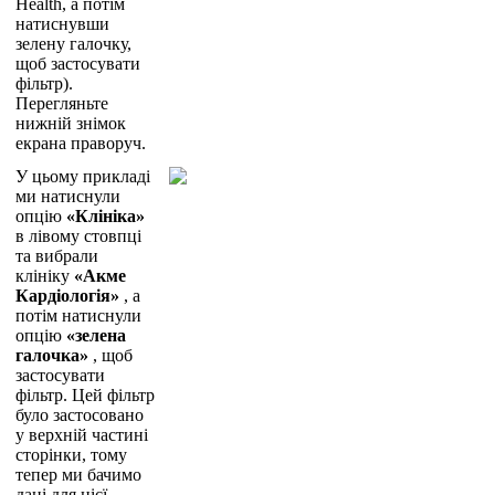
Health
,
а
п
о
т
і
м
н
а
т
и
с
н
у
в
ш
и
з
е
л
е
н
у
г
а
л
о
ч
к
у
,
щ
о
б
з
а
с
т
о
с
у
в
а
т
и
ф
і
л
ь
т
р
)
.
П
е
р
е
г
л
я
н
ь
т
е
н
и
ж
н
і
й
з
н
і
м
о
к
е
к
р
а
н
а
п
р
а
в
о
р
у
ч
.
У
ц
ь
о
м
у
п
р
и
к
л
а
д
і
м
и
н
а
т
и
с
н
у
л
и
о
п
ц
і
ю
«
К
л
і
н
і
к
а
»
в
л
і
в
о
м
у
с
т
о
в
п
ц
і
т
а
в
и
б
р
а
л
и
к
л
і
н
і
к
у
«
А
к
м
е
К
а
р
д
і
о
л
о
г
і
я
»
,
а
п
о
т
і
м
н
а
т
и
с
н
у
л
и
о
п
ц
і
ю
«
з
е
л
е
н
а
г
а
л
о
ч
к
а
»
,
щ
о
б
з
а
с
т
о
с
у
в
а
т
и
ф
і
л
ь
т
р
.
Ц
е
й
ф
і
л
ь
т
р
б
у
л
о
з
а
с
т
о
с
о
в
а
н
о
у
в
е
р
х
н
і
й
ч
а
с
т
и
н
і
с
т
о
р
і
н
к
и
,
т
о
м
у
т
е
п
е
р
м
и
б
а
ч
и
м
о
д
а
н
і
д
л
я
ц
і
є
ї