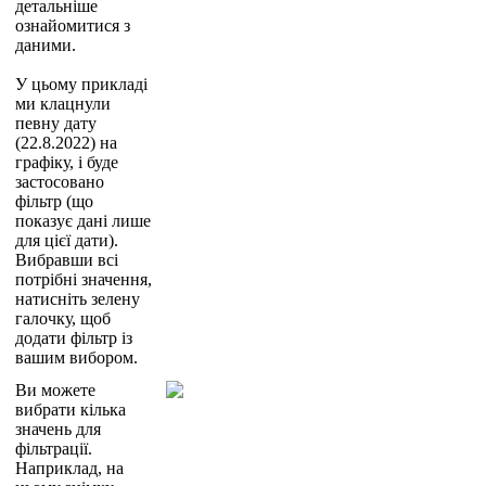
д
е
т
а
л
ь
н
і
ш
е
о
з
н
а
й
о
м
и
т
и
с
я
з
д
а
н
и
м
и
.
У
ц
ь
о
м
у
п
р
и
к
л
а
д
і
м
и
к
л
а
ц
н
у
л
и
п
е
в
н
у
д
а
т
у
(
22
.
8
.
2022
)
н
а
г
р
а
ф
і
к
у
,
і
б
у
д
е
з
а
с
т
о
с
о
в
а
н
о
ф
і
л
ь
т
р
(
щ
о
п
о
к
а
з
у
є
д
а
н
і
л
и
ш
е
д
л
я
ц
і
є
ї
д
а
т
и
)
.
В
и
б
р
а
в
ш
и
в
с
і
п
о
т
р
і
б
н
і
з
н
а
ч
е
н
н
я
,
н
а
т
и
с
н
і
т
ь
з
е
л
е
н
у
г
а
л
о
ч
к
у
,
щ
о
б
д
о
д
а
т
и
ф
і
л
ь
т
р
і
з
в
а
ш
и
м
в
и
б
о
р
о
м
.
В
и
м
о
ж
е
т
е
в
и
б
р
а
т
и
к
і
л
ь
к
а
з
н
а
ч
е
н
ь
д
л
я
ф
і
л
ь
т
р
а
ц
і
ї
.
Н
а
п
р
и
к
л
а
д
,
н
а