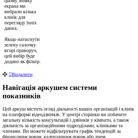
ц
ь
о
м
у
з
н
і
м
к
у
е
к
р
а
н
а
м
и
в
и
б
р
а
л
и
к
і
л
ь
к
а
к
л
і
н
і
к
д
л
я
п
е
р
е
г
л
я
д
у
ї
х
н
і
х
д
а
н
и
х
.
Я
к
щ
о
н
а
т
и
с
н
у
т
и
з
е
л
е
н
у
г
а
л
о
ч
к
у
в
г
о
р
і
п
р
а
в
о
р
у
ч
,
ц
е
й
в
и
б
і
р
б
у
д
е
д
о
д
а
н
о
я
к
ф
і
л
ь
т
р
.
В
и
д
а
л
и
т
и
Н
а
в
і
г
а
ц
і
я
а
р
к
у
ш
е
м
с
и
с
т
е
м
и
п
о
к
а
з
н
и
к
і
в
Ц
е
й
а
р
к
у
ш
м
і
с
т
и
т
ь
о
г
л
я
д
д
і
я
л
ь
н
о
с
т
і
в
а
ш
и
х
о
р
г
а
н
і
з
а
ц
і
й
і
к
л
і
н
і
к
н
а
п
л
а
т
ф
о
р
м
і
в
і
д
е
о
д
з
в
і
н
к
і
в
.
У
ц
е
н
т
р
і
с
т
о
р
і
н
к
и
в
и
п
о
б
а
ч
и
т
е
з
а
г
а
л
ь
н
у
к
і
л
ь
к
і
с
т
ь
к
о
н
с
у
л
ь
т
а
ц
і
й
і
д
з
в
і
н
к
і
в
у
к
і
м
н
а
т
и
,
а
т
а
к
о
ж
д
і
я
л
ь
н
і
с
т
ь
з
а
о
р
г
а
н
і
з
а
ц
і
й
н
и
м
и
п
і
д
р
о
з
д
і
л
а
м
и
,
к
л
і
н
і
к
а
м
и
т
а
ч
л
е
н
а
м
и
.
В
и
м
о
ж
е
т
е
в
і
д
ф
і
л
ь
т
р
у
в
а
т
и
г
р
а
ф
і
к
т
е
н
д
е
н
ц
і
й
з
а
ф
і
н
а
н
с
о
в
и
м
р
о
к
о
м
,
к
а
л
е
н
д
а
р
н
и
м
р
о
к
о
м
а
б
о
д
н
е
м
.