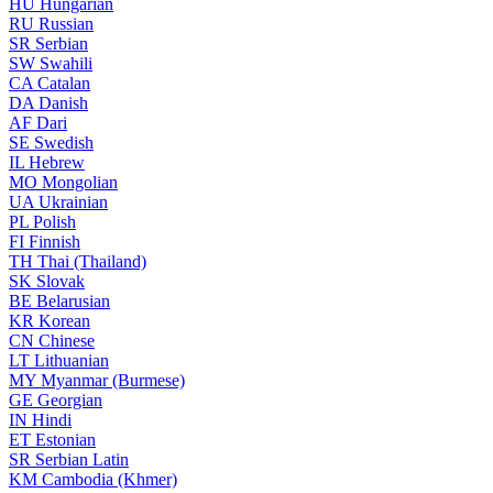
HU
Hungarian
RU
Russian
SR
Serbian
SW
Swahili
CA
Catalan
DA
Danish
AF
Dari
SE
Swedish
IL
Hebrew
MO
Mongolian
UA
Ukrainian
PL
Polish
FI
Finnish
TH
Thai (Thailand)
SK
Slovak
BE
Belarusian
KR
Korean
CN
Chinese
LT
Lithuanian
MY
Myanmar (Burmese)
GE
Georgian
IN
Hindi
ET
Estonian
SR
Serbian Latin
KM
Cambodia (Khmer)