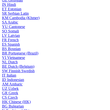
GE
Georgian
IN
Hindi
ET
Estonian
SR
Serbian Latin
KM
Cambodia (Khmer)
SA
Arabic
YU
Cantonese
SO
Somali
LV
Latvian
FR
French
ES
Spanish
BS
Bosnian
BR
Portuguese (Brazil)
VI
Vietnamese
NL
Dutch
BE
Dutch (Belgium)
SW
Finnish Swedish
IT
Italian
ID
Indonesian
AM
Amharic
UZ
Uzbek
GR
Greek
CS
Czech
HK
Chinese (HK)
BG
Bulgarian