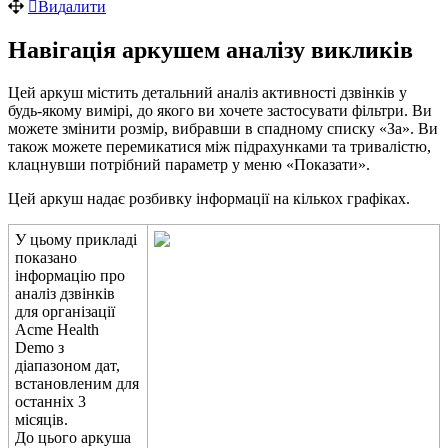
В
и
д
а
л
и
т
и
Н
а
в
і
г
а
ц
і
я
а
р
к
у
ш
е
м
а
н
а
л
і
з
у
в
и
к
л
и
к
і
в
Ц
е
й
а
р
к
у
ш
м
і
с
т
и
т
ь
д
е
т
а
л
ь
н
и
й
а
н
а
л
і
з
а
к
т
и
в
н
о
с
т
і
д
з
в
і
н
к
і
в
у
б
у
д
ь
-
я
к
о
м
у
в
и
м
і
р
і
,
д
о
я
к
о
г
о
в
и
х
о
ч
е
т
е
з
а
с
т
о
с
у
в
а
т
и
ф
і
л
ь
т
р
и
.
В
и
м
о
ж
е
т
е
з
м
і
н
и
т
и
р
о
з
м
і
р
,
в
и
б
р
а
в
ш
и
в
с
п
а
д
н
о
м
у
с
п
и
с
к
у
«
З
а
»
.
В
и
т
а
к
о
ж
м
о
ж
е
т
е
п
е
р
е
м
и
к
а
т
и
с
я
м
і
ж
п
і
д
р
а
х
у
н
к
а
м
и
т
а
т
р
и
в
а
л
і
с
т
ю
,
к
л
а
ц
н
у
в
ш
и
п
о
т
р
і
б
н
и
й
п
а
р
а
м
е
т
р
у
м
е
н
ю
«
П
о
к
а
з
а
т
и
»
.
Ц
е
й
а
р
к
у
ш
н
а
д
а
є
р
о
з
б
и
в
к
у
і
н
ф
о
р
м
а
ц
і
ї
н
а
к
і
л
ь
к
о
х
г
р
а
ф
і
к
а
х
.
У
ц
ь
о
м
у
п
р
и
к
л
а
д
і
п
о
к
а
з
а
н
о
і
н
ф
о
р
м
а
ц
і
ю
п
р
о
а
н
а
л
і
з
д
з
в
і
н
к
і
в
д
л
я
о
р
г
а
н
і
з
а
ц
і
ї
Acme
Health
Demo
з
д
і
а
п
а
з
о
н
о
м
д
а
т
,
в
с
т
а
н
о
в
л
е
н
и
м
д
л
я
о
с
т
а
н
н
і
х
3
м
і
с
я
ц
і
в
.
Д
о
ц
ь
о
г
о
а
р
к
у
ш
а