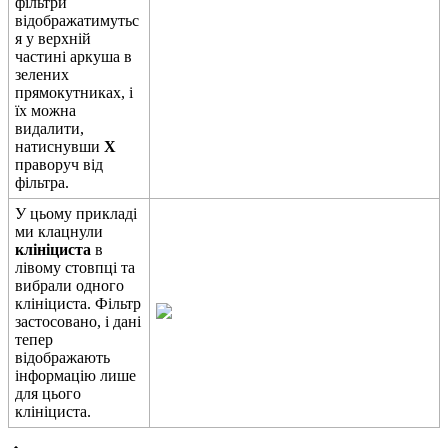
ф
і
л
ь
т
р
и
в
і
д
о
б
р
а
ж
а
т
и
м
у
т
ь
с
я
у
в
е
р
х
н
і
й
ч
а
с
т
и
н
і
а
р
к
у
ш
а
в
з
е
л
е
н
и
х
п
р
я
м
о
к
у
т
н
и
к
а
х
,
і
ї
х
м
о
ж
н
а
в
и
д
а
л
и
т
и
,
н
а
т
и
с
н
у
в
ш
и
X
п
р
а
в
о
р
у
ч
в
і
д
ф
і
л
ь
т
р
а
.
У
ц
ь
о
м
у
п
р
и
к
л
а
д
і
м
и
к
л
а
ц
н
у
л
и
к
л
і
н
і
ц
и
с
т
а
в
л
і
в
о
м
у
с
т
о
в
п
ц
і
т
а
в
и
б
р
а
л
и
о
д
н
о
г
о
к
л
і
н
і
ц
и
с
т
а
.
Ф
і
л
ь
т
р
з
а
с
т
о
с
о
в
а
н
о
,
і
д
а
н
і
т
е
п
е
р
в
і
д
о
б
р
а
ж
а
ю
т
ь
і
н
ф
о
р
м
а
ц
і
ю
л
и
ш
е
д
л
я
ц
ь
о
г
о
к
л
і
н
і
ц
и
с
т
а
.