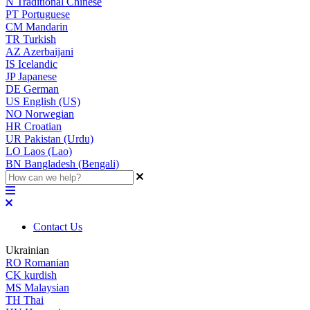
N
Traditional Chinese
PT
Portuguese
CM
Mandarin
TR
Turkish
AZ
Azerbaijani
IS
Icelandic
JP
Japanese
DE
German
US
English (US)
NO
Norwegian
HR
Croatian
UR
Pakistan (Urdu)
LO
Laos (Lao)
BN
Bangladesh (Bengali)
Contact Us
Ukrainian
RO
Romanian
CK
kurdish
MS
Malaysian
TH
Thai