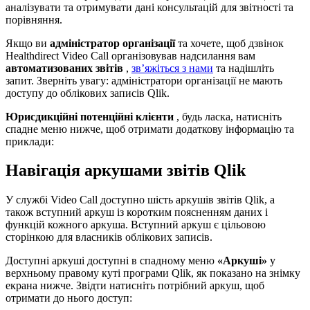
а
н
а
л
і
з
у
в
а
т
и
т
а
о
т
р
и
м
у
в
а
т
и
д
а
н
і
к
о
н
с
у
л
ь
т
а
ц
і
й
д
л
я
з
в
і
т
н
о
с
т
і
т
а
п
о
р
і
в
н
я
н
н
я
.
Я
к
щ
о
в
и
а
д
м
і
н
і
с
т
р
а
т
о
р
о
р
г
а
н
і
з
а
ц
і
ї
т
а
х
о
ч
е
т
е
,
щ
о
б
д
з
в
і
н
о
к
Healthdirect
Video
Call
о
р
г
а
н
і
з
о
в
у
в
а
в
н
а
д
с
и
л
а
н
н
я
в
а
м
а
в
т
о
м
а
т
и
з
о
в
а
н
и
х
з
в
і
т
і
в
,
з
в
’
я
ж
і
т
ь
с
я
з
н
а
м
и
т
а
н
а
д
і
ш
л
і
т
ь
з
а
п
и
т
.
З
в
е
р
н
і
т
ь
у
в
а
г
у
:
а
д
м
і
н
і
с
т
р
а
т
о
р
и
о
р
г
а
н
і
з
а
ц
і
ї
н
е
м
а
ю
т
ь
д
о
с
т
у
п
у
д
о
о
б
л
і
к
о
в
и
х
з
а
п
и
с
і
в
Qlik
.
Ю
р
и
с
д
и
к
ц
і
й
н
і
п
о
т
е
н
ц
і
й
н
і
к
л
і
є
н
т
и
,
б
у
д
ь
л
а
с
к
а
,
н
а
т
и
с
н
і
т
ь
с
п
а
д
н
е
м
е
н
ю
н
и
ж
ч
е
,
щ
о
б
о
т
р
и
м
а
т
и
д
о
д
а
т
к
о
в
у
і
н
ф
о
р
м
а
ц
і
ю
т
а
п
р
и
к
л
а
д
и
:
Н
а
в
і
г
а
ц
і
я
а
р
к
у
ш
а
м
и
з
в
і
т
і
в
Qlik
У
с
л
у
ж
б
і
Video
Call
д
о
с
т
у
п
н
о
ш
і
с
т
ь
а
р
к
у
ш
і
в
з
в
і
т
і
в
Qlik
,
а
т
а
к
о
ж
в
с
т
у
п
н
и
й
а
р
к
у
ш
і
з
к
о
р
о
т
к
и
м
п
о
я
с
н
е
н
н
я
м
д
а
н
и
х
і
ф
у
н
к
ц
і
й
к
о
ж
н
о
г
о
а
р
к
у
ш
а
.
В
с
т
у
п
н
и
й
а
р
к
у
ш
є
ц
і
л
ь
о
в
о
ю
с
т
о
р
і
н
к
о
ю
д
л
я
в
л
а
с
н
и
к
і
в
о
б
л
і
к
о
в
и
х
з
а
п
и
с
і
в
.
Д
о
с
т
у
п
н
і
а
р
к
у
ш
і
д
о
с
т
у
п
н
і
в
с
п
а
д
н
о
м
у
м
е
н
ю
«
А
р
к
у
ш
і
»
у
в
е
р
х
н
ь
о
м
у
п
р
а
в
о
м
у
к
у
т
і
п
р
о
г
р
а
м
и
Qlik
,
я
к
п
о
к
а
з
а
н
о
н
а
з
н
і
м
к
у
е
к
р
а
н
а
н
и
ж
ч
е
.
З
в
і
д
т
и
н
а
т
и
с
н
і
т
ь
п
о
т
р
і
б
н
и
й
а
р
к
у
ш
,
щ
о
б
о
т
р
и
м
а
т
и
д
о
н
ь
о
г
о
д
о
с
т
у
п
: