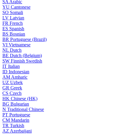
SA
Arabic
YU
Cantonese
SO
Somali
LV
Latvian
FR
French
ES
Spanish
BS
Bosnian
BR
Portuguese (Brazil)
VI
Vietnamese
NL
Dutch
BE
Dutch (Belgium)
SW
Finnish Swedish
IT
Italian
ID
Indonesian
AM
Amharic
UZ
Uzbek
GR
Greek
CS
Czech
HK
Chinese (HK)
BG
Bulgarian
N
Traditional Chinese
PT
Portuguese
CM
Mandarin
TR
Turkish
AZ
Azerbaijani