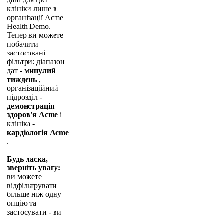
к
л
і
н
і
к
и
л
и
ш
е
в
о
р
г
а
н
і
з
а
ц
і
ї
Acme
Health
Demo
.
Т
е
п
е
р
в
и
м
о
ж
е
т
е
п
о
б
а
ч
и
т
и
з
а
с
т
о
с
о
в
а
н
і
ф
і
л
ь
т
р
и
:
д
і
а
п
а
з
о
н
д
а
т
-
м
и
н
у
л
и
й
т
и
ж
д
е
н
ь
,
о
р
г
а
н
і
з
а
ц
і
й
н
и
й
п
і
д
р
о
з
д
і
л
-
д
е
м
о
н
с
т
р
а
ц
і
я
з
д
о
р
о
в
'
я
Acme
і
к
л
і
н
і
к
а
-
к
а
р
д
і
о
л
о
г
і
я
Acme
.
Б
у
д
ь
л
а
с
к
а
,
з
в
е
р
н
і
т
ь
у
в
а
г
у
:
в
и
м
о
ж
е
т
е
в
і
д
ф
і
л
ь
т
р
у
в
а
т
и
б
і
л
ь
ш
е
н
і
ж
о
д
н
у
о
п
ц
і
ю
т
а
з
а
с
т
о
с
у
в
а
т
и
-
в
и