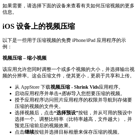
如
果
需
要
，
请
选
择
下
面
的
设
备
来
查
看
有
关
如
何
压
缩
视
频
的
更
多
信
息
。
iOS
设
备
上
的
视
频
压
缩
以
下
是
一
些
用
于
压
缩
视
频
的
免
费
iPhone
/
iPad
应
用
程
序
的
示
例
：
视
频
压
缩
–
缩
小
视
频
该
应
用
允
许
您
同
时
调
整
一
个
或
多
个
视
频
的
大
小
，
并
选
择
输
出
视
频
的
分
辨
率
。
这
会
压
缩
文
件
，
使
其
更
小
，
更
易
于
共
享
和
上
传
。
从
AppStore
下
载
视
频
压
缩
-
Shrink
Vids
应
用
程
序
。
启
动
应
用
程
序
并
单
击
+
图
标
导
入
您
想
要
压
缩
的
视
频
。
授
予
应
用
程
序
访
问
照
片
应
用
程
序
的
权
限
并
导
航
到
存
储
要
压
缩
的
视
频
的
文
件
夹
。
选
择
视
频
后
，
点
击
“
选
择
预
设
”
按
钮
，
并
从
可
用
的
预
设
中
选
择
一
个
。
调
整
比
特
率
（
比
特
率
越
高
，
文
件
越
大
）
，
并
预
览
压
缩
前
后
的
视
频
效
果
。
点
击
继
续
按
钮
并
选
择
目
标
相
册
来
保
存
压
缩
的
视
频
。