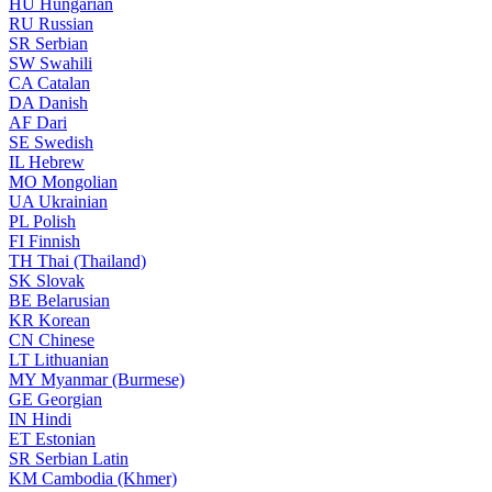
HU
Hungarian
RU
Russian
SR
Serbian
SW
Swahili
CA
Catalan
DA
Danish
AF
Dari
SE
Swedish
IL
Hebrew
MO
Mongolian
UA
Ukrainian
PL
Polish
FI
Finnish
TH
Thai (Thailand)
SK
Slovak
BE
Belarusian
KR
Korean
CN
Chinese
LT
Lithuanian
MY
Myanmar (Burmese)
GE
Georgian
IN
Hindi
ET
Estonian
SR
Serbian Latin
KM
Cambodia (Khmer)