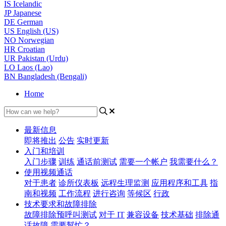
IS
Icelandic
JP
Japanese
DE
German
US
English (US)
NO
Norwegian
HR
Croatian
UR
Pakistan (Urdu)
LO
Laos (Lao)
BN
Bangladesh (Bengali)
Home
最新信息
即将推出
公告
实时更新
入门和培训
入门步骤
训练
通话前测试
需要一个帐户
我需要什么？
使用视频通话
对于患者
诊所仪表板
远程生理监测
应用程序和工具
指
南和视频
工作流程
进行咨询
等候区
行政
技术要求和故障排除
故障排除预呼叫测试
对于 IT
兼容设备
技术基础
排除通
话故障
需要幫忙？