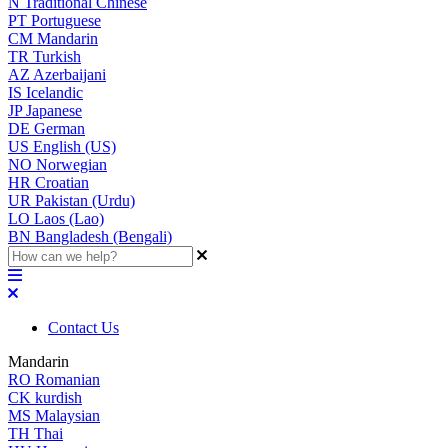
N
Traditional Chinese
PT
Portuguese
CM
Mandarin
TR
Turkish
AZ
Azerbaijani
IS
Icelandic
JP
Japanese
DE
German
US
English (US)
NO
Norwegian
HR
Croatian
UR
Pakistan (Urdu)
LO
Laos (Lao)
BN
Bangladesh (Bengali)
Contact Us
Mandarin
RO
Romanian
CK
kurdish
MS
Malaysian
TH
Thai