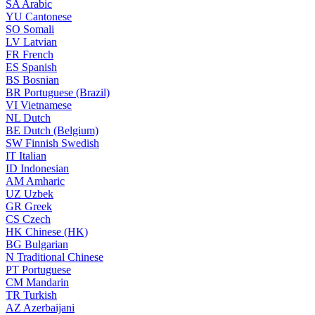
SA
Arabic
YU
Cantonese
SO
Somali
LV
Latvian
FR
French
ES
Spanish
BS
Bosnian
BR
Portuguese (Brazil)
VI
Vietnamese
NL
Dutch
BE
Dutch (Belgium)
SW
Finnish Swedish
IT
Italian
ID
Indonesian
AM
Amharic
UZ
Uzbek
GR
Greek
CS
Czech
HK
Chinese (HK)
BG
Bulgarian
N
Traditional Chinese
PT
Portuguese
CM
Mandarin
TR
Turkish
AZ
Azerbaijani