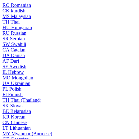
RO
Romanian
CK
kurdish
MS
Malaysian
TH
Thai
HU
Hungarian
RU
Russian
SR
Serbian
SW
Swahili
CA
Catalan
DA
Danish
AF
Dari
SE
Swedish
IL
Hebrew
MO
Mongolian
UA
Ukrainian
PL
Polish
FI
Finnish
TH
Thai (Thailand)
SK
Slovak
BE
Belarusian
KR
Korean
CN
Chinese
LT
Lithuanian
MY
Myanmar (Burmese)