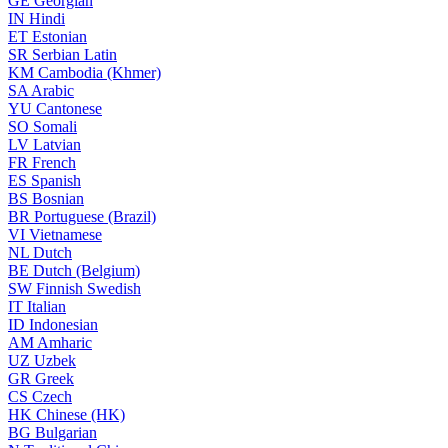
GE
Georgian
IN
Hindi
ET
Estonian
SR
Serbian Latin
KM
Cambodia (Khmer)
SA
Arabic
YU
Cantonese
SO
Somali
LV
Latvian
FR
French
ES
Spanish
BS
Bosnian
BR
Portuguese (Brazil)
VI
Vietnamese
NL
Dutch
BE
Dutch (Belgium)
SW
Finnish Swedish
IT
Italian
ID
Indonesian
AM
Amharic
UZ
Uzbek
GR
Greek
CS
Czech
HK
Chinese (HK)
BG
Bulgarian