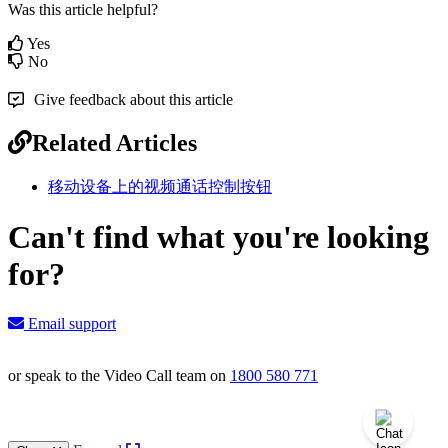
Was this article helpful?
Yes
No
Give feedback about this article
Related Articles
移动设备上的视频通话控制按钮
Can't find what you're looking
for?
Email support
or speak to the Video Call team on
1800 580 771
Knowledge Base Software powered by Helpjuice