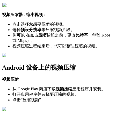
视
频
压
缩
器
-
缩
小
视
频
：
点
击
选
择
您
想
要
压
缩
的
视
频
。
选
择
预
设
分
辨
率
来
压
缩
视
频
片
段
。
你
可
以
在
点
击
压
缩
按
钮
之
前
，
更
改
比
特
率
（
每
秒
Kbps
或
Mbps
）
。
视
频
压
缩
过
程
结
束
后
，
您
可
以
整
理
压
缩
的
视
频
。
Android
设
备
上
的
视
频
压
缩
视
频
压
缩
从
Google
Play
商
店
下
载
视
频
压
缩
应
用
程
序
并
安
装
。
打
开
应
用
程
序
并
选
择
要
压
缩
的
视
频
。
点
击
“
压
缩
视
频
”