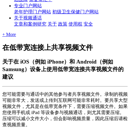
专业门户网站
老年护理门户网站
初级卫生保健门户网站
关于视频通话
文章和案例研究
关于
政策
使用权
安全
+ More
在低带宽连接上共享视频文件
关于在 iOS（例如 iPhone）和 Android（例如
Samsung）设备上使用低带宽连接共享视频文件的
建议
您
可
能
需
要
与
通
话
中
的
其
他
参
与
者
共
享
视
频
文
件
。
录
制
的
视
频
可
能
非
常
大
，
发
送
或
上
传
到
互
联
网
可
能
非
常
耗
时
。
要
共
享
大
型
视
频
文
件
，
尤
其
是
在
低
带
宽
条
件
下
，
需
要
压
缩
视
频
文
件
。
如
果
您
使
用
手
机
或
iPad
等
设
备
参
与
视
频
通
话
，
则
尤
其
需
要
压
缩
。
压
缩
可
以
减
小
文
件
大
小
，
但
会
影
响
视
频
质
量
，
因
此
压
缩
后
请
检
查
视
频
质
量
。