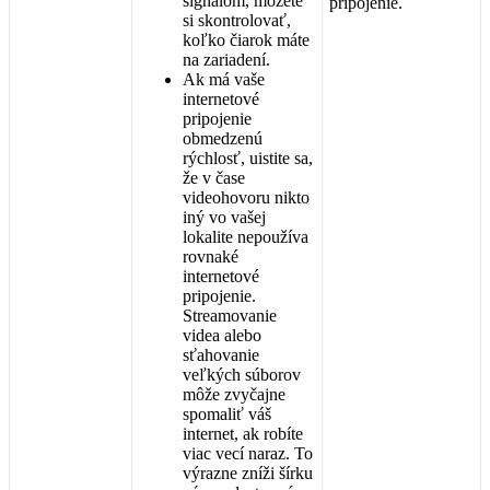
sign
á
lom
,
m
ô
ž
ete
pripojenie
.
si
skontrolova
ť
,
ko
ľ
ko
č
iarok
m
á
te
na
zariaden
í
.
Ak
m
á
va
š
e
internetov
é
pripojenie
obmedzen
ú
r
ý
chlos
ť
,
uistite
sa
,
ž
e
v
č
ase
videohovoru
nikto
in
ý
vo
va
š
ej
lokalite
nepou
ž
í
va
rovnak
é
internetov
é
pripojenie
.
Streamovanie
videa
alebo
s
ť
ahovanie
ve
ľ
k
ý
ch
s
ú
borov
m
ô
ž
e
zvy
č
ajne
spomali
ť
v
á
š
internet
,
ak
rob
í
te
viac
vec
í
naraz
.
To
v
ý
razne
zn
í
ž
i
š
í
rku