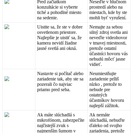
Pred
za
č
iatkom
Nese
ď
te
v
hlu
č
nom
konzult
á
cie
si
vyberte
prostred
í
alebo
na
tich
é
a
pohodln
é
miesto
miestach
,
kde
by
ste
na
sedenie
.
mohli
by
ť
vyru
š
en
í
.
Uistite
sa
,
ž
e
ste
v
dobre
Nemajte
za
sebou
osvetlenom
priestore
.
siln
ý
zdroj
svetla
ani
Najlep
š
ie
je
uisti
ť
sa
,
ž
e
neve
ď
te
videohovor
kamera
nevid
í
ž
iadne
v
tmavej
miestnosti
,
jasn
é
svetl
á
ani
okn
á
.
preto
ž
e
ostatn
í
ú
č
astn
í
ci
hovoru
v
á
s
nebud
ú
m
ô
c
ť
jasne
vidie
ť
.
Nastavte
si
po
č
í
ta
č
alebo
Neumiest
ň
ujte
zariadenie
tak
,
aby
ste
sa
zariadenie
pr
í
li
š
pozerali
č
o
najviac
n
í
zko
,
preto
ž
e
to
priamo
pred
seba
.
nebude
pre
ostatn
ý
ch
ú
č
astn
í
kov
hovoru
najlep
š
í
z
á
ž
itok
.
Ak
m
á
te
sl
ú
chadl
á
s
Ak
nem
á
te
mikrof
ó
nom
,
zabezpe
č
í
te
sl
ú
chadl
á
,
nebu
ď
te
naj
č
istej
š
í
zvuk
s
ď
aleko
od
svojho
najmen
š
í
m
š
umom
v
zariadenia
,
preto
ž
e