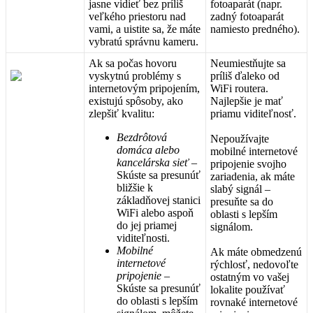
jasne
vidie
ť
bez
pr
í
li
š
fotoapar
á
t
(
napr
.
ve
ľ
k
é
ho
priestoru
nad
zadn
ý
fotoapar
á
t
vami
,
a
uistite
sa
,
ž
e
m
á
te
namiesto
predn
é
ho
)
.
vybrat
ú
spr
á
vnu
kameru
.
Ak
sa
po
č
as
hovoru
Neumiest
ň
ujte
sa
vyskytn
ú
probl
é
my
s
pr
í
li
š
ď
aleko
od
internetov
ý
m
pripojen
í
m
,
WiFi
routera
.
existuj
ú
sp
ô
soby
,
ako
Najlep
š
ie
je
ma
ť
zlep
š
i
ť
kvalitu
:
priamu
vidite
ľ
nos
ť
.
Bezdr
ô
tov
á
Nepou
ž
í
vajte
dom
á
ca
alebo
mobiln
é
internetov
é
kancel
á
rska
sie
ť
–
pripojenie
svojho
Sk
ú
ste
sa
presun
ú
ť
zariadenia
,
ak
m
á
te
bli
ž
š
ie
k
slab
ý
sign
á
l
–
z
á
klad
ň
ovej
stanici
presu
ň
te
sa
do
WiFi
alebo
aspo
ň
oblasti
s
lep
š
í
m
do
jej
priamej
sign
á
lom
.
vidite
ľ
nosti
.
Mobiln
é
Ak
m
á
te
obmedzen
ú
internetov
é
r
ý
chlos
ť
,
nedovo
ľ
te
pripojenie
–
ostatn
ý
m
vo
va
š
ej
Sk
ú
ste
sa
presun
ú
ť
lokalite
pou
ž
í
va
ť
do
oblasti
s
lep
š
í
m
rovnak
é
internetov
é