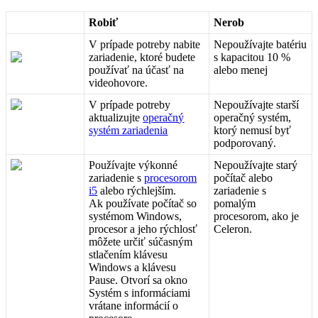
Robi
ť
Nerob
V
pr
í
pade
potreby
nabite
Nepou
ž
í
vajte
bat
é
riu
zariadenie
,
ktor
é
budete
s
kapacitou
10
%
pou
ž
í
va
ť
na
ú
č
as
ť
na
alebo
menej
videohovore
.
V
pr
í
pade
potreby
Nepou
ž
í
vajte
star
š
í
aktualizujte
opera
č
n
ý
opera
č
n
ý
syst
é
m
,
syst
é
m
zariadenia
ktor
ý
nemus
í
by
ť
podporovan
ý
.
Pou
ž
í
vajte
v
ý
konn
é
Nepou
ž
í
vajte
star
ý
zariadenie
s
procesorom
po
č
í
ta
č
alebo
i5
alebo
r
ý
chlej
š
í
m
.
zariadenie
s
Ak
pou
ž
í
vate
po
č
í
ta
č
so
pomal
ý
m
syst
é
mom
Windows
,
procesorom
,
ako
je
procesor
a
jeho
r
ý
chlos
ť
Celeron
.
m
ô
ž
ete
ur
č
i
ť
s
ú
č
asn
ý
m
stla
č
en
í
m
kl
á
vesu
Windows
a
kl
á
vesu
Pause
.
Otvor
í
sa
okno
Syst
é
m
s
inform
á
ciami
vr
á
tane
inform
á
ci
í
o