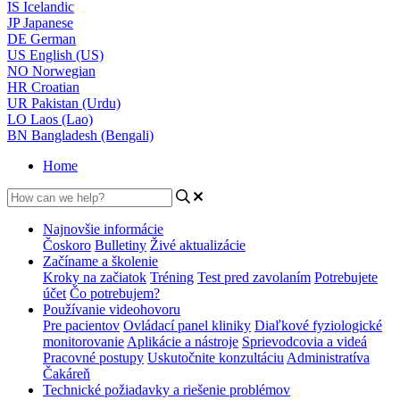
IS
Icelandic
JP
Japanese
DE
German
US
English (US)
NO
Norwegian
HR
Croatian
UR
Pakistan (Urdu)
LO
Laos (Lao)
BN
Bangladesh (Bengali)
Home
Najnovšie informácie
Čoskoro
Bulletiny
Živé aktualizácie
Začíname a školenie
Kroky na začiatok
Tréning
Test pred zavolaním
Potrebujete
účet
Čo potrebujem?
Používanie videohovoru
Pre pacientov
Ovládací panel kliniky
Diaľkové fyziologické
monitorovanie
Aplikácie a nástroje
Sprievodcovia a videá
Pracovné postupy
Uskutočnite konzultáciu
Administratíva
Čakáreň
Technické požiadavky a riešenie problémov