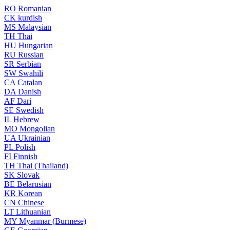
RO
Romanian
CK
kurdish
MS
Malaysian
TH
Thai
HU
Hungarian
RU
Russian
SR
Serbian
SW
Swahili
CA
Catalan
DA
Danish
AF
Dari
SE
Swedish
IL
Hebrew
MO
Mongolian
UA
Ukrainian
PL
Polish
FI
Finnish
TH
Thai (Thailand)
SK
Slovak
BE
Belarusian
KR
Korean
CN
Chinese
LT
Lithuanian
MY
Myanmar (Burmese)