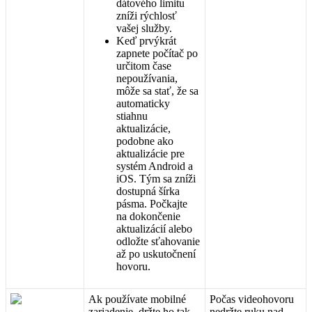
d
á
tov
é
ho
limitu
zn
í
ž
i
r
ý
chlos
ť
va
š
ej
slu
ž
by
.
Ke
ď
prv
ý
kr
á
t
zapnete
po
č
í
ta
č
po
ur
č
itom
č
ase
nepou
ž
í
vania
,
m
ô
ž
e
sa
sta
ť
,
ž
e
sa
automaticky
stiahnu
aktualiz
á
cie
,
podobne
ako
aktualiz
á
cie
pre
syst
é
m
Android
a
iOS
.
T
ý
m
sa
zn
í
ž
i
dostupn
á
š
í
rka
p
á
sma
.
Po
č
kajte
na
dokon
č
enie
aktualiz
á
ci
í
alebo
odlo
ž
te
s
ť
ahovanie
a
ž
po
uskuto
č
nen
í
hovoru
.
Ak
pou
ž
í
vate
mobiln
é
Po
č
as
videohovoru
zariadenie
,
dr
ž
te
ho
tak
,
nedr
ž
te
ruku
nad