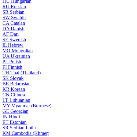
HU
Hungarian
RU
Russian
SR
Serbian
SW
Swahili
CA
Catalan
DA
Danish
AF
Dari
SE
Swedish
IL
Hebrew
MO
Mongolian
UA
Ukrainian
PL
Polish
FI
Finnish
TH
Thai (Thailand)
SK
Slovak
BE
Belarusian
KR
Korean
CN
Chinese
LT
Lithuanian
MY
Myanmar (Burmese)
GE
Georgian
IN
Hindi
ET
Estonian
SR
Serbian Latin
KM
Cambodia (Khmer)