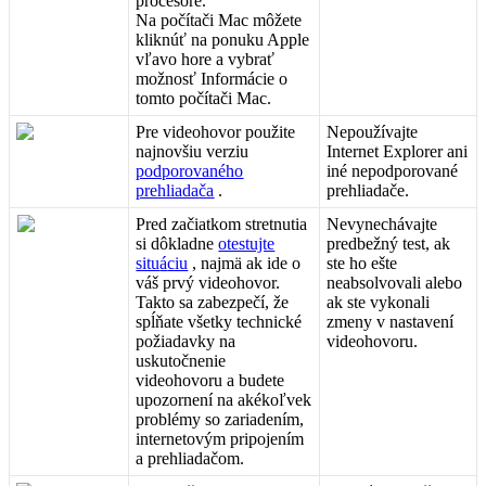
procesore
.
Na
po
č
í
ta
č
i
Mac
m
ô
ž
ete
klikn
ú
ť
na
ponuku
Apple
v
ľ
avo
hore
a
vybra
ť
mo
ž
nos
ť
Inform
á
cie
o
tomto
po
č
í
ta
č
i
Mac
.
Pre
videohovor
pou
ž
ite
Nepou
ž
í
vajte
najnov
š
iu
verziu
Internet
Explorer
ani
podporovan
é
ho
in
é
nepodporovan
é
prehliada
č
a
.
prehliada
č
e
.
Pred
za
č
iatkom
stretnutia
Nevynech
á
vajte
si
d
ô
kladne
otestujte
predbe
ž
n
ý
test
,
ak
situ
á
ciu
,
najm
ä
ak
ide
o
ste
ho
e
š
te
v
á
š
prv
ý
videohovor
.
neabsolvovali
alebo
Takto
sa
zabezpe
č
í
,
ž
e
ak
ste
vykonali
sp
ĺ
ň
ate
v
š
etky
technick
é
zmeny
v
nastaven
í
po
ž
iadavky
na
videohovoru
.
uskuto
č
nenie
videohovoru
a
budete
upozornen
í
na
ak
é
ko
ľ
vek
probl
é
my
so
zariaden
í
m
,
internetov
ý
m
pripojen
í
m
a
prehliada
č
om
.