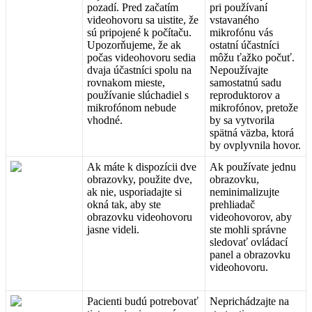
pozad
í
.
Pred
za
č
at
í
m
pri
pou
ž
í
van
í
videohovoru
sa
uistite
,
ž
e
vstavan
é
ho
s
ú
pripojen
é
k
po
č
í
ta
č
u
.
mikrof
ó
nu
v
á
s
Upozor
ň
ujeme
,
ž
e
ak
ostatn
í
ú
č
astn
í
ci
po
č
as
videohovoru
sedia
m
ô
ž
u
ť
a
ž
ko
po
č
u
ť
.
dvaja
ú
č
astn
í
ci
spolu
na
Nepou
ž
í
vajte
rovnakom
mieste
,
samostatn
ú
sadu
pou
ž
í
vanie
sl
ú
chadiel
s
reproduktorov
a
mikrof
ó
nom
nebude
mikrof
ó
nov
,
preto
ž
e
vhodn
é
.
by
sa
vytvorila
sp
ä
tn
á
v
ä
zba
,
ktor
á
by
ovplyvnila
hovor
.
Ak
m
á
te
k
dispoz
í
cii
dve
Ak
pou
ž
í
vate
jednu
obrazovky
,
pou
ž
ite
dve
,
obrazovku
,
ak
nie
,
usporiadajte
si
neminimalizujte
okn
á
tak
,
aby
ste
prehliada
č
obrazovku
videohovoru
videohovorov
,
aby
jasne
videli
.
ste
mohli
spr
á
vne
sledova
ť
ovl
á
dac
í
panel
a
obrazovku
videohovoru
.
Pacienti
bud
ú
potrebova
ť
Neprich
á
dzajte
na