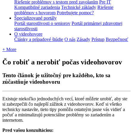
Riešenie problémov s testom pred zavolaním
Pre IT
Kompatibilné zariadenia
Technické základy
Riešenie
problémov s hovorom
Potrebujete pomoc?
Špecializované portály
Portál starostlivosti o seniorov
Portál primárnej zdravotnej
starostlivosti
O videohovore
Články a prípadové štúdie
O nás
Zásady
Prístup
Bezpečnosť
+ More
Čo robiť a nerobiť počas videohovorov
Tento článok je užitočný pre každého, kto sa
zúčastňuje videohovoru
Existuje
nieko
ľ
ko
jednoduch
ý
ch
vec
í
,
ktor
é
m
ô
ž
ete
urobi
ť
,
aby
ste
si
zabezpe
č
ili
č
o
najlep
š
í
z
á
ž
itok
z
videohovorov
.
Ke
ď
si
v
š
etko
technicky
nastav
í
te
,
tieto
tipy
pom
ô
ž
u
ostatn
ý
m
jasne
v
á
s
vidie
ť
a
po
č
u
ť
a
minimalizuj
ú
potenci
á
lne
probl
é
my
so
zariaden
í
m
a
internetom
.
Pred
va
š
ou
konzult
á
ciou
: