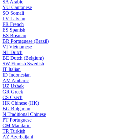
SA
Arabic
YU
Cantonese
SO
Somali
LV
Latvian
FR
French
ES
Spanish
BS
Bosnian
BR
Portuguese (Brazil)
VI
Vietnamese
NL
Dutch
BE
Dutch (Belgium)
SW
Finnish Swedish
IT
Italian
ID
Indonesian
AM
Amharic
UZ
Uzbek
GR
Greek
CS
Czech
HK
Chinese (HK)
BG
Bulgarian
N
Traditional Chinese
PT
Portuguese
CM
Mandarin
TR
Turkish
AZ
Azerbaijani