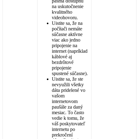
p
á
sma
dostupn
ú
na
uskuto
č
nenie
kvalitn
é
ho
videohovoru
.
Uistite
sa
,
ž
e
na
po
č
í
ta
č
i
nem
á
te
s
ú
č
asne
akt
í
vne
viac
ako
jedno
pripojenie
na
internet
(
napr
í
klad
k
á
blov
é
aj
bezdr
ô
tov
é
pripojenie
spusten
é
s
ú
č
asne
)
.
Uistite
sa
,
ž
e
ste
nevyu
ž
ili
v
š
etky
d
á
ta
pridelen
é
vo
va
š
om
internetovom
pau
š
á
le
za
dan
ý
mesiac
.
To
č
asto
vedie
k
tomu
,
ž
e
v
á
š
poskytovate
ľ
internetu
po
prekro
č
en
í