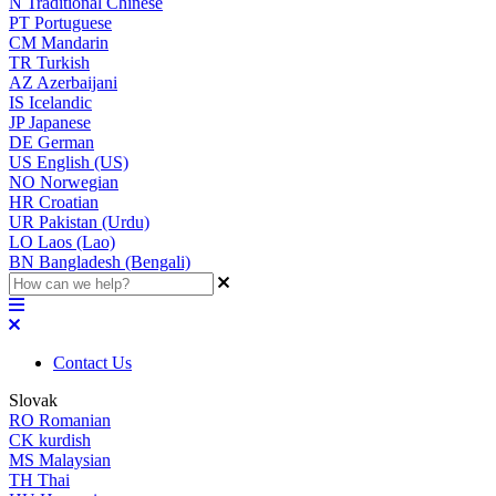
N
Traditional Chinese
PT
Portuguese
CM
Mandarin
TR
Turkish
AZ
Azerbaijani
IS
Icelandic
JP
Japanese
DE
German
US
English (US)
NO
Norwegian
HR
Croatian
UR
Pakistan (Urdu)
LO
Laos (Lao)
BN
Bangladesh (Bengali)
Contact Us
Slovak
RO
Romanian
CK
kurdish
MS
Malaysian
TH
Thai