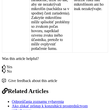
aby
ste
nezakr
ý
vali
mikrof
ó
nom
ani
ho
mikrof
ó
n
(
nach
á
dza
sa
v
inak
nezakr
ý
vajte
.
spodnej
č
asti
zariadenia
)
.
Zakrytie
mikrof
ó
nu
m
ô
ž
e
sp
ô
sobi
ť
probl
é
my
so
zvukom
po
č
as
hovoru
,
napr
í
klad
ozvenu
zvuku
in
é
ho
ú
č
astn
í
ka
,
preto
ž
e
to
m
ô
ž
e
ovplyvni
ť
potla
č
enie
š
umu
.
Was this article helpful?
Yes
No
Give feedback about this article
Related Articles
Odporúčania zoznamu vybavenia
Ako získať prístup k konzultácii prostredníctvom