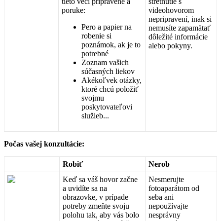
tieto
veci
pripraven
é
a
stretnutie
s
poruke
:
videohovorom
nepripraven
í
,
inak
si
Pero
a
papier
na
nemus
í
te
zapam
ä
ta
ť
robenie
si
d
ô
le
ž
it
é
inform
á
cie
pozn
á
mok
,
ak
je
to
alebo
pokyny
.
potrebn
é
Zoznam
va
š
ich
s
ú
č
asn
ý
ch
liekov
Ak
é
ko
ľ
vek
ot
á
zky
,
ktor
é
chc
ú
polo
ž
i
ť
svojmu
poskytovate
ľ
ovi
slu
ž
ieb
.
.
.
Po
č
as
va
š
ej
konzult
á
cie
:
Robi
ť
Nerob
Ke
ď
sa
v
á
š
hovor
za
č
ne
Nesmerujte
a
uvid
í
te
sa
na
fotoapar
á
tom
od
obrazovke
,
v
pr
í
pade
seba
ani
potreby
zme
ň
te
svoju
nepou
ž
í
vajte
polohu
tak
,
aby
v
á
s
bolo
nespr
á
vny