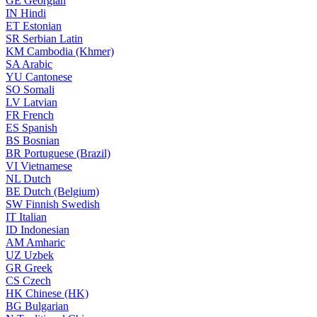
GE
Georgian
IN
Hindi
ET
Estonian
SR
Serbian Latin
KM
Cambodia (Khmer)
SA
Arabic
YU
Cantonese
SO
Somali
LV
Latvian
FR
French
ES
Spanish
BS
Bosnian
BR
Portuguese (Brazil)
VI
Vietnamese
NL
Dutch
BE
Dutch (Belgium)
SW
Finnish Swedish
IT
Italian
ID
Indonesian
AM
Amharic
UZ
Uzbek
GR
Greek
CS
Czech
HK
Chinese (HK)
BG
Bulgarian