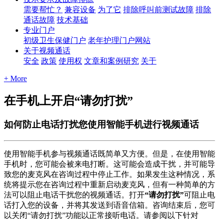
需要帮忙？
兼容设备
为了它
排除呼叫前测试故障
排除
通话故障
技术基础
专业门户
初级卫生保健门户
老年护理门户网站
关于视频通话
安全
政策
使用权
文章和案例研究
关于
+ More
在手机上开启“请勿打扰”
如何防止电话打扰您使用智能手机进行视频通话
使
用
智
能
手
机
参
与
视
频
通
话
既
简
单
又
方
便
。
但
是
，
在
使
用
智
能
手
机
时
，
您
可
能
会
被
来
电
打
断
。
这
可
能
会
造
成
干
扰
，
并
可
能
导
致
您
的
麦
克
风
在
咨
询
过
程
中
停
止
工
作
。
如
果
发
生
这
种
情
况
，
系
统
将
提
示
您
在
咨
询
过
程
中
重
新
启
动
麦
克
风
，
但
有
一
种
简
单
的
方
法
可
以
阻
止
电
话
干
扰
您
的
视
频
通
话
。
打
开
“
请
勿
打
扰
”
可
阻
止
电
话
打
入
您
的
设
备
，
并
将
其
发
送
到
语
音
信
箱
。
咨
询
结
束
后
，
您
可
以
关
闭
“
请
勿
打
扰
”
功
能
以
正
常
接
听
电
话
。
请
参
阅
以
下
针
对