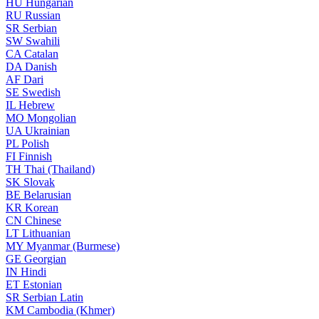
HU
Hungarian
RU
Russian
SR
Serbian
SW
Swahili
CA
Catalan
DA
Danish
AF
Dari
SE
Swedish
IL
Hebrew
MO
Mongolian
UA
Ukrainian
PL
Polish
FI
Finnish
TH
Thai (Thailand)
SK
Slovak
BE
Belarusian
KR
Korean
CN
Chinese
LT
Lithuanian
MY
Myanmar (Burmese)
GE
Georgian
IN
Hindi
ET
Estonian
SR
Serbian Latin
KM
Cambodia (Khmer)