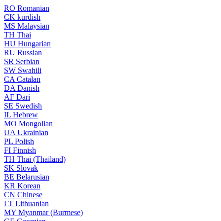
RO
Romanian
CK
kurdish
MS
Malaysian
TH
Thai
HU
Hungarian
RU
Russian
SR
Serbian
SW
Swahili
CA
Catalan
DA
Danish
AF
Dari
SE
Swedish
IL
Hebrew
MO
Mongolian
UA
Ukrainian
PL
Polish
FI
Finnish
TH
Thai (Thailand)
SK
Slovak
BE
Belarusian
KR
Korean
CN
Chinese
LT
Lithuanian
MY
Myanmar (Burmese)