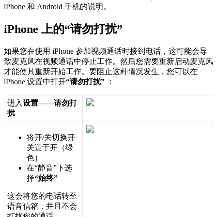
iPhone
和
Android
手
机
的
说
明
。
iPhone
上
的
“
请
勿
打
扰
”
如
果
您
在
使
用
iPhone
参
加
视
频
通
话
时
接
到
电
话
，
这
可
能
会
导
致
麦
克
风
在
视
频
通
话
中
停
止
工
作
。
然
后
您
需
要
重
新
启
动
麦
克
风
才
能
使
其
重
新
开
始
工
作
。
要
阻
止
这
种
情
况
发
生
，
您
可
以
在
iPhone
设
置
中
打
开
“
请
勿
打
扰
”
：
进
入
设
置
—
—
请
勿
打
扰
将
开
/
关
切
换
开
关
置
于
开
（
绿
色
）
在
“
静
音
”
下
选
择
“
始
终
”
这
会
将
您
的
电
话
转
至
语
音
信
箱
，
并
且
不
会
打
扰
您
的
通
话
。