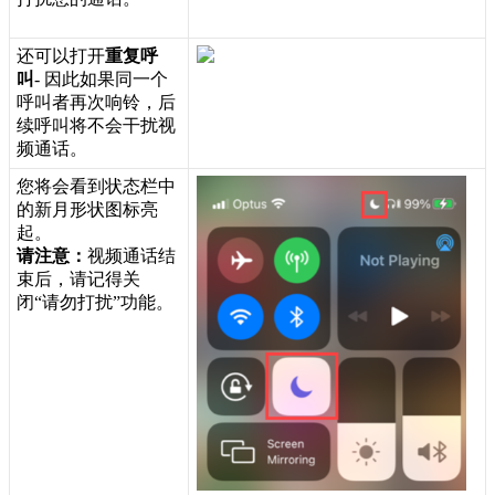
还
可
以
打
开
重
复
呼
叫
-
因
此
如
果
同
一
个
呼
叫
者
再
次
响
铃
，
后
续
呼
叫
将
不
会
干
扰
视
频
通
话
。
您
将
会
看
到
状
态
栏
中
的
新
月
形
状
图
标
亮
起
。
请
注
意
：
视
频
通
话
结
束
后
，
请
记
得
关
闭
“
请
勿
打
扰
”
功
能
。