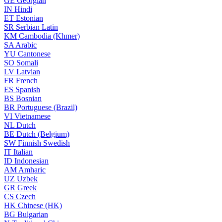
GE
Georgian
IN
Hindi
ET
Estonian
SR
Serbian Latin
KM
Cambodia (Khmer)
SA
Arabic
YU
Cantonese
SO
Somali
LV
Latvian
FR
French
ES
Spanish
BS
Bosnian
BR
Portuguese (Brazil)
VI
Vietnamese
NL
Dutch
BE
Dutch (Belgium)
SW
Finnish Swedish
IT
Italian
ID
Indonesian
AM
Amharic
UZ
Uzbek
GR
Greek
CS
Czech
HK
Chinese (HK)
BG
Bulgarian