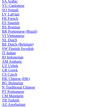
SA
Arabic
YU
Cantonese
SO
Somali
LV
Latvian
FR
French
ES
Spanish
BS
Bosnian
BR
Portuguese (Brazil)
VI
Vietnamese
NL
Dutch
BE
Dutch (Belgium)
SW
Finnish Swedish
IT
Italian
ID
Indonesian
AM
Amharic
UZ
Uzbek
GR
Greek
CS
Czech
HK
Chinese (HK)
BG
Bulgarian
N
Traditional Chinese
PT
Portuguese
CM
Mandarin
TR
Turkish
AZ
Azerbaijani