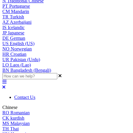
N
Traditional Chinese
PT
Portuguese
CM
Mandarin
TR
Turkish
AZ
Azerbaijani
IS
Icelandic
JP
Japanese
DE
German
US
English (US)
NO
Norwegian
HR
Croatian
UR
Pakistan (Urdu)
LO
Laos (Lao)
BN
Bangladesh (Bengali)
Contact Us
Chinese
RO
Romanian
CK
kurdish
MS
Malaysian
TH
Thai