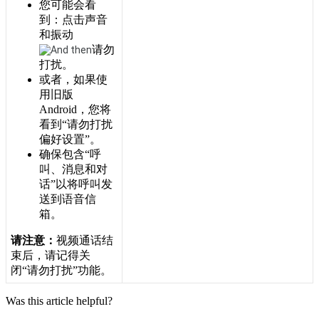
您
可
能
会
看
到
：
点
击
声
音
和
振
动
请
勿
打
扰
。
或
者
，
如
果
使
用
旧
版
Android
，
您
将
看
到
“
请
勿
打
扰
偏
好
设
置
”
。
确
保
包
含
“
呼
叫
、
消
息
和
对
话
”
以
将
呼
叫
发
送
到
语
音
信
箱
。
请
注
意
：
视
频
通
话
结
束
后
，
请
记
得
关
闭
“
请
勿
打
扰
”
功
能
。
Was this article helpful?