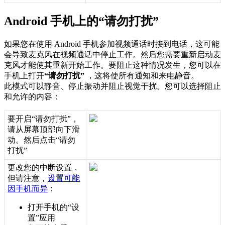
Android
手
机
上
的
“
请
勿
打
扰
”
如
果
您
在
使
用
Android
手
机
参
加
视
频
通
话
时
接
到
电
话
，
这
可
能
会
导
致
麦
克
风
在
视
频
通
话
中
停
止
工
作
。
然
后
您
需
要
重
新
启
动
麦
克
风
才
能
使
其
重
新
开
始
工
作
。
要
阻
止
这
种
情
况
发
生
，
您
可
以
在
手
机
上
打
开
“
请
勿
打
扰
”
，
这
将
使
所
有
通
知
和
来
电
静
音
。
此
模
式
可
以
静
音
、
停
止
振
动
并
阻
止
视
觉
干
扰
。
您
可
以
选
择
阻
止
和
允
许
的
内
容
：
要
开
启
“
请
勿
打
扰
”
，
请
从
屏
幕
顶
部
向
下
滑
动
。
然
后
点
击
“
请
勿
打
扰
”
更
改
您
的
中
断
设
置
，
但
请
注
意
，
设
置
可
能
因
手
机
而
异
：
打
开
手
机
的
“
设
置
”
应
用