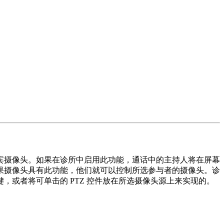
宾
摄
像
头
。
如
果
在
诊
所
中
启
用
此
功
能
，
通
话
中
的
主
持
人
将
在
屏
幕
果
摄
像
头
具
有
此
功
能
，
他
们
就
可
以
控
制
所
选
参
与
者
的
摄
像
头
。
诊
键
，
或
者
将
可
单
击
的
PTZ
控
件
放
在
所
选
摄
像
头
源
上
来
实
现
的
。