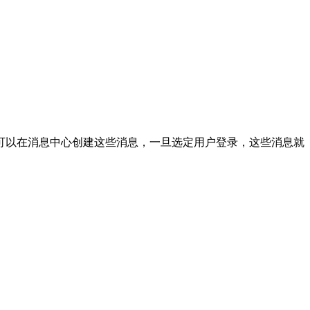
可
以
在
消
息
中
心
创
建
这
些
消
息
，
一
旦
选
定
用
户
登
录
，
这
些
消
息
就