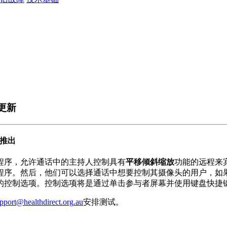
更新
推
出
程
序
，
允
许
通
话
中
的
主
持
人
控
制
具
有
平
移
倾
斜
缩
放
功
能
的
远
程
来
程
序
。
然
后
，
他
们
可
以
选
择
通
话
中
想
要
控
制
其
摄
像
头
的
用
户
，
如
的
控
制
选
项
。
控
制
选
项
将
是
通
过
单
击
参
与
者
屏
幕
并
使
用
键
盘
快
捷
pport
@
healthdirect
.
org
.
au
安
排
测
试
。