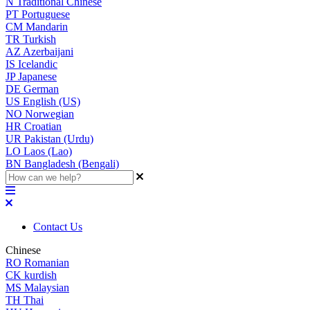
N
Traditional Chinese
PT
Portuguese
CM
Mandarin
TR
Turkish
AZ
Azerbaijani
IS
Icelandic
JP
Japanese
DE
German
US
English (US)
NO
Norwegian
HR
Croatian
UR
Pakistan (Urdu)
LO
Laos (Lao)
BN
Bangladesh (Bengali)
Contact Us
Chinese
RO
Romanian
CK
kurdish
MS
Malaysian
TH
Thai