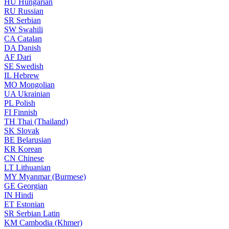
HU
Hungarian
RU
Russian
SR
Serbian
SW
Swahili
CA
Catalan
DA
Danish
AF
Dari
SE
Swedish
IL
Hebrew
MO
Mongolian
UA
Ukrainian
PL
Polish
FI
Finnish
TH
Thai (Thailand)
SK
Slovak
BE
Belarusian
KR
Korean
CN
Chinese
LT
Lithuanian
MY
Myanmar (Burmese)
GE
Georgian
IN
Hindi
ET
Estonian
SR
Serbian Latin
KM
Cambodia (Khmer)