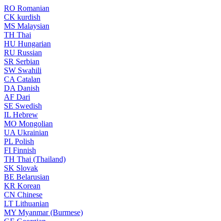
RO
Romanian
CK
kurdish
MS
Malaysian
TH
Thai
HU
Hungarian
RU
Russian
SR
Serbian
SW
Swahili
CA
Catalan
DA
Danish
AF
Dari
SE
Swedish
IL
Hebrew
MO
Mongolian
UA
Ukrainian
PL
Polish
FI
Finnish
TH
Thai (Thailand)
SK
Slovak
BE
Belarusian
KR
Korean
CN
Chinese
LT
Lithuanian
MY
Myanmar (Burmese)