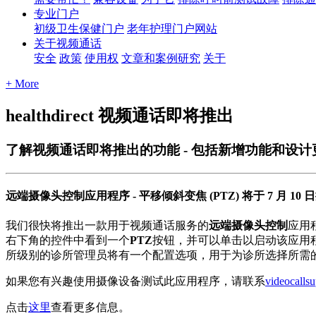
专业门户
初级卫生保健门户
老年护理门户网站
关于视频通话
安全
政策
使用权
文章和案例研究
关于
+ More
healthdirect 视频通话即将推出
了解视频通话即将推出的功能 - 包括新增功能和设计
远
端
摄
像
头
控
制
应
用
程
序
-
平
移
倾
斜
变
焦
(
PTZ
)
将
于
7
月
10
日
我
们
很
快
将
推
出
一
款
用
于
视
频
通
话
服
务
的
远
端
摄
像
头
控
制
应
用
右
下
角
的
控
件
中
看
到
一
个
PTZ
按
钮
，
并
可
以
单
击
以
启
动
该
应
用
所
级
别
的
诊
所
管
理
员
将
有
一
个
配
置
选
项
，
用
于
为
诊
所
选
择
所
需
如
果
您
有
兴
趣
使
用
摄
像
设
备
测
试
此
应
用
程
序
，
请
联
系
videocallsu
点
击
这
里
查
看
更
多
信
息
。