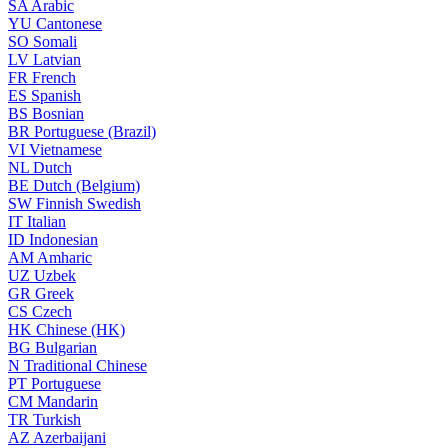
SA
Arabic
YU
Cantonese
SO
Somali
LV
Latvian
FR
French
ES
Spanish
BS
Bosnian
BR
Portuguese (Brazil)
VI
Vietnamese
NL
Dutch
BE
Dutch (Belgium)
SW
Finnish Swedish
IT
Italian
ID
Indonesian
AM
Amharic
UZ
Uzbek
GR
Greek
CS
Czech
HK
Chinese (HK)
BG
Bulgarian
N
Traditional Chinese
PT
Portuguese
CM
Mandarin
TR
Turkish
AZ
Azerbaijani