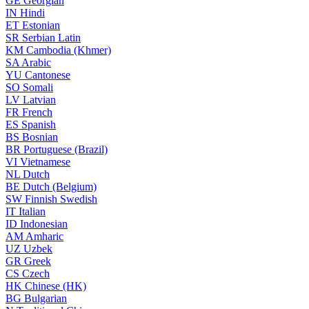
GE
Georgian
IN
Hindi
ET
Estonian
SR
Serbian Latin
KM
Cambodia (Khmer)
SA
Arabic
YU
Cantonese
SO
Somali
LV
Latvian
FR
French
ES
Spanish
BS
Bosnian
BR
Portuguese (Brazil)
VI
Vietnamese
NL
Dutch
BE
Dutch (Belgium)
SW
Finnish Swedish
IT
Italian
ID
Indonesian
AM
Amharic
UZ
Uzbek
GR
Greek
CS
Czech
HK
Chinese (HK)
BG
Bulgarian