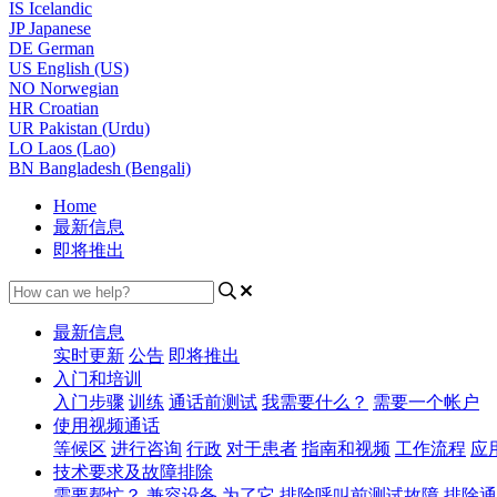
IS
Icelandic
JP
Japanese
DE
German
US
English (US)
NO
Norwegian
HR
Croatian
UR
Pakistan (Urdu)
LO
Laos (Lao)
BN
Bangladesh (Bengali)
Home
最新信息
即将推出
最新信息
实时更新
公告
即将推出
入门和培训
入门步骤
训练
通话前测试
我需要什么？
需要一个帐户
使用视频通话
等候区
进行咨询
行政
对于患者
指南和视频
工作流程
应
技术要求及故障排除
需要帮忙？
兼容设备
为了它
排除呼叫前测试故障
排除通