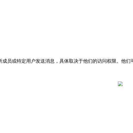
所
成
员
或
特
定
用
户
发
送
消
息
，
具
体
取
决
于
他
们
的
访
问
权
限
。
他
们