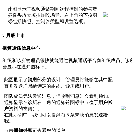
此
图
显
示
了
视
频
通
话
期
间
远
程
控
制
的
参
与
者
摄
像
头
放
大
模
拟
蛇
咬
场
景
。
右
上
角
的
下
拉
图
标
包
括
快
照
、
控
制
器
类
型
和
设
置
选
项
。
7
月
底
上
市
视
频
通
话
信
息
中
心
组
织
和
诊
所
管
理
员
很
快
就
能
通
过
视
频
通
话
平
台
向
组
织
成
员
、
诊
会
显
示
在
通
知
图
标
下
。
此
图
显
示
了
消
息
部
分
的
设
计
，
管
理
员
将
能
够
在
其
中
配
置
并
发
送
消
息
给
选
定
的
组
织
、
诊
所
或
用
户
。
团
队
成
员
无
法
发
送
消
息
，
但
收
到
消
息
时
会
看
到
通
知
。
通
知
显
示
在
诊
所
右
上
角
的
通
知
铃
图
标
中
（
位
于
用
户
帐
户
资
料
的
左
侧
）
。
在
此
示
例
中
，
我
们
可
以
看
到
有
5
条
未
读
消
息
发
送
给
我
。
点
击
通
知
铃
即
可
查
看
您
的
消
息
。