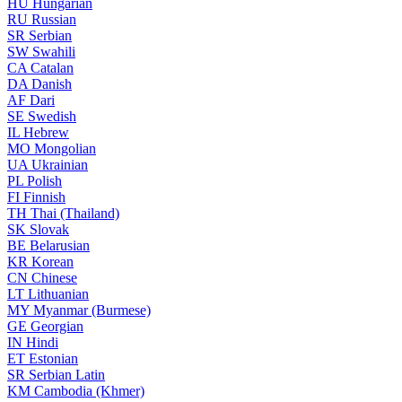
HU
Hungarian
RU
Russian
SR
Serbian
SW
Swahili
CA
Catalan
DA
Danish
AF
Dari
SE
Swedish
IL
Hebrew
MO
Mongolian
UA
Ukrainian
PL
Polish
FI
Finnish
TH
Thai (Thailand)
SK
Slovak
BE
Belarusian
KR
Korean
CN
Chinese
LT
Lithuanian
MY
Myanmar (Burmese)
GE
Georgian
IN
Hindi
ET
Estonian
SR
Serbian Latin
KM
Cambodia (Khmer)