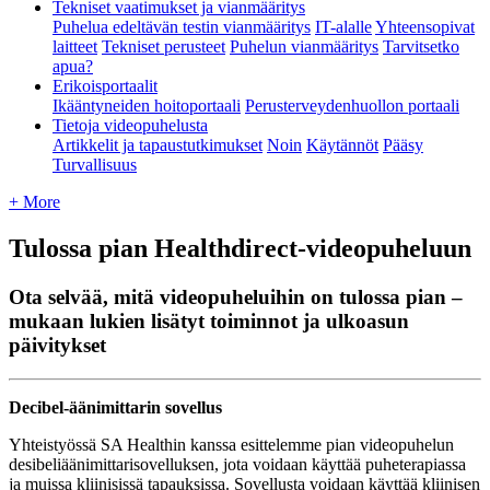
Tekniset vaatimukset ja vianmääritys
Puhelua edeltävän testin vianmääritys
IT-alalle
Yhteensopivat
laitteet
Tekniset perusteet
Puhelun vianmääritys
Tarvitsetko
apua?
Erikoisportaalit
Ikääntyneiden hoitoportaali
Perusterveydenhuollon portaali
Tietoja videopuhelusta
Artikkelit ja tapaustutkimukset
Noin
Käytännöt
Pääsy
Turvallisuus
+ More
Tulossa pian Healthdirect-videopuheluun
Ota selvää, mitä videopuheluihin on tulossa pian –
mukaan lukien lisätyt toiminnot ja ulkoasun
päivitykset
Decibel
-
ä
ä
nimittarin
sovellus
Yhteisty
ö
ss
ä
SA
Healthin
kanssa
esittelemme
pian
videopuhelun
desibeli
ä
ä
nimittarisovelluksen
,
jota
voidaan
k
ä
ytt
ä
ä
puheterapiassa
ja
muissa
kliinisiss
ä
tapauksissa
.
Sovellusta
voidaan
k
ä
ytt
ä
ä
kliinisen