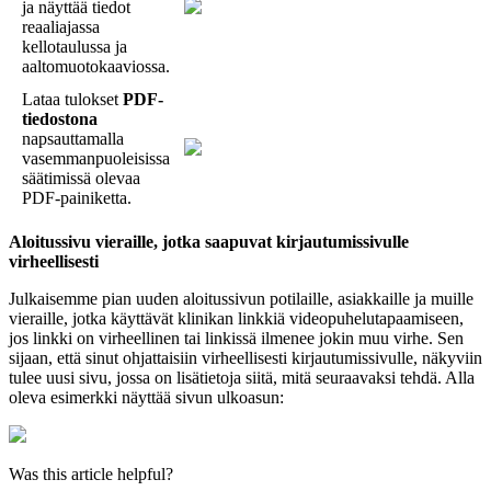
ja
n
ä
ytt
ä
ä
tiedot
reaaliajassa
kellotaulussa
ja
aaltomuotokaaviossa
.
Lataa
tulokset
PDF
-
tiedostona
napsauttamalla
vasemmanpuoleisissa
s
ä
ä
timiss
ä
olevaa
PDF
-
painiketta
.
Aloitussivu
vieraille
,
jotka
saapuvat
kirjautumissivulle
virheellisesti
Julkaisemme
pian
uuden
aloitussivun
potilaille
,
asiakkaille
ja
muille
vieraille
,
jotka
k
ä
ytt
ä
v
ä
t
klinikan
linkki
ä
videopuhelutapaamiseen
,
jos
linkki
on
virheellinen
tai
linkiss
ä
ilmenee
jokin
muu
virhe
.
Sen
sijaan
,
ett
ä
sinut
ohjattaisiin
virheellisesti
kirjautumissivulle
,
n
ä
kyviin
tulee
uusi
sivu
,
jossa
on
lis
ä
tietoja
siit
ä
,
mit
ä
seuraavaksi
tehd
ä
.
Alla
oleva
esimerkki
n
ä
ytt
ä
ä
sivun
ulkoasun
:
Was this article helpful?