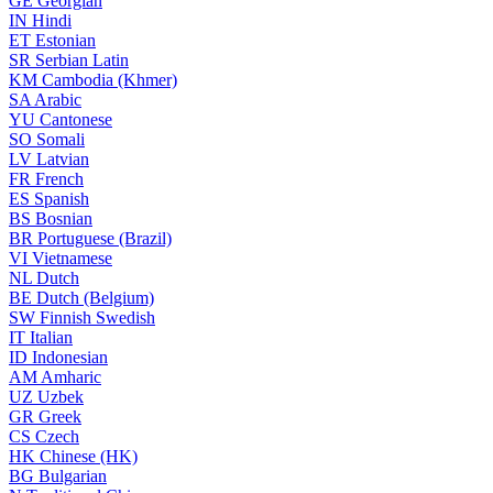
GE
Georgian
IN
Hindi
ET
Estonian
SR
Serbian Latin
KM
Cambodia (Khmer)
SA
Arabic
YU
Cantonese
SO
Somali
LV
Latvian
FR
French
ES
Spanish
BS
Bosnian
BR
Portuguese (Brazil)
VI
Vietnamese
NL
Dutch
BE
Dutch (Belgium)
SW
Finnish Swedish
IT
Italian
ID
Indonesian
AM
Amharic
UZ
Uzbek
GR
Greek
CS
Czech
HK
Chinese (HK)
BG
Bulgarian