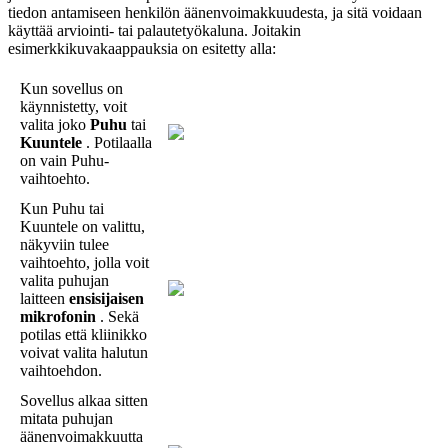
tiedon
antamiseen
henkil
ö
n
ä
ä
nenvoimakkuudesta
,
ja
sit
ä
voidaan
k
ä
ytt
ä
ä
arviointi
-
tai
palautety
ö
kaluna
.
Joitakin
esimerkkikuvakaappauksia
on
esitetty
alla
:
Kun
sovellus
on
k
ä
ynnistetty
,
voit
valita
joko
Puhu
tai
Kuuntele
.
Potilaalla
on
vain
Puhu
-
vaihtoehto
.
Kun
Puhu
tai
Kuuntele
on
valittu
,
n
ä
kyviin
tulee
vaihtoehto
,
jolla
voit
valita
puhujan
laitteen
ensisijaisen
mikrofonin
.
Sek
ä
potilas
ett
ä
kliinikko
voivat
valita
halutun
vaihtoehdon
.
Sovellus
alkaa
sitten
mitata
puhujan
ä
ä
nenvoimakkuutta