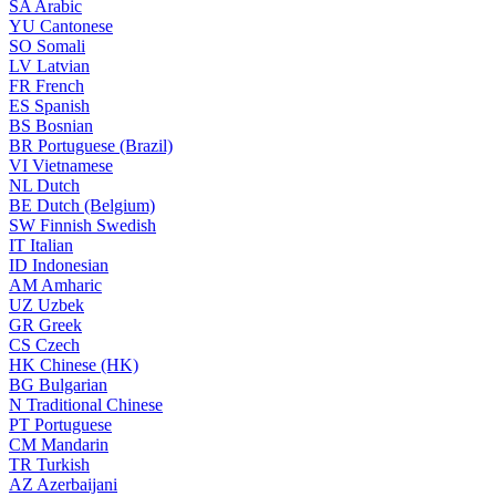
SA
Arabic
YU
Cantonese
SO
Somali
LV
Latvian
FR
French
ES
Spanish
BS
Bosnian
BR
Portuguese (Brazil)
VI
Vietnamese
NL
Dutch
BE
Dutch (Belgium)
SW
Finnish Swedish
IT
Italian
ID
Indonesian
AM
Amharic
UZ
Uzbek
GR
Greek
CS
Czech
HK
Chinese (HK)
BG
Bulgarian
N
Traditional Chinese
PT
Portuguese
CM
Mandarin
TR
Turkish
AZ
Azerbaijani