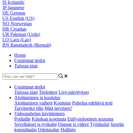
IS
Icelandic
JP
Japanese
DE
German
US
English (US)
NO
Norwegian
HR
Croatian
UR
Pakistan (Urdu)
LO
Laos (Lao)
BN
Bangladesh (Bengali)
Home
Uusimmat tiedot
Tulossa pian
Uusimmat tiedot
Tulossa pian
Tiedotteet
Live-päivitykset
Aloittaminen ja koulutus
Aloittamisen vaiheet
Koulutus
Puhelua edeltävä testi
Tarvitsetko tilin
Mitä tarvitsen?
Videopuhelun käyttäminen
Potilaille
Klinikan kojelauta
Etäfysiologinen seuranta
Sovellukset ja työkalut
Oppaat ja videot
Työnkulut
Suorita
konsultaatio
Odotusalue
Hallinto