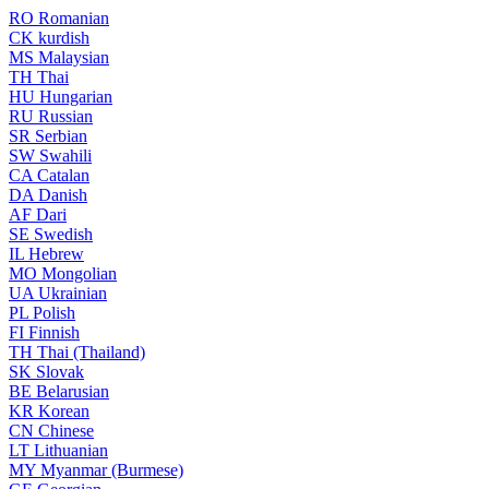
RO
Romanian
CK
kurdish
MS
Malaysian
TH
Thai
HU
Hungarian
RU
Russian
SR
Serbian
SW
Swahili
CA
Catalan
DA
Danish
AF
Dari
SE
Swedish
IL
Hebrew
MO
Mongolian
UA
Ukrainian
PL
Polish
FI
Finnish
TH
Thai (Thailand)
SK
Slovak
BE
Belarusian
KR
Korean
CN
Chinese
LT
Lithuanian
MY
Myanmar (Burmese)