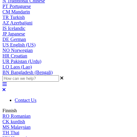
N
Traditional Chinese
PT
Portuguese
CM
Mandarin
TR
Turkish
AZ
Azerbaijani
IS
Icelandic
JP
Japanese
DE
German
US
English (US)
NO
Norwegian
HR
Croatian
UR
Pakistan (Urdu)
LO
Laos (Lao)
BN
Bangladesh (Bengali)
Contact Us
Finnish
RO
Romanian
CK
kurdish
MS
Malaysian
TH
Thai