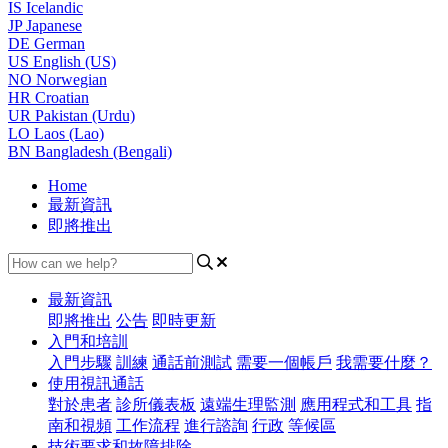
IS
Icelandic
JP
Japanese
DE
German
US
English (US)
NO
Norwegian
HR
Croatian
UR
Pakistan (Urdu)
LO
Laos (Lao)
BN
Bangladesh (Bengali)
Home
最新資訊
即將推出
最新資訊
即將推出
公告
即時更新
入門和培訓
入門步驟
訓練
通話前測試
需要一個帳戶
我需要什麼？
使用視訊通話
對於患者
診所儀表板
遠端生理監測
應用程式和工具
指
南和視頻
工作流程
進行諮詢
行政
等候區
技術要求和故障排除