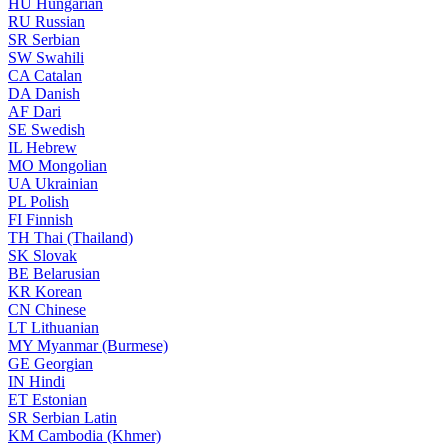
HU
Hungarian
RU
Russian
SR
Serbian
SW
Swahili
CA
Catalan
DA
Danish
AF
Dari
SE
Swedish
IL
Hebrew
MO
Mongolian
UA
Ukrainian
PL
Polish
FI
Finnish
TH
Thai (Thailand)
SK
Slovak
BE
Belarusian
KR
Korean
CN
Chinese
LT
Lithuanian
MY
Myanmar (Burmese)
GE
Georgian
IN
Hindi
ET
Estonian
SR
Serbian Latin
KM
Cambodia (Khmer)