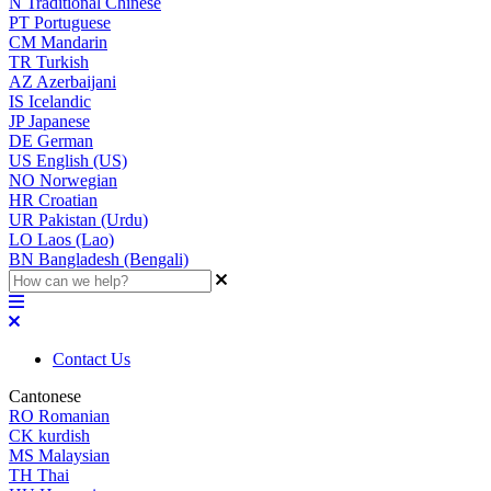
N
Traditional Chinese
PT
Portuguese
CM
Mandarin
TR
Turkish
AZ
Azerbaijani
IS
Icelandic
JP
Japanese
DE
German
US
English (US)
NO
Norwegian
HR
Croatian
UR
Pakistan (Urdu)
LO
Laos (Lao)
BN
Bangladesh (Bengali)
Contact Us
Cantonese
RO
Romanian
CK
kurdish
MS
Malaysian
TH
Thai