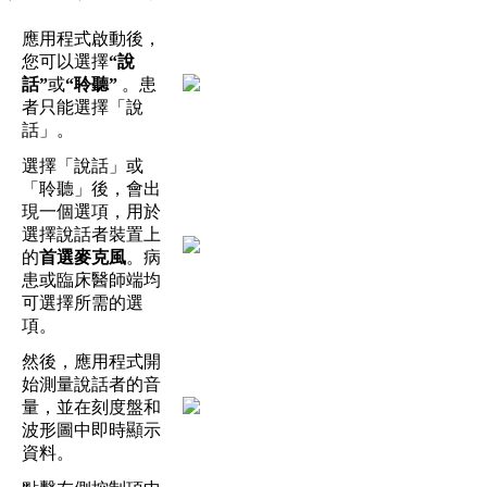
應
用
程
式
啟
動
後
，
您
可
以
選
擇
“
說
話
”
或
“
聆
聽
”
。
患
者
只
能
選
擇
「
說
話
」
。
選
擇
「
說
話
」
或
「
聆
聽
」
後
，
會
出
現
一
個
選
項
，
用
於
選
擇
說
話
者
裝
置
上
的
首
選
麥
克
風
。
病
患
或
臨
床
醫
師
端
均
可
選
擇
所
需
的
選
項
。
然
後
，
應
用
程
式
開
始
測
量
說
話
者
的
音
量
，
並
在
刻
度
盤
和
波
形
圖
中
即
時
顯
示
資
料
。