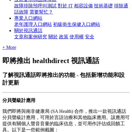
故障排除預呼叫測試
對於 IT
相容設備
技術基礎
排除通
話故障
需要幫忙？
專業入口網站
老年護理入口網站
初級衛生保健入口網站
關於視訊通話
文章和案例研究
關於
政策
使用權
安全
+ More
即將推出 healthdirect 視訊通話
了解視訊通話即將推出的功能 - 包括新增功能和設
計更新
分
貝
聲
級
計
應
用
我
們
即
將
與
南
非
健
康
局
(
SA
Health
)
合
作
，
推
出
一
款
視
訊
通
話
分
貝
聲
級
計
應
用
，
可
用
於
言
語
治
療
和
其
他
臨
床
應
用
。
該
應
用
可
提
供
有
關
個
人
聲
音
音
量
的
臨
床
信
息
，
並
可
用
作
評
估
或
回
饋
工
具
。
以
下
是
一
些
範
例
截
圖
：