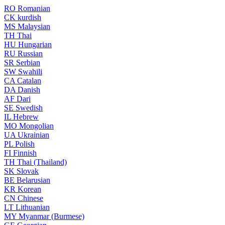
RO
Romanian
CK
kurdish
MS
Malaysian
TH
Thai
HU
Hungarian
RU
Russian
SR
Serbian
SW
Swahili
CA
Catalan
DA
Danish
AF
Dari
SE
Swedish
IL
Hebrew
MO
Mongolian
UA
Ukrainian
PL
Polish
FI
Finnish
TH
Thai (Thailand)
SK
Slovak
BE
Belarusian
KR
Korean
CN
Chinese
LT
Lithuanian
MY
Myanmar (Burmese)