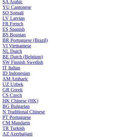
SA
Arabic
YU
Cantonese
SO
Somali
LV
Latvian
FR
French
ES
Spanish
BS
Bosnian
BR
Portuguese (Brazil)
VI
Vietnamese
NL
Dutch
BE
Dutch (Belgium)
SW
Finnish Swedish
IT
Italian
ID
Indonesian
AM
Amharic
UZ
Uzbek
GR
Greek
CS
Czech
HK
Chinese (HK)
BG
Bulgarian
N
Traditional Chinese
PT
Portuguese
CM
Mandarin
TR
Turkish
AZ
Azerbaijani