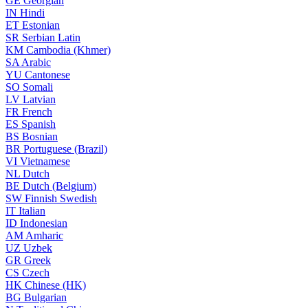
GE
Georgian
IN
Hindi
ET
Estonian
SR
Serbian Latin
KM
Cambodia (Khmer)
SA
Arabic
YU
Cantonese
SO
Somali
LV
Latvian
FR
French
ES
Spanish
BS
Bosnian
BR
Portuguese (Brazil)
VI
Vietnamese
NL
Dutch
BE
Dutch (Belgium)
SW
Finnish Swedish
IT
Italian
ID
Indonesian
AM
Amharic
UZ
Uzbek
GR
Greek
CS
Czech
HK
Chinese (HK)
BG
Bulgarian