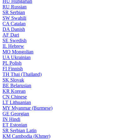
HU
Hungarian
RU
Russian
SR
Serbian
SW
Swahili
CA
Catalan
DA
Danish
AF
Dari
SE
Swedish
IL
Hebrew
MO
Mongolian
UA
Ukrainian
PL
Polish
FI
Finnish
TH
Thai (Thailand)
SK
Slovak
BE
Belarusian
KR
Korean
CN
Chinese
LT
Lithuanian
MY
Myanmar (Burmese)
GE
Georgian
IN
Hindi
ET
Estonian
SR
Serbian Latin
KM
Cambodia (Khmer)