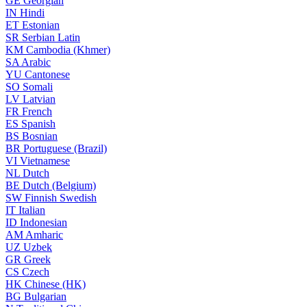
GE
Georgian
IN
Hindi
ET
Estonian
SR
Serbian Latin
KM
Cambodia (Khmer)
SA
Arabic
YU
Cantonese
SO
Somali
LV
Latvian
FR
French
ES
Spanish
BS
Bosnian
BR
Portuguese (Brazil)
VI
Vietnamese
NL
Dutch
BE
Dutch (Belgium)
SW
Finnish Swedish
IT
Italian
ID
Indonesian
AM
Amharic
UZ
Uzbek
GR
Greek
CS
Czech
HK
Chinese (HK)
BG
Bulgarian