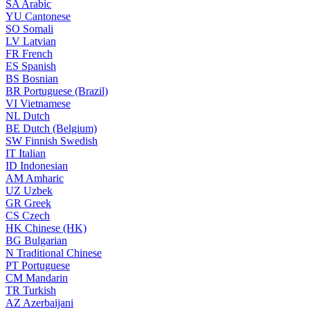
SA
Arabic
YU
Cantonese
SO
Somali
LV
Latvian
FR
French
ES
Spanish
BS
Bosnian
BR
Portuguese (Brazil)
VI
Vietnamese
NL
Dutch
BE
Dutch (Belgium)
SW
Finnish Swedish
IT
Italian
ID
Indonesian
AM
Amharic
UZ
Uzbek
GR
Greek
CS
Czech
HK
Chinese (HK)
BG
Bulgarian
N
Traditional Chinese
PT
Portuguese
CM
Mandarin
TR
Turkish
AZ
Azerbaijani