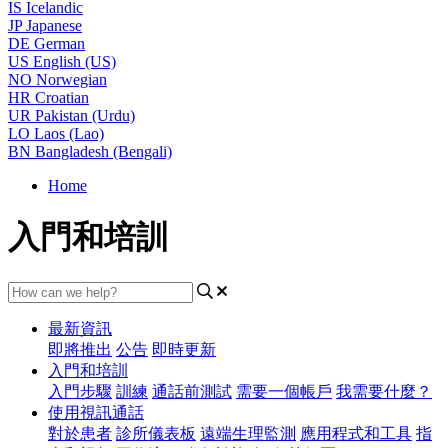
IS
Icelandic
JP
Japanese
DE
German
US
English (US)
NO
Norwegian
HR
Croatian
UR
Pakistan (Urdu)
LO
Laos (Lao)
BN
Bangladesh (Bengali)
Home
入門和培訓
最新資訊
即將推出
公告
即時更新
入門和培訓
入門步驟
訓練
通話前測試
需要一個帳戶
我需要什麼？
使用視訊通話
對於患者
診所儀表板
遠端生理監測
應用程式和工具
指