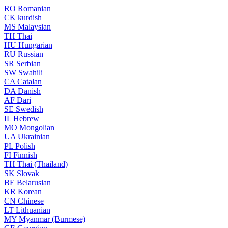
RO
Romanian
CK
kurdish
MS
Malaysian
TH
Thai
HU
Hungarian
RU
Russian
SR
Serbian
SW
Swahili
CA
Catalan
DA
Danish
AF
Dari
SE
Swedish
IL
Hebrew
MO
Mongolian
UA
Ukrainian
PL
Polish
FI
Finnish
TH
Thai (Thailand)
SK
Slovak
BE
Belarusian
KR
Korean
CN
Chinese
LT
Lithuanian
MY
Myanmar (Burmese)