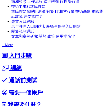
南和視頻
工作流程
進行諮詢
行政
等候區
技術要求和故障排除
故障排除預呼叫測試
對於 IT
相容設備
技術基礎
排除通
話故障
需要幫忙？
專業入口網站
老年護理入口網站
初級衛生保健入口網站
關於視訊通話
文章和案例研究
關於
政策
使用權
安全
+ More
入門步驟
訓練
通話前測試
需要一個帳戶
我需要什麼？