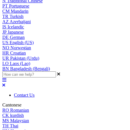
N
Traditional Chinese
PT
Portuguese
CM
Mandarin
TR
Turkish
AZ
Azerbaijani
IS
Icelandic
JP
Japanese
DE
German
US
English (US)
NO
Norwegian
HR
Croatian
UR
Pakistan (Urdu)
LO
Laos (Lao)
BN
Bangladesh (Bengali)
Contact Us
Cantonese
RO
Romanian
CK
kurdish
MS
Malaysian
TH
Thai