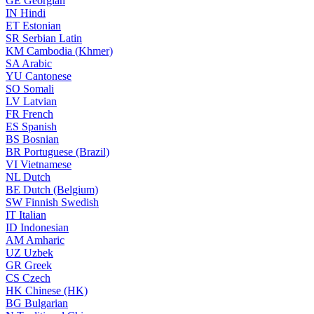
GE
Georgian
IN
Hindi
ET
Estonian
SR
Serbian Latin
KM
Cambodia (Khmer)
SA
Arabic
YU
Cantonese
SO
Somali
LV
Latvian
FR
French
ES
Spanish
BS
Bosnian
BR
Portuguese (Brazil)
VI
Vietnamese
NL
Dutch
BE
Dutch (Belgium)
SW
Finnish Swedish
IT
Italian
ID
Indonesian
AM
Amharic
UZ
Uzbek
GR
Greek
CS
Czech
HK
Chinese (HK)
BG
Bulgarian