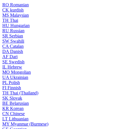
RO
Romanian
CK
kurdish
MS
Malaysian
TH
Thai
HU
Hungarian
RU
Russian
SR
Serbian
SW
Swahili
CA
Catalan
DA
Danish
AF
Dari
SE
Swedish
IL
Hebrew
MO
Mongolian
UA
Ukrainian
PL
Polish
FI
Finnish
TH
Thai (Thailand)
SK
Slovak
BE
Belarusian
KR
Korean
CN
Chinese
LT
Lithuanian
MY
Myanmar (Burmese)