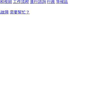
和視頻
工作流程
進行諮詢
行政
等候區
話故障
需要幫忙？