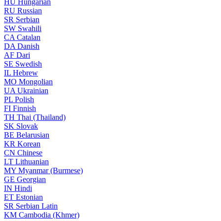
HU
Hungarian
RU
Russian
SR
Serbian
SW
Swahili
CA
Catalan
DA
Danish
AF
Dari
SE
Swedish
IL
Hebrew
MO
Mongolian
UA
Ukrainian
PL
Polish
FI
Finnish
TH
Thai (Thailand)
SK
Slovak
BE
Belarusian
KR
Korean
CN
Chinese
LT
Lithuanian
MY
Myanmar (Burmese)
GE
Georgian
IN
Hindi
ET
Estonian
SR
Serbian Latin
KM
Cambodia (Khmer)