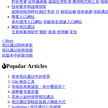
對於患者
診所儀表板
遠端生理監測
應用程式和工具
指南
技術要求和故障排除
故障排除預呼叫測試
對於 IT
相容設備
技術基礎
排除通
專業入口網站
老年護理入口網站
初級衛生保健入口網站
關於視訊通話
文章和案例研究
關於
政策
使用權
安全
+ More
視訊通話即時更新
視訊通話狀態頁面
此版本中的新功能
Popular Articles
更改視訊通話中的背景
Qlik 報告工具
等候區和會議室：有什麼區別？
調整麥克風音量
其他人如何使用視訊通話
視訊通話管轄區負責人聯絡方式
healthdirect 視訊通話公告鏈接