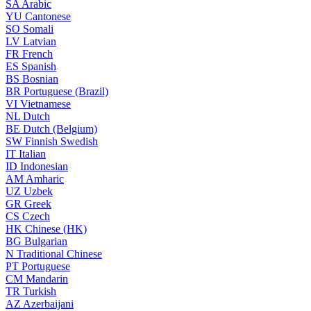
SA
Arabic
YU
Cantonese
SO
Somali
LV
Latvian
FR
French
ES
Spanish
BS
Bosnian
BR
Portuguese (Brazil)
VI
Vietnamese
NL
Dutch
BE
Dutch (Belgium)
SW
Finnish Swedish
IT
Italian
ID
Indonesian
AM
Amharic
UZ
Uzbek
GR
Greek
CS
Czech
HK
Chinese (HK)
BG
Bulgarian
N
Traditional Chinese
PT
Portuguese
CM
Mandarin
TR
Turkish
AZ
Azerbaijani