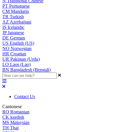
N
Traditional Chinese
PT
Portuguese
CM
Mandarin
TR
Turkish
AZ
Azerbaijani
IS
Icelandic
JP
Japanese
DE
German
US
English (US)
NO
Norwegian
HR
Croatian
UR
Pakistan (Urdu)
LO
Laos (Lao)
BN
Bangladesh (Bengali)
Contact Us
Cantonese
RO
Romanian
CK
kurdish
MS
Malaysian
TH
Thai