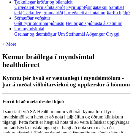
Tæknilegar kröfur og bilanaleit
Úrræðaleit fyrir símtalspróf
Fyrir upplýsingatækni
Samhæf
tæki
Tæknileg grunnatriði
Úrræðaleit á símtalinu
Þarftu hjálp?
Sérhæfðar vefgáttir
Gátt fyrir öldrunarþjónustu
Heilbrigðisþjónusta á staðnum
Um myndsímtal
Greinar og dæmisögur
Um
Stefnumál
Aðgangur
Öryggi
+ More
Kemur bráðlega í myndsímtal
healthdirect
Kynntu þér hvað er væntanlegt í myndsímtölum -
þar á meðal viðbótarvirkni og uppfærslur á hönnun
Forrit
til
a
ð
m
æ
la
desibel
hlj
ó
ð
Í
samstarfi
vi
ð
SA
Health
munum
vi
ð
br
á
tt
kynna
forrit
fyrir
mynds
í
mt
ö
l
sem
h
æ
gt
er
a
ð
nota
í
tal
þ
j
á
lfun
og
ö
ð
rum
kl
í
n
í
skum
tilgangi
.
Þ
etta
forrit
er
h
æ
gt
a
ð
nota
til
a
ð
veita
kl
í
n
í
skar
uppl
ý
singar
um
raddstyrk
einstaklings
og
er
h
æ
gt
a
ð
nota
sem
mats
-
e
ð
a
endurgjafart
æ
ki
.
Nokkur
d
æ
mi
um
skj
á
myndir
eru
s
ý
ndar
h
é
r
a
ð