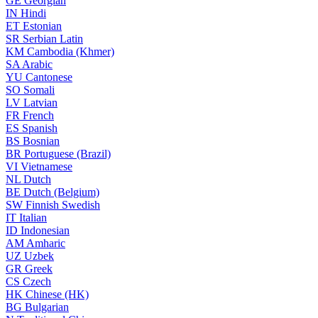
GE
Georgian
IN
Hindi
ET
Estonian
SR
Serbian Latin
KM
Cambodia (Khmer)
SA
Arabic
YU
Cantonese
SO
Somali
LV
Latvian
FR
French
ES
Spanish
BS
Bosnian
BR
Portuguese (Brazil)
VI
Vietnamese
NL
Dutch
BE
Dutch (Belgium)
SW
Finnish Swedish
IT
Italian
ID
Indonesian
AM
Amharic
UZ
Uzbek
GR
Greek
CS
Czech
HK
Chinese (HK)
BG
Bulgarian