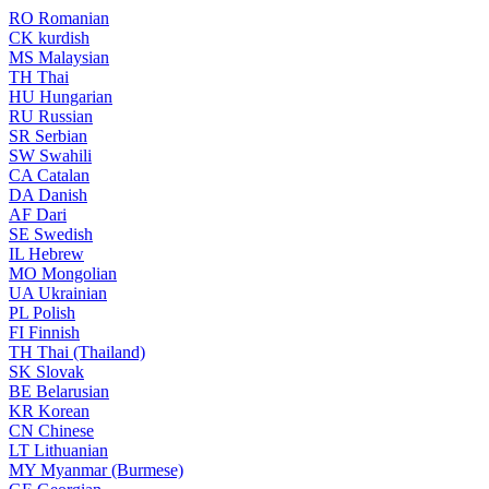
RO
Romanian
CK
kurdish
MS
Malaysian
TH
Thai
HU
Hungarian
RU
Russian
SR
Serbian
SW
Swahili
CA
Catalan
DA
Danish
AF
Dari
SE
Swedish
IL
Hebrew
MO
Mongolian
UA
Ukrainian
PL
Polish
FI
Finnish
TH
Thai (Thailand)
SK
Slovak
BE
Belarusian
KR
Korean
CN
Chinese
LT
Lithuanian
MY
Myanmar (Burmese)