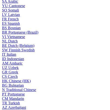
SA
Arabic
YU
Cantonese
SO
Somali
LV
Latvian
FR
French
ES
Spanish
BS
Bosnian
BR
Portuguese (Brazil)
VI
Vietnamese
NL
Dutch
BE
Dutch (Belgium)
SW
Finnish Swedish
IT
Italian
ID
Indonesian
AM
Amharic
UZ
Uzbek
GR
Greek
CS
Czech
HK
Chinese (HK)
BG
Bulgarian
N
Traditional Chinese
PT
Portuguese
CM
Mandarin
TR
Turkish
AZ
Azerbaijani