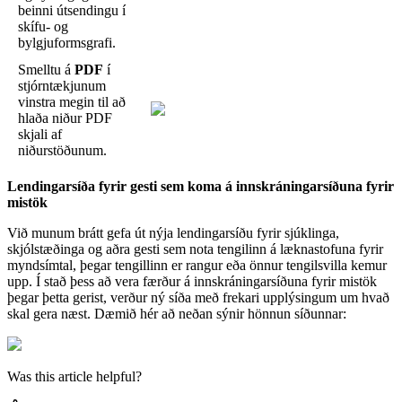
beinni
ú
tsendingu
í
sk
í
fu
-
og
bylgjuformsgrafi
.
Smelltu
á
PDF
í
stj
ó
rnt
æ
kjunum
vinstra
megin
til
a
ð
hla
ð
a
ni
ð
ur
PDF
skjali
af
ni
ð
urst
ö
ð
unum
.
Lendingars
í
ð
a
fyrir
gesti
sem
koma
á
innskr
á
ningars
í
ð
una
fyrir
mist
ö
k
Vi
ð
munum
br
á
tt
gefa
ú
t
n
ý
ja
lendingars
í
ð
u
fyrir
sj
ú
klinga
,
skj
ó
lst
æ
ð
inga
og
a
ð
ra
gesti
sem
nota
tengilinn
á
l
æ
knastofuna
fyrir
mynds
í
mtal
,
þ
egar
tengillinn
er
rangur
e
ð
a
ö
nnur
tengilsvilla
kemur
upp
.
Í
sta
ð
þ
ess
a
ð
vera
f
æ
r
ð
ur
á
innskr
á
ningars
í
ð
una
fyrir
mist
ö
k
þ
egar
þ
etta
gerist
,
ver
ð
ur
n
ý
s
í
ð
a
me
ð
frekari
uppl
ý
singum
um
hva
ð
skal
gera
n
æ
st
.
D
æ
mi
ð
h
é
r
a
ð
ne
ð
an
s
ý
nir
h
ö
nnun
s
í
ð
unnar
:
Was this article helpful?