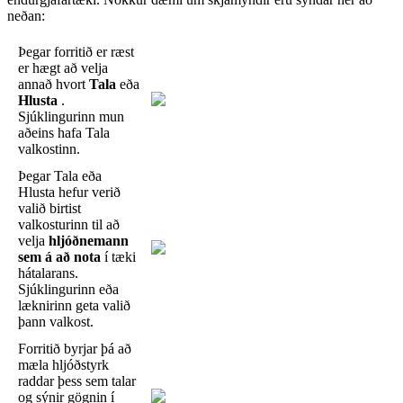
ne
ð
an
:
Þ
egar
forriti
ð
er
r
æ
st
er
h
æ
gt
a
ð
velja
anna
ð
hvort
Tala
e
ð
a
Hlusta
.
Sj
ú
klingurinn
mun
a
ð
eins
hafa
Tala
valkostinn
.
Þ
egar
Tala
e
ð
a
Hlusta
hefur
veri
ð
vali
ð
birtist
valkosturinn
til
a
ð
velja
hlj
ó
ð
nemann
sem
á
a
ð
nota
í
t
æ
ki
h
á
talarans
.
Sj
ú
klingurinn
e
ð
a
l
æ
knirinn
geta
vali
ð
þ
ann
valkost
.
Forriti
ð
byrjar
þ
á
a
ð
m
æ
la
hlj
ó
ð
styrk
raddar
þ
ess
sem
talar
og
s
ý
nir
g
ö
gnin
í