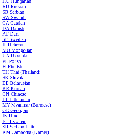
HU
Hungarian
RU
Russian
SR
Serbian
SW
Swahili
CA
Catalan
DA
Danish
AF
Dari
SE
Swedish
IL
Hebrew
MO
Mongolian
UA
Ukrainian
PL
Polish
FI
Finnish
TH
Thai (Thailand)
SK
Slovak
BE
Belarusian
KR
Korean
CN
Chinese
LT
Lithuanian
MY
Myanmar (Burmese)
GE
Georgian
IN
Hindi
ET
Estonian
SR
Serbian Latin
KM
Cambodia (Khmer)