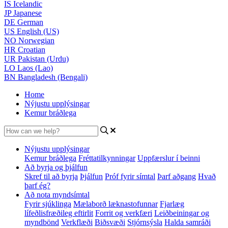
IS
Icelandic
JP
Japanese
DE
German
US
English (US)
NO
Norwegian
HR
Croatian
UR
Pakistan (Urdu)
LO
Laos (Lao)
BN
Bangladesh (Bengali)
Home
Nýjustu upplýsingar
Kemur bráðlega
Nýjustu upplýsingar
Kemur bráðlega
Fréttatilkynningar
Uppfærslur í beinni
Að byrja og þjálfun
Skref til að byrja
Þjálfun
Próf fyrir símtal
Þarf aðgang
Hvað
þarf ég?
Að nota myndsímtal
Fyrir sjúklinga
Mælaborð læknastofunnar
Fjarlæg
lífeðlisfræðileg eftirlit
Forrit og verkfæri
Leiðbeiningar og
myndbönd
Verkflæði
Biðsvæði
Stjórnsýsla
Halda samráði