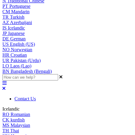
N
Traditional Chinese
PT
Portuguese
CM
Mandarin
TR
Turkish
AZ
Azerbaijani
IS
Icelandic
JP
Japanese
DE
German
US
English (US)
NO
Norwegian
HR
Croatian
UR
Pakistan (Urdu)
LO
Laos (Lao)
BN
Bangladesh (Bengali)
Contact Us
Icelandic
RO
Romanian
CK
kurdish
MS
Malaysian
TH
Thai