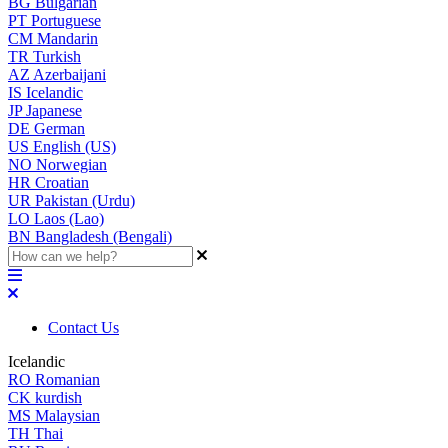
BG
Bulgarian
PT
Portuguese
CM
Mandarin
TR
Turkish
AZ
Azerbaijani
IS
Icelandic
JP
Japanese
DE
German
US
English (US)
NO
Norwegian
HR
Croatian
UR
Pakistan (Urdu)
LO
Laos (Lao)
BN
Bangladesh (Bengali)
Contact Us
Icelandic
RO
Romanian
CK
kurdish
MS
Malaysian
TH
Thai