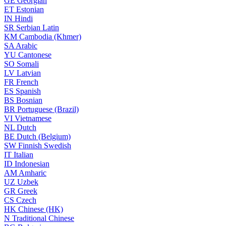
GE
Georgian
ET
Estonian
IN
Hindi
SR
Serbian Latin
KM
Cambodia (Khmer)
SA
Arabic
YU
Cantonese
SO
Somali
LV
Latvian
FR
French
ES
Spanish
BS
Bosnian
BR
Portuguese (Brazil)
VI
Vietnamese
NL
Dutch
BE
Dutch (Belgium)
SW
Finnish Swedish
IT
Italian
ID
Indonesian
AM
Amharic
UZ
Uzbek
GR
Greek
CS
Czech
HK
Chinese (HK)
N
Traditional Chinese