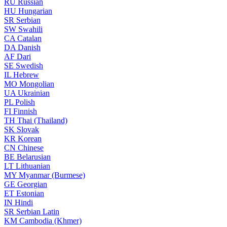
RU
Russian
HU
Hungarian
SR
Serbian
SW
Swahili
CA
Catalan
DA
Danish
AF
Dari
SE
Swedish
IL
Hebrew
MO
Mongolian
UA
Ukrainian
PL
Polish
FI
Finnish
TH
Thai (Thailand)
SK
Slovak
KR
Korean
CN
Chinese
BE
Belarusian
LT
Lithuanian
MY
Myanmar (Burmese)
GE
Georgian
ET
Estonian
IN
Hindi
SR
Serbian Latin
KM
Cambodia (Khmer)