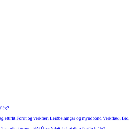
f ég?
g eftirlit
Forrit og verkfæri
Leiðbeiningar og myndbönd
Verkflæði
Bið
i
Tæknileg grunnatriði
Úrræðaleit á símtalinu
Þarftu hjálp?