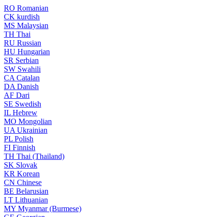
RO
Romanian
CK
kurdish
MS
Malaysian
TH
Thai
RU
Russian
HU
Hungarian
SR
Serbian
SW
Swahili
CA
Catalan
DA
Danish
AF
Dari
SE
Swedish
IL
Hebrew
MO
Mongolian
UA
Ukrainian
PL
Polish
FI
Finnish
TH
Thai (Thailand)
SK
Slovak
KR
Korean
CN
Chinese
BE
Belarusian
LT
Lithuanian
MY
Myanmar (Burmese)