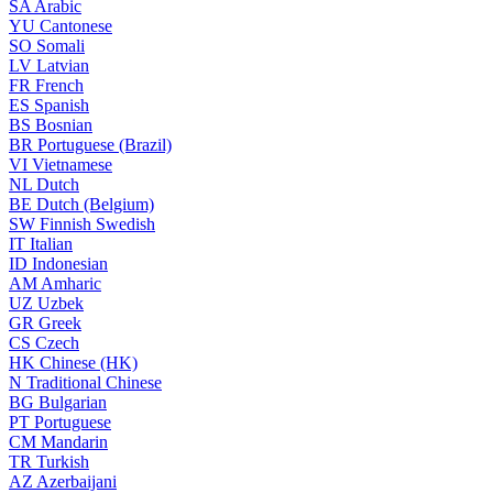
SA
Arabic
YU
Cantonese
SO
Somali
LV
Latvian
FR
French
ES
Spanish
BS
Bosnian
BR
Portuguese (Brazil)
VI
Vietnamese
NL
Dutch
BE
Dutch (Belgium)
SW
Finnish Swedish
IT
Italian
ID
Indonesian
AM
Amharic
UZ
Uzbek
GR
Greek
CS
Czech
HK
Chinese (HK)
N
Traditional Chinese
BG
Bulgarian
PT
Portuguese
CM
Mandarin
TR
Turkish
AZ
Azerbaijani