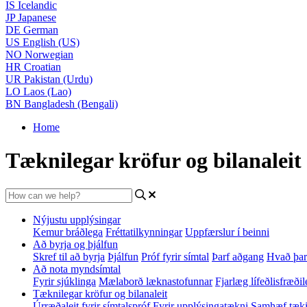
IS
Icelandic
JP
Japanese
DE
German
US
English (US)
NO
Norwegian
HR
Croatian
UR
Pakistan (Urdu)
LO
Laos (Lao)
BN
Bangladesh (Bengali)
Home
Tæknilegar kröfur og bilanaleit
Nýjustu upplýsingar
Kemur bráðlega
Fréttatilkynningar
Uppfærslur í beinni
Að byrja og þjálfun
Skref til að byrja
Þjálfun
Próf fyrir símtal
Þarf aðgang
Hvað þar
Að nota myndsímtal
Fyrir sjúklinga
Mælaborð læknastofunnar
Fjarlæg lífeðlisfræðile
Tæknilegar kröfur og bilanaleit
Úrræðaleit fyrir símtalspróf
Fyrir upplýsingatækni
Samhæf tæk