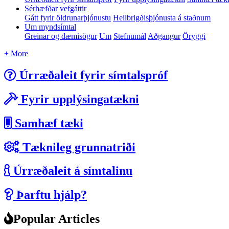
Sérhæfðar vefgáttir
Gátt fyrir öldrunarþjónustu
Heilbrigðisþjónusta á staðnum
Um myndsímtal
Greinar og dæmisögur
Um
Stefnumál
Aðgangur
Öryggi
+ More
Úrræðaleit fyrir símtalspróf
Fyrir upplýsingatækni
Samhæf tæki
Tæknileg grunnatriði
Úrræðaleit á símtalinu
Þarftu hjálp?
Popular Articles