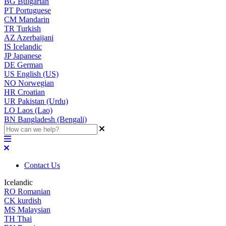
BG
Bulgarian
PT
Portuguese
CM
Mandarin
TR
Turkish
AZ
Azerbaijani
IS
Icelandic
JP
Japanese
DE
German
US
English (US)
NO
Norwegian
HR
Croatian
UR
Pakistan (Urdu)
LO
Laos (Lao)
BN
Bangladesh (Bengali)
Contact Us
Icelandic
RO
Romanian
CK
kurdish
MS
Malaysian
TH
Thai