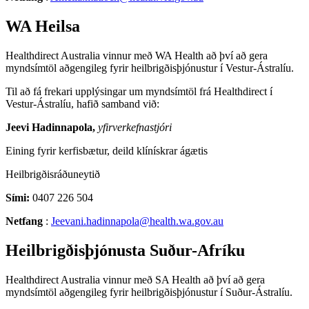
WA
Heilsa
Healthdirect
Australia
vinnur
me
ð
WA
Health
a
ð
þ
v
í
a
ð
gera
mynds
í
mt
ö
l
a
ð
gengileg
fyrir
heilbrig
ð
is
þ
j
ó
nustur
í
Vestur
-
Á
stral
í
u
.
Til
a
ð
f
á
frekari
uppl
ý
singar
um
mynds
í
mt
ö
l
fr
á
Healthdirect
í
Vestur
-
Á
stral
í
u
,
hafi
ð
samband
vi
ð
:
Jeevi
Hadinnapola
,
yfirverkefnastj
ó
ri
Eining
fyrir
kerfisb
æ
tur
,
deild
kl
í
n
í
skrar
á
g
æ
tis
Heilbrig
ð
isr
á
ð
uneyti
ð
S
í
mi
:
0407
226
504
Netfang
:
Jeevani
.
hadinnapola
@
health
.
wa
.
gov
.
au
Heilbrig
ð
is
þ
j
ó
nusta
Su
ð
ur
-
Afr
í
ku
Healthdirect
Australia
vinnur
me
ð
SA
Health
a
ð
þ
v
í
a
ð
gera
mynds
í
mt
ö
l
a
ð
gengileg
fyrir
heilbrig
ð
is
þ
j
ó
nustur
í
Su
ð
ur
-
Á
stral
í
u
.