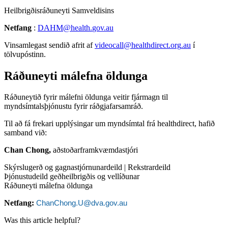
Heilbrig
ð
isr
á
ð
uneyti
Samveldisins
Netfang
:
DAHM
@
health
.
gov
.
au
Vinsamlegast
sendi
ð
afrit
af
videocall
@
healthdirect
.
org
.
au
í
t
ö
lvup
ó
stinn
.
R
á
ð
uneyti
m
á
lefna
ö
ldunga
R
á
ð
uneyti
ð
fyrir
m
á
lefni
ö
ldunga
veitir
fj
á
rmagn
til
mynds
í
mtals
þ
j
ó
nustu
fyrir
r
á
ð
gjafarsamr
á
ð
.
Til
a
ð
f
á
frekari
uppl
ý
singar
um
mynds
í
mtal
fr
á
healthdirect
,
hafi
ð
samband
vi
ð
:
Chan
Chong
,
a
ð
sto
ð
arframkv
æ
mdastj
ó
ri
Sk
ý
rsluger
ð
og
gagnastj
ó
rnunardeild
|
Rekstrardeild
Þ
j
ó
nustudeild
ge
ð
heilbrig
ð
is
og
vell
í
ð
unar
R
á
ð
uneyti
m
á
lefna
ö
ldunga
Netfang
:
ChanChong
.
U
@
dva
.
gov
.
au
Was this article helpful?