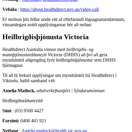
Vefs
í
ð
a
:
https
:
/
/
about
.
healthdirect
.
gov
.
au
/
video
-
call
Ef
stofnun
þ
í
n
fellur
undir
eitt
af
eftirfarandi
l
ö
gsagnarumd
æ
mum
,
vinsamlegast
noti
ð
uppl
ý
singarnar
h
é
r
a
ð
ne
ð
an
:
Heilbrig
ð
is
þ
j
ó
nusta
Victoria
Healthdirect
Australia
vinnur
me
ð
heilbrig
ð
is
-
og
mann
þ
j
ó
nustur
á
ð
uneyti
Victoria
(
DHHS
)
a
ð
þ
v
í
a
ð
gera
mynds
í
mt
ö
l
a
ð
gengileg
fyrir
heilbrig
ð
is
þ
j
ó
nustur
sem
DHHS
fj
á
rmagnar
.
Til
a
ð
f
á
frekari
uppl
ý
singar
um
mynds
í
mt
ö
l
fr
á
Healthdirect
í
Viktor
í
u
,
hafi
ð
samband
vi
ð
:
Amelia
Matlock
,
a
ð
alverkefnastj
ó
ri
|
S
ý
ndarum
ö
nnun
Heilbrig
ð
isr
á
ð
uneyti
ð
S
í
mi
:
(
03
)
9500
4427
Fars
í
mi
:
0408
465
921
Netfang
:
Amelia
.
matlock
@
health
.
vic
.
gov
.
au