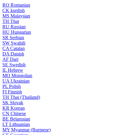
RO
Romanian
CK
kurdish
MS
Malaysian
TH
Thai
RU
Russian
HU
Hungarian
SR
Serbian
SW
Swahili
CA
Catalan
DA
Danish
AF
Dari
SE
Swedish
IL
Hebrew
MO
Mongolian
UA
Ukrainian
PL
Polish
FI
Finnish
TH
Thai (Thailand)
SK
Slovak
KR
Korean
CN
Chinese
BE
Belarusian
LT
Lithuanian
MY
Myanmar (Burmese)