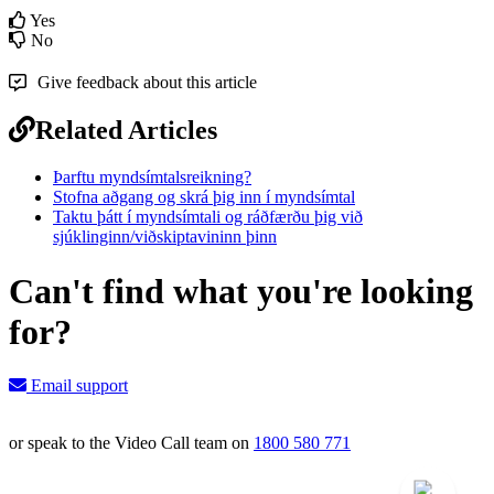
Yes
No
Give feedback about this article
Related Articles
Þarftu myndsímtalsreikning?
Stofna aðgang og skrá þig inn í myndsímtal
Taktu þátt í myndsímtali og ráðfærðu þig við
sjúklinginn/viðskiptavininn þinn
Can't find what you're looking
for?
Email support
or speak to the Video Call team on
1800 580 771