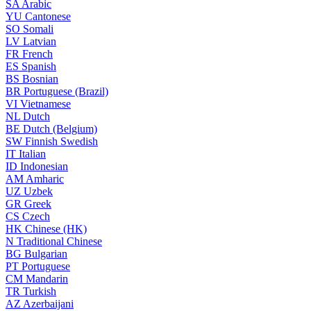
SA
Arabic
YU
Cantonese
SO
Somali
LV
Latvian
FR
French
ES
Spanish
BS
Bosnian
BR
Portuguese (Brazil)
VI
Vietnamese
NL
Dutch
BE
Dutch (Belgium)
SW
Finnish Swedish
IT
Italian
ID
Indonesian
AM
Amharic
UZ
Uzbek
GR
Greek
CS
Czech
HK
Chinese (HK)
N
Traditional Chinese
BG
Bulgarian
PT
Portuguese
CM
Mandarin
TR
Turkish
AZ
Azerbaijani