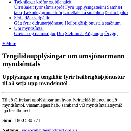
Tæknilegar kröfur og bilanaleit
Úrræðaleit fyrir símtalspróf
Fyrir upplýsingatækni
Samhæf
tæki
Tæknileg grunnatriði
Úrræðaleit á símtalinu
Þarftu hjálp?
Sérhæfðar vefgáttir
Gátt fyrir öldrunarþjónustu
Heilbrigðisþjónusta á staðnum
Um myndsímtal
Greinar og dæmisögur
Um
Stefnumál
Aðgangur
Öryggi
+ More
Tengiliðaupplýsingar um umsjónarmann
myndsímtals
Upplýsingar og tengiliðir fyrir heilbrigðisþjónustur
til að setja upp myndsímtöl
Til
a
ð
f
á
frekari
uppl
ý
singar
um
hvort
fyrirt
æ
ki
ð
þ
itt
geti
nota
ð
mynds
í
mt
ö
l
,
vinsamlegast
hafi
ð
samband
vi
ð
mynds
í
mtalateymi
ð
hj
á
healthdirect
:
S
í
mi
:
1800
580
771
Netfang
:
videocall
@
healthdirect
.
org
.
au