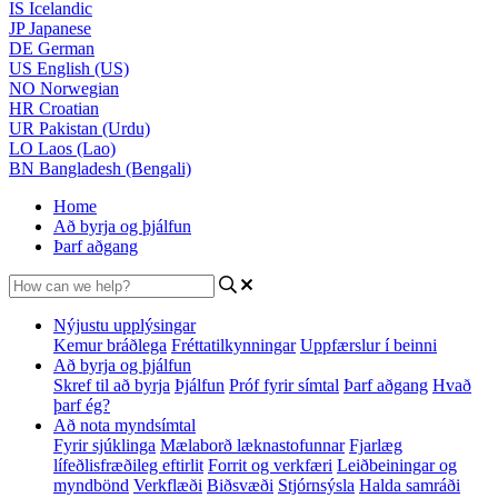
IS
Icelandic
JP
Japanese
DE
German
US
English (US)
NO
Norwegian
HR
Croatian
UR
Pakistan (Urdu)
LO
Laos (Lao)
BN
Bangladesh (Bengali)
Home
Að byrja og þjálfun
Þarf aðgang
Nýjustu upplýsingar
Kemur bráðlega
Fréttatilkynningar
Uppfærslur í beinni
Að byrja og þjálfun
Skref til að byrja
Þjálfun
Próf fyrir símtal
Þarf aðgang
Hvað
þarf ég?
Að nota myndsímtal
Fyrir sjúklinga
Mælaborð læknastofunnar
Fjarlæg
lífeðlisfræðileg eftirlit
Forrit og verkfæri
Leiðbeiningar og
myndbönd
Verkflæði
Biðsvæði
Stjórnsýsla
Halda samráði