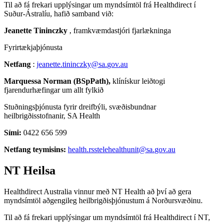
Til
a
ð
f
á
frekari
uppl
ý
singar
um
mynds
í
mt
ö
l
fr
á
Healthdirect
í
Su
ð
ur
-
Á
stral
í
u
,
hafi
ð
samband
vi
ð
:
Jeanette
Tininczky
,
framkv
æ
mdastj
ó
ri
fjarl
æ
kninga
Fyrirt
æ
kja
þ
j
ó
nusta
Netfang
:
jeanette
.
tininczky
@
sa
.
gov
.
au
Marquessa
Norman
(
BSpPath
)
,
kl
í
n
í
skur
lei
ð
togi
fjarendurh
æ
fingar
um
allt
fylki
ð
Stu
ð
nings
þ
j
ó
nusta
fyrir
dreifb
ý
li
,
sv
æ
ð
isbundnar
heilbrig
ð
isstofnanir
,
SA
Health
S
í
mi
:
0422
656
599
Netfang
teymisins
:
health
.
rsstelehealthunit
@
sa
.
gov
.
au
NT
Heilsa
Healthdirect
Australia
vinnur
me
ð
NT
Health
a
ð
þ
v
í
a
ð
gera
mynds
í
mt
ö
l
a
ð
gengileg
heilbrig
ð
is
þ
j
ó
nustum
á
Nor
ð
ursv
æ
ð
inu
.
Til
a
ð
f
á
frekari
uppl
ý
singar
um
mynds
í
mt
ö
l
fr
á
Healthdirect
í
NT
,