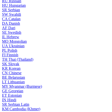
RU
Russian
HU
Hungarian
SR
Serbian
SW
Swahili
CA
Catalan
DA
Danish
AF
Dari
SE
Swedish
IL
Hebrew
MO
Mongolian
UA
Ukrainian
PL
Polish
FI
Finnish
TH
Thai (Thailand)
SK
Slovak
KR
Korean
CN
Chinese
BE
Belarusian
LT
Lithuanian
MY
Myanmar (Burmese)
GE
Georgian
ET
Estonian
IN
Hindi
SR
Serbian Latin
KM
Cambodia (Khmer)