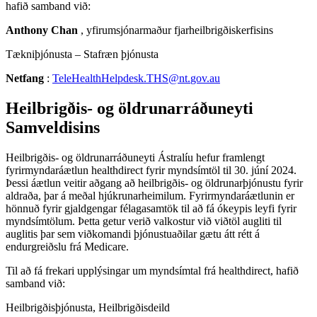
hafi
ð
samband
vi
ð
:
Anthony
Chan
,
yfirumsj
ó
narma
ð
ur
fjarheilbrig
ð
iskerfisins
T
æ
kni
þ
j
ó
nusta
–
Stafr
æ
n
þ
j
ó
nusta
Netfang
:
TeleHealthHelpdesk
.
THS
@
nt
.
gov
.
au
Heilbrig
ð
is
-
og
ö
ldrunarr
á
ð
uneyti
Samveldisins
Heilbrig
ð
is
-
og
ö
ldrunarr
á
ð
uneyti
Á
stral
í
u
hefur
framlengt
fyrirmyndar
á
æ
tlun
healthdirect
fyrir
mynds
í
mt
ö
l
til
30
.
j
ú
n
í
2024
.
Þ
essi
á
æ
tlun
veitir
a
ð
gang
a
ð
heilbrig
ð
is
-
og
ö
ldrunar
þ
j
ó
nustu
fyrir
aldra
ð
a
,
þ
ar
á
me
ð
al
hj
ú
krunarheimilum
.
Fyrirmyndar
á
æ
tlunin
er
h
ö
nnu
ð
fyrir
gjaldgengar
f
é
lagasamt
ö
k
til
a
ð
f
á
ó
keypis
leyfi
fyrir
mynds
í
mt
ö
lum
.
Þ
etta
getur
veri
ð
valkostur
vi
ð
vi
ð
t
ö
l
augliti
til
auglitis
þ
ar
sem
vi
ð
komandi
þ
j
ó
nustua
ð
ilar
g
æ
tu
á
tt
r
é
tt
á
endurgrei
ð
slu
fr
á
Medicare
.
Til
a
ð
f
á
frekari
uppl
ý
singar
um
mynds
í
mtal
fr
á
healthdirect
,
hafi
ð
samband
vi
ð
:
Heilbrig
ð
is
þ
j
ó
nusta
,
Heilbrig
ð
isdeild