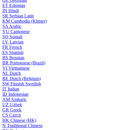
GE
Georgian
ET
Estonian
IN
Hindi
SR
Serbian Latin
KM
Cambodia (Khmer)
SA
Arabic
YU
Cantonese
SO
Somali
LV
Latvian
FR
French
ES
Spanish
BS
Bosnian
BR
Portuguese (Brazil)
VI
Vietnamese
NL
Dutch
BE
Dutch (Belgium)
SW
Finnish Swedish
IT
Italian
ID
Indonesian
AM
Amharic
UZ
Uzbek
GR
Greek
CS
Czech
HK
Chinese (HK)
N
Traditional Chinese