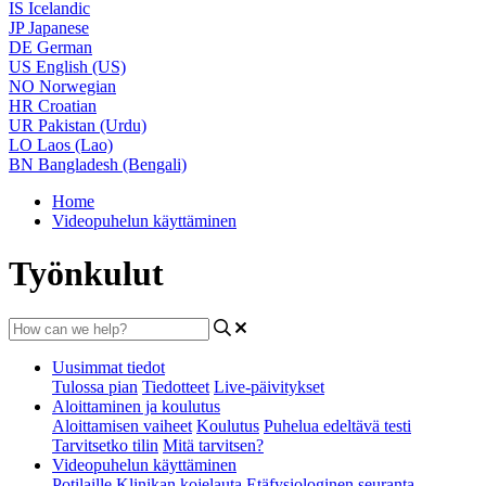
IS
Icelandic
JP
Japanese
DE
German
US
English (US)
NO
Norwegian
HR
Croatian
UR
Pakistan (Urdu)
LO
Laos (Lao)
BN
Bangladesh (Bengali)
Home
Videopuhelun käyttäminen
Työnkulut
Uusimmat tiedot
Tulossa pian
Tiedotteet
Live-päivitykset
Aloittaminen ja koulutus
Aloittamisen vaiheet
Koulutus
Puhelua edeltävä testi
Tarvitsetko tilin
Mitä tarvitsen?
Videopuhelun käyttäminen
Potilaille
Klinikan kojelauta
Etäfysiologinen seuranta