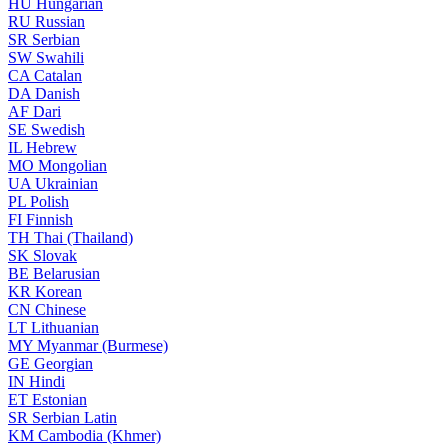
HU
Hungarian
RU
Russian
SR
Serbian
SW
Swahili
CA
Catalan
DA
Danish
AF
Dari
SE
Swedish
IL
Hebrew
MO
Mongolian
UA
Ukrainian
PL
Polish
FI
Finnish
TH
Thai (Thailand)
SK
Slovak
BE
Belarusian
KR
Korean
CN
Chinese
LT
Lithuanian
MY
Myanmar (Burmese)
GE
Georgian
IN
Hindi
ET
Estonian
SR
Serbian Latin
KM
Cambodia (Khmer)