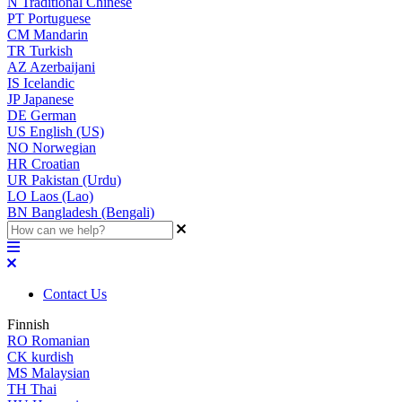
N
Traditional Chinese
PT
Portuguese
CM
Mandarin
TR
Turkish
AZ
Azerbaijani
IS
Icelandic
JP
Japanese
DE
German
US
English (US)
NO
Norwegian
HR
Croatian
UR
Pakistan (Urdu)
LO
Laos (Lao)
BN
Bangladesh (Bengali)
Contact Us
Finnish
RO
Romanian
CK
kurdish
MS
Malaysian
TH
Thai