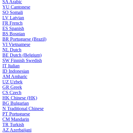
SA
Arabic
YU
Cantonese
SO
Somali
LV
Latvian
FR
French
ES
Spanish
BS
Bosnian
BR
Portuguese (Brazil)
VI
Vietnamese
NL
Dutch
BE
Dutch (Belgium)
SW
Finnish Swedish
IT
Italian
ID
Indonesian
AM
Amharic
UZ
Uzbek
GR
Greek
CS
Czech
HK
Chinese (HK)
BG
Bulgarian
N
Traditional Chinese
PT
Portuguese
CM
Mandarin
TR
Turkish
AZ
Azerbaijani