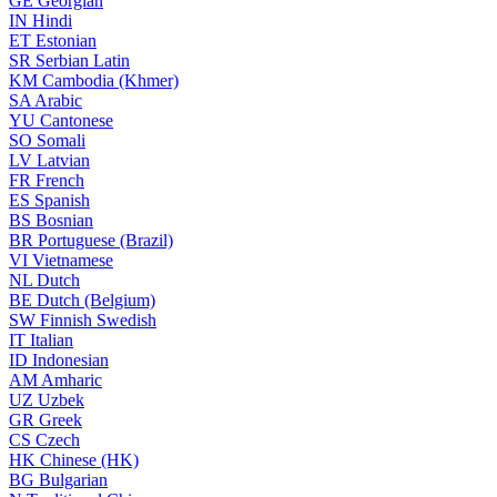
GE
Georgian
IN
Hindi
ET
Estonian
SR
Serbian Latin
KM
Cambodia (Khmer)
SA
Arabic
YU
Cantonese
SO
Somali
LV
Latvian
FR
French
ES
Spanish
BS
Bosnian
BR
Portuguese (Brazil)
VI
Vietnamese
NL
Dutch
BE
Dutch (Belgium)
SW
Finnish Swedish
IT
Italian
ID
Indonesian
AM
Amharic
UZ
Uzbek
GR
Greek
CS
Czech
HK
Chinese (HK)
BG
Bulgarian