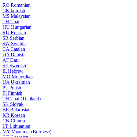
RO
Romanian
CK
kurdish
MS
Malaysian
TH
Thai
HU
Hungarian
RU
Russian
SR
Serbian
SW
Swahili
CA
Catalan
DA
Danish
AF
Dari
SE
Swedish
IL
Hebrew
MO
Mongolian
UA
Ukrainian
PL
Polish
FI
Finnish
TH
Thai (Thailand)
SK
Slovak
BE
Belarusian
KR
Korean
CN
Chinese
LT
Lithuanian
MY
Myanmar (Burmese)