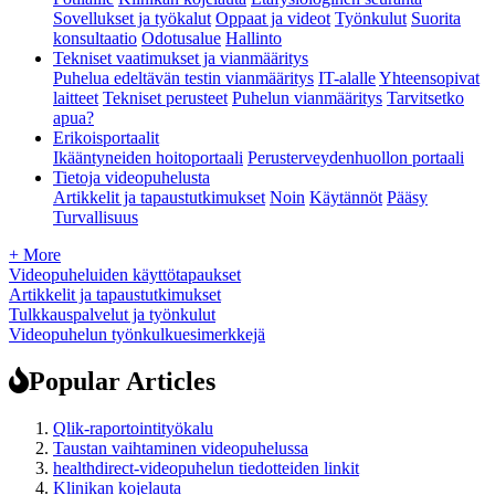
Sovellukset ja työkalut
Oppaat ja videot
Työnkulut
Suorita
konsultaatio
Odotusalue
Hallinto
Tekniset vaatimukset ja vianmääritys
Puhelua edeltävän testin vianmääritys
IT-alalle
Yhteensopivat
laitteet
Tekniset perusteet
Puhelun vianmääritys
Tarvitsetko
apua?
Erikoisportaalit
Ikääntyneiden hoitoportaali
Perusterveydenhuollon portaali
Tietoja videopuhelusta
Artikkelit ja tapaustutkimukset
Noin
Käytännöt
Pääsy
Turvallisuus
+ More
Videopuheluiden käyttötapaukset
Artikkelit ja tapaustutkimukset
Tulkkauspalvelut ja työnkulut
Videopuhelun työnkulkuesimerkkejä
Popular Articles
Qlik-raportointityökalu
Taustan vaihtaminen videopuhelussa
healthdirect-videopuhelun tiedotteiden linkit
Klinikan kojelauta