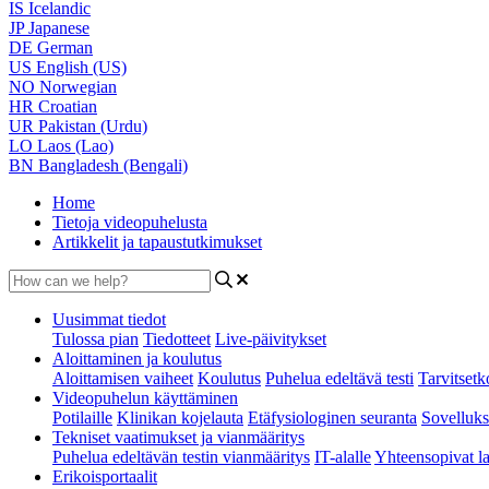
IS
Icelandic
JP
Japanese
DE
German
US
English (US)
NO
Norwegian
HR
Croatian
UR
Pakistan (Urdu)
LO
Laos (Lao)
BN
Bangladesh (Bengali)
Home
Tietoja videopuhelusta
Artikkelit ja tapaustutkimukset
Uusimmat tiedot
Tulossa pian
Tiedotteet
Live-päivitykset
Aloittaminen ja koulutus
Aloittamisen vaiheet
Koulutus
Puhelua edeltävä testi
Tarvitsetko
Videopuhelun käyttäminen
Potilaille
Klinikan kojelauta
Etäfysiologinen seuranta
Sovelluks
Tekniset vaatimukset ja vianmääritys
Puhelua edeltävän testin vianmääritys
IT-alalle
Yhteensopivat la
Erikoisportaalit