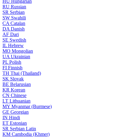
HU
Hungarian
RU
Russian
SR
Serbian
SW
Swahili
CA
Catalan
DA
Danish
AF
Dari
SE
Swedish
IL
Hebrew
MO
Mongolian
UA
Ukrainian
PL
Polish
FI
Finnish
TH
Thai (Thailand)
SK
Slovak
BE
Belarusian
KR
Korean
CN
Chinese
LT
Lithuanian
MY
Myanmar (Burmese)
GE
Georgian
IN
Hindi
ET
Estonian
SR
Serbian Latin
KM
Cambodia (Khmer)