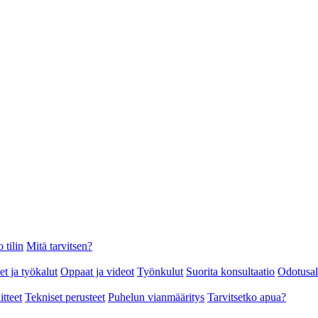
 tilin
Mitä tarvitsen?
et ja työkalut
Oppaat ja videot
Työnkulut
Suorita konsultaatio
Odotusa
itteet
Tekniset perusteet
Puhelun vianmääritys
Tarvitsetko apua?