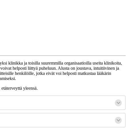
yksi
klinikka
ja
toisilla
suuremmilla
organisaatioilla
useita
klinikoita
,
voivat
helposti
liitty
ä
puheluun
.
Alusta
on
joustava
,
intuitiivinen
ja
tteisille
henkil
ö
ille
,
jotka
eiv
ä
t
voi
helposti
matkustaa
l
ä
ä
k
ä
rin
amiseksi
.
a
et
ä
terveytt
ä
yleens
ä
.