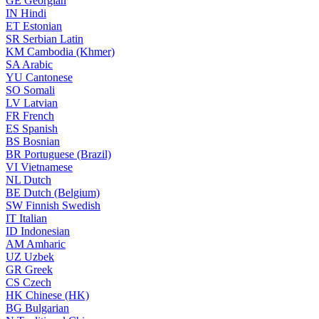
GE
Georgian
IN
Hindi
ET
Estonian
SR
Serbian Latin
KM
Cambodia (Khmer)
SA
Arabic
YU
Cantonese
SO
Somali
LV
Latvian
FR
French
ES
Spanish
BS
Bosnian
BR
Portuguese (Brazil)
VI
Vietnamese
NL
Dutch
BE
Dutch (Belgium)
SW
Finnish Swedish
IT
Italian
ID
Indonesian
AM
Amharic
UZ
Uzbek
GR
Greek
CS
Czech
HK
Chinese (HK)
BG
Bulgarian