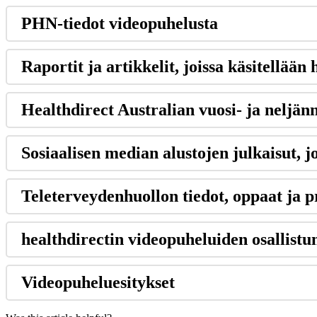
PHN
-
tiedot
videopuhelusta
Raportit
ja
artikkelit
,
joissa
k
ä
sitell
ä
ä
n
Healthdirect
Australian
vuosi
-
ja
nelj
ä
nn
Sosiaalisen
median
alustojen
julkaisut
,
j
Teleterveydenhuollon
tiedot
,
oppaat
ja
p
healthdirectin
videopuheluiden
osallist
Videopuheluesitykset