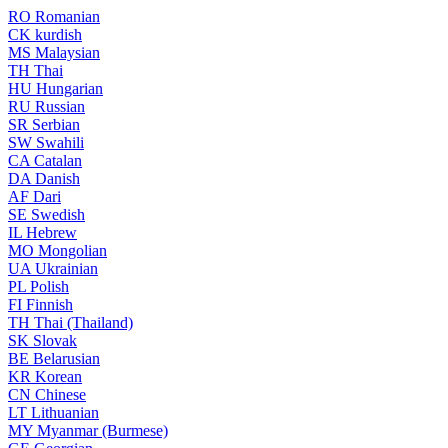
RO
Romanian
CK
kurdish
MS
Malaysian
TH
Thai
HU
Hungarian
RU
Russian
SR
Serbian
SW
Swahili
CA
Catalan
DA
Danish
AF
Dari
SE
Swedish
IL
Hebrew
MO
Mongolian
UA
Ukrainian
PL
Polish
FI
Finnish
TH
Thai (Thailand)
SK
Slovak
BE
Belarusian
KR
Korean
CN
Chinese
LT
Lithuanian
MY
Myanmar (Burmese)