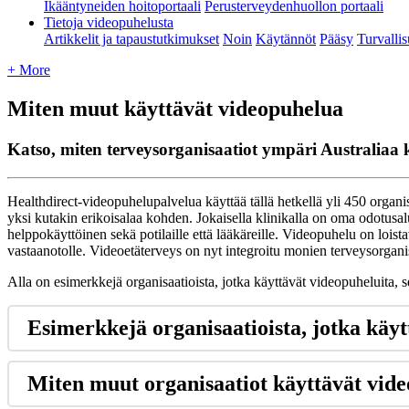
Ikääntyneiden hoitoportaali
Perusterveydenhuollon portaali
Tietoja videopuhelusta
Artikkelit ja tapaustutkimukset
Noin
Käytännöt
Pääsy
Turvalli
+ More
Miten muut käyttävät videopuhelua
Katso, miten terveysorganisaatiot ympäri Australiaa
Healthdirect
-
videopuhelupalvelua
k
ä
ytt
ä
ä
t
ä
ll
ä
hetkell
ä
yli
450
organi
yksi
kutakin
erikoisalaa
kohden
.
Jokaisella
klinikalla
on
oma
odotusal
helppok
ä
ytt
ö
inen
sek
ä
potilaille
ett
ä
l
ä
ä
k
ä
reille
.
Videopuhelu
on
loist
vastaanotolle
.
Videoet
ä
terveys
on
nyt
integroitu
monien
terveysorgani
Alla
on
esimerkkej
ä
organisaatioista
,
jotka
k
ä
ytt
ä
v
ä
t
videopuheluita
,
s
Esimerkkej
ä
organisaatioista
,
jotka
k
ä
yt
Miten
muut
organisaatiot
k
ä
ytt
ä
v
ä
t
vide