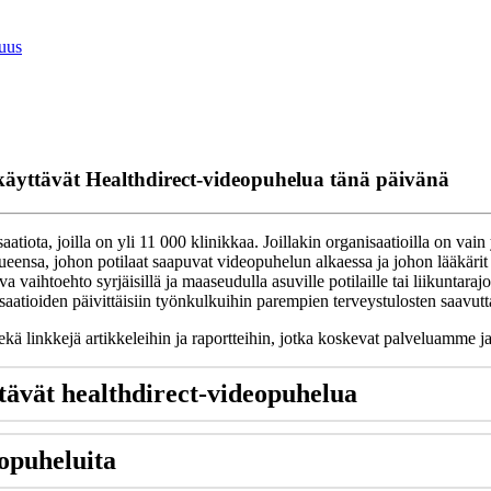
suus
 käyttävät Healthdirect-videopuhelua tänä päivänä
saatiota
,
joilla
on
yli
11
000
klinikkaa
.
Joillakin
organisaatioilla
on
vain
ueensa
,
johon
potilaat
saapuvat
videopuhelun
alkaessa
ja
johon
l
ä
ä
k
ä
rit
ava
vaihtoehto
syrj
ä
isill
ä
ja
maaseudulla
asuville
potilaille
tai
liikuntarajoi
saatioiden
p
ä
ivitt
ä
isiin
ty
ö
nkulkuihin
parempien
terveystulosten
saavutt
ek
ä
linkkej
ä
artikkeleihin
ja
raportteihin
,
jotka
koskevat
palveluamme
j
t
ä
v
ä
t
healthdirect
-
videopuhelua
opuheluita