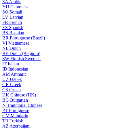
SA
Arabic
YU
Cantonese
SO
Somali
LV
Latvian
FR
French
ES
Spanish
BS
Bosnian
BR
Portuguese (Brazil)
VI
Vietnamese
NL
Dutch
BE
Dutch (Belgium)
SW
Finnish Swedish
IT
Italian
ID
Indonesian
AM
Amharic
UZ
Uzbek
GR
Greek
CS
Czech
HK
Chinese (HK)
BG
Bulgarian
N
Traditional Chinese
PT
Portuguese
CM
Mandarin
TR
Turkish
AZ
Azerbaijani