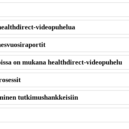
healthdirect
-
videopuhelua
esvuosiraportit
oissa
on
mukana
healthdirect
-
videopuhelu
rosessit
uminen
tutkimushankkeisiin