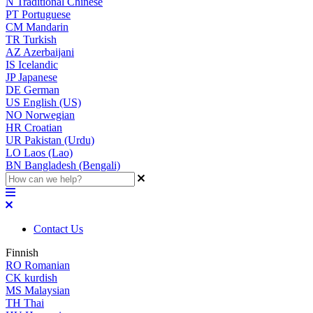
N
Traditional Chinese
PT
Portuguese
CM
Mandarin
TR
Turkish
AZ
Azerbaijani
IS
Icelandic
JP
Japanese
DE
German
US
English (US)
NO
Norwegian
HR
Croatian
UR
Pakistan (Urdu)
LO
Laos (Lao)
BN
Bangladesh (Bengali)
Contact Us
Finnish
RO
Romanian
CK
kurdish
MS
Malaysian
TH
Thai