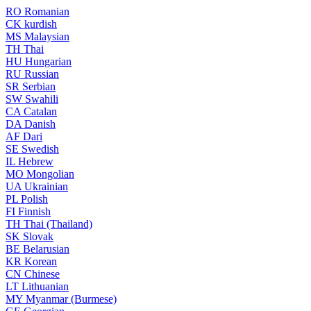
RO
Romanian
CK
kurdish
MS
Malaysian
TH
Thai
HU
Hungarian
RU
Russian
SR
Serbian
SW
Swahili
CA
Catalan
DA
Danish
AF
Dari
SE
Swedish
IL
Hebrew
MO
Mongolian
UA
Ukrainian
PL
Polish
FI
Finnish
TH
Thai (Thailand)
SK
Slovak
BE
Belarusian
KR
Korean
CN
Chinese
LT
Lithuanian
MY
Myanmar (Burmese)