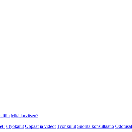
 tilin
Mitä tarvitsen?
et ja työkalut
Oppaat ja videot
Työnkulut
Suorita konsultaatio
Odotusa