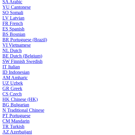
SA
Arabic
YU
Cantonese
SO
Somali
LV
Latvian
FR
French
ES
Spanish
BS
Bosnian
BR
Portuguese (Brazil)
VI
Vietnamese
NL
Dutch
BE
Dutch (Belgium)
SW
Finnish Swedish
IT
Italian
ID
Indonesian
AM
Amharic
UZ
Uzbek
GR
Greek
CS
Czech
HK
Chinese (HK)
BG
Bulgarian
N
Traditional Chinese
PT
Portuguese
CM
Mandarin
TR
Turkish
AZ
Azerbaijani