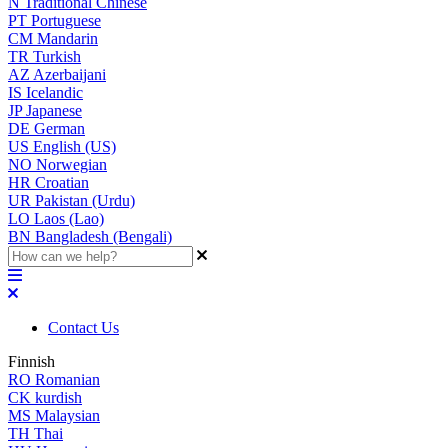
N
Traditional Chinese
PT
Portuguese
CM
Mandarin
TR
Turkish
AZ
Azerbaijani
IS
Icelandic
JP
Japanese
DE
German
US
English (US)
NO
Norwegian
HR
Croatian
UR
Pakistan (Urdu)
LO
Laos (Lao)
BN
Bangladesh (Bengali)
Contact Us
Finnish
RO
Romanian
CK
kurdish
MS
Malaysian
TH
Thai