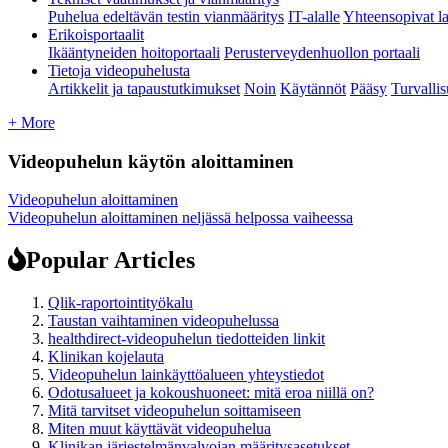
Puhelua edeltävän testin vianmääritys
IT-alalle
Yhteensopivat la
Erikoisportaalit
Ikääntyneiden hoitoportaali
Perusterveydenhuollon portaali
Tietoja videopuhelusta
Artikkelit ja tapaustutkimukset
Noin
Käytännöt
Pääsy
Turvalli
+ More
Videopuhelun käytön aloittaminen
Videopuhelun aloittaminen
Videopuhelun aloittaminen neljässä helpossa vaiheessa
Popular Articles
Qlik-raportointityökalu
Taustan vaihtaminen videopuhelussa
healthdirect-videopuhelun tiedotteiden linkit
Klinikan kojelauta
Videopuhelun lainkäyttöalueen yhteystiedot
Odotusalueet ja kokoushuoneet: mitä eroa niillä on?
Mitä tarvitset videopuhelun soittamiseen
Miten muut käyttävät videopuhelua
Klinikan järjestelmänvalvojan määritysasetukset