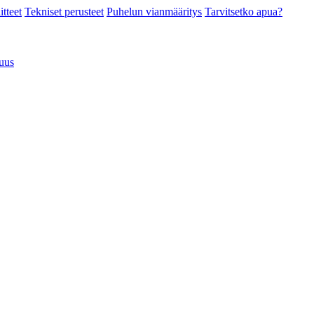
itteet
Tekniset perusteet
Puhelun vianmääritys
Tarvitsetko apua?
suus