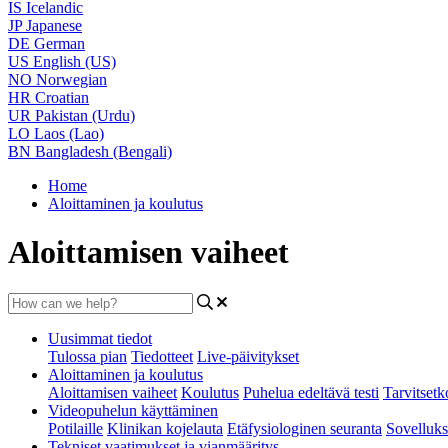
IS
Icelandic
JP
Japanese
DE
German
US
English (US)
NO
Norwegian
HR
Croatian
UR
Pakistan (Urdu)
LO
Laos (Lao)
BN
Bangladesh (Bengali)
Home
Aloittaminen ja koulutus
Aloittamisen vaiheet
Uusimmat tiedot
Tulossa pian
Tiedotteet
Live-päivitykset
Aloittaminen ja koulutus
Aloittamisen vaiheet
Koulutus
Puhelua edeltävä testi
Tarvitsetko
Videopuhelun käyttäminen
Potilaille
Klinikan kojelauta
Etäfysiologinen seuranta
Sovelluks
Tekniset vaatimukset ja vianmääritys