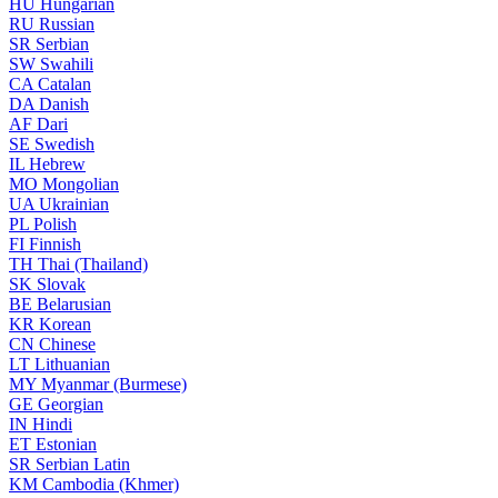
HU
Hungarian
RU
Russian
SR
Serbian
SW
Swahili
CA
Catalan
DA
Danish
AF
Dari
SE
Swedish
IL
Hebrew
MO
Mongolian
UA
Ukrainian
PL
Polish
FI
Finnish
TH
Thai (Thailand)
SK
Slovak
BE
Belarusian
KR
Korean
CN
Chinese
LT
Lithuanian
MY
Myanmar (Burmese)
GE
Georgian
IN
Hindi
ET
Estonian
SR
Serbian Latin
KM
Cambodia (Khmer)