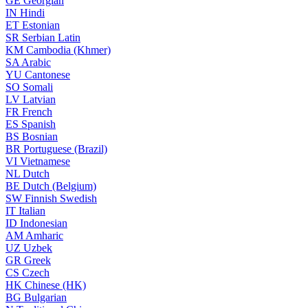
GE
Georgian
IN
Hindi
ET
Estonian
SR
Serbian Latin
KM
Cambodia (Khmer)
SA
Arabic
YU
Cantonese
SO
Somali
LV
Latvian
FR
French
ES
Spanish
BS
Bosnian
BR
Portuguese (Brazil)
VI
Vietnamese
NL
Dutch
BE
Dutch (Belgium)
SW
Finnish Swedish
IT
Italian
ID
Indonesian
AM
Amharic
UZ
Uzbek
GR
Greek
CS
Czech
HK
Chinese (HK)
BG
Bulgarian