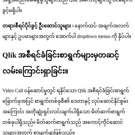
ခ
င
မ
ရ
ပ
။
တ
ရ
စ
ရ
င
ပ
င
ခ
င
ဦ
ဆ
င
သ
မ
၊
န
က
ထ
ပ
အ
ခ
က
အ
လ
က
မ
န
င
ဥ
ပ
မ
မ
အ
တ
က
အ
က
ပ
dropdown
menus
က
န
ပ
ပ
။
Qlik
အ
စ
ရ
င
ခ
ခ
င
စ
ရ
က
မ
မ
တ
ဆ
င
လ
မ
က
င
ရ
ခ
င
။
Video
Call
ဝ
န
ဆ
င
မ
တ
င
ရ
န
င
သ
Qlik
အ
စ
ရ
င
ခ
ခ
င
စ
ရ
က
ခ
က
ခ
အ
ပ
င
စ
ရ
က
တ
စ
ခ
စ
၏
ဒ
တ
န
င
လ
ပ
ဆ
င
န
င
စ
မ
အ
က
င
အ
တ
ခ
ရ
င
လ
င
ခ
က
ပ
ရ
သ
မ
တ
ဆ
က
စ
ရ
က
တ
စ
ခ
ပ
ရ
သ
ည
။
မ
တ
ဆ
က
စ
ရ
က
သ
ည
အ
က
င
က
င
ဆ
င
သ
မ
အ
တ
က
စ
မ
က
န
ဖ
စ
သ
ည
။