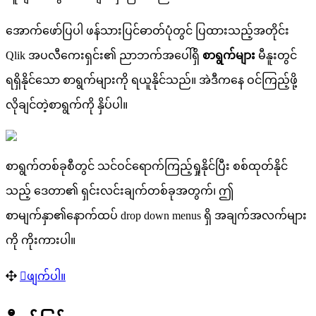
အ
က
ဖ
ပ
ပ
ဖ
န
သ
ပ
င
ဓ
တ
ပ
တ
င
ပ
ထ
သ
ည
အ
တ
င
Qlik
အ
ပ
လ
က
ရ
င
၏
ည
ဘ
က
အ
ပ
ရ
စ
ရ
က
မ
မ
န
တ
င
ရ
ရ
န
င
သ
စ
ရ
က
မ
က
ရ
ယ
န
င
သ
ည
။
အ
ဒ
က
န
ဝ
င
က
ည
ဖ
လ
ခ
င
တ
စ
ရ
က
က
န
ပ
ပ
။
စ
ရ
က
တ
စ
ခ
စ
တ
င
သ
င
ဝ
င
ရ
က
က
ည
ရ
န
င
ပ
စ
စ
ထ
တ
န
င
သ
ည
ဒ
တ
၏
ရ
င
လ
င
ခ
က
တ
စ
ခ
အ
တ
က
၊
ဤ
စ
မ
က
န
၏
န
က
ထ
ပ
drop
down
menus
ရ
အ
ခ
က
အ
လ
က
မ
က
က
က
ပ
။
ဖ
က
ပ
။