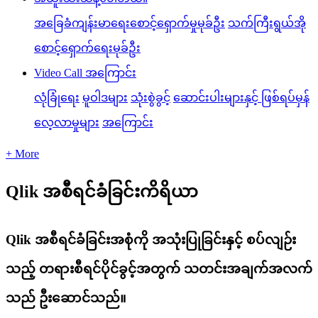
အခြေခံကျန်းမာရေးစောင့်ရှောက်မှုမုခ်ဦး
သက်ကြီးရွယ်အို
စောင့်ရှောက်ရေးမုခ်ဦး
Video Call အကြောင်း
လုံခြုံရေး
မူဝါဒများ
သုံးစွဲခွင့်
ဆောင်းပါးများနှင့် ဖြစ်ရပ်မှန်
လေ့လာမှုများ
အကြောင်း
+ More
Qlik အစီရင်ခံခြင်းကိရိယာ
Qlik အစီရင်ခံခြင်းအစုံကို အသုံးပြုခြင်းနှင့် စပ်လျဉ်း
သည့် တရားစီရင်ပိုင်ခွင့်အတွက် သတင်းအချက်အလက်
သည် ဦးဆောင်သည်။