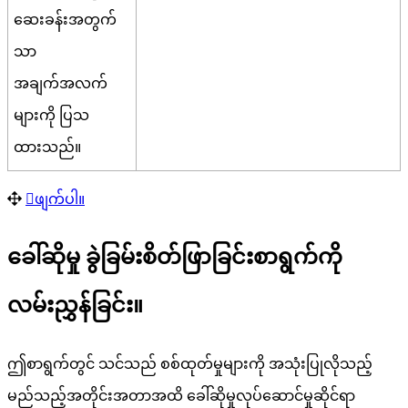
ဆ
ခ
န
အ
တ
က
သ
အ
ခ
က
အ
လ
က
မ
က
ပ
သ
ထ
သ
ည
။
ဖ
က
ပ
။
ခ
ဆ
မ
ခ
ခ
မ
စ
တ
ဖ
ခ
င
စ
ရ
က
က
လ
မ
ည
န
ခ
င
။
ဤ
စ
ရ
က
တ
င
သ
င
သ
ည
စ
စ
ထ
တ
မ
မ
က
အ
သ
ပ
လ
သ
ည
မ
ည
သ
ည
အ
တ
င
အ
တ
အ
ထ
ခ
ဆ
မ
လ
ပ
ဆ
င
မ
ဆ
င
ရ