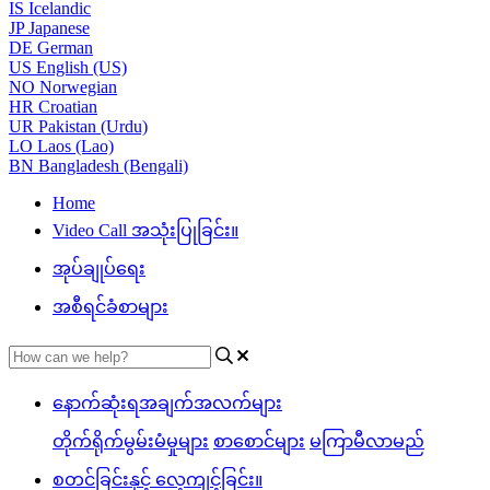
IS
Icelandic
JP
Japanese
DE
German
US
English (US)
NO
Norwegian
HR
Croatian
UR
Pakistan (Urdu)
LO
Laos (Lao)
BN
Bangladesh (Bengali)
Home
Video Call အသုံးပြုခြင်း။
အုပ်ချုပ်ရေး
အစီရင်ခံစာများ
နောက်ဆုံးရအချက်အလက်များ
တိုက်ရိုက်မွမ်းမံမှုများ
စာစောင်များ
မကြာမီလာမည်
စတင်ခြင်းနှင့် လေ့ကျင့်ခြင်း။