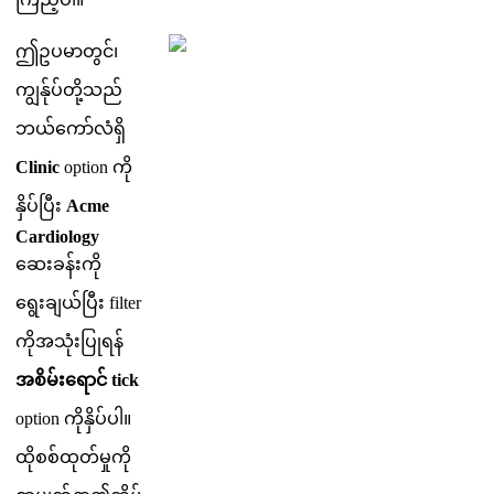
ဤ
ဥ
ပ
မ
တ
င
၊
က
န
ပ
တ
သ
ည
ဘ
ယ
က
လ
ရ
Clinic
option
က
န
ပ
ပ
Acme
Cardiology
ဆ
ခ
န
က
ရ
ခ
ယ
ပ
filter
က
အ
သ
ပ
ရ
န
အ
စ
မ
ရ
င
tick
option
က
န
ပ
ပ
။
ထ
စ
စ
ထ
တ
မ
က