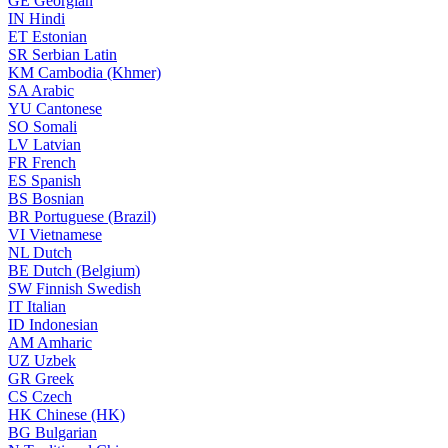
GE
Georgian
IN
Hindi
ET
Estonian
SR
Serbian Latin
KM
Cambodia (Khmer)
SA
Arabic
YU
Cantonese
SO
Somali
LV
Latvian
FR
French
ES
Spanish
BS
Bosnian
BR
Portuguese (Brazil)
VI
Vietnamese
NL
Dutch
BE
Dutch (Belgium)
SW
Finnish Swedish
IT
Italian
ID
Indonesian
AM
Amharic
UZ
Uzbek
GR
Greek
CS
Czech
HK
Chinese (HK)
BG
Bulgarian