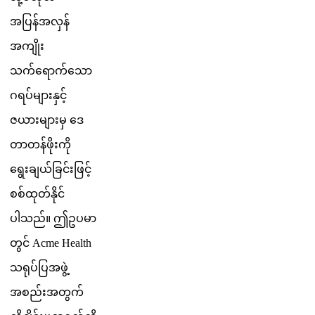
အ
ပ
န
အ
လ
န
အ
က
သ
က
ရ
က
သ
ဂ
ရ
ပ
မ
န
င
ဇ
ယ
မ
မ
ဒ
တ
တ
န
ဖ
က
ရ
ခ
ယ
ခ
င
ဖ
င
စ
စ
ထ
တ
န
င
ပ
သ
ည
။
ဤ
ဥ
ပ
မ
တ
င
Acme
Health
သ
ရ
ပ
ပ
အ
ဖ
အ
စ
ည
အ
တ
က