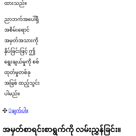
ထ
သ
ည
။
ည
ဘ
က
အ
ပ
ရ
အ
စ
မ
ရ
င
အ
မ
တ
အ
သ
က
န
ပ
ခ
င
ဖ
င
ဤ
ရ
ခ
ယ
မ
က
စ
စ
ထ
တ
မ
တ
စ
ခ
အ
ဖ
စ
ထ
ည
သ
င
ပ
မ
ည
။
ဖ
က
ပ
။
အ
မ
တ
စ
ရ
င
စ
ရ
က
က
လ
မ
ည
န
ခ
င
။