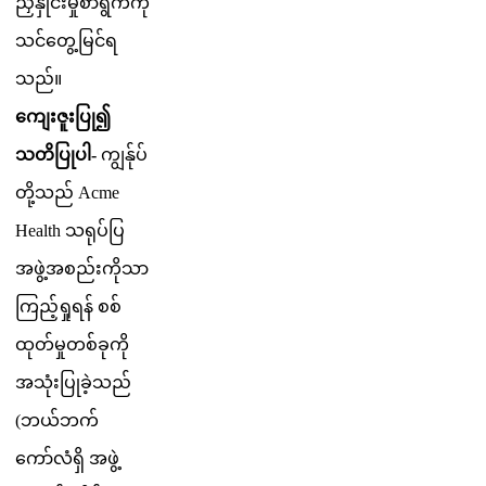
ည
န
င
မ
စ
ရ
က
က
သ
င
တ
မ
င
ရ
သ
ည
။
က
ဇ
ပ
၍
သ
တ
ပ
ပ
-
က
န
ပ
တ
သ
ည
Acme
Health
သ
ရ
ပ
ပ
အ
ဖ
အ
စ
ည
က
သ
က
ည
ရ
ရ
န
စ
စ
ထ
တ
မ
တ
စ
ခ
က
အ
သ
ပ
ခ
သ
ည
(
ဘ
ယ
ဘ
က
က
လ
ရ
အ
ဖ