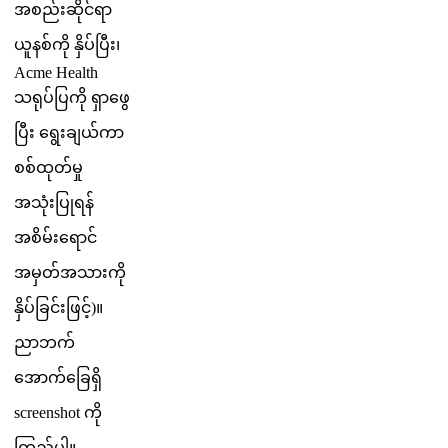
အ
စ
ည
ဆ
င
ရ
ယ
န
စ
က
န
ပ
ပ
၊
Acme
Health
သ
ရ
ပ
ပ
က
ရ
ဖ
ပ
ရ
ခ
ယ
က
စ
စ
ထ
တ
မ
အ
သ
ပ
ရ
န
အ
စ
မ
ရ
င
အ
မ
တ
အ
သ
က
န
ပ
ခ
င
ဖ
င
)
။
ည
ဘ
က
အ
က
ခ
ရ
screenshot
က
က
ည
ပ
။