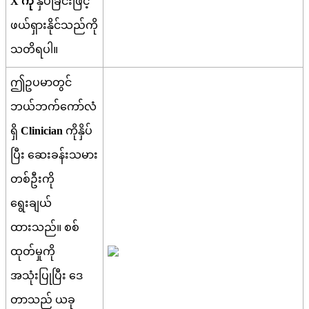
X
က
န
ပ
ခ
င
ဖ
င
ဖ
ယ
ရ
န
င
သ
ည
က
သ
တ
ရ
ပ
။
ဤ
ဥ
ပ
မ
တ
င
ဘ
ယ
ဘ
က
က
လ
ရ
Clinician
က
န
ပ
ပ
ဆ
ခ
န
သ
မ
တ
စ
ဦ
က
ရ
ခ
ယ
ထ
သ
ည
။
စ
စ
ထ
တ
မ
က
အ
သ
ပ
ပ
ဒ
တ
သ
ည
ယ
ခ