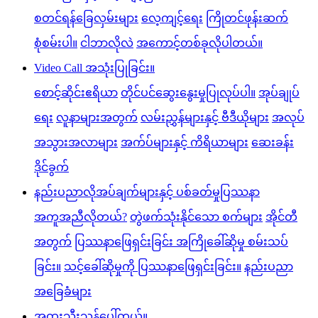
စတင်ရန်ခြေလှမ်းများ
လေ့ကျင့်ရေး
ကြိုတင်ဖုန်းဆက်
စုံစမ်းပါ။
ငါဘာလိုလဲ
အကောင့်တစ်ခုလိုပါတယ်။
Video Call အသုံးပြုခြင်း။
စောင့်ဆိုင်းဧရိယာ
တိုင်ပင်ဆွေးနွေးမှုပြုလုပ်ပါ။
အုပ်ချုပ်
ရေး
လူနာများအတွက်
လမ်းညွှန်များနှင့် ဗီဒီယိုများ
အလုပ်
အသွားအလာများ
အက်ပ်များနှင့် ကိရိယာများ
ဆေးခန်း
ဒိုင်ခွက်
နည်းပညာလိုအပ်ချက်များနှင့် ပစ်ခတ်မှုပြဿနာ
အကူအညီလိုတယ်?
တွဲဖက်သုံးနိုင်သော စက်များ
အိုင်တီ
အတွက်
ပြဿနာဖြေရှင်းခြင်း အကြိုခေါ်ဆိုမှု စမ်းသပ်
ခြင်း။
သင့်ခေါ်ဆိုမှုကို ပြဿနာဖြေရှင်းခြင်း။
နည်းပညာ
အခြေခံများ
အထူးသီးသန့်ပေါ်တယ်။