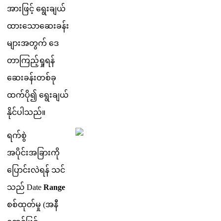
အ
ဖ
င
ရ
ခ
ယ
ထ
သ
ဆ
ခ
န
မ
အ
တ
က
ဒ
တ
က
ည
ရ
ရ
န
ဆ
ခ
န
တ
စ
ခ
ထ
က
ပ
၍
ရ
ခ
ယ
န
င
ပ
သ
ည
။
ရ
က
စ
အ
ပ
င
အ
ခ
က
ပ
င
လ
ရ
န
သ
င
သ
ည
Date
Range
စ
စ
ထ
တ
မ
(
အ
န