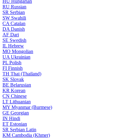
HU
Hungarian
RU
Russian
SR
Serbian
SW
Swahili
CA
Catalan
DA
Danish
AF
Dari
SE
Swedish
IL
Hebrew
MO
Mongolian
UA
Ukrainian
PL
Polish
FI
Finnish
TH
Thai (Thailand)
SK
Slovak
BE
Belarusian
KR
Korean
CN
Chinese
LT
Lithuanian
MY
Myanmar (Burmese)
GE
Georgian
IN
Hindi
ET
Estonian
SR
Serbian Latin
KM
Cambodia (Khmer)