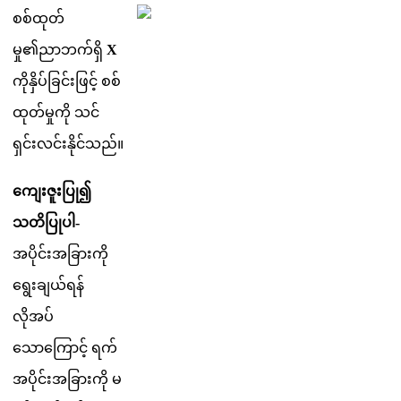
စ
စ
ထ
တ
မ
၏
ည
ဘ
က
ရ
X
က
န
ပ
ခ
င
ဖ
င
စ
စ
ထ
တ
မ
က
သ
င
ရ
င
လ
င
န
င
သ
ည
။
က
ဇ
ပ
၍
သ
တ
ပ
ပ
-
အ
ပ
င
အ
ခ
က
ရ
ခ
ယ
ရ
န
လ
အ
ပ
သ
က
င
ရ
က
အ
ပ
င
အ
ခ
က
မ