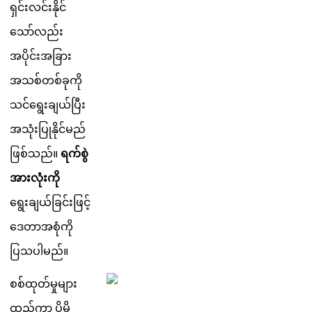
ရ
င
လ
င
န
င
သ
လ
ည
အ
ပ
င
အ
ခ
အ
သ
စ
တ
စ
ခ
က
သ
င
ရ
ခ
ယ
ပ
အ
သ
ပ
န
င
မ
ည
ဖ
စ
သ
ည
။
ရ
က
စ
အ
လ
က
ရ
ခ
ယ
ခ
င
ဖ
င
ဒ
တ
အ
စ
က
ပ
သ
ပ
မ
ည
။
စ
စ
ထ
တ
မ
မ
ထ
ည
က
ပ
မ