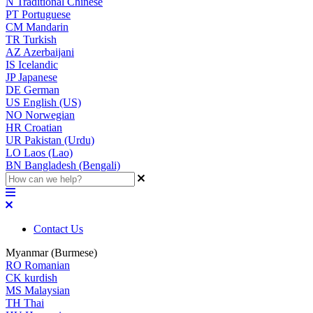
N
Traditional Chinese
PT
Portuguese
CM
Mandarin
TR
Turkish
AZ
Azerbaijani
IS
Icelandic
JP
Japanese
DE
German
US
English (US)
NO
Norwegian
HR
Croatian
UR
Pakistan (Urdu)
LO
Laos (Lao)
BN
Bangladesh (Bengali)
Contact Us
Myanmar (Burmese)
RO
Romanian
CK
kurdish
MS
Malaysian
TH
Thai