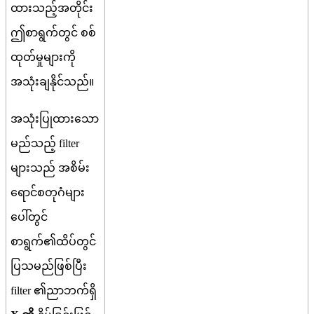
ထ
သ
ည
အ
တ
င
ဤ
စ
ရ
က
တ
င
စ
စ
ထ
တ
မ
မ
က
အ
သ
ခ
န
င
သ
ည
။
အ
သ
ပ
ထ
သ
မ
ည
သ
ည
filter
မ
သ
ည
အ
စ
မ
ရ
င
စ
တ
ဂ
မ
ပ
တ
င
စ
ရ
က
၏
ထ
ပ
တ
င
ပ
သ
မ
ည
ဖ
စ
ပ
filter
၏
ည
ဘ
က
ရ