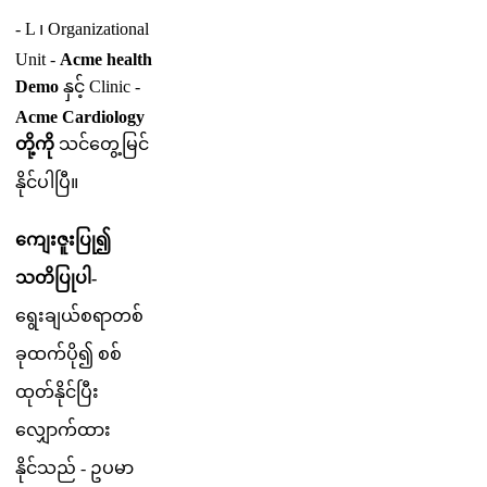
-
L
၊
Organizational
Unit
-
Acme
health
Demo
န
င
Clinic
-
Acme
Cardiology
တ
က
သ
င
တ
မ
င
န
င
ပ
ပ
။
က
ဇ
ပ
၍
သ
တ
ပ
ပ
-
ရ
ခ
ယ
စ
ရ
တ
စ
ခ
ထ
က
ပ
၍
စ
စ
ထ
တ
န
င
ပ
လ
က
ထ
န
င
သ
ည
-
ဥ
ပ
မ