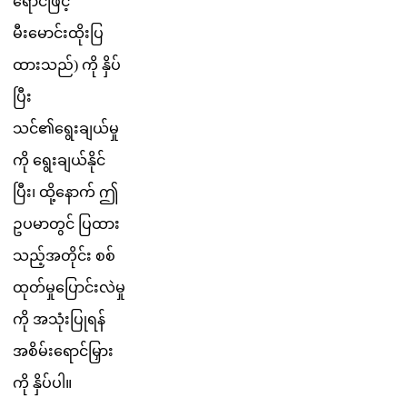
ရ
င
ဖ
င
မ
မ
င
ထ
ပ
ထ
သ
ည
)
က
န
ပ
ပ
သ
င
၏
ရ
ခ
ယ
မ
က
ရ
ခ
ယ
န
င
ပ
၊
ထ
န
က
ဤ
ဥ
ပ
မ
တ
င
ပ
ထ
သ
ည
အ
တ
င
စ
စ
ထ
တ
မ
ပ
င
လ
မ
က
အ
သ
ပ
ရ
န
အ
စ
မ
ရ
င
မ
က
န
ပ
ပ
။