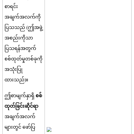
စ
ရ
င
အ
ခ
က
အ
လ
က
က
ပ
သ
သ
ည
(
ဤ
အ
ဖ
အ
စ
ည
က
သ
ပ
သ
ရ
န
အ
တ
က
စ
စ
ထ
တ
မ
တ
စ
ခ
က
အ
သ
ပ
ထ
သ
ည
)
။
ဤ
စ
မ
က
န
ရ
စ
စ
ထ
တ
ခ
င
ဆ
င
ရ
အ
ခ
က
အ
လ
က
မ
တ
င
ဖ
ပ