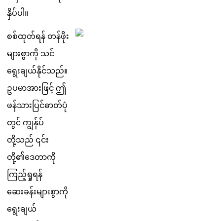
န
ပ
ပ
။
စ
စ
ထ
တ
ရ
န
တ
န
ဖ
မ
စ
က
သ
င
ရ
ခ
ယ
န
င
သ
ည
။
ဥ
ပ
မ
အ
ဖ
င
ဤ
ဖ
န
သ
ပ
င
ဓ
တ
ပ
တ
င
က
န
ပ
တ
သ
ည
၎
င
တ
၏
ဒ
တ
က
က
ည
ရ
ရ
န
ဆ
ခ
န
မ
စ
က
ရ
ခ
ယ