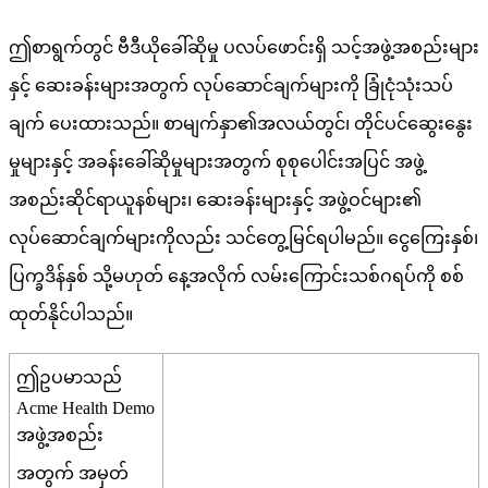
ဤ
စ
ရ
က
တ
င
ဗ
ဒ
ယ
ခ
ဆ
မ
ပ
လ
ပ
ဖ
င
ရ
သ
င
အ
ဖ
အ
စ
ည
မ
န
င
ဆ
ခ
န
မ
အ
တ
က
လ
ပ
ဆ
င
ခ
က
မ
က
ခ
င
သ
သ
ပ
ခ
က
ပ
ထ
သ
ည
။
စ
မ
က
န
၏
အ
လ
ယ
တ
င
၊
တ
င
ပ
င
ဆ
န
မ
မ
န
င
အ
ခ
န
ခ
ဆ
မ
မ
အ
တ
က
စ
စ
ပ
င
အ
ပ
င
အ
ဖ
အ
စ
ည
ဆ
င
ရ
ယ
န
စ
မ
၊
ဆ
ခ
န
မ
န
င
အ
ဖ
ဝ
င
မ
၏
လ
ပ
ဆ
င
ခ
က
မ
က
လ
ည
သ
င
တ
မ
င
ရ
ပ
မ
ည
။
င
က
န
စ
၊
ပ
က
ဒ
န
န
စ
သ
မ
ဟ
တ
န
အ
လ
က
လ
မ
က
င
သ
စ
ဂ
ရ
ပ
က
စ
စ
ထ
တ
န
င
ပ
သ
ည
။
ဤ
ဥ
ပ
မ
သ
ည
Acme
Health
Demo
အ
ဖ
အ
စ
ည
အ
တ
က
အ
မ
တ