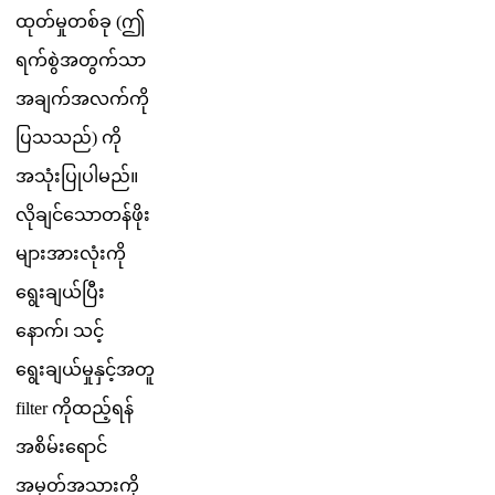
ထ
တ
မ
တ
စ
ခ
(
ဤ
ရ
က
စ
အ
တ
က
သ
အ
ခ
က
အ
လ
က
က
ပ
သ
သ
ည
)
က
အ
သ
ပ
ပ
မ
ည
။
လ
ခ
င
သ
တ
န
ဖ
မ
အ
လ
က
ရ
ခ
ယ
ပ
န
က
၊
သ
င
ရ
ခ
ယ
မ
န
င
အ
တ
filter
က
ထ
ည
ရ
န
အ
စ
မ
ရ
င
အ
မ
တ
အ
သ
က