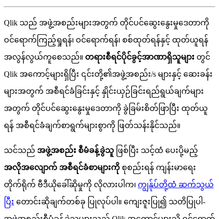
Qlik
သ
ည
အ
ဖ
အ
စ
ည
မ
အ
တ
က
တ
င
ပ
င
ဆ
န
မ
ဒ
တ
က
ဝ
င
ရ
က
က
ည
ရ
ရ
န
၊
ဝ
င
ရ
က
ရ
န
၊
စ
စ
ထ
တ
ရ
န
န
င
ထ
တ
ယ
ရ
န
အ
လ
န
လ
ယ
က
စ
သ
ည
။
တ
ရ
စ
ရ
င
ပ
င
ခ
င
အ
ဏ
ရ
သ
မ
တ
င
Qlik
အ
က
င
မ
ရ
ပ
၎
င
တ
၏
အ
ဖ
အ
စ
ည
/
s
မ
န
င
ဆ
ခ
န
မ
အ
တ
က
အ
စ
ရ
င
ခ
ခ
င
န
င
န
င
ယ
ဉ
ခ
င
ရ
ည
ရ
ယ
ခ
က
မ
အ
တ
က
တ
င
ပ
င
ဆ
န
မ
ဒ
တ
က
ခ
ခ
မ
စ
တ
ဖ
ပ
ထ
တ
ယ
ရ
န
အ
စ
ရ
င
ခ
ခ
က
စ
ရ
က
မ
စ
က
ဖ
တ
သ
န
န
င
သ
ည
။
သ
င
သ
ည
အ
ဖ
အ
စ
ည
စ
မ
ခ
န
ခ
သ
ဖ
စ
ပ
သ
င
ထ
ပ
ပ
မ
ည
အ
လ
အ
လ
က
အ
စ
ရ
င
ခ
စ
မ
က
စ
စ
ည
ရ
န
က
န
မ
ရ
တ
က
ရ
က
ဗ
ဒ
ယ
ခ
ဆ
မ
က
လ
လ
ပ
က
၊
က
န
ပ
တ
ထ
ဆ
က
သ
ယ
ပ
တ
င
ဆ
ခ
က
တ
စ
ခ
ပ
လ
ပ
ပ
။
က
ဇ
ပ
၍
သ
တ
ပ
ပ
-
အ
ဖ
အ
စ
ည
စ
မ
ခ
န
ခ
သ
မ
သ
ည
Qlik
အ
က
င
မ
သ
ဝ
င
ရ
က