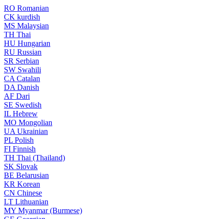
RO
Romanian
CK
kurdish
MS
Malaysian
TH
Thai
HU
Hungarian
RU
Russian
SR
Serbian
SW
Swahili
CA
Catalan
DA
Danish
AF
Dari
SE
Swedish
IL
Hebrew
MO
Mongolian
UA
Ukrainian
PL
Polish
FI
Finnish
TH
Thai (Thailand)
SK
Slovak
BE
Belarusian
KR
Korean
CN
Chinese
LT
Lithuanian
MY
Myanmar (Burmese)