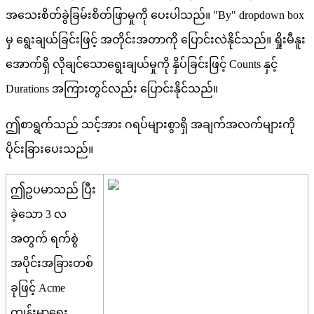
အ
သ
စ
တ
ခ
ခ
မ
စ
တ
ဖ
မ
က
ပ
ပ
သ
ည
။
"
By
"
dropdown
box
မ
ရ
ခ
ယ
ခ
င
ဖ
င
အ
တ
င
အ
တ
က
ပ
င
လ
န
င
သ
ည
။
ရ
မ
န
အ
က
ရ
လ
ခ
င
သ
ရ
ခ
ယ
မ
က
န
ပ
ခ
င
ဖ
င
Counts
န
င
Durations
အ
က
တ
င
လ
ည
ပ
င
န
င
သ
ည
။
ဤ
စ
ရ
က
သ
ည
သ
င
အ
ဂ
ရ
ပ
မ
စ
ရ
အ
ခ
က
အ
လ
က
မ
က
ပ
င
ခ
ပ
သ
ည
။
ဤ
ဥ
ပ
မ
သ
ည
ပ
ခ
သ
3
လ
အ
တ
က
ရ
က
စ
အ
ပ
င
အ
ခ
တ
စ
ခ
ဖ
င
Acme
က
န
မ
ရ