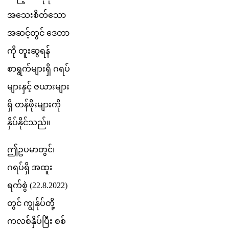
အ
သ
စ
တ
သ
အ
ဆ
င
တ
င
ဒ
တ
က
တ
ဆ
ရ
န
စ
ရ
က
မ
ရ
ဂ
ရ
ပ
မ
န
င
ဇ
ယ
မ
ရ
တ
န
ဖ
မ
က
န
ပ
န
င
သ
ည
။
ဤ
ဥ
ပ
မ
တ
င
၊
ဂ
ရ
ပ
ရ
အ
ထ
ရ
က
စ
(
22
.
8
.
2022
)
တ
င
က
န
ပ
တ
က
လ
စ
န
ပ
ပ
စ
စ