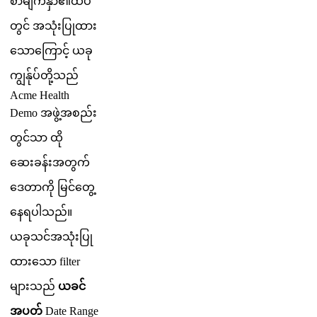
စ
မ
က
န
၏
ထ
ပ
တ
င
အ
သ
ပ
ထ
သ
က
င
ယ
ခ
က
န
ပ
တ
သ
ည
Acme
Health
Demo
အ
ဖ
အ
စ
ည
တ
င
သ
ထ
ဆ
ခ
န
အ
တ
က
ဒ
တ
က
မ
င
တ
န
ရ
ပ
သ
ည
။
ယ
ခ
သ
င
အ
သ
ပ
ထ
သ
filter
မ
သ
ည
ယ
ခ
င
အ
ပ
တ
Date
Range