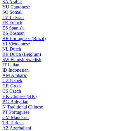
SA
Arabic
YU
Cantonese
SO
Somali
LV
Latvian
FR
French
ES
Spanish
BS
Bosnian
BR
Portuguese (Brazil)
VI
Vietnamese
NL
Dutch
BE
Dutch (Belgium)
SW
Finnish Swedish
IT
Italian
ID
Indonesian
AM
Amharic
UZ
Uzbek
GR
Greek
CS
Czech
HK
Chinese (HK)
BG
Bulgarian
N
Traditional Chinese
PT
Portuguese
CM
Mandarin
TR
Turkish
AZ
Azerbaijani