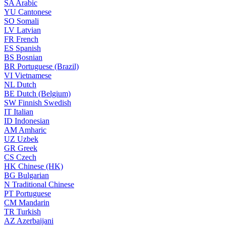
SA
Arabic
YU
Cantonese
SO
Somali
LV
Latvian
FR
French
ES
Spanish
BS
Bosnian
BR
Portuguese (Brazil)
VI
Vietnamese
NL
Dutch
BE
Dutch (Belgium)
SW
Finnish Swedish
IT
Italian
ID
Indonesian
AM
Amharic
UZ
Uzbek
GR
Greek
CS
Czech
HK
Chinese (HK)
BG
Bulgarian
N
Traditional Chinese
PT
Portuguese
CM
Mandarin
TR
Turkish
AZ
Azerbaijani