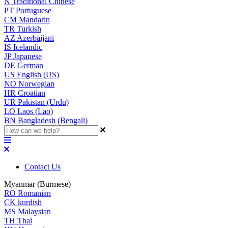
N
Traditional Chinese
PT
Portuguese
CM
Mandarin
TR
Turkish
AZ
Azerbaijani
IS
Icelandic
JP
Japanese
DE
German
US
English (US)
NO
Norwegian
HR
Croatian
UR
Pakistan (Urdu)
LO
Laos (Lao)
BN
Bangladesh (Bengali)
Contact Us
Myanmar (Burmese)
RO
Romanian
CK
kurdish
MS
Malaysian
TH
Thai