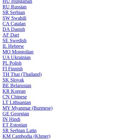
HU
Hungarian
RU
Russian
SR
Serbian
SW
Swahili
CA
Catalan
DA
Danish
AF
Dari
SE
Swedish
IL
Hebrew
MO
Mongolian
UA
Ukrainian
PL
Polish
FI
Finnish
TH
Thai (Thailand)
SK
Slovak
BE
Belarusian
KR
Korean
CN
Chinese
LT
Lithuanian
MY
Myanmar (Burmese)
GE
Georgian
IN
Hindi
ET
Estonian
SR
Serbian Latin
KM
Cambodia (Khmer)