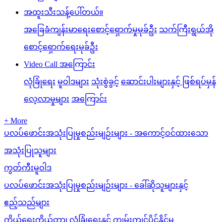
အထူးသီးသန့်ပေါ်တယ်။
အခြေခံကျန်းမာရေးစောင့်ရှောက်မှုမုခ်ဦး
သက်ကြီးရွယ်အို
စောင့်ရှောက်ရေးမုခ်ဦး
Video Call အကြောင်း
လုံခြုံရေး
မူဝါဒများ
သုံးစွဲခွင့်
ဆောင်းပါးများနှင့် ဖြစ်ရပ်မှန်
လေ့လာမှုများ
အကြောင်း
+ More
ပလပ်ဖောင်းအသုံးပြုမှုစည်းမျဉ်းများ - အကောင့်ဝင်ထားသော
အသုံးပြုသူများ
ကွတ်ကီးမူဝါဒ
ပလပ်ဖောင်းအသုံးပြုမှုစည်းမျဉ်းများ - ခေါ်ဆိုသူများနှင့်
ဧည့်သည်များ
ကိုယ်ရေးကိုယ်တာ၊ လုံခြုံရေးနှင့် ကျွမ်းကျင်ပိုင်နိုင်မှု