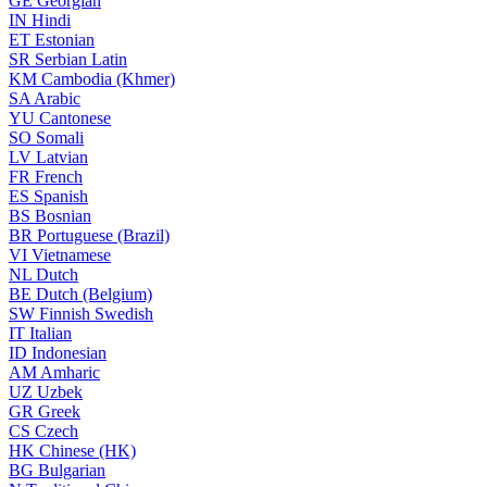
GE
Georgian
IN
Hindi
ET
Estonian
SR
Serbian Latin
KM
Cambodia (Khmer)
SA
Arabic
YU
Cantonese
SO
Somali
LV
Latvian
FR
French
ES
Spanish
BS
Bosnian
BR
Portuguese (Brazil)
VI
Vietnamese
NL
Dutch
BE
Dutch (Belgium)
SW
Finnish Swedish
IT
Italian
ID
Indonesian
AM
Amharic
UZ
Uzbek
GR
Greek
CS
Czech
HK
Chinese (HK)
BG
Bulgarian