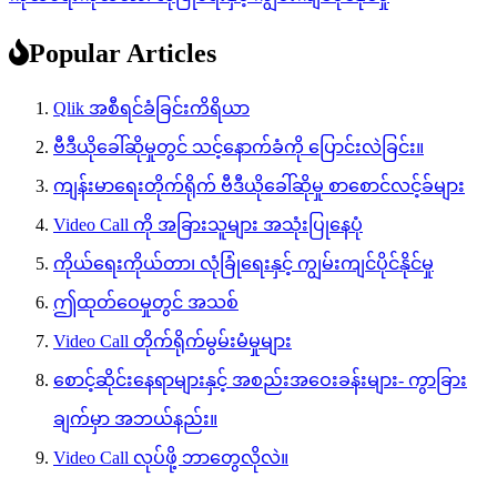
Popular Articles
Qlik အစီရင်ခံခြင်းကိရိယာ
ဗီဒီယိုခေါ်ဆိုမှုတွင် သင့်နောက်ခံကို ပြောင်းလဲခြင်း။
ကျန်းမာရေးတိုက်ရိုက် ဗီဒီယိုခေါ်ဆိုမှု စာစောင်လင့်ခ်များ
Video Call ကို အခြားသူများ အသုံးပြုနေပုံ
ကိုယ်ရေးကိုယ်တာ၊ လုံခြုံရေးနှင့် ကျွမ်းကျင်ပိုင်နိုင်မှု
ဤထုတ်ဝေမှုတွင် အသစ်
Video Call တိုက်ရိုက်မွမ်းမံမှုများ
စောင့်ဆိုင်းနေရာများနှင့် အစည်းအဝေးခန်းများ- ကွာခြား
ချက်မှာ အဘယ်နည်း။
Video Call လုပ်ဖို့ ဘာတွေလိုလဲ။