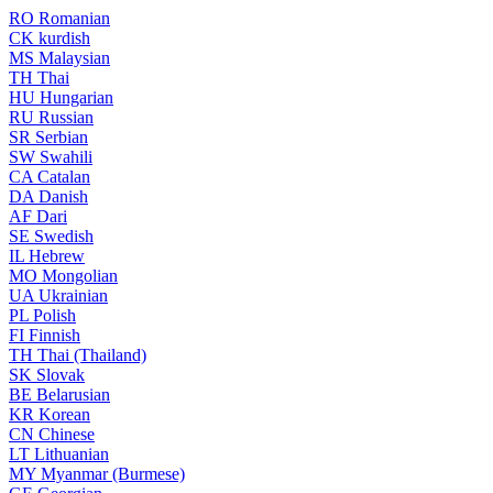
RO
Romanian
CK
kurdish
MS
Malaysian
TH
Thai
HU
Hungarian
RU
Russian
SR
Serbian
SW
Swahili
CA
Catalan
DA
Danish
AF
Dari
SE
Swedish
IL
Hebrew
MO
Mongolian
UA
Ukrainian
PL
Polish
FI
Finnish
TH
Thai (Thailand)
SK
Slovak
BE
Belarusian
KR
Korean
CN
Chinese
LT
Lithuanian
MY
Myanmar (Burmese)