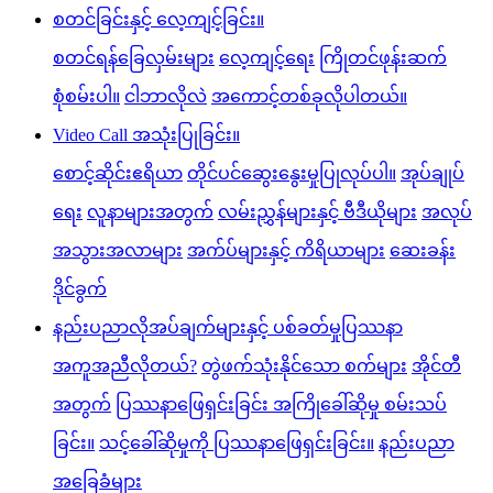
စတင်ခြင်းနှင့် လေ့ကျင့်ခြင်း။
စတင်ရန်ခြေလှမ်းများ
လေ့ကျင့်ရေး
ကြိုတင်ဖုန်းဆက်
စုံစမ်းပါ။
ငါဘာလိုလဲ
အကောင့်တစ်ခုလိုပါတယ်။
Video Call အသုံးပြုခြင်း။
စောင့်ဆိုင်းဧရိယာ
တိုင်ပင်ဆွေးနွေးမှုပြုလုပ်ပါ။
အုပ်ချုပ်
ရေး
လူနာများအတွက်
လမ်းညွှန်များနှင့် ဗီဒီယိုများ
အလုပ်
အသွားအလာများ
အက်ပ်များနှင့် ကိရိယာများ
ဆေးခန်း
ဒိုင်ခွက်
နည်းပညာလိုအပ်ချက်များနှင့် ပစ်ခတ်မှုပြဿနာ
အကူအညီလိုတယ်?
တွဲဖက်သုံးနိုင်သော စက်များ
အိုင်တီ
အတွက်
ပြဿနာဖြေရှင်းခြင်း အကြိုခေါ်ဆိုမှု စမ်းသပ်
ခြင်း။
သင့်ခေါ်ဆိုမှုကို ပြဿနာဖြေရှင်းခြင်း။
နည်းပညာ
အခြေခံများ