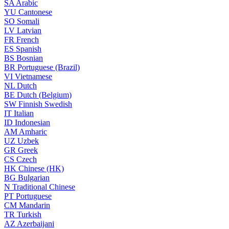
SA
Arabic
YU
Cantonese
SO
Somali
LV
Latvian
FR
French
ES
Spanish
BS
Bosnian
BR
Portuguese (Brazil)
VI
Vietnamese
NL
Dutch
BE
Dutch (Belgium)
SW
Finnish Swedish
IT
Italian
ID
Indonesian
AM
Amharic
UZ
Uzbek
GR
Greek
CS
Czech
HK
Chinese (HK)
BG
Bulgarian
N
Traditional Chinese
PT
Portuguese
CM
Mandarin
TR
Turkish
AZ
Azerbaijani