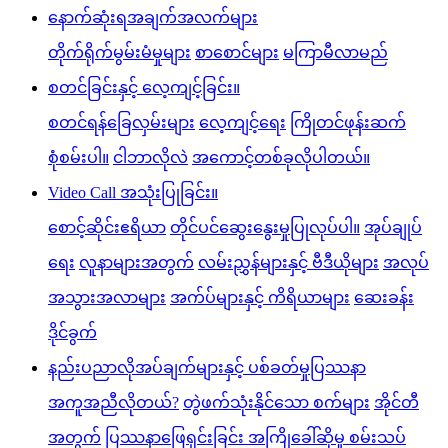
နောက်ဆုံးရအချက်အလက်များ
တိုက်ရိုက်မွမ်းမံမှုများ
စာစောင်များ
မကြာမီလာမည်
စတင်ခြင်းနှင့် လေ့ကျင့်ခြင်း။
စတင်ရန်ခြေလှမ်းများ
လေ့ကျင့်ရေး
ကြိုတင်ဖုန်းဆက်
စုံစမ်းပါ။
ငါဘာလိုလဲ
အကောင့်တစ်ခုလိုပါတယ်။
Video Call အသုံးပြုခြင်း။
စောင့်ဆိုင်းဧရိယာ
တိုင်ပင်ဆွေးနွေးမှုပြုလုပ်ပါ။
အုပ်ချုပ်
ရေး
လူနာများအတွက်
လမ်းညွှန်များနှင့် ဗီဒီယိုများ
အလုပ်
အသွားအလာများ
အက်ပ်များနှင့် ကိရိယာများ
ဆေးခန်း
ဒိုင်ခွက်
နည်းပညာလိုအပ်ချက်များနှင့် ပစ်ခတ်မှုပြဿနာ
အကူအညီလိုတယ်?
တွဲဖက်သုံးနိုင်သော စက်များ
အိုင်တီ
အတွက်
ပြဿနာဖြေရှင်းခြင်း အကြိုခေါ်ဆိုမှု စမ်းသပ်