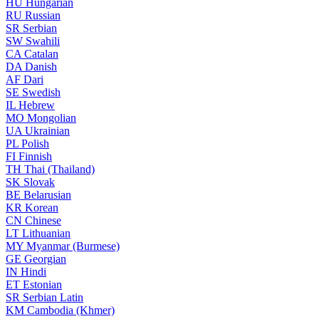
HU
Hungarian
RU
Russian
SR
Serbian
SW
Swahili
CA
Catalan
DA
Danish
AF
Dari
SE
Swedish
IL
Hebrew
MO
Mongolian
UA
Ukrainian
PL
Polish
FI
Finnish
TH
Thai (Thailand)
SK
Slovak
BE
Belarusian
KR
Korean
CN
Chinese
LT
Lithuanian
MY
Myanmar (Burmese)
GE
Georgian
IN
Hindi
ET
Estonian
SR
Serbian Latin
KM
Cambodia (Khmer)