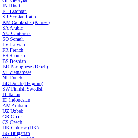
GE
Georgian
IN
Hindi
ET
Estonian
SR
Serbian Latin
KM
Cambodia (Khmer)
SA
Arabic
YU
Cantonese
SO
Somali
LV
Latvian
FR
French
ES
Spanish
BS
Bosnian
BR
Portuguese (Brazil)
VI
Vietnamese
NL
Dutch
BE
Dutch (Belgium)
SW
Finnish Swedish
IT
Italian
ID
Indonesian
AM
Amharic
UZ
Uzbek
GR
Greek
CS
Czech
HK
Chinese (HK)
BG
Bulgarian