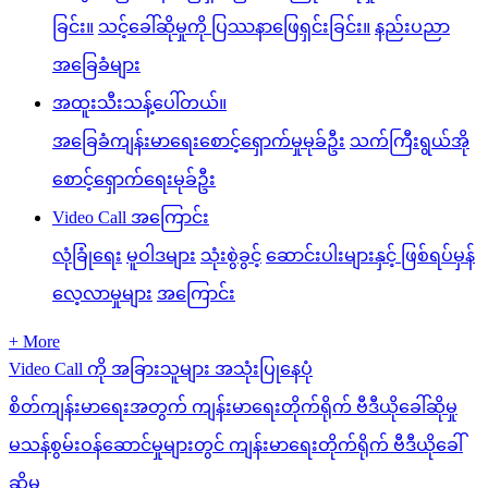
ခြင်း။
သင့်ခေါ်ဆိုမှုကို ပြဿနာဖြေရှင်းခြင်း။
နည်းပညာ
အခြေခံများ
အထူးသီးသန့်ပေါ်တယ်။
အခြေခံကျန်းမာရေးစောင့်ရှောက်မှုမုခ်ဦး
သက်ကြီးရွယ်အို
စောင့်ရှောက်ရေးမုခ်ဦး
Video Call အကြောင်း
လုံခြုံရေး
မူဝါဒများ
သုံးစွဲခွင့်
ဆောင်းပါးများနှင့် ဖြစ်ရပ်မှန်
လေ့လာမှုများ
အကြောင်း
+ More
Video Call ကို အခြားသူများ အသုံးပြုနေပုံ
စိတ်ကျန်းမာရေးအတွက် ကျန်းမာရေးတိုက်ရိုက် ဗီဒီယိုခေါ်ဆိုမှု
မသန်စွမ်းဝန်ဆောင်မှုများတွင် ကျန်းမာရေးတိုက်ရိုက် ဗီဒီယိုခေါ်
ဆိုမှု