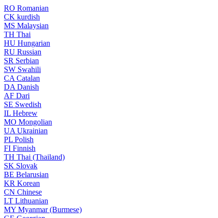
RO
Romanian
CK
kurdish
MS
Malaysian
TH
Thai
HU
Hungarian
RU
Russian
SR
Serbian
SW
Swahili
CA
Catalan
DA
Danish
AF
Dari
SE
Swedish
IL
Hebrew
MO
Mongolian
UA
Ukrainian
PL
Polish
FI
Finnish
TH
Thai (Thailand)
SK
Slovak
BE
Belarusian
KR
Korean
CN
Chinese
LT
Lithuanian
MY
Myanmar (Burmese)