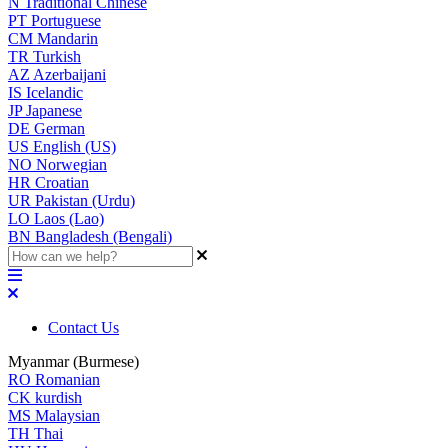
N
Traditional Chinese
PT
Portuguese
CM
Mandarin
TR
Turkish
AZ
Azerbaijani
IS
Icelandic
JP
Japanese
DE
German
US
English (US)
NO
Norwegian
HR
Croatian
UR
Pakistan (Urdu)
LO
Laos (Lao)
BN
Bangladesh (Bengali)
Contact Us
Myanmar (Burmese)
RO
Romanian
CK
kurdish
MS
Malaysian
TH
Thai