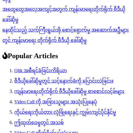
အထွေထွေအလေ့အကျင့်အတွက် ကျန်းမာရေးတိုက်ရိုက် ဗီဒီယို
ခေါ်ဆိုမှု
နေထိုင်သည့် သက်ကြီးရွယ်အို စောင့်ရှောက်မှု အဆောက်အဦများ
တွင် ကျန်းမာရေး တိုက်ရိုက် ဗီဒီယို ခေါ်ဆိုမှု
Popular Articles
Qlik အစီရင်ခံခြင်းကိရိယာ
ဗီဒီယိုခေါ်ဆိုမှုတွင် သင့်နောက်ခံကို ပြောင်းလဲခြင်း။
ကျန်းမာရေးတိုက်ရိုက် ဗီဒီယိုခေါ်ဆိုမှု စာစောင်လင့်ခ်များ
Video Call ကို အခြားသူများ အသုံးပြုနေပုံ
ကိုယ်ရေးကိုယ်တာ၊ လုံခြုံရေးနှင့် ကျွမ်းကျင်ပိုင်နိုင်မှု
ဤထုတ်ဝေမှုတွင် အသစ်
Video Call တိုက်ရိုက်မွမ်းမံမှုများ