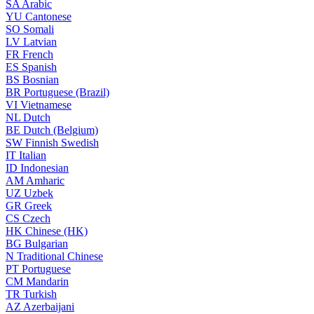
SA
Arabic
YU
Cantonese
SO
Somali
LV
Latvian
FR
French
ES
Spanish
BS
Bosnian
BR
Portuguese (Brazil)
VI
Vietnamese
NL
Dutch
BE
Dutch (Belgium)
SW
Finnish Swedish
IT
Italian
ID
Indonesian
AM
Amharic
UZ
Uzbek
GR
Greek
CS
Czech
HK
Chinese (HK)
BG
Bulgarian
N
Traditional Chinese
PT
Portuguese
CM
Mandarin
TR
Turkish
AZ
Azerbaijani