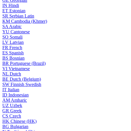
GE
Georgian
IN
Hindi
ET
Estonian
SR
Serbian Latin
KM
Cambodia (Khmer)
SA
Arabic
YU
Cantonese
SO
Somali
LV
Latvian
FR
French
ES
Spanish
BS
Bosnian
BR
Portuguese (Brazil)
VI
Vietnamese
NL
Dutch
BE
Dutch (Belgium)
SW
Finnish Swedish
IT
Italian
ID
Indonesian
AM
Amharic
UZ
Uzbek
GR
Greek
CS
Czech
HK
Chinese (HK)
BG
Bulgarian