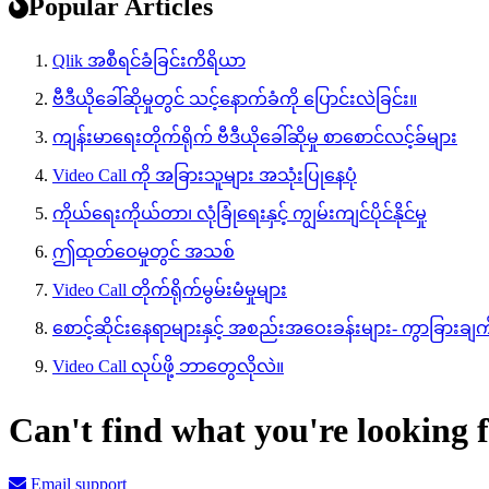
Popular Articles
Qlik အစီရင်ခံခြင်းကိရိယာ
ဗီဒီယိုခေါ်ဆိုမှုတွင် သင့်နောက်ခံကို ပြောင်းလဲခြင်း။
ကျန်းမာရေးတိုက်ရိုက် ဗီဒီယိုခေါ်ဆိုမှု စာစောင်လင့်ခ်များ
Video Call ကို အခြားသူများ အသုံးပြုနေပုံ
ကိုယ်ရေးကိုယ်တာ၊ လုံခြုံရေးနှင့် ကျွမ်းကျင်ပိုင်နိုင်မှု
ဤထုတ်ဝေမှုတွင် အသစ်
Video Call တိုက်ရိုက်မွမ်းမံမှုများ
စောင့်ဆိုင်းနေရာများနှင့် အစည်းအဝေးခန်းများ- ကွာခြား
Video Call လုပ်ဖို့ ဘာတွေလိုလဲ။
Can't find what you're looking 
Email support