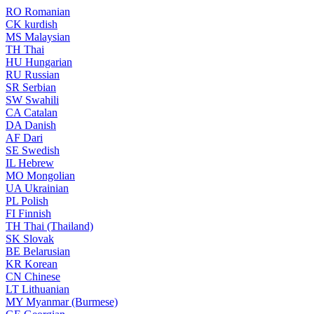
RO
Romanian
CK
kurdish
MS
Malaysian
TH
Thai
HU
Hungarian
RU
Russian
SR
Serbian
SW
Swahili
CA
Catalan
DA
Danish
AF
Dari
SE
Swedish
IL
Hebrew
MO
Mongolian
UA
Ukrainian
PL
Polish
FI
Finnish
TH
Thai (Thailand)
SK
Slovak
BE
Belarusian
KR
Korean
CN
Chinese
LT
Lithuanian
MY
Myanmar (Burmese)