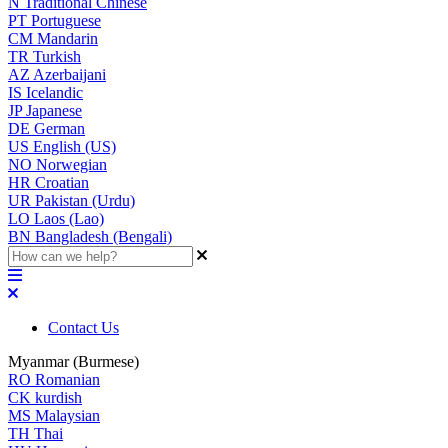
N
Traditional Chinese
PT
Portuguese
CM
Mandarin
TR
Turkish
AZ
Azerbaijani
IS
Icelandic
JP
Japanese
DE
German
US
English (US)
NO
Norwegian
HR
Croatian
UR
Pakistan (Urdu)
LO
Laos (Lao)
BN
Bangladesh (Bengali)
Contact Us
Myanmar (Burmese)
RO
Romanian
CK
kurdish
MS
Malaysian
TH
Thai