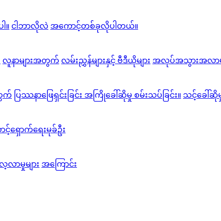
ပါ။
ငါဘာလိုလဲ
အကောင့်တစ်ခုလိုပါတယ်။
း
လူနာများအတွက်
လမ်းညွှန်များနှင့် ဗီဒီယိုများ
အလုပ်အသွားအလာမ
ွက်
ပြဿနာဖြေရှင်းခြင်း အကြိုခေါ်ဆိုမှု စမ်းသပ်ခြင်း။
သင့်ခေါ်ဆို
င့်ရှောက်ရေးမုခ်ဦး
လေ့လာမှုများ
အကြောင်း