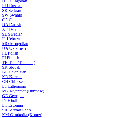
HU
Hungarian
RU
Russian
SR
Serbian
SW
Swahili
CA
Catalan
DA
Danish
AF
Dari
SE
Swedish
IL
Hebrew
MO
Mongolian
UA
Ukrainian
PL
Polish
FI
Finnish
TH
Thai (Thailand)
SK
Slovak
BE
Belarusian
KR
Korean
CN
Chinese
LT
Lithuanian
MY
Myanmar (Burmese)
GE
Georgian
IN
Hindi
ET
Estonian
SR
Serbian Latin
KM
Cambodia (Khmer)