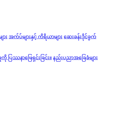
ျား
အက်ပ်များနှင့် ကိရိယာများ
ဆေးခန်းဒိုင်ခွက်
မှုကို ပြဿနာဖြေရှင်းခြင်း။
နည်းပညာအခြေခံများ