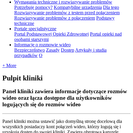
Wymagania techniczne i rozwiązywanie problemów
Potrzebuję pomocy?
Kompatybilne urządzenia
Dla tego
Rozwiązywanie problemów z testem przed połączeniem
Rozwiązywanie problemów z połączeniem
Podstawy
techniczne
Portale specjalistyczne
Portal Podstawowej Opieki Zdrowotnej
Portal opieki nad
osobami starszymi
Informacje o rozmowie wideo
Bezpieczeństwo
Zasady
Dostęp
Artykuły i studia
przypadków
O
+ More
Pulpit kliniki
Panel kliniki zawiera informacje dotyczące rozmów
wideo oraz łącza dostępne dla użytkowników
logujących się do rozmów wideo
Panel
kliniki
mo
ż
na
ustawi
ć
jako
domy
ś
ln
ą
stron
ę
docelow
ą
dla
wszystkich
posiadaczy
kont
po
ł
ą
cze
ń
wideo
,
kt
ó
rzy
loguj
ą
si
ę
i
uzyskuj
ą
dost
ę
p
do
swojej
kliniki
.
Zawiera
obrotow
ą
karuzel
ę