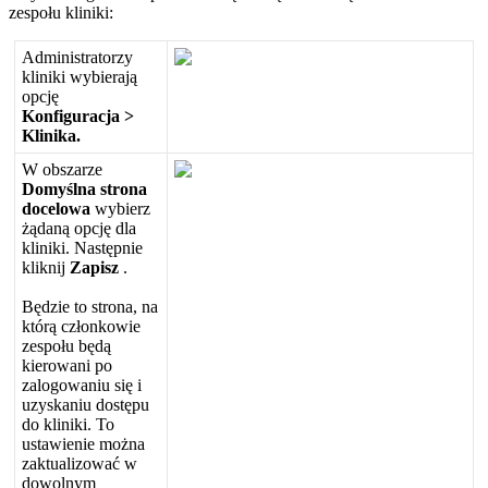
zespo
ł
u
kliniki
:
Administratorzy
kliniki
wybieraj
ą
opcj
ę
Konfiguracja
>
Klinika
.
W
obszarze
Domy
ś
lna
strona
docelowa
wybierz
ż
ą
dan
ą
opcj
ę
dla
kliniki
.
Nast
ę
pnie
kliknij
Zapisz
.
B
ę
dzie
to
strona
,
na
kt
ó
r
ą
cz
ł
onkowie
zespo
ł
u
b
ę
d
ą
kierowani
po
zalogowaniu
si
ę
i
uzyskaniu
dost
ę
pu
do
kliniki
.
To
ustawienie
mo
ż
na
zaktualizowa
ć
w
dowolnym