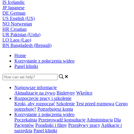
IS
Icelandic
JP
Japanese
DE
German
US
English (US)
NO
Norwegian
HR
Croatian
UR
Pakistan (Urdu)
LO
Laos (Lao)
BN
Bangladesh (Bengali)
Home
Korzystanie z połączenia wideo
Panel kliniki
Najnowsze informacje
Aktualizacje na żywo
Biuletyny
Wkrótce
Rozpoczęcie pracy i szkolenie
Kroki, aby rozpocząć
Szkolenie
Test przed rozmową
Czego
potrzebuję?
Potrzebujesz konta
Korzystanie z połączenia wideo
Poczekalnia
Przeprowadź konsultację
Administracja
Dla
Pacjentów
Poradniki i filmy
Przepływy pracy
Aplikacje i
narzędzia
Panel kliniki