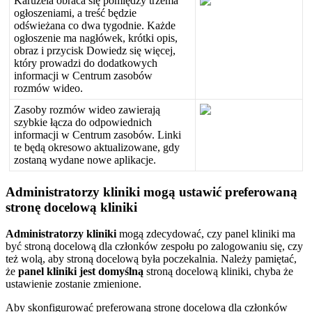
Karuzela
obraca
si
ę
pomi
ę
dzy
trzema
og
ł
oszeniami
,
a
tre
ś
ć
b
ę
dzie
od
ś
wie
ż
ana
co
dwa
tygodnie
.
Ka
ż
de
og
ł
oszenie
ma
nag
ł
ó
wek
,
kr
ó
tki
opis
,
obraz
i
przycisk
Dowiedz
si
ę
wi
ę
cej
,
kt
ó
ry
prowadzi
do
dodatkowych
informacji
w
Centrum
zasob
ó
w
rozm
ó
w
wideo
.
Zasoby
rozm
ó
w
wideo
zawieraj
ą
szybkie
ł
ą
cza
do
odpowiednich
informacji
w
Centrum
zasob
ó
w
.
Linki
te
b
ę
d
ą
okresowo
aktualizowane
,
gdy
zostan
ą
wydane
nowe
aplikacje
.
Administratorzy
kliniki
mog
ą
ustawi
ć
preferowan
ą
stron
ę
docelow
ą
kliniki
Administratorzy
kliniki
mog
ą
zdecydowa
ć
,
czy
panel
kliniki
ma
by
ć
stron
ą
docelow
ą
dla
cz
ł
onk
ó
w
zespo
ł
u
po
zalogowaniu
si
ę
,
czy
te
ż
wol
ą
,
aby
stron
ą
docelow
ą
by
ł
a
poczekalnia
.
Nale
ż
y
pami
ę
ta
ć
,
ż
e
panel
kliniki
jest
domy
ś
ln
ą
stron
ą
docelow
ą
kliniki
,
chyba
ż
e
ustawienie
zostanie
zmienione
.
Aby
skonfigurowa
ć
preferowan
ą
stron
ę
docelow
ą
dla
cz
ł
onk
ó
w