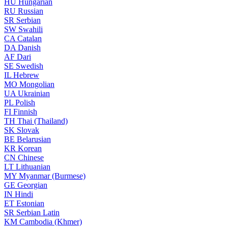
HU
Hungarian
RU
Russian
SR
Serbian
SW
Swahili
CA
Catalan
DA
Danish
AF
Dari
SE
Swedish
IL
Hebrew
MO
Mongolian
UA
Ukrainian
PL
Polish
FI
Finnish
TH
Thai (Thailand)
SK
Slovak
BE
Belarusian
KR
Korean
CN
Chinese
LT
Lithuanian
MY
Myanmar (Burmese)
GE
Georgian
IN
Hindi
ET
Estonian
SR
Serbian Latin
KM
Cambodia (Khmer)