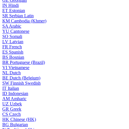
GE
Georgian
IN
Hindi
ET
Estonian
SR
Serbian Latin
KM
Cambodia (Khmer)
SA
Arabic
YU
Cantonese
SO
Somali
LV
Latvian
FR
French
ES
Spanish
BS
Bosnian
BR
Portuguese (Brazil)
VI
Vietnamese
NL
Dutch
BE
Dutch (Belgium)
SW
Finnish Swedish
IT
Italian
ID
Indonesian
AM
Amharic
UZ
Uzbek
GR
Greek
CS
Czech
HK
Chinese (HK)
BG
Bulgarian