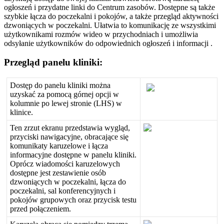
og
ł
osze
ń
i
przydatne
linki
do
Centrum
zasob
ó
w
.
Dost
ę
pne
s
ą
tak
ż
e
szybkie
ł
ą
cza
do
poczekalni
i
pokoj
ó
w
,
a
tak
ż
e
przegl
ą
d
aktywno
ś
ci
dzwoni
ą
cych
w
poczekalni
.
U
ł
atwia
to
komunikacj
ę
ze
wszystkimi
u
ż
ytkownikami
rozm
ó
w
wideo
w
przychodniach
i
umo
ż
liwia
odsy
ł
anie
u
ż
ytkownik
ó
w
do
odpowiednich
og
ł
osze
ń
i
informacji
.
Przegl
ą
d
panelu
kliniki
:
Dost
ę
p
do
panelu
kliniki
mo
ż
na
uzyska
ć
za
pomoc
ą
g
ó
rnej
opcji
w
kolumnie
po
lewej
stronie
(
LHS
)
w
klinice
.
Ten
zrzut
ekranu
przedstawia
wygl
ą
d
,
przyciski
nawigacyjne
,
obracaj
ą
ce
si
ę
komunikaty
karuzelowe
i
ł
ą
cza
informacyjne
dost
ę
pne
w
panelu
kliniki
.
Opr
ó
cz
wiadomo
ś
ci
karuzelowych
dost
ę
pne
jest
zestawienie
os
ó
b
dzwoni
ą
cych
w
poczekalni
,
ł
ą
cza
do
poczekalni
,
sal
konferencyjnych
i
pokoj
ó
w
grupowych
oraz
przycisk
testu
przed
po
ł
ą
czeniem
.