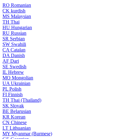
RO
Romanian
CK
kurdish
MS
Malaysian
TH
Thai
HU
Hungarian
RU
Russian
SR
Serbian
SW
Swahili
CA
Catalan
DA
Danish
AF
Dari
SE
Swedish
IL
Hebrew
MO
Mongolian
UA
Ukrainian
PL
Polish
FI
Finnish
TH
Thai (Thailand)
SK
Slovak
BE
Belarusian
KR
Korean
CN
Chinese
LT
Lithuanian
MY
Myanmar (Burmese)