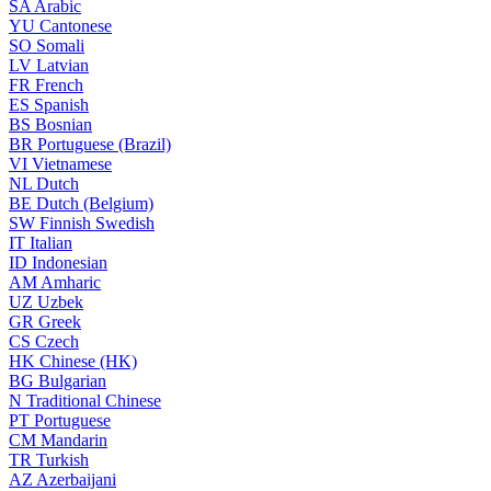
SA
Arabic
YU
Cantonese
SO
Somali
LV
Latvian
FR
French
ES
Spanish
BS
Bosnian
BR
Portuguese (Brazil)
VI
Vietnamese
NL
Dutch
BE
Dutch (Belgium)
SW
Finnish Swedish
IT
Italian
ID
Indonesian
AM
Amharic
UZ
Uzbek
GR
Greek
CS
Czech
HK
Chinese (HK)
BG
Bulgarian
N
Traditional Chinese
PT
Portuguese
CM
Mandarin
TR
Turkish
AZ
Azerbaijani