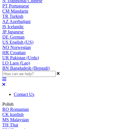
N
Traditional Chinese
PT
Portuguese
CM
Mandarin
TR
Turkish
AZ
Azerbaijani
IS
Icelandic
JP
Japanese
DE
German
US
English (US)
NO
Norwegian
HR
Croatian
UR
Pakistan (Urdu)
LO
Laos (Lao)
BN
Bangladesh (Bengali)
Contact Us
Polish
RO
Romanian
CK
kurdish
MS
Malaysian
TH
Thai