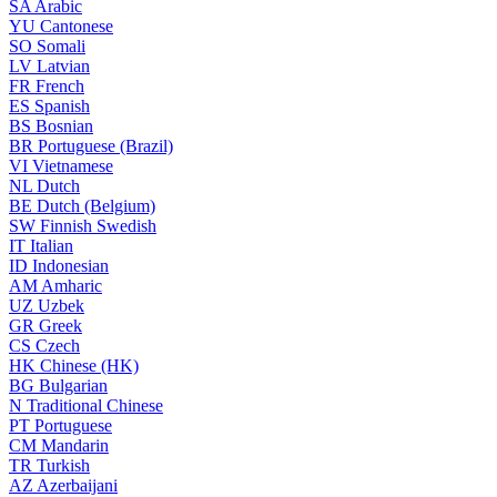
SA
Arabic
YU
Cantonese
SO
Somali
LV
Latvian
FR
French
ES
Spanish
BS
Bosnian
BR
Portuguese (Brazil)
VI
Vietnamese
NL
Dutch
BE
Dutch (Belgium)
SW
Finnish Swedish
IT
Italian
ID
Indonesian
AM
Amharic
UZ
Uzbek
GR
Greek
CS
Czech
HK
Chinese (HK)
BG
Bulgarian
N
Traditional Chinese
PT
Portuguese
CM
Mandarin
TR
Turkish
AZ
Azerbaijani