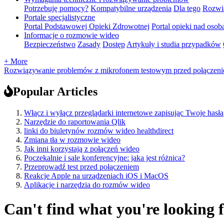
Potrzebuję pomocy?
Kompatybilne urządzenia
Dla tego
Rozwią
Portale specjalistyczne
Portal Podstawowej Opieki Zdrowotnej
Portal opieki nad osob
Informacje o rozmowie wideo
Bezpieczeństwo
Zasady
Dostęp
Artykuły i studia przypadków
+ More
Rozwiązywanie problemów z mikrofonem testowym przed połączen
Popular Articles
Włącz i wyłącz przeglądarki internetowe zapisując Twoje hasła
Narzędzie do raportowania Qlik
linki do biuletynów rozmów wideo healthdirect
Zmiana tła w rozmowie wideo
Jak inni korzystają z połączeń wideo
Poczekalnie i sale konferencyjne: jaka jest różnica?
Przeprowadź test przed połączeniem
Reakcje Apple na urządzeniach iOS i MacOS
Aplikacje i narzędzia do rozmów wideo
Can't find what you're looking 