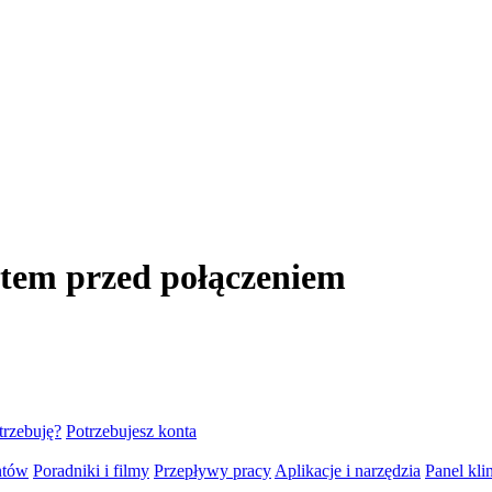
tem przed połączeniem
trzebuję?
Potrzebujesz konta
ntów
Poradniki i filmy
Przepływy pracy
Aplikacje i narzędzia
Panel klin