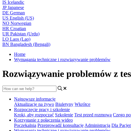
IS
Icelandic
JP
Japanese
DE
German
US
English (US)
NO
Norwegian
HR
Croatian
UR
Pakistan (Urdu)
LO
Laos (Lao)
BN
Bangladesh (Bengali)
Home
Wymagania techniczne i rozwiązywanie problemów
Rozwiązywanie problemów z tes
Najnowsze informacje
Aktualizacje na żywo
Biuletyny
Wkrótce
Rozpoczęcie pracy i szkolenie
Kroki, aby rozpocząć
Szkolenie
Test przed rozmową
Czego po
Korzystanie z połączenia wideo
Poczekalnia
Przeprowadź konsultację
Administracja
Dla Pacje
Wymagania techniczne i rozwiązywanie problemów