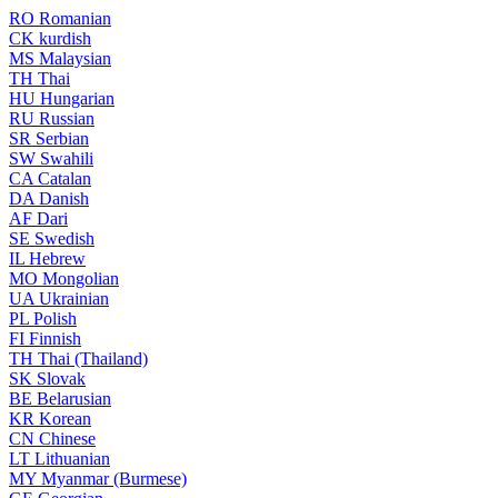
RO
Romanian
CK
kurdish
MS
Malaysian
TH
Thai
HU
Hungarian
RU
Russian
SR
Serbian
SW
Swahili
CA
Catalan
DA
Danish
AF
Dari
SE
Swedish
IL
Hebrew
MO
Mongolian
UA
Ukrainian
PL
Polish
FI
Finnish
TH
Thai (Thailand)
SK
Slovak
BE
Belarusian
KR
Korean
CN
Chinese
LT
Lithuanian
MY
Myanmar (Burmese)