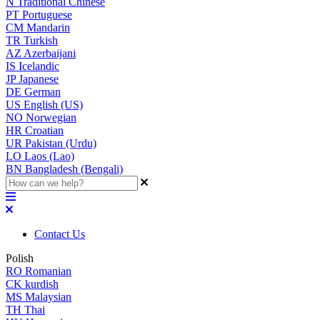
N
Traditional Chinese
PT
Portuguese
CM
Mandarin
TR
Turkish
AZ
Azerbaijani
IS
Icelandic
JP
Japanese
DE
German
US
English (US)
NO
Norwegian
HR
Croatian
UR
Pakistan (Urdu)
LO
Laos (Lao)
BN
Bangladesh (Bengali)
Contact Us
Polish
RO
Romanian
CK
kurdish
MS
Malaysian
TH
Thai