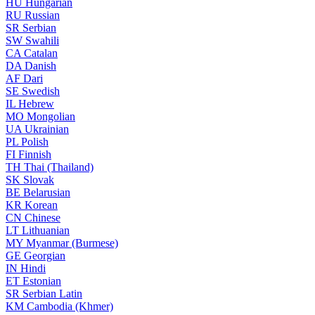
HU
Hungarian
RU
Russian
SR
Serbian
SW
Swahili
CA
Catalan
DA
Danish
AF
Dari
SE
Swedish
IL
Hebrew
MO
Mongolian
UA
Ukrainian
PL
Polish
FI
Finnish
TH
Thai (Thailand)
SK
Slovak
BE
Belarusian
KR
Korean
CN
Chinese
LT
Lithuanian
MY
Myanmar (Burmese)
GE
Georgian
IN
Hindi
ET
Estonian
SR
Serbian Latin
KM
Cambodia (Khmer)