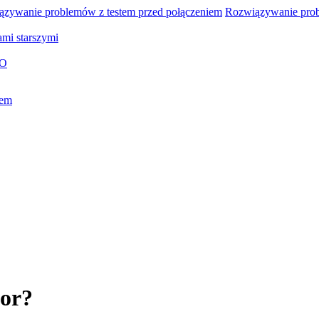
zywanie problemów z testem przed połączeniem
Rozwiązywanie pro
ami starszymi
O
iem
for?