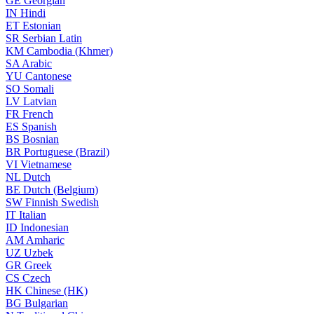
GE
Georgian
IN
Hindi
ET
Estonian
SR
Serbian Latin
KM
Cambodia (Khmer)
SA
Arabic
YU
Cantonese
SO
Somali
LV
Latvian
FR
French
ES
Spanish
BS
Bosnian
BR
Portuguese (Brazil)
VI
Vietnamese
NL
Dutch
BE
Dutch (Belgium)
SW
Finnish Swedish
IT
Italian
ID
Indonesian
AM
Amharic
UZ
Uzbek
GR
Greek
CS
Czech
HK
Chinese (HK)
BG
Bulgarian