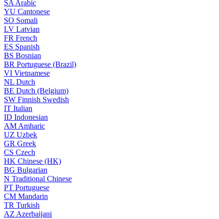
SA
Arabic
YU
Cantonese
SO
Somali
LV
Latvian
FR
French
ES
Spanish
BS
Bosnian
BR
Portuguese (Brazil)
VI
Vietnamese
NL
Dutch
BE
Dutch (Belgium)
SW
Finnish Swedish
IT
Italian
ID
Indonesian
AM
Amharic
UZ
Uzbek
GR
Greek
CS
Czech
HK
Chinese (HK)
BG
Bulgarian
N
Traditional Chinese
PT
Portuguese
CM
Mandarin
TR
Turkish
AZ
Azerbaijani