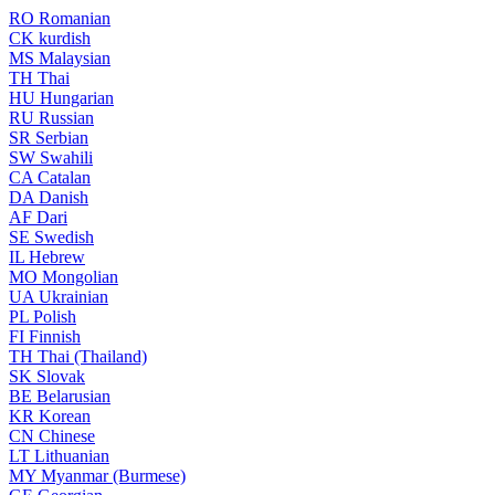
RO
Romanian
CK
kurdish
MS
Malaysian
TH
Thai
HU
Hungarian
RU
Russian
SR
Serbian
SW
Swahili
CA
Catalan
DA
Danish
AF
Dari
SE
Swedish
IL
Hebrew
MO
Mongolian
UA
Ukrainian
PL
Polish
FI
Finnish
TH
Thai (Thailand)
SK
Slovak
BE
Belarusian
KR
Korean
CN
Chinese
LT
Lithuanian
MY
Myanmar (Burmese)