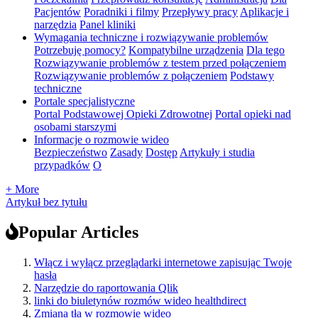
Pacjentów
Poradniki i filmy
Przepływy pracy
Aplikacje i
narzędzia
Panel kliniki
Wymagania techniczne i rozwiązywanie problemów
Potrzebuję pomocy?
Kompatybilne urządzenia
Dla tego
Rozwiązywanie problemów z testem przed połączeniem
Rozwiązywanie problemów z połączeniem
Podstawy
techniczne
Portale specjalistyczne
Portal Podstawowej Opieki Zdrowotnej
Portal opieki nad
osobami starszymi
Informacje o rozmowie wideo
Bezpieczeństwo
Zasady
Dostęp
Artykuły i studia
przypadków
O
+ More
Artykuł bez tytułu
Popular Articles
Włącz i wyłącz przeglądarki internetowe zapisując Twoje
hasła
Narzędzie do raportowania Qlik
linki do biuletynów rozmów wideo healthdirect
Zmiana tła w rozmowie wideo