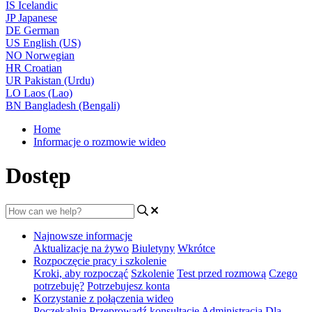
IS
Icelandic
JP
Japanese
DE
German
US
English (US)
NO
Norwegian
HR
Croatian
UR
Pakistan (Urdu)
LO
Laos (Lao)
BN
Bangladesh (Bengali)
Home
Informacje o rozmowie wideo
Dostęp
Najnowsze informacje
Aktualizacje na żywo
Biuletyny
Wkrótce
Rozpoczęcie pracy i szkolenie
Kroki, aby rozpocząć
Szkolenie
Test przed rozmową
Czego
potrzebuję?
Potrzebujesz konta
Korzystanie z połączenia wideo
Poczekalnia
Przeprowadź konsultację
Administracja
Dla