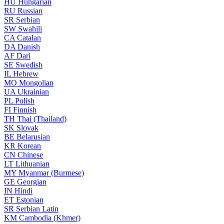
HU
Hungarian
RU
Russian
SR
Serbian
SW
Swahili
CA
Catalan
DA
Danish
AF
Dari
SE
Swedish
IL
Hebrew
MO
Mongolian
UA
Ukrainian
PL
Polish
FI
Finnish
TH
Thai (Thailand)
SK
Slovak
BE
Belarusian
KR
Korean
CN
Chinese
LT
Lithuanian
MY
Myanmar (Burmese)
GE
Georgian
IN
Hindi
ET
Estonian
SR
Serbian Latin
KM
Cambodia (Khmer)