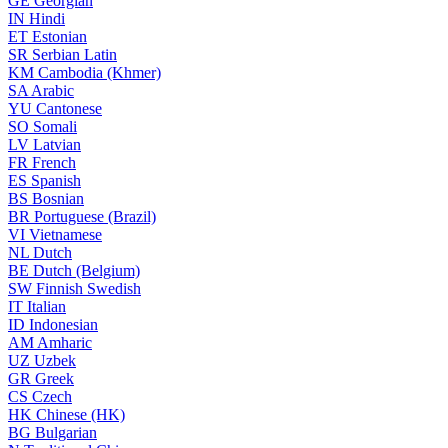
GE
Georgian
IN
Hindi
ET
Estonian
SR
Serbian Latin
KM
Cambodia (Khmer)
SA
Arabic
YU
Cantonese
SO
Somali
LV
Latvian
FR
French
ES
Spanish
BS
Bosnian
BR
Portuguese (Brazil)
VI
Vietnamese
NL
Dutch
BE
Dutch (Belgium)
SW
Finnish Swedish
IT
Italian
ID
Indonesian
AM
Amharic
UZ
Uzbek
GR
Greek
CS
Czech
HK
Chinese (HK)
BG
Bulgarian