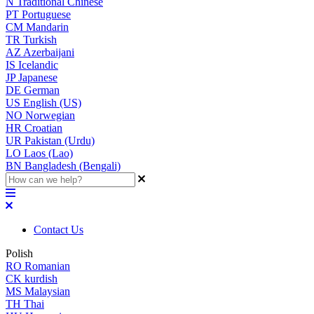
N
Traditional Chinese
PT
Portuguese
CM
Mandarin
TR
Turkish
AZ
Azerbaijani
IS
Icelandic
JP
Japanese
DE
German
US
English (US)
NO
Norwegian
HR
Croatian
UR
Pakistan (Urdu)
LO
Laos (Lao)
BN
Bangladesh (Bengali)
Contact Us
Polish
RO
Romanian
CK
kurdish
MS
Malaysian
TH
Thai