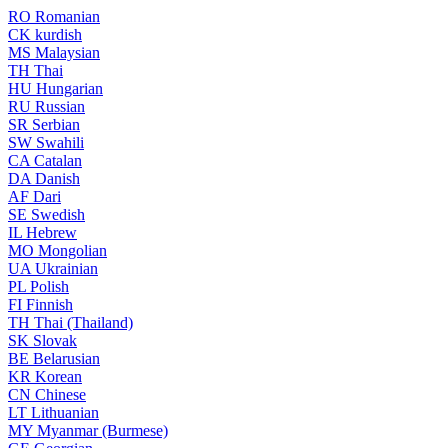
RO
Romanian
CK
kurdish
MS
Malaysian
TH
Thai
HU
Hungarian
RU
Russian
SR
Serbian
SW
Swahili
CA
Catalan
DA
Danish
AF
Dari
SE
Swedish
IL
Hebrew
MO
Mongolian
UA
Ukrainian
PL
Polish
FI
Finnish
TH
Thai (Thailand)
SK
Slovak
BE
Belarusian
KR
Korean
CN
Chinese
LT
Lithuanian
MY
Myanmar (Burmese)