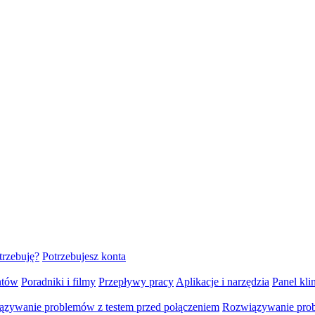
trzebuję?
Potrzebujesz konta
ntów
Poradniki i filmy
Przepływy pracy
Aplikacje i narzędzia
Panel klin
zywanie problemów z testem przed połączeniem
Rozwiązywanie pro