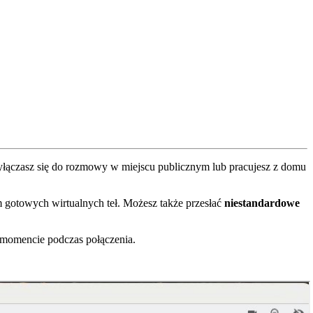
y
ł
ą
czasz
si
ę
do
rozmowy
w
miejscu
publicznym
lub
pracujesz
z
domu
m
gotowych
wirtualnych
te
ł
.
Mo
ż
esz
tak
ż
e
przes
ł
a
ć
niestandardowe
momencie
podczas
po
ł
ą
czenia
.