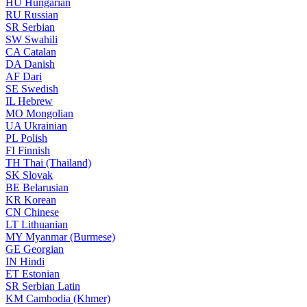
HU
Hungarian
RU
Russian
SR
Serbian
SW
Swahili
CA
Catalan
DA
Danish
AF
Dari
SE
Swedish
IL
Hebrew
MO
Mongolian
UA
Ukrainian
PL
Polish
FI
Finnish
TH
Thai (Thailand)
SK
Slovak
BE
Belarusian
KR
Korean
CN
Chinese
LT
Lithuanian
MY
Myanmar (Burmese)
GE
Georgian
IN
Hindi
ET
Estonian
SR
Serbian Latin
KM
Cambodia (Khmer)