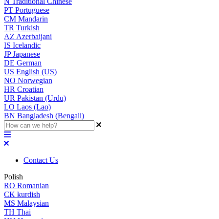
N
Traditional Chinese
PT
Portuguese
CM
Mandarin
TR
Turkish
AZ
Azerbaijani
IS
Icelandic
JP
Japanese
DE
German
US
English (US)
NO
Norwegian
HR
Croatian
UR
Pakistan (Urdu)
LO
Laos (Lao)
BN
Bangladesh (Bengali)
Contact Us
Polish
RO
Romanian
CK
kurdish
MS
Malaysian
TH
Thai