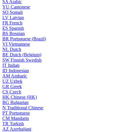
SA
Arabic
YU
Cantonese
SO
Somali
LV
Latvian
FR
French
ES
Spanish
BS
Bosnian
BR
Portuguese (Brazil)
VI
Vietnamese
NL
Dutch
BE
Dutch (Belgium)
SW
Finnish Swedish
IT
Italian
ID
Indonesian
AM
Amharic
UZ
Uzbek
GR
Greek
CS
Czech
HK
Chinese (HK)
BG
Bulgarian
N
Traditional Chinese
PT
Portuguese
CM
Mandarin
TR
Turkish
AZ
Azerbaijani