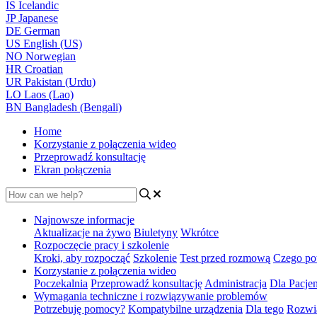
IS
Icelandic
JP
Japanese
DE
German
US
English (US)
NO
Norwegian
HR
Croatian
UR
Pakistan (Urdu)
LO
Laos (Lao)
BN
Bangladesh (Bengali)
Home
Korzystanie z połączenia wideo
Przeprowadź konsultację
Ekran połączenia
Najnowsze informacje
Aktualizacje na żywo
Biuletyny
Wkrótce
Rozpoczęcie pracy i szkolenie
Kroki, aby rozpocząć
Szkolenie
Test przed rozmową
Czego po
Korzystanie z połączenia wideo
Poczekalnia
Przeprowadź konsultację
Administracja
Dla Pacje
Wymagania techniczne i rozwiązywanie problemów
Potrzebuję pomocy?
Kompatybilne urządzenia
Dla tego
Rozwią