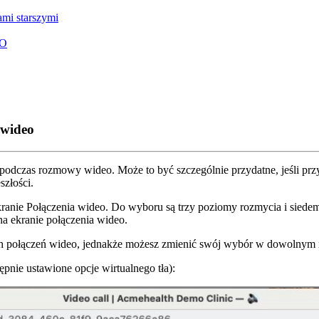
ami starszymi
O
 wideo
podczas
rozmowy
wideo
.
Mo
ż
e
to
by
ć
szczeg
ó
lnie
przydatne
,
je
ś
li
prz
esz
ł
o
ś
ci
.
kranie
Po
ł
ą
czenia
wideo
.
Do
wyboru
s
ą
trzy
poziomy
rozmycia
i
siede
na
ekranie
po
ł
ą
czenia
wideo
.
h
po
ł
ą
cze
ń
wideo
,
jednak
ż
e
mo
ż
esz
zmieni
ć
sw
ó
j
wyb
ó
r
w
dowolnym
ę
pnie
ustawione
opcje
wirtualnego
t
ł
a
)
: