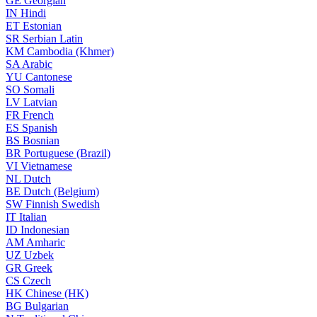
GE
Georgian
IN
Hindi
ET
Estonian
SR
Serbian Latin
KM
Cambodia (Khmer)
SA
Arabic
YU
Cantonese
SO
Somali
LV
Latvian
FR
French
ES
Spanish
BS
Bosnian
BR
Portuguese (Brazil)
VI
Vietnamese
NL
Dutch
BE
Dutch (Belgium)
SW
Finnish Swedish
IT
Italian
ID
Indonesian
AM
Amharic
UZ
Uzbek
GR
Greek
CS
Czech
HK
Chinese (HK)
BG
Bulgarian