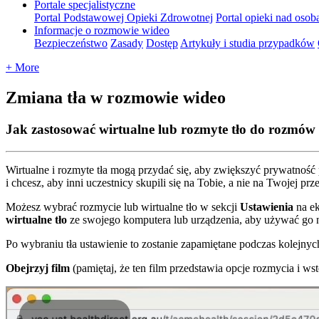
Portale specjalistyczne
Portal Podstawowej Opieki Zdrowotnej
Portal opieki nad osob
Informacje o rozmowie wideo
Bezpieczeństwo
Zasady
Dostęp
Artykuły i studia przypadków
+ More
Zmiana tła w rozmowie wideo
Jak zastosować wirtualne lub rozmyte tło do rozmów
Wirtualne
i
rozmyte
t
ł
a
mog
ą
przyda
ć
si
ę
,
aby
zwi
ę
kszy
ć
prywatno
ś
ć
i
chcesz
,
aby
inni
uczestnicy
skupili
si
ę
na
Tobie
,
a
nie
na
Twojej
prz
Mo
ż
esz
wybra
ć
rozmycie
lub
wirtualne
t
ł
o
w
sekcji
Ustawienia
na
e
wirtualne
t
ł
o
ze
swojego
komputera
lub
urz
ą
dzenia
,
aby
u
ż
ywa
ć
go
Po
wybraniu
t
ł
a
ustawienie
to
zostanie
zapami
ę
tane
podczas
kolejnyc
Obejrzyj
film
(
pami
ę
taj
,
ż
e
ten
film
przedstawia
opcje
rozmycia
i
wst