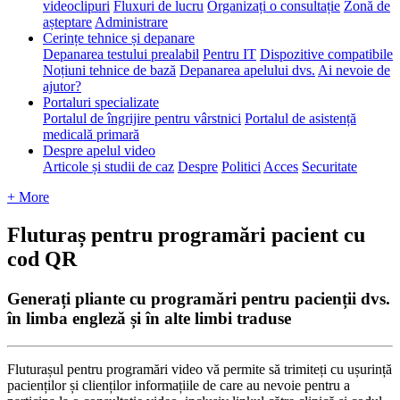
videoclipuri
Fluxuri de lucru
Organizați o consultație
Zonă de
așteptare
Administrare
Cerințe tehnice și depanare
Depanarea testului prealabil
Pentru IT
Dispozitive compatibile
Noțiuni tehnice de bază
Depanarea apelului dvs.
Ai nevoie de
ajutor?
Portaluri specializate
Portalul de îngrijire pentru vârstnici
Portalul de asistență
medicală primară
Despre apelul video
Articole și studii de caz
Despre
Politici
Acces
Securitate
+ More
Fluturaș pentru programări pacient cu
cod QR
Generați pliante cu programări pentru pacienții dvs.
în limba engleză și în alte limbi traduse
Flutura
ș
ul
pentru
program
ă
ri
video
v
ă
permite
s
ă
trimite
ț
i
cu
u
ș
urin
ț
ă
pacien
ț
ilor
ș
i
clien
ț
ilor
informa
ț
iile
de
care
au
nevoie
pentru
a