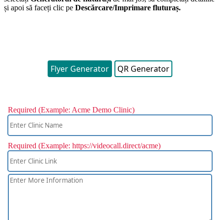
ș
i
apoi
s
ă
face
ț
i
clic
pe
Desc
ă
rcare
/
Imprimare
flutura
ș
.