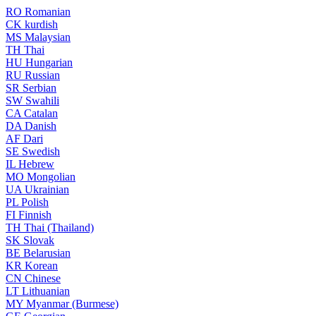
RO
Romanian
CK
kurdish
MS
Malaysian
TH
Thai
HU
Hungarian
RU
Russian
SR
Serbian
SW
Swahili
CA
Catalan
DA
Danish
AF
Dari
SE
Swedish
IL
Hebrew
MO
Mongolian
UA
Ukrainian
PL
Polish
FI
Finnish
TH
Thai (Thailand)
SK
Slovak
BE
Belarusian
KR
Korean
CN
Chinese
LT
Lithuanian
MY
Myanmar (Burmese)