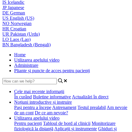
IS
Icelandic
JP
Japanese
DE
German
US
English (US)
NO
Norwegian
HR
Croatian
UR
Pakistan (Urdu)
LO
Laos (Lao)
BN
Bangladesh (Bengali)
Home
Utilizarea apelului video
Administrare
Pliante și puncte de acces pentru pacienți
Cele mai recente informații
În curând
Buletine informative
Actualizări în direct
Noțiuni introductive și instruire
Pași pentru a începe
Antrenament
Testul prealabil
Am nevoie
de un cont
De ce am nevoie?
Utilizarea apelului video
Pentru pacienți
Tabloul de bord al clinicii
Monitorizare
fiziologică la distanță
Aplicații și instrumente
Ghiduri și