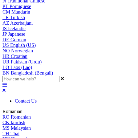
N
Traditional Chinese
PT
Portuguese
CM
Mandarin
TR
Turkish
AZ
Azerbaijani
IS
Icelandic
JP
Japanese
DE
German
US
English (US)
NO
Norwegian
HR
Croatian
UR
Pakistan (Urdu)
LO
Laos (Lao)
BN
Bangladesh (Bengali)
Contact Us
Romanian
RO
Romanian
CK
kurdish
MS
Malaysian
TH
Thai