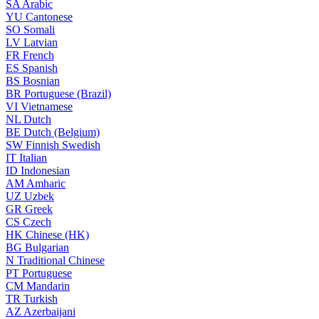
SA
Arabic
YU
Cantonese
SO
Somali
LV
Latvian
FR
French
ES
Spanish
BS
Bosnian
BR
Portuguese (Brazil)
VI
Vietnamese
NL
Dutch
BE
Dutch (Belgium)
SW
Finnish Swedish
IT
Italian
ID
Indonesian
AM
Amharic
UZ
Uzbek
GR
Greek
CS
Czech
HK
Chinese (HK)
BG
Bulgarian
N
Traditional Chinese
PT
Portuguese
CM
Mandarin
TR
Turkish
AZ
Azerbaijani