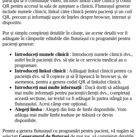
participa
la
o
consulta
ț
ie
video
,
inclusiv
linkul
c
ă
tre
clinic
ă
ș
i
codul
QR
pentru
accesul
la
sala
de
a
ș
teptare
a
clinicii
.
Flutura
ș
ul
generat
include
numele
clinicii
,
linkul
c
ă
tre
clinic
ă
pentru
pacien
ț
i
ș
i
un
cod
QR
,
precum
ș
i
informa
ț
ii
u
ș
or
de
î
n
ț
eles
despre
browser
,
internet
ș
i
dispozitiv
.
Pur
ș
i
simplu
completa
ț
i
detaliile
î
n
c
ă
su
ț
e
,
iar
aceste
detalii
vor
fi
ad
ă
ugate
î
n
c
â
mpurile
editabile
din
flutura
ș
ul
cu
program
ă
ri
pentru
pacien
ț
i
generat
:
Introduce
ț
i
numele
clinicii
:
Introduce
ț
i
numele
clinicii
dvs
.
,
astfel
î
nc
â
t
pacien
ț
ii
dvs
.
s
ă
ș
tie
la
ce
serviciu
medical
au
o
programare
.
Introduce
ț
i
linkul
clinicii
:
Ad
ă
uga
ț
i
linkul
clinicii
pentru
ca
pacien
ț
ii
dvs
.
s
ă
î
l
copieze
ș
i
s
ă
î
l
lipeasc
ă
î
n
browser
ș
i
,
de
asemenea
,
pentru
a
genera
codul
QR
al
linkului
clinicii
.
Introduce
ț
i
mai
multe
informa
ț
ii
:
Dac
ă
dori
ț
i
s
ă
ad
ă
uga
ț
i
mai
multe
informa
ț
ii
pentru
pacien
ț
ii
/
clien
ț
ii
dvs
.
,
completa
ț
i
aceast
ă
sec
ț
iune
,
iar
textul
va
fi
ad
ă
ugat
î
n
partea
st
â
ng
ă
jos
a
flutura
ș
ului
.
Acest
c
â
mp
este
op
ț
ional
.
Alege
ț
i
limba
:
Alege
ț
i
din
lista
de
limbi
disponibile
.
Vom
ad
ă
uga
mai
multe
limbi
traduse
pe
m
ă
sur
ă
ce
devin
disponibile
.
Pentru
a
genera
flutura
ș
ul
cu
program
ă
ri
pentru
pacient
,
v
ă
rug
ă
m
s
ă
selecta
ț
i
Generatorul
de
flutura
ș
i
de
mai
jos
,
s
ă
completa
ț
i
detaliile