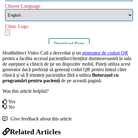
Healthdirect
Video
Call
a
dezvoltat
ș
i
un
generator
de
coduri
QR
pentru
a
facilita
accesul
pacien
ț
ilor
/
clien
ț
ilor
dumneavoastr
ă
la
sala
de
a
ș
teptare
a
clinicii
de
pe
un
dispozitiv
mobil
.
Pute
ț
i
utiliza
acest
generator
dac
ă
prefera
ț
i
s
ă
genera
ț
i
codul
QR
pentru
linkul
c
ă
tre
clinic
ă
ș
i
s
ă
î
l
trimite
ț
i
pacien
ț
ilor
f
ă
r
ă
a
utiliza
flutura
ș
ul
cu
program
ă
ri
pentru
pacien
ț
i
de
pe
aceast
ă
pagin
ă
.
Was this article helpful?
Yes
No
Give feedback about this article
Related Articles