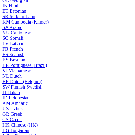
GE
Georgian
IN
Hindi
ET
Estonian
SR
Serbian Latin
KM
Cambodia (Khmer)
SA
Arabic
YU
Cantonese
SO
Somali
LV
Latvian
FR
French
ES
Spanish
BS
Bosnian
BR
Portuguese (Brazil)
VI
Vietnamese
NL
Dutch
BE
Dutch (Belgium)
SW
Finnish Swedish
IT
Italian
ID
Indonesian
AM
Amharic
UZ
Uzbek
GR
Greek
CS
Czech
HK
Chinese (HK)
BG
Bulgarian