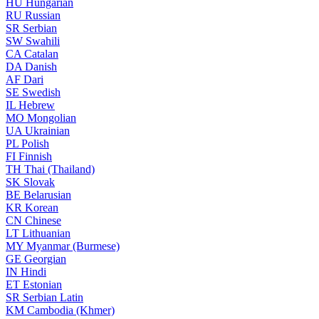
HU
Hungarian
RU
Russian
SR
Serbian
SW
Swahili
CA
Catalan
DA
Danish
AF
Dari
SE
Swedish
IL
Hebrew
MO
Mongolian
UA
Ukrainian
PL
Polish
FI
Finnish
TH
Thai (Thailand)
SK
Slovak
BE
Belarusian
KR
Korean
CN
Chinese
LT
Lithuanian
MY
Myanmar (Burmese)
GE
Georgian
IN
Hindi
ET
Estonian
SR
Serbian Latin
KM
Cambodia (Khmer)