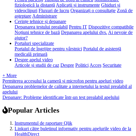
fiziologică la distanță
Aplicații și instrumente
Ghiduri și
videoclipuri
Fluxuri de lucru
Organizați o consultație
Zonă de
așteptare
Administrare
Cerințe tehnice și depanare
Depanarea testului prealabil
Pentru IT
Dispozitive compatibile
Noțiuni tehnice de bază
Depanarea apelului dvs.
Ai nevoie de
ajutor?
Portaluri specializate
Portalul de îngrijire pentru vârstnici
Portalul de asistență
medicală primară
Despre apelul video
Articole și studii de caz
Despre
Politici
Acces
Securitate
+ More
Permiterea accesului la cameră și microfon pentru apeluri video
Depanarea problemelor de calitate a internetului la testul prealabil al
apelului
Depanare: Probleme identificate într-un test prealabil apelului
Popular Articles
Instrumentul de raportare Qlik
Linkuri către buletinul informativ pentru apelurile video de la
HealthDirect