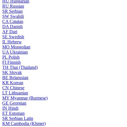
HU
Hungarian
RU
Russian
SR
Serbian
SW
Swahili
CA
Catalan
DA
Danish
AF
Dari
SE
Swedish
IL
Hebrew
MO
Mongolian
UA
Ukrainian
PL
Polish
FI
Finnish
TH
Thai (Thailand)
SK
Slovak
BE
Belarusian
KR
Korean
CN
Chinese
LT
Lithuanian
MY
Myanmar (Burmese)
GE
Georgian
IN
Hindi
ET
Estonian
SR
Serbian Latin
KM
Cambodia (Khmer)