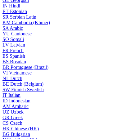
GE
Georgian
IN
Hindi
ET
Estonian
SR
Serbian Latin
KM
Cambodia (Khmer)
SA
Arabic
YU
Cantonese
SO
Somali
LV
Latvian
FR
French
ES
Spanish
BS
Bosnian
BR
Portuguese (Brazil)
VI
Vietnamese
NL
Dutch
BE
Dutch (Belgium)
SW
Finnish Swedish
IT
Italian
ID
Indonesian
AM
Amharic
UZ
Uzbek
GR
Greek
CS
Czech
HK
Chinese (HK)
BG
Bulgarian