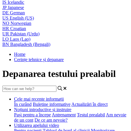
IS
Icelandic
JP
Japanese
DE
German
US
English (US)
NO
Norwegian
HR
Croatian
UR
Pakistan (Urdu)
LO
Laos (Lao)
BN
Bangladesh (Bengali)
Home
Cerințe tehnice și depanare
Depanarea testului prealabil
Cele mai recente informații
În curând
Buletine informative
Actualizări în direct
Noțiuni introductive și instruire
Pași pentru a începe
Antrenament
Testul prealabil
Am nevoie
de un cont
De ce am nevoie?
Utilizarea apelului video
Pentru pacienți
Tabloul de bord al clinicii
Monitorizare