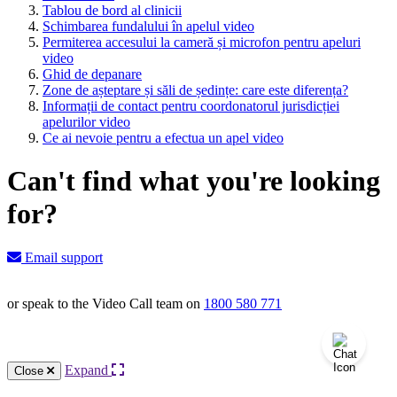
Tablou de bord al clinicii
Schimbarea fundalului în apelul video
Permiterea accesului la cameră și microfon pentru apeluri
video
Ghid de depanare
Zone de așteptare și săli de ședințe: care este diferența?
Informații de contact pentru coordonatorul jurisdicției
apelurilor video
Ce ai nevoie pentru a efectua un apel video
Can't find what you're looking
for?
Email support
or speak to the Video Call team on
1800 580 771
Knowledge Base Software powered by Helpjuice
Expand
Close