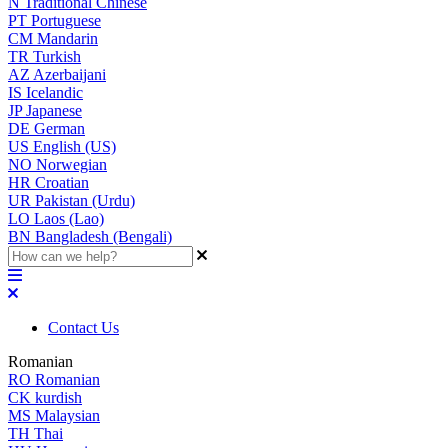
N
Traditional Chinese
PT
Portuguese
CM
Mandarin
TR
Turkish
AZ
Azerbaijani
IS
Icelandic
JP
Japanese
DE
German
US
English (US)
NO
Norwegian
HR
Croatian
UR
Pakistan (Urdu)
LO
Laos (Lao)
BN
Bangladesh (Bengali)
Contact Us
Romanian
RO
Romanian
CK
kurdish
MS
Malaysian
TH
Thai