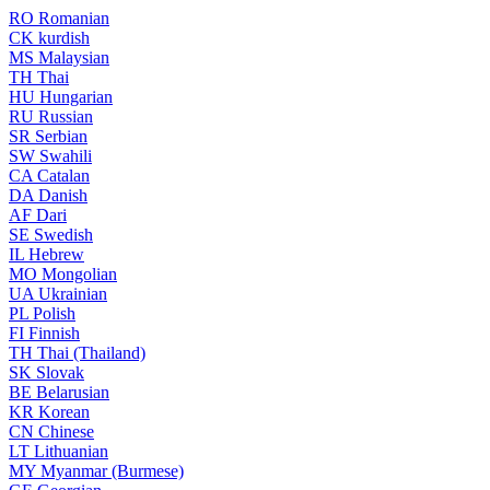
RO
Romanian
CK
kurdish
MS
Malaysian
TH
Thai
HU
Hungarian
RU
Russian
SR
Serbian
SW
Swahili
CA
Catalan
DA
Danish
AF
Dari
SE
Swedish
IL
Hebrew
MO
Mongolian
UA
Ukrainian
PL
Polish
FI
Finnish
TH
Thai (Thailand)
SK
Slovak
BE
Belarusian
KR
Korean
CN
Chinese
LT
Lithuanian
MY
Myanmar (Burmese)