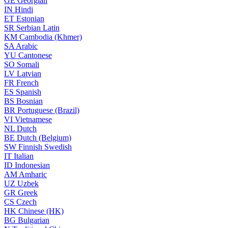
GE
Georgian
IN
Hindi
ET
Estonian
SR
Serbian Latin
KM
Cambodia (Khmer)
SA
Arabic
YU
Cantonese
SO
Somali
LV
Latvian
FR
French
ES
Spanish
BS
Bosnian
BR
Portuguese (Brazil)
VI
Vietnamese
NL
Dutch
BE
Dutch (Belgium)
SW
Finnish Swedish
IT
Italian
ID
Indonesian
AM
Amharic
UZ
Uzbek
GR
Greek
CS
Czech
HK
Chinese (HK)
BG
Bulgarian