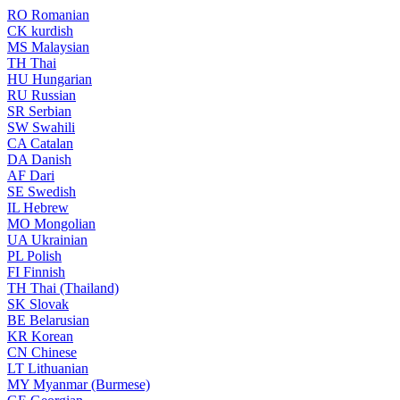
RO
Romanian
CK
kurdish
MS
Malaysian
TH
Thai
HU
Hungarian
RU
Russian
SR
Serbian
SW
Swahili
CA
Catalan
DA
Danish
AF
Dari
SE
Swedish
IL
Hebrew
MO
Mongolian
UA
Ukrainian
PL
Polish
FI
Finnish
TH
Thai (Thailand)
SK
Slovak
BE
Belarusian
KR
Korean
CN
Chinese
LT
Lithuanian
MY
Myanmar (Burmese)