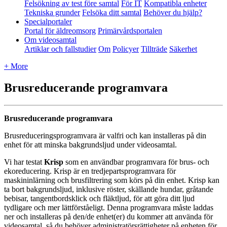
Felsökning av test före samtal
För IT
Kompatibla enheter
Tekniska grunder
Felsöka ditt samtal
Behöver du hjälp?
Specialportaler
Portal för äldreomsorg
Primärvårdsportalen
Om videosamtal
Artiklar och fallstudier
Om
Policyer
Tillträde
Säkerhet
+ More
Brusreducerande programvara
Brusreducerande
programvara
Brusreduceringsprogramvara
ä
r
valfri
och
kan
installeras
p
å
din
enhet
f
ö
r
att
minska
bakgrundsljud
under
videosamtal
.
Vi
har
testat
Krisp
som
en
anv
ä
ndbar
programvara
f
ö
r
brus
-
och
ekoreducering
.
Krisp
ä
r
en
tredjepartsprogramvara
f
ö
r
maskininl
ä
rning
och
brusfiltrering
som
k
ö
rs
p
å
din
enhet
.
Krisp
kan
ta
bort
bakgrundsljud
,
inklusive
r
ö
ster
,
sk
ä
llande
hundar
,
gr
å
tande
bebisar
,
tangentbordsklick
och
fl
ä
ktljud
,
f
ö
r
att
g
ö
ra
ditt
ljud
tydligare
och
mer
l
ä
ttf
ö
rst
å
eligt
.
Denna
programvara
m
å
ste
laddas
ner
och
installeras
p
å
den
/
de
enhet
(
er
)
du
kommer
att
anv
ä
nda
f
ö
r
videosamtal
,
s
å
du
beh
ö
ver
administrat
ö
rsr
ä
ttigheter
p
å
enheten
f
ö
r