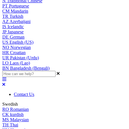
N
Traditional Chinese
PT
Portuguese
CM
Mandarin
TR
Turkish
AZ
Azerbaijani
IS
Icelandic
JP
Japanese
DE
German
US
English (US)
NO
Norwegian
HR
Croatian
UR
Pakistan (Urdu)
LO
Laos (Lao)
BN
Bangladesh (Bengali)
Contact Us
Swedish
RO
Romanian
CK
kurdish
MS
Malaysian
TH
Thai