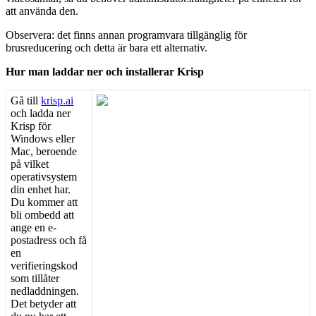
att
anv
ä
nda
den
.
Observera
:
det
finns
annan
programvara
tillg
ä
nglig
f
ö
r
brusreducering
och
detta
ä
r
bara
ett
alternativ
.
Hur
man
laddar
ner
och
installerar
Krisp
G
å
till
krisp
.
ai
och
ladda
ner
Krisp
f
ö
r
Windows
eller
Mac
,
beroende
p
å
vilket
operativsystem
din
enhet
har
.
Du
kommer
att
bli
ombedd
att
ange
en
e
-
postadress
och
f
å
en
verifieringskod
som
till
å
ter
nedladdningen
.
Det
betyder
att