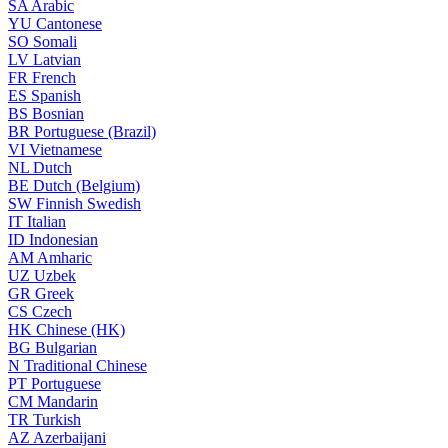
SA
Arabic
YU
Cantonese
SO
Somali
LV
Latvian
FR
French
ES
Spanish
BS
Bosnian
BR
Portuguese (Brazil)
VI
Vietnamese
NL
Dutch
BE
Dutch (Belgium)
SW
Finnish Swedish
IT
Italian
ID
Indonesian
AM
Amharic
UZ
Uzbek
GR
Greek
CS
Czech
HK
Chinese (HK)
BG
Bulgarian
N
Traditional Chinese
PT
Portuguese
CM
Mandarin
TR
Turkish
AZ
Azerbaijani