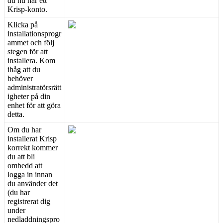
du
nu
har
ett
Krisp
-
konto
.
Klicka
p
å
installationsprogr
ammet
och
f
ö
lj
stegen
f
ö
r
att
installera
.
Kom
ih
å
g
att
du
beh
ö
ver
administrat
ö
rsr
ä
tt
igheter
p
å
din
enhet
f
ö
r
att
g
ö
ra
detta
.
Om
du
har
installerat
Krisp
korrekt
kommer
du
att
bli
ombedd
att
logga
in
innan
du
anv
ä
nder
det
(
du
har
registrerat
dig
under
nedladdningspro