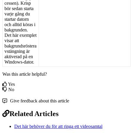
cessen
)
.
Krisp
b
ö
r
sedan
starta
varje
g
å
ng
du
startar
datorn
och
alltid
k
ö
ras
i
bakgrunden
.
Det
h
ä
r
exemplet
visar
att
bakgrundsr
ö
stera
vst
ä
ngning
ä
r
aktiverad
p
å
en
Windows
-
dator
.
Was this article helpful?
Yes
No
Give feedback about this article
Related Articles
Det här behöver du för att ringa ett videosamtal