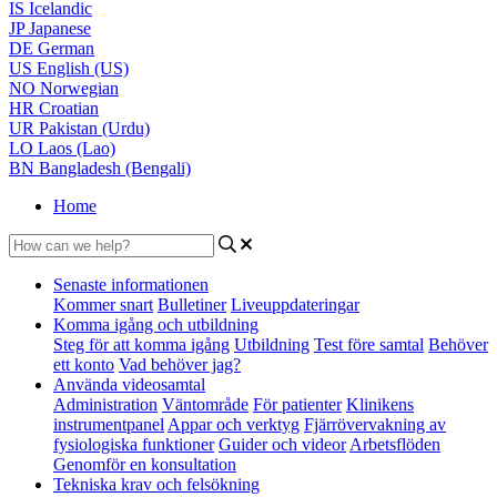
IS
Icelandic
JP
Japanese
DE
German
US
English (US)
NO
Norwegian
HR
Croatian
UR
Pakistan (Urdu)
LO
Laos (Lao)
BN
Bangladesh (Bengali)
Home
Senaste informationen
Kommer snart
Bulletiner
Liveuppdateringar
Komma igång och utbildning
Steg för att komma igång
Utbildning
Test före samtal
Behöver
ett konto
Vad behöver jag?
Använda videosamtal
Administration
Väntområde
För patienter
Klinikens
instrumentpanel
Appar och verktyg
Fjärrövervakning av
fysiologiska funktioner
Guider och videor
Arbetsflöden
Genomför en konsultation
Tekniska krav och felsökning