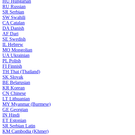
HU
Hungarian
RU
Russian
SR
Serbian
SW
Swahili
CA
Catalan
DA
Danish
AF
Dari
SE
Swedish
IL
Hebrew
MO
Mongolian
UA
Ukrainian
PL
Polish
FI
Finnish
TH
Thai (Thailand)
SK
Slovak
BE
Belarusian
KR
Korean
CN
Chinese
LT
Lithuanian
MY
Myanmar (Burmese)
GE
Georgian
IN
Hindi
ET
Estonian
SR
Serbian Latin
KM
Cambodia (Khmer)