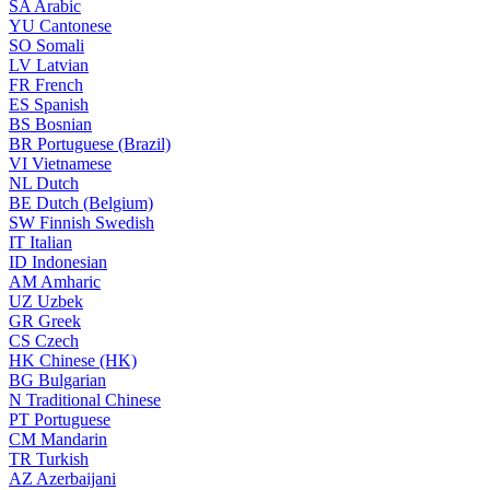
SA
Arabic
YU
Cantonese
SO
Somali
LV
Latvian
FR
French
ES
Spanish
BS
Bosnian
BR
Portuguese (Brazil)
VI
Vietnamese
NL
Dutch
BE
Dutch (Belgium)
SW
Finnish Swedish
IT
Italian
ID
Indonesian
AM
Amharic
UZ
Uzbek
GR
Greek
CS
Czech
HK
Chinese (HK)
BG
Bulgarian
N
Traditional Chinese
PT
Portuguese
CM
Mandarin
TR
Turkish
AZ
Azerbaijani