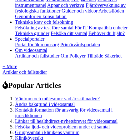
instrumentpanel
Appar och verktyg
Fjärrövervakning av
fysiologiska funktioner
Guider och videor
Arbetsflöden
Genomför en konsultation
Tekniska krav och felsökning
Felsökning av test före samtal
För IT
Kompatibla enheter
Tekniska grunder
Felsöka ditt samtal
Behöver du hjälp?
Specialportaler
Portal för äldreomsorg
Primärvårdsportalen
Om videosamtal
Artiklar och fallstudier
Om
Policyer
Tillträde
Säkerhet
+ More
Artiklar och fallstudier
Popular Articles
Väntrum och mötesrum: vad är skillnaden?
Ändra bakgrund i videosamtal
Kontaktinformation för ansvarig för videosamtal i
jurisdiktionen
Länkar till healthdirect-nyhetsbrevet för videosamtal
Felsöka ljud- och videoproblem under ett samtal
Gruppsamtal i klinikens väntrum
Kliniköversikt