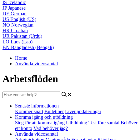
IS
Icelandic
JP
Japanese
DE
German
US
English (US)
NO
Norwegian
HR
Croatian
UR
Pakistan (Urdu)
LO
Laos (Lao)
BN
Bangladesh (Bengali)
Home
Använda videosamtal
Arbetsflöden
Senaste informationen
Kommer snart
Bulletiner
Liveuppdateringar
Komma igång och utbildning
Steg för att komma igång
Utbildning
Test före samtal
Behöver
ett konto
Vad behöver jag?
Använda videosamtal
Administration
Väntområde
För patienter
Klinikens