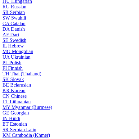
HU
Hungarian
RU
Russian
SR
Serbian
SW
Swahili
CA
Catalan
DA
Danish
AF
Dari
SE
Swedish
IL
Hebrew
MO
Mongolian
UA
Ukrainian
PL
Polish
FI
Finnish
TH
Thai (Thailand)
SK
Slovak
BE
Belarusian
KR
Korean
CN
Chinese
LT
Lithuanian
MY
Myanmar (Burmese)
GE
Georgian
IN
Hindi
ET
Estonian
SR
Serbian Latin
KM
Cambodia (Khmer)