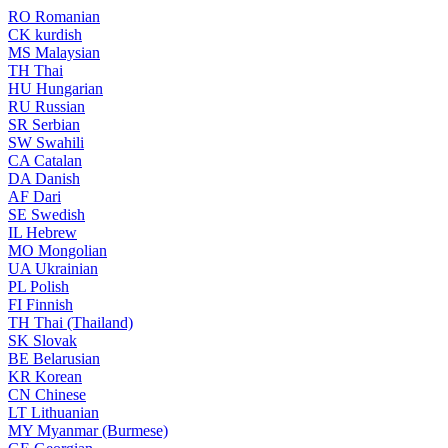
RO
Romanian
CK
kurdish
MS
Malaysian
TH
Thai
HU
Hungarian
RU
Russian
SR
Serbian
SW
Swahili
CA
Catalan
DA
Danish
AF
Dari
SE
Swedish
IL
Hebrew
MO
Mongolian
UA
Ukrainian
PL
Polish
FI
Finnish
TH
Thai (Thailand)
SK
Slovak
BE
Belarusian
KR
Korean
CN
Chinese
LT
Lithuanian
MY
Myanmar (Burmese)