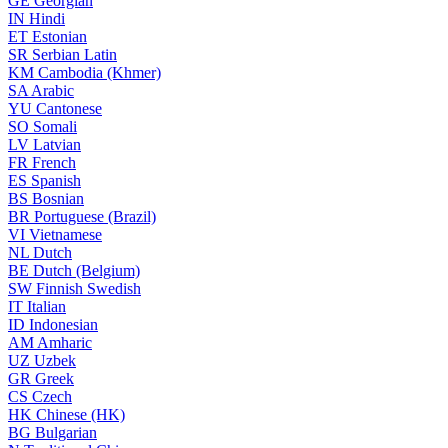
GE
Georgian
IN
Hindi
ET
Estonian
SR
Serbian Latin
KM
Cambodia (Khmer)
SA
Arabic
YU
Cantonese
SO
Somali
LV
Latvian
FR
French
ES
Spanish
BS
Bosnian
BR
Portuguese (Brazil)
VI
Vietnamese
NL
Dutch
BE
Dutch (Belgium)
SW
Finnish Swedish
IT
Italian
ID
Indonesian
AM
Amharic
UZ
Uzbek
GR
Greek
CS
Czech
HK
Chinese (HK)
BG
Bulgarian