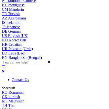
N
Traditional Chinese
PT
Portuguese
CM
Mandarin
TR
Turkish
AZ
Azerbaijani
IS
Icelandic
JP
Japanese
DE
German
US
English (US)
NO
Norwegian
HR
Croatian
UR
Pakistan (Urdu)
LO
Laos (Lao)
BN
Bangladesh (Bengali)
Contact Us
Swedish
RO
Romanian
CK
kurdish
MS
Malaysian
TH
Thai