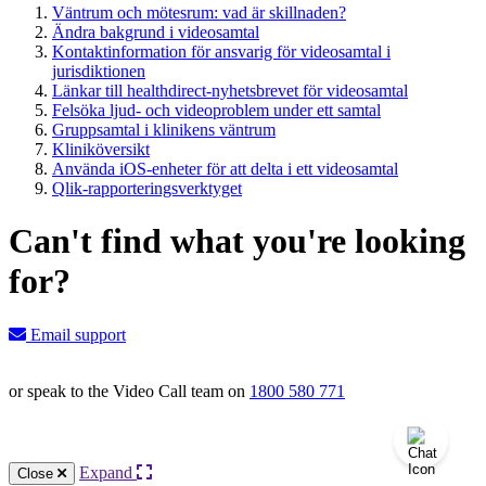
Väntrum och mötesrum: vad är skillnaden?
Ändra bakgrund i videosamtal
Kontaktinformation för ansvarig för videosamtal i
jurisdiktionen
Länkar till healthdirect-nyhetsbrevet för videosamtal
Felsöka ljud- och videoproblem under ett samtal
Gruppsamtal i klinikens väntrum
Kliniköversikt
Använda iOS-enheter för att delta i ett videosamtal
Qlik-rapporteringsverktyget
Can't find what you're looking
for?
Email support
or speak to the Video Call team on
1800 580 771
Knowledge Base Software powered by Helpjuice
Expand
Close