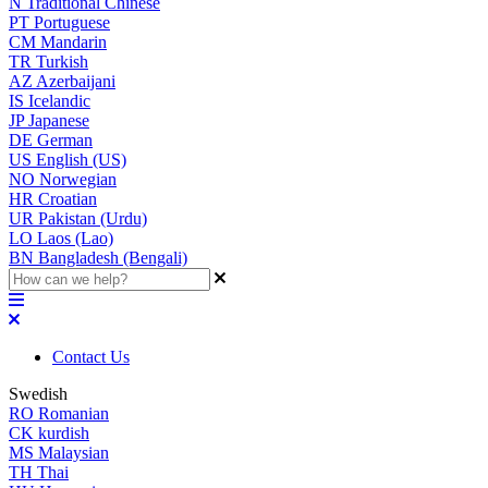
N
Traditional Chinese
PT
Portuguese
CM
Mandarin
TR
Turkish
AZ
Azerbaijani
IS
Icelandic
JP
Japanese
DE
German
US
English (US)
NO
Norwegian
HR
Croatian
UR
Pakistan (Urdu)
LO
Laos (Lao)
BN
Bangladesh (Bengali)
Contact Us
Swedish
RO
Romanian
CK
kurdish
MS
Malaysian
TH
Thai