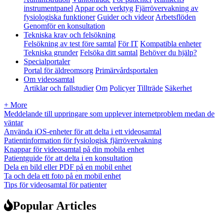
instrumentpanel
Appar och verktyg
Fjärrövervakning av
fysiologiska funktioner
Guider och videor
Arbetsflöden
Genomför en konsultation
Tekniska krav och felsökning
Felsökning av test före samtal
För IT
Kompatibla enheter
Tekniska grunder
Felsöka ditt samtal
Behöver du hjälp?
Specialportaler
Portal för äldreomsorg
Primärvårdsportalen
Om videosamtal
Artiklar och fallstudier
Om
Policyer
Tillträde
Säkerhet
+ More
Meddelande till uppringare som upplever internetproblem medan de
väntar
Använda iOS-enheter för att delta i ett videosamtal
Patientinformation för fysiologisk fjärrövervakning
Knappar för videosamtal på din mobila enhet
Patientguide för att delta i en konsultation
Dela en bild eller PDF på en mobil enhet
Ta och dela ett foto på en mobil enhet
Tips för videosamtal för patienter
Popular Articles