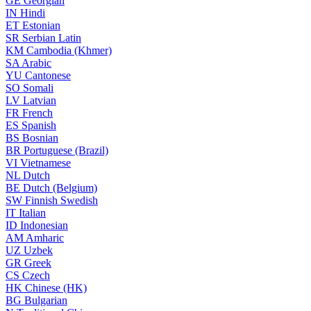
GE
Georgian
IN
Hindi
ET
Estonian
SR
Serbian Latin
KM
Cambodia (Khmer)
SA
Arabic
YU
Cantonese
SO
Somali
LV
Latvian
FR
French
ES
Spanish
BS
Bosnian
BR
Portuguese (Brazil)
VI
Vietnamese
NL
Dutch
BE
Dutch (Belgium)
SW
Finnish Swedish
IT
Italian
ID
Indonesian
AM
Amharic
UZ
Uzbek
GR
Greek
CS
Czech
HK
Chinese (HK)
BG
Bulgarian