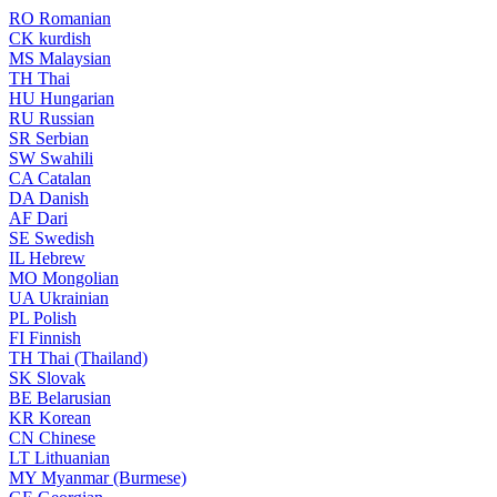
RO
Romanian
CK
kurdish
MS
Malaysian
TH
Thai
HU
Hungarian
RU
Russian
SR
Serbian
SW
Swahili
CA
Catalan
DA
Danish
AF
Dari
SE
Swedish
IL
Hebrew
MO
Mongolian
UA
Ukrainian
PL
Polish
FI
Finnish
TH
Thai (Thailand)
SK
Slovak
BE
Belarusian
KR
Korean
CN
Chinese
LT
Lithuanian
MY
Myanmar (Burmese)