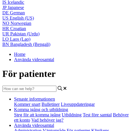
IS
Icelandic
JP
Japanese
DE
German
US
English (US)
NO
Norwegian
HR
Croatian
UR
Pakistan (Urdu)
LO
Laos (Lao)
BN
Bangladesh (Bengali)
Home
Använda videosamtal
För patienter
Senaste informationen
Kommer snart
Bulletiner
Liveuppdateringar
Komma igång och utbildning
Steg för att komma igång
Utbildning
Test före samtal
Behöver
ett konto
Vad behöver jag?
Använda videosamtal
Administration
Väntområde
För patienter
Klinikens