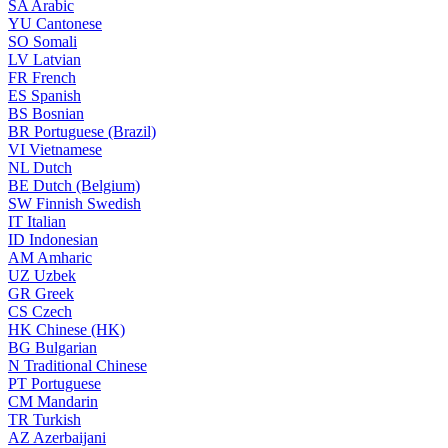
SA
Arabic
YU
Cantonese
SO
Somali
LV
Latvian
FR
French
ES
Spanish
BS
Bosnian
BR
Portuguese (Brazil)
VI
Vietnamese
NL
Dutch
BE
Dutch (Belgium)
SW
Finnish Swedish
IT
Italian
ID
Indonesian
AM
Amharic
UZ
Uzbek
GR
Greek
CS
Czech
HK
Chinese (HK)
BG
Bulgarian
N
Traditional Chinese
PT
Portuguese
CM
Mandarin
TR
Turkish
AZ
Azerbaijani