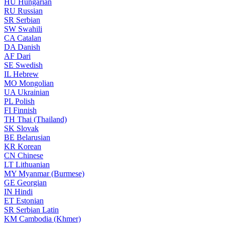
HU
Hungarian
RU
Russian
SR
Serbian
SW
Swahili
CA
Catalan
DA
Danish
AF
Dari
SE
Swedish
IL
Hebrew
MO
Mongolian
UA
Ukrainian
PL
Polish
FI
Finnish
TH
Thai (Thailand)
SK
Slovak
BE
Belarusian
KR
Korean
CN
Chinese
LT
Lithuanian
MY
Myanmar (Burmese)
GE
Georgian
IN
Hindi
ET
Estonian
SR
Serbian Latin
KM
Cambodia (Khmer)