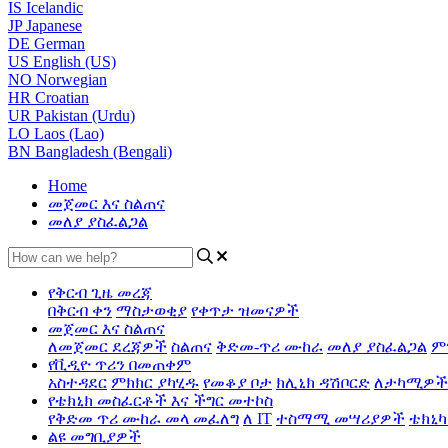
IS
Icelandic
JP
Japanese
DE
German
US
English (US)
NO
Norwegian
HR
Croatian
UR
Pakistan (Urdu)
LO
Laos (Lao)
BN
Bangladesh (Bengali)
Home
መጀመር እና ስልጠና
መለያ ያስፈልጋል
የቅርብ ጊዜ መረጃ
በቅርብ ቀን
ማስታወቂያ
የቀጥታ ዝመናዎች
መጀመር እና ስልጠና
ለመጀመር ደረጃዎች
ስልጠና
ቅድመ-ጥሪ ሙከራ
መለያ ያስፈልጋል
ም
የቪዲዮ ጥሪን በመጠቀም
አስተዳደር
ምክክር ያካሂዱ
የመቆያ ቦታ
ክሊኒክ ዳሽቦርድ
ለታካሚዎች
የቴክኒክ መስፈርቶች እና ችግር መተኮስ
የቅድመ ጥሪ ሙከራ መላ መፈለግ
ለ IT
ተስማሚ መሣሪያዎች
ቴክኒካ
ልዩ መግቢያዎች