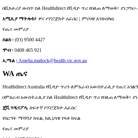
በ
ቪ
ክ
ቶ
ሪ
ያ
ው
ስ
ጥ
ስ
ለ
Healthdirect
የ
ቪ
ዲ
ዮ
ጥ
ሪ
የ
በ
ለ
ጠ
ለ
ማ
ወ
ቅ
፣
ያ
ነ
ጋ
ግ
ሩ
፡
-
አ
ሚ
ሊ
ያ
ማ
ት
ሎ
ክ
፣
ዋ
ና
የ
ፕ
ሮ
ጀ
ክ
ት
ኦ
ፊ
ሰ
ር
|
ም
ና
ባ
ዊ
እ
ን
ክ
ብ
ካ
ቤ
የ
ጤ
ና
መ
ም
ሪ
ያ
ስ
ል
ክ
፡
(
03
)
9500
4427
ሞ
ብ
፡
0408
465
921
ኢ
ሜ
ል
፡
Amelia
.
matlock
@
health
.
vic
.
gov
.
au
WA
ጤ
ና
Healthdirect
Australia
የ
ቪ
ዲ
ዮ
ጥ
ሪ
ን
ለ
ም
እ
ራ
ብ
አ
ው
ስ
ት
ራ
ሊ
ያ
የ
ጤ
ና
አ
ገ
ል
ግ
በ
ም
ዕ
ራ
ብ
አ
ው
ስ
ት
ራ
ሊ
ያ
ስ
ለ
Healthdirect
የ
ቪ
ዲ
ዮ
ጥ
ሪ
የ
በ
ለ
ጠ
ለ
ማ
ወ
ቅ
፣
ያ
ነ
ጄ
ቪ
ሃ
ዲ
ና
ፖ
ላ
,
ከ
ፍ
ተ
ኛ
የ
ፕ
ሮ
ጀ
ክ
ት
ኦ
ፊ
ሰ
ር
የ
ስ
ር
ዓ
ት
ማ
ሻ
ሻ
ያ
ክ
ፍ
ል
,
ክ
ሊ
ኒ
ካ
ዊ
የ
ላ
ቀ
ክ
ፍ
ል
የ
ጤ
ና
መ
ም
ሪ
ያ