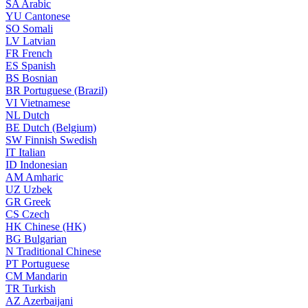
SA
Arabic
YU
Cantonese
SO
Somali
LV
Latvian
FR
French
ES
Spanish
BS
Bosnian
BR
Portuguese (Brazil)
VI
Vietnamese
NL
Dutch
BE
Dutch (Belgium)
SW
Finnish Swedish
IT
Italian
ID
Indonesian
AM
Amharic
UZ
Uzbek
GR
Greek
CS
Czech
HK
Chinese (HK)
BG
Bulgarian
N
Traditional Chinese
PT
Portuguese
CM
Mandarin
TR
Turkish
AZ
Azerbaijani