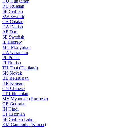
HU
Hungarian
RU
Russian
SR
Serbian
SW
Swahili
CA
Catalan
DA
Danish
AF
Dari
SE
Swedish
IL
Hebrew
MO
Mongolian
UA
Ukrainian
PL
Polish
FI
Finnish
TH
Thai (Thailand)
SK
Slovak
BE
Belarusian
KR
Korean
CN
Chinese
LT
Lithuanian
MY
Myanmar (Burmese)
GE
Georgian
IN
Hindi
ET
Estonian
SR
Serbian Latin
KM
Cambodia (Khmer)