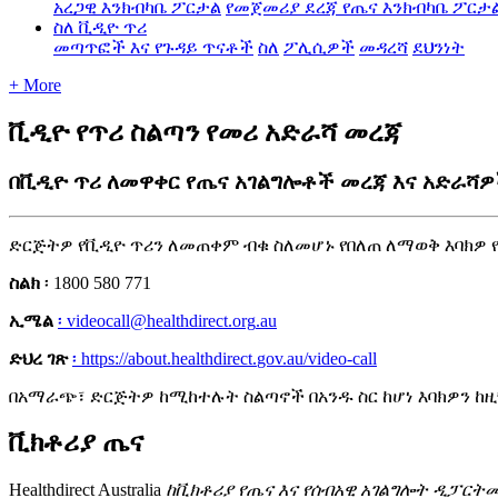
አረጋዊ እንክብካቤ ፖርታል
የመጀመሪያ ደረጃ የጤና እንክብካቤ ፖርታ
ስለ ቪዲዮ ጥሪ
መጣጥፎች እና የጉዳይ ጥናቶች
ስለ
ፖሊሲዎች
መዳረሻ
ደህንነት
+ More
ቪዲዮ የጥሪ ስልጣን የመሪ አድራሻ መረጃ
በቪዲዮ ጥሪ ለመዋቀር የጤና አገልግሎቶች መረጃ እና አድራሻ
ድ
ር
ጅ
ት
ዎ
የ
ቪ
ዲ
ዮ
ጥ
ሪ
ን
ለ
መ
ጠ
ቀ
ም
ብ
ቁ
ስ
ለ
መ
ሆ
ኑ
የ
በ
ለ
ጠ
ለ
ማ
ወ
ቅ
እ
ባ
ክ
ዎ
ስ
ል
ክ
፡
1800
580
771
ኢ
ሜ
ል
፡
videocall
@
healthdirect
.
org
.
au
ድ
ህ
ረ
ገ
ጽ
፡
https
:
/
/
about
.
healthdirect
.
gov
.
au
/
video
-
call
በ
አ
ማ
ራ
ጭ
፣
ድ
ር
ጅ
ት
ዎ
ከ
ሚ
ከ
ተ
ሉ
ት
ስ
ል
ጣ
ኖ
ች
በ
አ
ን
ዱ
ስ
ር
ከ
ሆ
ነ
እ
ባ
ክ
ዎ
ን
ከ
ዚ
ቪ
ክ
ቶ
ሪ
ያ
ጤ
ና
Healthdirect
Australia
ከ
ቪ
ክ
ቶ
ሪ
ያ
የ
ጤ
ና
እ
ና
የ
ሰ
ብ
አ
ዊ
አ
ገ
ል
ግ
ሎ
ት
ዲ
ፓ
ር
ት