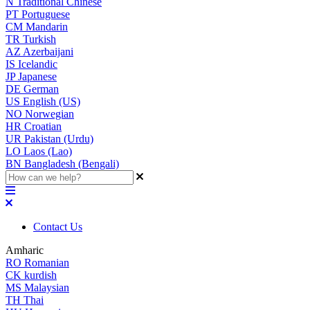
N
Traditional Chinese
PT
Portuguese
CM
Mandarin
TR
Turkish
AZ
Azerbaijani
IS
Icelandic
JP
Japanese
DE
German
US
English (US)
NO
Norwegian
HR
Croatian
UR
Pakistan (Urdu)
LO
Laos (Lao)
BN
Bangladesh (Bengali)
Contact Us
Amharic
RO
Romanian
CK
kurdish
MS
Malaysian
TH
Thai