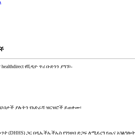
ል
ዎች
የ
healthdirect
የ
ቪ
ዲ
ዮ
ጥ
ሪ
ቡ
ድ
ን
ን
ያ
ግ
ኙ
፡
-
ህ
በ
ታ
ች
ያ
ሉ
ት
ን
የ
አ
ድ
ራ
ሻ
ዝ
ር
ዝ
ሮ
ች
ይ
ጠ
ቀ
ሙ
፡
መ
ን
ት
(
DHHS
)
ጋ
ር
በ
ዲ
ኤ
ች
ኤ
ች
ኤ
ስ
የ
ገ
ን
ዘ
ብ
ድ
ጋ
ፍ
ለ
ሚ
ደ
ረ
ግ
የ
ጤ
ና
አ
ገ
ል
ግ
ሎ