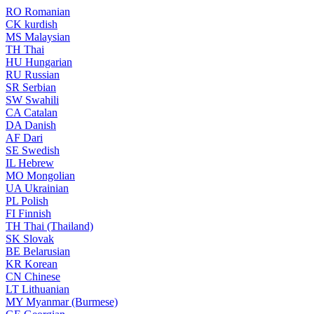
RO
Romanian
CK
kurdish
MS
Malaysian
TH
Thai
HU
Hungarian
RU
Russian
SR
Serbian
SW
Swahili
CA
Catalan
DA
Danish
AF
Dari
SE
Swedish
IL
Hebrew
MO
Mongolian
UA
Ukrainian
PL
Polish
FI
Finnish
TH
Thai (Thailand)
SK
Slovak
BE
Belarusian
KR
Korean
CN
Chinese
LT
Lithuanian
MY
Myanmar (Burmese)