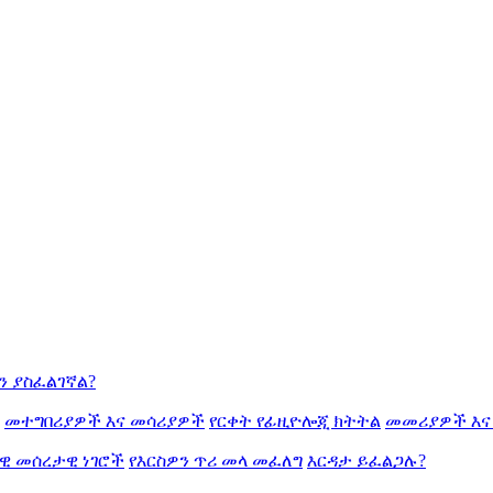
ን ያስፈልገኛል?
መተግበሪያዎች እና መሳሪያዎች
የርቀት የፊዚዮሎጂ ክትትል
መመሪያዎች እና
ዊ መሰረታዊ ነገሮች
የእርስዎን ጥሪ መላ መፈለግ
እርዳታ ይፈልጋሉ?