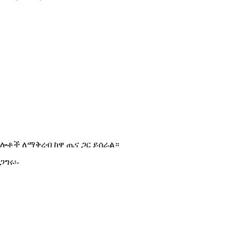
ሎ
ቶ
ች
ለ
ማ
ቅ
ረ
ብ
ከ
ዋ
ጤ
ና
ጋ
ር
ይ
ሰ
ራ
ል
።
ጋ
ግ
ሩ
፡
-