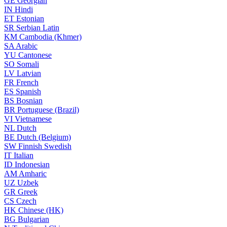
GE
Georgian
IN
Hindi
ET
Estonian
SR
Serbian Latin
KM
Cambodia (Khmer)
SA
Arabic
YU
Cantonese
SO
Somali
LV
Latvian
FR
French
ES
Spanish
BS
Bosnian
BR
Portuguese (Brazil)
VI
Vietnamese
NL
Dutch
BE
Dutch (Belgium)
SW
Finnish Swedish
IT
Italian
ID
Indonesian
AM
Amharic
UZ
Uzbek
GR
Greek
CS
Czech
HK
Chinese (HK)
BG
Bulgarian