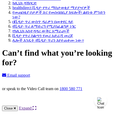
ክሊኒክ ዳሽቦርድ
healthdirect ቪዲዮ የጥሪ ማስታወቂያ ማያያዣዎች
የመጠበቂያ ቦታዎች እና የመሰብሰቢያ ክፍሎች፡ ልዩነቱ ምንድን
ነው?
በቪዲዮ ጥሪ ውስጥ ዳራዎን በመቀየር ላይ
የቪዲዮ ጥሪ ለማድረግ የሚያስፈልግዎ ነገር
የክሊኒክ አስተዳዳሪ ውቅር አማራጮች
ቪዲዮ የጥሪ ስልጣን የመሪ አድራሻ መረጃ
ሌሎች እንዴት የቪዲዮ ጥሪን እየተጠቀሙ ነው።
Can’t find what you’re looking
for?
Email support
or speak to the Video Call team on
1800 580 771
Knowledge Base Software powered by Helpjuice
Expand
Close