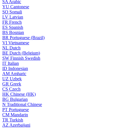
SA
Arabic
YU
Cantonese
SO
Somali
LV
Latvian
FR
French
ES
Spanish
BS
Bosnian
BR
Portuguese (Brazil)
VI
Vietnamese
NL
Dutch
BE
Dutch (Belgium)
SW
Finnish Swedish
IT
Italian
ID
Indonesian
AM
Amharic
UZ
Uzbek
GR
Greek
CS
Czech
HK
Chinese (HK)
BG
Bulgarian
N
Traditional Chinese
PT
Portuguese
CM
Mandarin
TR
Turkish
AZ
Azerbaijani