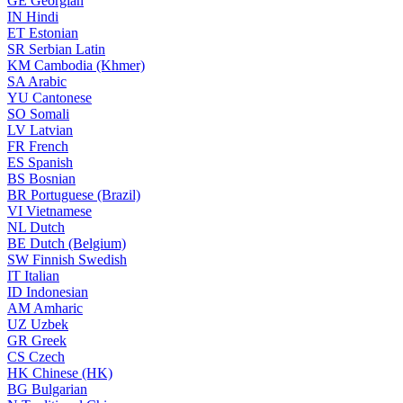
GE
Georgian
IN
Hindi
ET
Estonian
SR
Serbian Latin
KM
Cambodia (Khmer)
SA
Arabic
YU
Cantonese
SO
Somali
LV
Latvian
FR
French
ES
Spanish
BS
Bosnian
BR
Portuguese (Brazil)
VI
Vietnamese
NL
Dutch
BE
Dutch (Belgium)
SW
Finnish Swedish
IT
Italian
ID
Indonesian
AM
Amharic
UZ
Uzbek
GR
Greek
CS
Czech
HK
Chinese (HK)
BG
Bulgarian