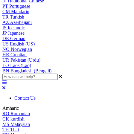
N
Traditional Chinese
PT
Portuguese
CM
Mandarin
TR
Turkish
AZ
Azerbaijani
IS
Icelandic
JP
Japanese
DE
German
US
English (US)
NO
Norwegian
HR
Croatian
UR
Pakistan (Urdu)
LO
Laos (Lao)
BN
Bangladesh (Bengali)
Contact Us
Amharic
RO
Romanian
CK
kurdish
MS
Malaysian
TH
Thai