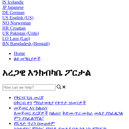
IS
Icelandic
JP
Japanese
DE
German
US
English (US)
NO
Norwegian
HR
Croatian
UR
Pakistan (Urdu)
LO
Laos (Lao)
BN
Bangladesh (Bengali)
Home
ልዩ መግቢያዎች
አረጋዊ እንክብካቤ ፖርታል
የቅርብ ጊዜ መረጃ
በቅርብ ቀን
ማስታወቂያ
የቀጥታ ዝመናዎች
መጀመር እና ስልጠና
ለመጀመር ደረጃዎች
ስልጠና
ቅድመ-ጥሪ ሙከራ
መለያ ያስፈልጋል
ምን ያስፈልገኛል?
የቪዲዮ ጥሪን በመጠቀም
አስተዳደር
ምክክር ያካሂዱ
የመቆያ ቦታ
ክሊኒክ ዳሽቦርድ