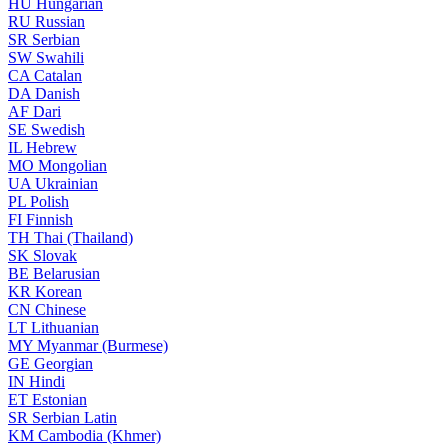
HU
Hungarian
RU
Russian
SR
Serbian
SW
Swahili
CA
Catalan
DA
Danish
AF
Dari
SE
Swedish
IL
Hebrew
MO
Mongolian
UA
Ukrainian
PL
Polish
FI
Finnish
TH
Thai (Thailand)
SK
Slovak
BE
Belarusian
KR
Korean
CN
Chinese
LT
Lithuanian
MY
Myanmar (Burmese)
GE
Georgian
IN
Hindi
ET
Estonian
SR
Serbian Latin
KM
Cambodia (Khmer)