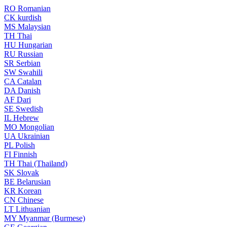
RO
Romanian
CK
kurdish
MS
Malaysian
TH
Thai
HU
Hungarian
RU
Russian
SR
Serbian
SW
Swahili
CA
Catalan
DA
Danish
AF
Dari
SE
Swedish
IL
Hebrew
MO
Mongolian
UA
Ukrainian
PL
Polish
FI
Finnish
TH
Thai (Thailand)
SK
Slovak
BE
Belarusian
KR
Korean
CN
Chinese
LT
Lithuanian
MY
Myanmar (Burmese)