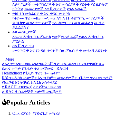
ለታካሚዎች
መተግበሪያዎች እና መሳሪያዎች
የርቀት የፊዚዮሎጂ
ክትትል
መመሪያዎች እና ቪዲዮዎች
የስራ ፍሰቶች
የቴክኒክ መስፈርቶች እና ችግር መተኮስ
የቅድመ ጥሪ ሙከራ መላ መፈለግ
ለ IT
ተስማሚ መሣሪያዎች
ቴክኒካዊ መሰረታዊ ነገሮች
የእርስዎን ጥሪ መላ መፈለግ
እርዳታ
ይፈልጋሉ?
ልዩ መግቢያዎች
አረጋዊ እንክብካቤ ፖርታል
የመጀመሪያ ደረጃ የጤና እንክብካቤ
ፖርታል
ስለ ቪዲዮ ጥሪ
መጣጥፎች እና የጉዳይ ጥናቶች
ስለ
ፖሊሲዎች
መዳረሻ
ደህንነት
+ More
ለአረጋዊ እንክብካቤ አገልግሎት የቪዲዮ ቴሌ ጤናን በማስተዋወቅ ላይ
በጤና ቀጥታ የቪዲዮ ጥሪ መጀመር - RACH
Healthdirect የቪዲዮ ጥሪን በመጠቀም
ቪዥንፍሌክስ ጋሪዎችን እና የህክምና መሳሪያዎችን በቪዲዮ ጥሪ በመጠቀም
የአረጋዊ እንክብካቤ ክሊኒክ አስተዳደር
የ RACH ቴክኖሎጂ እና የችግር መተኮስ
ለ RACH ሰራተኞች ጠቃሚ መርጃዎች
Popular Articles
Qlik ሪፖርት ማድረጊያ መሣሪያ