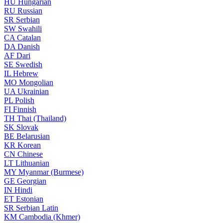
HU
Hungarian
RU
Russian
SR
Serbian
SW
Swahili
CA
Catalan
DA
Danish
AF
Dari
SE
Swedish
IL
Hebrew
MO
Mongolian
UA
Ukrainian
PL
Polish
FI
Finnish
TH
Thai (Thailand)
SK
Slovak
BE
Belarusian
KR
Korean
CN
Chinese
LT
Lithuanian
MY
Myanmar (Burmese)
GE
Georgian
IN
Hindi
ET
Estonian
SR
Serbian Latin
KM
Cambodia (Khmer)