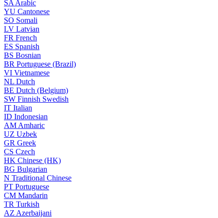
SA
Arabic
YU
Cantonese
SO
Somali
LV
Latvian
FR
French
ES
Spanish
BS
Bosnian
BR
Portuguese (Brazil)
VI
Vietnamese
NL
Dutch
BE
Dutch (Belgium)
SW
Finnish Swedish
IT
Italian
ID
Indonesian
AM
Amharic
UZ
Uzbek
GR
Greek
CS
Czech
HK
Chinese (HK)
BG
Bulgarian
N
Traditional Chinese
PT
Portuguese
CM
Mandarin
TR
Turkish
AZ
Azerbaijani