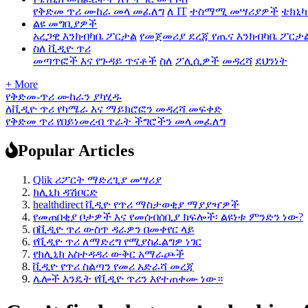
የቅድመ ጥሪ ሙከራ መላ መፈለግ
ለ IT
ተስማሚ መሣሪያዎች
ቴክኒካ
ልዩ መግቢያዎች
አረጋዊ እንክብካቤ ፖርታል
የመጀመሪያ ደረጃ የጤና እንክብካቤ ፖርታ
ስለ ቪዲዮ ጥሪ
መጣጥፎች እና የጉዳይ ጥናቶች
ስለ
ፖሊሲዎች
መዳረሻ
ደህንነት
+ More
የቅድመ-ጥሪ ሙከራን ያካሂዱ
ለቪዲዮ ጥሪ የካሜራ እና ማይክሮፎን መዳረሻ መፍቀድ
የቅድመ ጥሪ የበይነመረብ ጥራት ችግሮችን መላ መፈለግ
Popular Articles
Qlik ሪፖርት ማድረጊያ መሣሪያ
ክሊኒክ ዳሽቦርድ
healthdirect ቪዲዮ የጥሪ ማስታወቂያ ማያያዣዎች
የመጠበቂያ ቦታዎች እና የመሰብሰቢያ ክፍሎች፡ ልዩነቱ ምንድን ነው?
በቪዲዮ ጥሪ ውስጥ ዳራዎን በመቀየር ላይ
የቪዲዮ ጥሪ ለማድረግ የሚያስፈልግዎ ነገር
የክሊኒክ አስተዳዳሪ ውቅር አማራጮች
ቪዲዮ የጥሪ ስልጣን የመሪ አድራሻ መረጃ
ሌሎች እንዴት የቪዲዮ ጥሪን እየተጠቀሙ ነው።