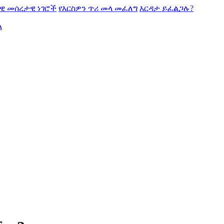
ዊ መሰረታዊ ነገሮች
የእርስዎን ጥሪ መላ መፈለግ
እርዳታ ይፈልጋሉ?
ል