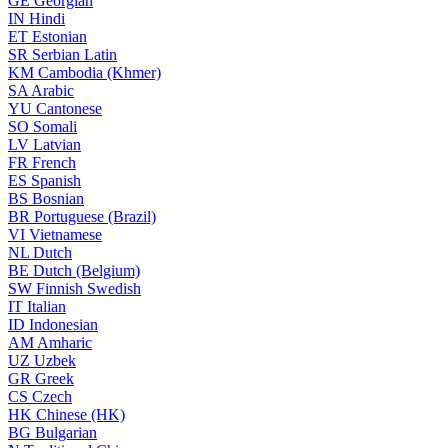
GE
Georgian
IN
Hindi
ET
Estonian
SR
Serbian Latin
KM
Cambodia (Khmer)
SA
Arabic
YU
Cantonese
SO
Somali
LV
Latvian
FR
French
ES
Spanish
BS
Bosnian
BR
Portuguese (Brazil)
VI
Vietnamese
NL
Dutch
BE
Dutch (Belgium)
SW
Finnish Swedish
IT
Italian
ID
Indonesian
AM
Amharic
UZ
Uzbek
GR
Greek
CS
Czech
HK
Chinese (HK)
BG
Bulgarian