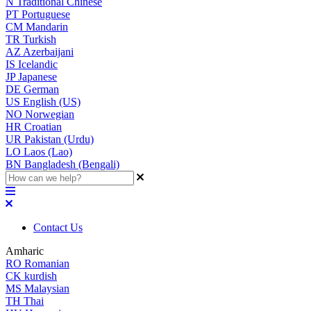
N
Traditional Chinese
PT
Portuguese
CM
Mandarin
TR
Turkish
AZ
Azerbaijani
IS
Icelandic
JP
Japanese
DE
German
US
English (US)
NO
Norwegian
HR
Croatian
UR
Pakistan (Urdu)
LO
Laos (Lao)
BN
Bangladesh (Bengali)
Contact Us
Amharic
RO
Romanian
CK
kurdish
MS
Malaysian
TH
Thai