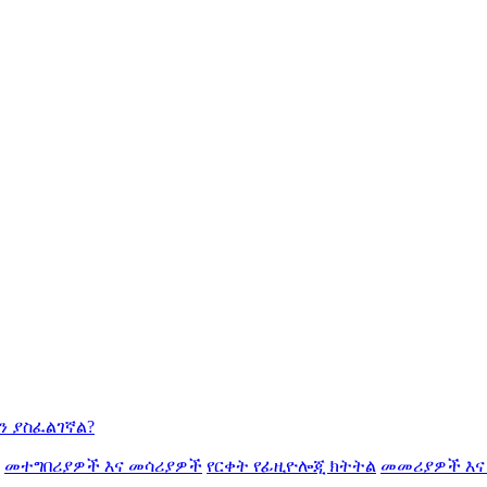
ን ያስፈልገኛል?
መተግበሪያዎች እና መሳሪያዎች
የርቀት የፊዚዮሎጂ ክትትል
መመሪያዎች እና