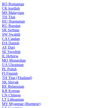
RO
Romanian
CK
kurdish
MS
Malaysian
TH
Thai
HU
Hungarian
RU
Russian
SR
Serbian
SW
Swahili
CA
Catalan
DA
Danish
AF
Dari
SE
Swedish
IL
Hebrew
MO
Mongolian
UA
Ukrainian
PL
Polish
FI
Finnish
TH
Thai (Thailand)
SK
Slovak
BE
Belarusian
KR
Korean
CN
Chinese
LT
Lithuanian
MY
Myanmar (Burmese)