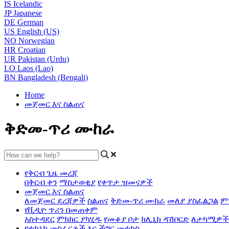
IS
Icelandic
JP
Japanese
DE
German
US
English (US)
NO
Norwegian
HR
Croatian
UR
Pakistan (Urdu)
LO
Laos (Lao)
BN
Bangladesh (Bengali)
Home
መጀመር እና ስልጠና
ቅድመ-ጥሪ ሙከራ
የቅርብ ጊዜ መረጃ
በቅርብ ቀን
ማስታወቂያ
የቀጥታ ዝመናዎች
መጀመር እና ስልጠና
ለመጀመር ደረጃዎች
ስልጠና
ቅድመ-ጥሪ ሙከራ
መለያ ያስፈልጋል
ም
የቪዲዮ ጥሪን በመጠቀም
አስተዳደር
ምክክር ያካሂዱ
የመቆያ ቦታ
ክሊኒክ ዳሽቦርድ
ለታካሚዎች
የቴክኒክ መስፈርቶች እና ችግር መተኮስ