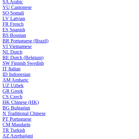
SA
Arabic
YU
Cantonese
SO
Somali
LV
Latvian
FR
French
ES
Spanish
BS
Bosnian
BR
Portuguese (Brazil)
VI
Vietnamese
NL
Dutch
BE
Dutch (Belgium)
SW
Finnish Swedish
IT
Italian
ID
Indonesian
AM
Amharic
UZ
Uzbek
GR
Greek
CS
Czech
HK
Chinese (HK)
BG
Bulgarian
N
Traditional Chinese
PT
Portuguese
CM
Mandarin
TR
Turkish
AZ
Azerbaijani