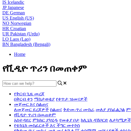
IS
Icelandic
JP
Japanese
DE
German
US
English (US)
NO
Norwegian
HR
Croatian
UR
Pakistan (Urdu)
LO
Laos (Lao)
BN
Bangladesh (Bengali)
Home
የቪዲዮ ጥሪን በመጠቀም
የቅርብ ጊዜ መረጃ
በቅርብ ቀን
ማስታወቂያ
የቀጥታ ዝመናዎች
መጀመር እና ስልጠና
ለመጀመር ደረጃዎች
ስልጠና
ቅድመ-ጥሪ ሙከራ
መለያ ያስፈልጋል
ም
የቪዲዮ ጥሪን በመጠቀም
አስተዳደር
ምክክር ያካሂዱ
የመቆያ ቦታ
ክሊኒክ ዳሽቦርድ
ለታካሚዎች
የቴክኒክ መስፈርቶች እና ችግር መተኮስ
የቅድመ ጥሪ ሙከራ መላ መፈለግ
ለ IT
ተስማሚ መሣሪያዎች
ቴክኒካ