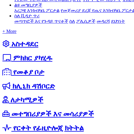
ልዩ መግቢያዎች
አረጋዊ እንክብካቤ ፖርታል
የመጀመሪያ ደረጃ የጤና እንክብካቤ ፖርታ
ስለ ቪዲዮ ጥሪ
መጣጥፎች እና የጉዳይ ጥናቶች
ስለ
ፖሊሲዎች
መዳረሻ
ደህንነት
+ More
አስተዳደር
ምክክር ያካሂዱ
የመቆያ ቦታ
ክሊኒክ ዳሽቦርድ
ለታካሚዎች
መተግበሪያዎች እና መሳሪያዎች
የርቀት የፊዚዮሎጂ ክትትል