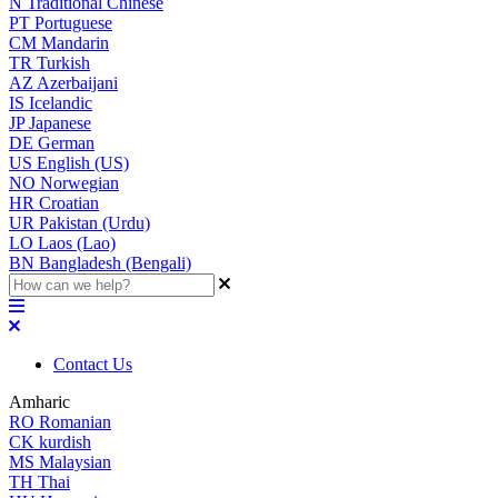
N
Traditional Chinese
PT
Portuguese
CM
Mandarin
TR
Turkish
AZ
Azerbaijani
IS
Icelandic
JP
Japanese
DE
German
US
English (US)
NO
Norwegian
HR
Croatian
UR
Pakistan (Urdu)
LO
Laos (Lao)
BN
Bangladesh (Bengali)
Contact Us
Amharic
RO
Romanian
CK
kurdish
MS
Malaysian
TH
Thai