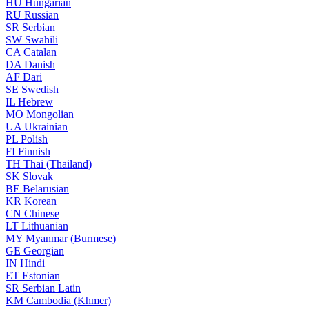
HU
Hungarian
RU
Russian
SR
Serbian
SW
Swahili
CA
Catalan
DA
Danish
AF
Dari
SE
Swedish
IL
Hebrew
MO
Mongolian
UA
Ukrainian
PL
Polish
FI
Finnish
TH
Thai (Thailand)
SK
Slovak
BE
Belarusian
KR
Korean
CN
Chinese
LT
Lithuanian
MY
Myanmar (Burmese)
GE
Georgian
IN
Hindi
ET
Estonian
SR
Serbian Latin
KM
Cambodia (Khmer)