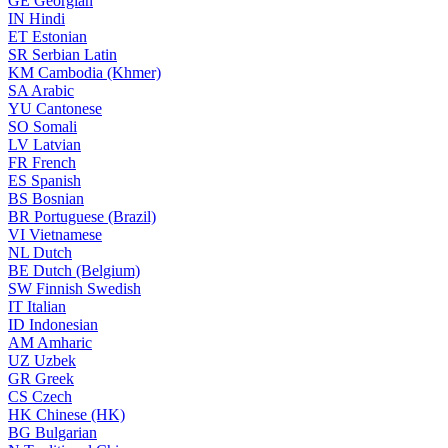
GE
Georgian
IN
Hindi
ET
Estonian
SR
Serbian Latin
KM
Cambodia (Khmer)
SA
Arabic
YU
Cantonese
SO
Somali
LV
Latvian
FR
French
ES
Spanish
BS
Bosnian
BR
Portuguese (Brazil)
VI
Vietnamese
NL
Dutch
BE
Dutch (Belgium)
SW
Finnish Swedish
IT
Italian
ID
Indonesian
AM
Amharic
UZ
Uzbek
GR
Greek
CS
Czech
HK
Chinese (HK)
BG
Bulgarian