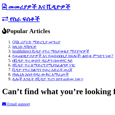
መመሪያዎች እና ቪዲዮዎች
የስራ ፍሰቶች
Popular Articles
Qlik ሪፖርት ማድረጊያ መሣሪያ
ክሊኒክ ዳሽቦርድ
healthdirect ቪዲዮ የጥሪ ማስታወቂያ ማያያዣዎች
የመጠበቂያ ቦታዎች እና የመሰብሰቢያ ክፍሎች፡ ልዩነቱ ምንድን ነው?
በቪዲዮ ጥሪ ውስጥ ዳራዎን በመቀየር ላይ
የቪዲዮ ጥሪ ለማድረግ የሚያስፈልግዎ ነገር
ቪዲዮ የጥሪ ስልጣን የመሪ አድራሻ መረጃ
የክሊኒክ አስተዳዳሪ ውቅር አማራጮች
ሌሎች እንዴት የቪዲዮ ጥሪን እየተጠቀሙ ነው።
Can’t find what you’re looking 
Email support