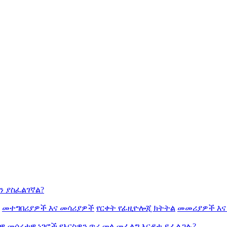
ን ያስፈልገኛል?
መተግበሪያዎች እና መሳሪያዎች
የርቀት የፊዚዮሎጂ ክትትል
መመሪያዎች እና
ዊ መሰረታዊ ነገሮች
የእርስዎን ጥሪ መላ መፈለግ
እርዳታ ይፈልጋሉ?