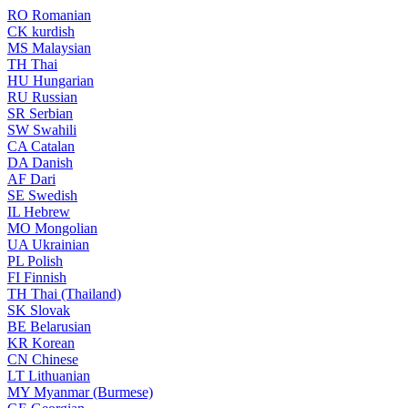
RO
Romanian
CK
kurdish
MS
Malaysian
TH
Thai
HU
Hungarian
RU
Russian
SR
Serbian
SW
Swahili
CA
Catalan
DA
Danish
AF
Dari
SE
Swedish
IL
Hebrew
MO
Mongolian
UA
Ukrainian
PL
Polish
FI
Finnish
TH
Thai (Thailand)
SK
Slovak
BE
Belarusian
KR
Korean
CN
Chinese
LT
Lithuanian
MY
Myanmar (Burmese)