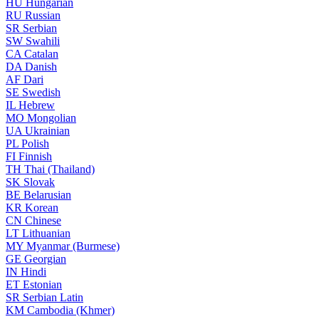
HU
Hungarian
RU
Russian
SR
Serbian
SW
Swahili
CA
Catalan
DA
Danish
AF
Dari
SE
Swedish
IL
Hebrew
MO
Mongolian
UA
Ukrainian
PL
Polish
FI
Finnish
TH
Thai (Thailand)
SK
Slovak
BE
Belarusian
KR
Korean
CN
Chinese
LT
Lithuanian
MY
Myanmar (Burmese)
GE
Georgian
IN
Hindi
ET
Estonian
SR
Serbian Latin
KM
Cambodia (Khmer)