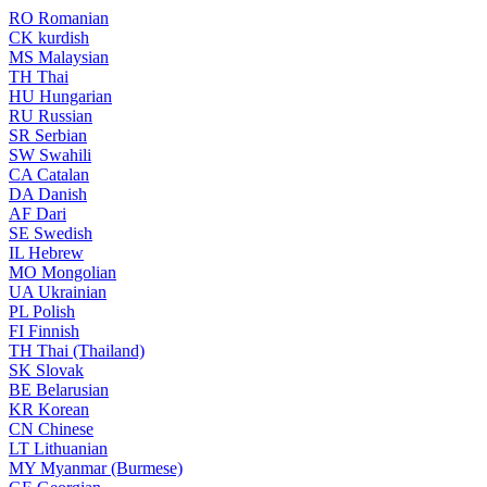
RO
Romanian
CK
kurdish
MS
Malaysian
TH
Thai
HU
Hungarian
RU
Russian
SR
Serbian
SW
Swahili
CA
Catalan
DA
Danish
AF
Dari
SE
Swedish
IL
Hebrew
MO
Mongolian
UA
Ukrainian
PL
Polish
FI
Finnish
TH
Thai (Thailand)
SK
Slovak
BE
Belarusian
KR
Korean
CN
Chinese
LT
Lithuanian
MY
Myanmar (Burmese)