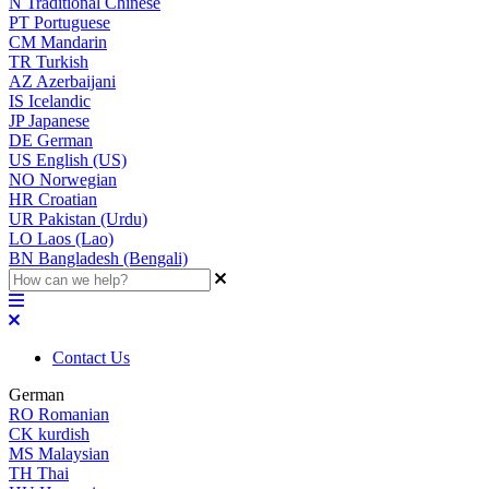
N
Traditional Chinese
PT
Portuguese
CM
Mandarin
TR
Turkish
AZ
Azerbaijani
IS
Icelandic
JP
Japanese
DE
German
US
English (US)
NO
Norwegian
HR
Croatian
UR
Pakistan (Urdu)
LO
Laos (Lao)
BN
Bangladesh (Bengali)
Contact Us
German
RO
Romanian
CK
kurdish
MS
Malaysian
TH
Thai