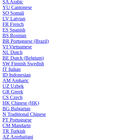
SA
Arabic
YU
Cantonese
SO
Somali
LV
Latvian
FR
French
ES
Spanish
BS
Bosnian
BR
Portuguese (Brazil)
VI
Vietnamese
NL
Dutch
BE
Dutch (Belgium)
SW
Finnish Swedish
IT
Italian
ID
Indonesian
AM
Amharic
UZ
Uzbek
GR
Greek
CS
Czech
HK
Chinese (HK)
BG
Bulgarian
N
Traditional Chinese
PT
Portuguese
CM
Mandarin
TR
Turkish
AZ
Azerbaijani