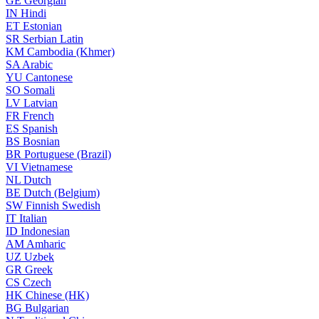
GE
Georgian
IN
Hindi
ET
Estonian
SR
Serbian Latin
KM
Cambodia (Khmer)
SA
Arabic
YU
Cantonese
SO
Somali
LV
Latvian
FR
French
ES
Spanish
BS
Bosnian
BR
Portuguese (Brazil)
VI
Vietnamese
NL
Dutch
BE
Dutch (Belgium)
SW
Finnish Swedish
IT
Italian
ID
Indonesian
AM
Amharic
UZ
Uzbek
GR
Greek
CS
Czech
HK
Chinese (HK)
BG
Bulgarian