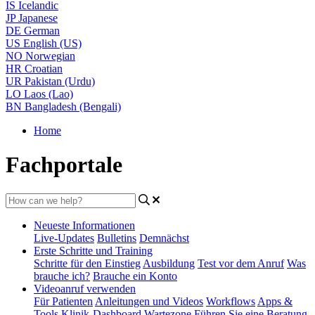
IS
Icelandic
JP
Japanese
DE
German
US
English (US)
NO
Norwegian
HR
Croatian
UR
Pakistan (Urdu)
LO
Laos (Lao)
BN
Bangladesh (Bengali)
Home
Fachportale
Neueste Informationen
Live-Updates
Bulletins
Demnächst
Erste Schritte und Training
Schritte für den Einstieg
Ausbildung
Test vor dem Anruf
Was
brauche ich?
Brauche ein Konto
Videoanruf verwenden
Für Patienten
Anleitungen und Videos
Workflows
Apps &
Tools
Klinik-Dashboard
Wartezone
Führen Sie eine Beratung