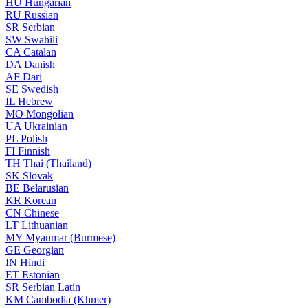
HU
Hungarian
RU
Russian
SR
Serbian
SW
Swahili
CA
Catalan
DA
Danish
AF
Dari
SE
Swedish
IL
Hebrew
MO
Mongolian
UA
Ukrainian
PL
Polish
FI
Finnish
TH
Thai (Thailand)
SK
Slovak
BE
Belarusian
KR
Korean
CN
Chinese
LT
Lithuanian
MY
Myanmar (Burmese)
GE
Georgian
IN
Hindi
ET
Estonian
SR
Serbian Latin
KM
Cambodia (Khmer)