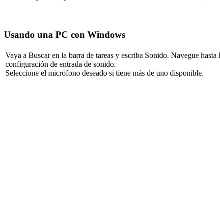
Usando
una
PC
con
Windows
Vaya
a
Buscar
en
la
barra
de
tareas
y
escriba
Sonido
.
Navegue
hasta
configuraci
ó
n
de
entrada
de
sonido
.
Seleccione
el
micr
ó
fono
deseado
si
tiene
m
á
s
de
uno
disponible
.