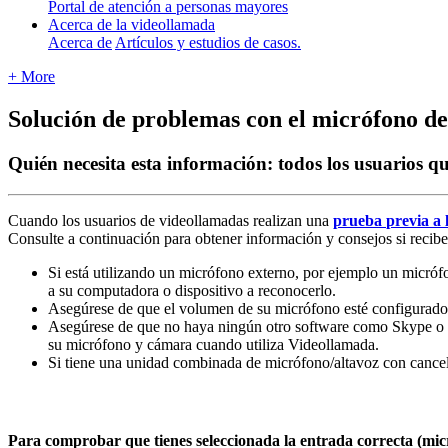
Portal de atención a personas mayores
Acerca de la videollamada
Acerca de
Artículos y estudios de casos.
+ More
Solución de problemas con el micrófono de
Quién necesita esta información: todos los usuarios
Cuando
los
usuarios
de
videollamadas
realizan
una
prueba
previa
a
Consulte
a
continuaci
ó
n
para
obtener
informaci
ó
n
y
consejos
si
recibe
Si
est
á
utilizando
un
micr
ó
fono
externo
,
por
ejemplo
un
micr
ó
f
a
su
computadora
o
dispositivo
a
reconocerlo
.
Aseg
ú
rese
de
que
el
volumen
de
su
micr
ó
fono
est
é
configurado
Aseg
ú
rese
de
que
no
haya
ning
ú
n
otro
software
como
Skype
o
su
micr
ó
fono
y
c
á
mara
cuando
utiliza
Videollamada
.
Si
tiene
una
unidad
combinada
de
micr
ó
fono
/
altavoz
con
cance
Para
comprobar
que
tienes
seleccionada
la
entrada
correcta
(
mic