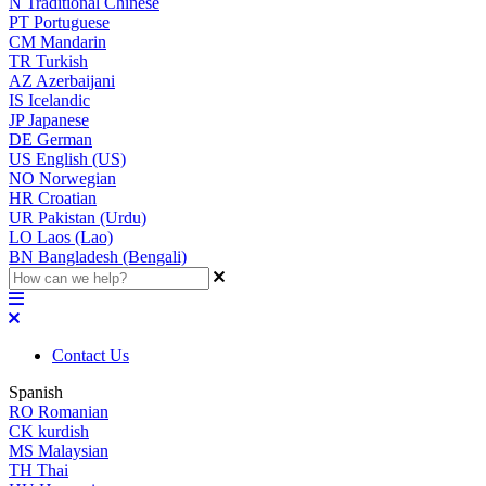
N
Traditional Chinese
PT
Portuguese
CM
Mandarin
TR
Turkish
AZ
Azerbaijani
IS
Icelandic
JP
Japanese
DE
German
US
English (US)
NO
Norwegian
HR
Croatian
UR
Pakistan (Urdu)
LO
Laos (Lao)
BN
Bangladesh (Bengali)
Contact Us
Spanish
RO
Romanian
CK
kurdish
MS
Malaysian
TH
Thai