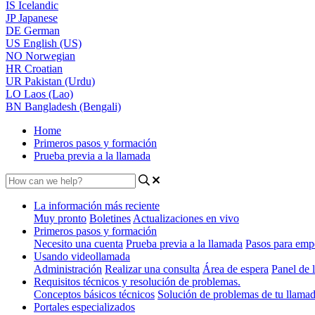
IS
Icelandic
JP
Japanese
DE
German
US
English (US)
NO
Norwegian
HR
Croatian
UR
Pakistan (Urdu)
LO
Laos (Lao)
BN
Bangladesh (Bengali)
Home
Primeros pasos y formación
Prueba previa a la llamada
La información más reciente
Muy pronto
Boletines
Actualizaciones en vivo
Primeros pasos y formación
Necesito una cuenta
Prueba previa a la llamada
Pasos para emp
Usando videollamada
Administración
Realizar una consulta
Área de espera
Panel de l
Requisitos técnicos y resolución de problemas.
Conceptos básicos técnicos
Solución de problemas de tu llama
Portales especializados