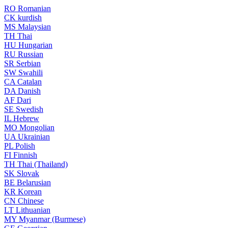
RO
Romanian
CK
kurdish
MS
Malaysian
TH
Thai
HU
Hungarian
RU
Russian
SR
Serbian
SW
Swahili
CA
Catalan
DA
Danish
AF
Dari
SE
Swedish
IL
Hebrew
MO
Mongolian
UA
Ukrainian
PL
Polish
FI
Finnish
TH
Thai (Thailand)
SK
Slovak
BE
Belarusian
KR
Korean
CN
Chinese
LT
Lithuanian
MY
Myanmar (Burmese)