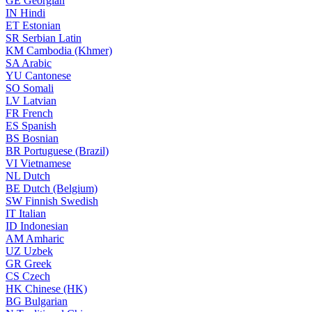
GE
Georgian
IN
Hindi
ET
Estonian
SR
Serbian Latin
KM
Cambodia (Khmer)
SA
Arabic
YU
Cantonese
SO
Somali
LV
Latvian
FR
French
ES
Spanish
BS
Bosnian
BR
Portuguese (Brazil)
VI
Vietnamese
NL
Dutch
BE
Dutch (Belgium)
SW
Finnish Swedish
IT
Italian
ID
Indonesian
AM
Amharic
UZ
Uzbek
GR
Greek
CS
Czech
HK
Chinese (HK)
BG
Bulgarian