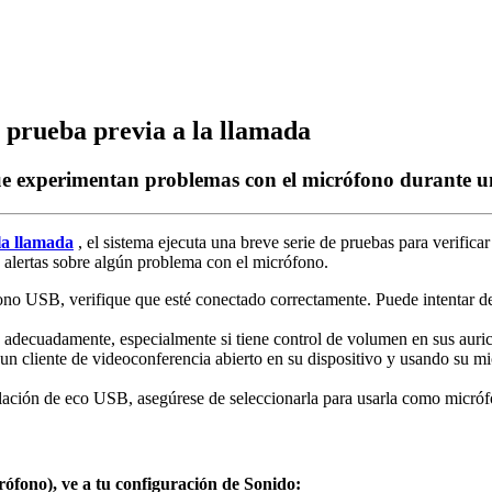
 prueba previa a la llamada
 que experimentan problemas con el micrófono durante 
la
llamada
,
el
sistema
ejecuta
una
breve
serie
de
pruebas
para
verificar
alertas
sobre
alg
ú
n
problema
con
el
micr
ó
fono
.
ono
USB
,
verifique
que
est
é
conectado
correctamente
.
Puede
intentar
d
adecuadamente
,
especialmente
si
tiene
control
de
volumen
en
sus
auri
un
cliente
de
videoconferencia
abierto
en
su
dispositivo
y
usando
su
mi
laci
ó
n
de
eco
USB
,
aseg
ú
rese
de
seleccionarla
para
usarla
como
micr
ó
r
ó
fono
)
,
ve
a
tu
configuraci
ó
n
de
Sonido
: