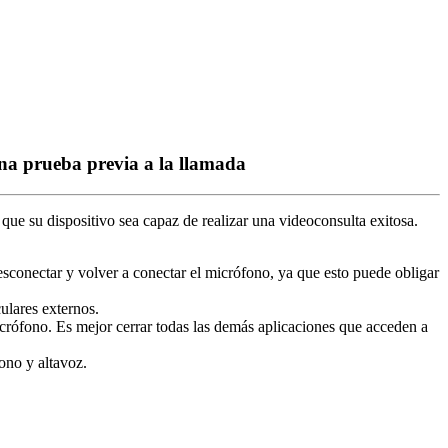
una prueba previa a la llamada
que
su
dispositivo
sea
capaz
de
realizar
una
videoconsulta
exitosa
.
esconectar
y
volver
a
conectar
el
micr
ó
fono
,
ya
que
esto
puede
obligar
culares
externos
.
cr
ó
fono
.
Es
mejor
cerrar
todas
las
dem
á
s
aplicaciones
que
acceden
a
fono
y
altavoz
.