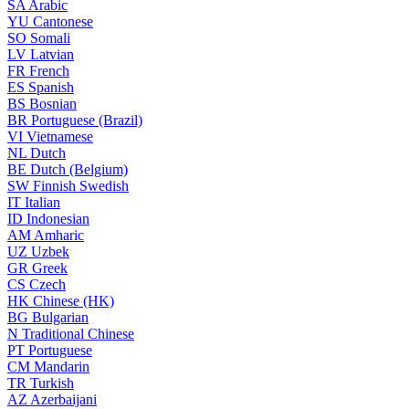
SA
Arabic
YU
Cantonese
SO
Somali
LV
Latvian
FR
French
ES
Spanish
BS
Bosnian
BR
Portuguese (Brazil)
VI
Vietnamese
NL
Dutch
BE
Dutch (Belgium)
SW
Finnish Swedish
IT
Italian
ID
Indonesian
AM
Amharic
UZ
Uzbek
GR
Greek
CS
Czech
HK
Chinese (HK)
BG
Bulgarian
N
Traditional Chinese
PT
Portuguese
CM
Mandarin
TR
Turkish
AZ
Azerbaijani