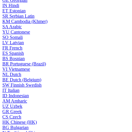
GE
Georgian
IN
Hindi
ET
Estonian
SR
Serbian Latin
KM
Cambodia (Khmer)
SA
Arabic
YU
Cantonese
SO
Somali
LV
Latvian
FR
French
ES
Spanish
BS
Bosnian
BR
Portuguese (Brazil)
VI
Vietnamese
NL
Dutch
BE
Dutch (Belgium)
SW
Finnish Swedish
IT
Italian
ID
Indonesian
AM
Amharic
UZ
Uzbek
GR
Greek
CS
Czech
HK
Chinese (HK)
BG
Bulgarian