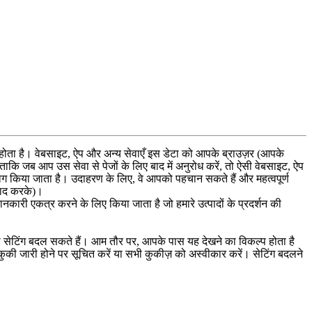
ह
त
ह
।
व
ब
स
इ
ट
,
ऐ
प
औ
र
अ
न
य
स
व
ए
इ
स
ड
ट
क
आ
प
क
ब
र
उ
ज
र
(
आ
प
क
त
क
ज
ब
आ
प
उ
स
स
व
स
प
ज
क
ल
ए
ब
द
म
अ
न
र
ध
क
र
,
त
ऐ
स
व
ब
स
इ
ट
,
ऐ
प
य
ग
क
य
ज
त
ह
।
उ
द
ह
र
ण
क
ल
ए
,
व
आ
प
क
प
ह
च
न
स
क
त
ह
औ
र
म
ह
त
व
प
र
य
द
क
र
क
)
।
ज
न
क
र
ए
क
त
र
क
र
न
क
ल
ए
क
य
ज
त
ह
ज
ह
म
र
उ
त
प
द
क
प
र
द
र
न
क
क
स
ट
ग
ब
द
ल
स
क
त
ह
।
आ
म
त
र
प
र
,
आ
प
क
प
स
य
ह
द
ख
न
क
व
क
ल
प
ह
त
ह
क
क
ज
र
ह
न
प
र
स
च
त
क
र
य
स
भ
क
क
ज
क
अ
स
व
क
र
क
र
।
स
ट
ग
ब
द
ल
न