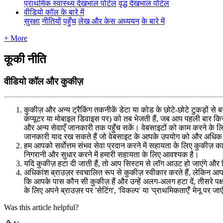
प्राथमिक स्वास्थ्य देखभाल पोर्टल
वृद्ध देखभाल पोर्टल
वीडियो कॉल के बारे में
सुरक्षा
नीतियों
पहुँच
लेख और केस अध्ययन
के बारे में
+ More
कूकी नीति
वीडियो कॉल और कुकीज़
क
क
ज
औ
र
अ
न
य
ट
र
क
ग
त
क
न
क
ड
ट
य
क
ड
क
छ
ट
-
छ
ट
ट
क
ड
स
ब
क
प
य
ट
र
य
म
ब
इ
ल
ड
व
इ
स
प
र
)
क
त
ब
भ
ज
त
ह
,
ज
ब
आ
प
प
ह
ल
ब
र
क
औ
र
अ
न
य
स
व
ए
ज
न
क
र
त
क
प
ह
च
स
क
।
व
ब
स
इ
ट
क
क
म
क
र
न
क
ज
न
क
र
य
द
र
ख
स
क
त
ह
ज
व
ब
स
इ
ट
क
आ
प
क
उ
प
य
ग
क
औ
र
अ
ध
क
ह
म
आ
प
क
स
र
त
म
स
भ
व
स
व
प
र
द
न
क
र
न
म
स
ह
य
त
क
ल
ए
क
क
ज
न
ग
र
न
औ
र
स
ध
र
क
र
न
म
ह
म
र
स
ह
य
त
क
ल
ए
आ
व
श
य
क
ह
।
य
द
क
क
ज
ह
ट
द
ज
त
ह
,
त
आ
प
स
स
ट
म
स
ल
ग
आ
उ
ट
ह
ज
ए
ग
औ
र
अ
ध
क
श
ब
र
उ
ज
र
स
व
च
ल
त
र
प
स
क
क
ज
स
व
क
र
क
र
त
ह
,
ल
क
न
आ
क
आ
प
क
प
स
क
न
स
क
क
ज
ह
औ
र
उ
न
ह
अ
ल
ग
-
अ
ल
ग
ह
ट
द
,
त
स
र
प
क
ल
ए
अ
प
न
ब
र
उ
ज
र
प
र
'
स
ट
ग
'
,
'
व
क
ल
प
'
य
'
प
र
थ
म
क
त
ए
'
म
न
प
र
ज
Was this article helpful?