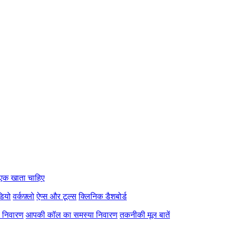
एक खाता चाहिए
डियो
वर्कफ़्लो
ऐप्स और टूल्स
क्लिनिक डैशबोर्ड
ा निवारण
आपकी कॉल का समस्या निवारण
तकनीकी मूल बातें