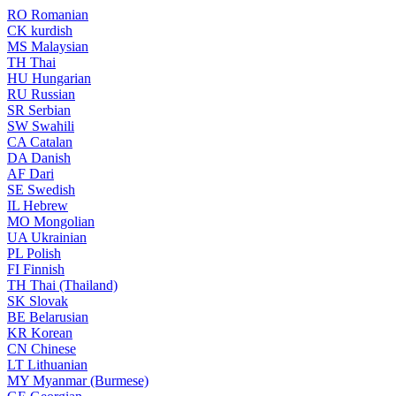
RO
Romanian
CK
kurdish
MS
Malaysian
TH
Thai
HU
Hungarian
RU
Russian
SR
Serbian
SW
Swahili
CA
Catalan
DA
Danish
AF
Dari
SE
Swedish
IL
Hebrew
MO
Mongolian
UA
Ukrainian
PL
Polish
FI
Finnish
TH
Thai (Thailand)
SK
Slovak
BE
Belarusian
KR
Korean
CN
Chinese
LT
Lithuanian
MY
Myanmar (Burmese)