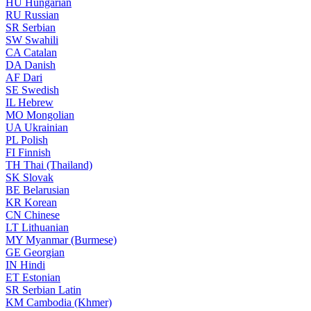
HU
Hungarian
RU
Russian
SR
Serbian
SW
Swahili
CA
Catalan
DA
Danish
AF
Dari
SE
Swedish
IL
Hebrew
MO
Mongolian
UA
Ukrainian
PL
Polish
FI
Finnish
TH
Thai (Thailand)
SK
Slovak
BE
Belarusian
KR
Korean
CN
Chinese
LT
Lithuanian
MY
Myanmar (Burmese)
GE
Georgian
IN
Hindi
ET
Estonian
SR
Serbian Latin
KM
Cambodia (Khmer)