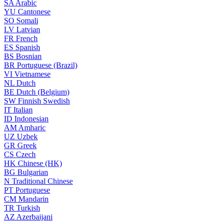
SA
Arabic
YU
Cantonese
SO
Somali
LV
Latvian
FR
French
ES
Spanish
BS
Bosnian
BR
Portuguese (Brazil)
VI
Vietnamese
NL
Dutch
BE
Dutch (Belgium)
SW
Finnish Swedish
IT
Italian
ID
Indonesian
AM
Amharic
UZ
Uzbek
GR
Greek
CS
Czech
HK
Chinese (HK)
BG
Bulgarian
N
Traditional Chinese
PT
Portuguese
CM
Mandarin
TR
Turkish
AZ
Azerbaijani