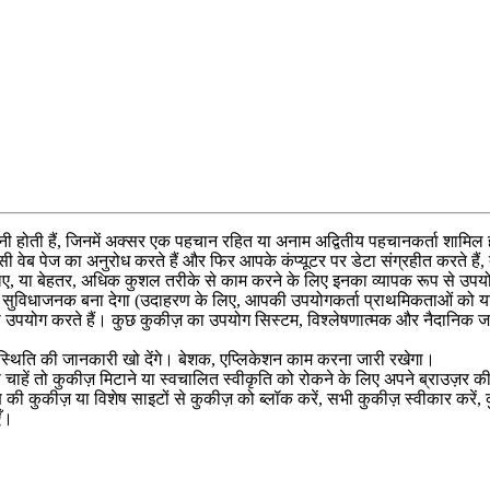
न
ह
त
ह
,
ज
न
म
अ
क
स
र
ए
क
प
ह
च
न
र
ह
त
य
अ
न
म
अ
द
त
य
प
ह
च
न
क
र
श
म
ल
स
व
ब
प
ज
क
अ
न
र
ध
क
र
त
ह
औ
र
फ
र
आ
प
क
क
प
य
ट
र
प
र
ड
ट
स
ग
र
ह
त
क
र
त
ह
,
ल
ए
,
य
ब
ह
त
र
,
अ
ध
क
क
श
ल
त
र
क
स
क
म
क
र
न
क
ल
ए
इ
न
क
व
य
प
क
र
प
स
उ
प
स
व
ध
ज
न
क
ब
न
द
ग
(
उ
द
ह
र
ण
क
ल
ए
,
आ
प
क
उ
प
य
ग
क
र
प
र
थ
म
क
त
ओ
क
क
उ
प
य
ग
क
र
त
ह
।
क
छ
क
क
ज
क
उ
प
य
ग
स
स
ट
म
,
व
श
ल
ष
ण
त
म
क
औ
र
न
द
न
क
स
त
क
ज
न
क
र
ख
द
ग
।
ब
श
क
,
ए
प
क
श
न
क
म
क
र
न
ज
र
र
ख
ग
।
प
च
ह
त
क
क
ज
म
ट
न
य
स
व
च
ल
त
स
व
क
त
क
र
क
न
क
ल
ए
अ
प
न
ब
र
उ
ज
र
क
क
क
क
ज
य
व
श
ष
स
इ
ट
स
क
क
ज
क
ब
ल
क
क
र
,
स
भ
क
क
ज
स
व
क
र
क
र
,
ए
।