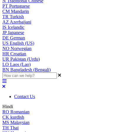
N
Traditional Chinese
PT
Portuguese
CM
Mandarin
TR
Turkish
AZ
Azerbaijani
IS
Icelandic
JP
Japanese
DE
German
US
English (US)
NO
Norwegian
HR
Croatian
UR
Pakistan (Urdu)
LO
Laos (Lao)
BN
Bangladesh (Bengali)
Contact Us
Hindi
RO
Romanian
CK
kurdish
MS
Malaysian
TH
Thai