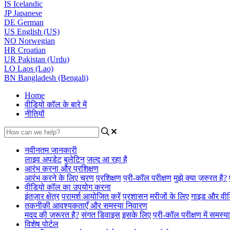
IS
Icelandic
JP
Japanese
DE
German
US
English (US)
NO
Norwegian
HR
Croatian
UR
Pakistan (Urdu)
LO
Laos (Lao)
BN
Bangladesh (Bengali)
Home
वीडियो कॉल के बारे में
नीतियों
नवीनतम जानकारी
लाइव अपडेट
बुलेटिन
जल्द आ रहा है
आरंभ करना और प्रशिक्षण
आरंभ करने के लिए चरण
प्रशिक्षण
प्री-कॉल परीक्षण
मुझे क्या ज़रुरत है?
वीडियो कॉल का उपयोग करना
इंतज़ार क्षेत्र
परामर्श आयोजित करें
प्रशासन
मरीजों के लिए
गाइड और वी
तकनीकी आवश्यकताएँ और समस्या निवारण
मदद की ज़रूरत है?
संगत डिवाइस
इसके लिए
प्री-कॉल परीक्षण में समस्य
विशेष पोर्टल