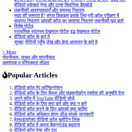
वीडियो
वर्कफ़्लो
ऐप्स और टूल्स
क्लिनिक डैशबोर्ड
तकनीकी आवश्यकताएँ और समस्या निवारण
मदद की ज़रूरत है?
संगत डिवाइस
इसके लिए
प्री-कॉल परीक्षण में
समस्या निवारण
आपकी कॉल का समस्या निवारण
तकनीकी मूल बातें
विशेष पोर्टल
प्राथमिक स्वास्थ्य देखभाल पोर्टल
वृद्ध देखभाल पोर्टल
वीडियो कॉल के बारे में
सुरक्षा
नीतियों
पहुँच
लेख और केस अध्ययन
के बारे में
+ More
गोपनीयता, सुरक्षा और मापनीयता
आवश्यक 8 परिपक्वता मॉडल
Popular Articles
वीडियो कॉल ऐप कॉन्फ़िगरेशन
वीडियो कॉल के लिए कैमरा और माइक्रोफ़ोन एक्सेस की अनुमति देना
अपने कॉल में YouTube वीडियो जोड़ें
वीडियो कॉल के लिए क्या करें और क्या न करें
वीडियो कॉल करने के लिए आपको क्या चाहिए
वीडियो कॉल अधिकार क्षेत्र लीड संपर्क जानकारी
हेल्थडायरेक्ट वीडियो कॉल बुलेटिन लिंक
वीडियो कॉल में अपना बैकग्राउंड बदलना
वीडियो कॉल ऐप्स और टूल