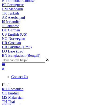
N
Traditional Chinese
PT
Portuguese
CM
Mandarin
TR
Turkish
AZ
Azerbaijani
IS
Icelandic
JP
Japanese
DE
German
US
English (US)
NO
Norwegian
HR
Croatian
UR
Pakistan (Urdu)
LO
Laos (Lao)
BN
Bangladesh (Bengali)
Contact Us
Hindi
RO
Romanian
CK
kurdish
MS
Malaysian
TH
Thai