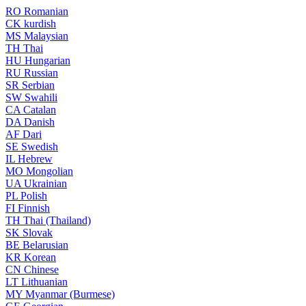
RO
Romanian
CK
kurdish
MS
Malaysian
TH
Thai
HU
Hungarian
RU
Russian
SR
Serbian
SW
Swahili
CA
Catalan
DA
Danish
AF
Dari
SE
Swedish
IL
Hebrew
MO
Mongolian
UA
Ukrainian
PL
Polish
FI
Finnish
TH
Thai (Thailand)
SK
Slovak
BE
Belarusian
KR
Korean
CN
Chinese
LT
Lithuanian
MY
Myanmar (Burmese)