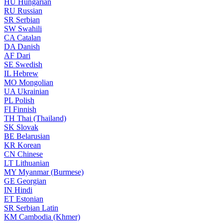
HU
Hungarian
RU
Russian
SR
Serbian
SW
Swahili
CA
Catalan
DA
Danish
AF
Dari
SE
Swedish
IL
Hebrew
MO
Mongolian
UA
Ukrainian
PL
Polish
FI
Finnish
TH
Thai (Thailand)
SK
Slovak
BE
Belarusian
KR
Korean
CN
Chinese
LT
Lithuanian
MY
Myanmar (Burmese)
GE
Georgian
IN
Hindi
ET
Estonian
SR
Serbian Latin
KM
Cambodia (Khmer)