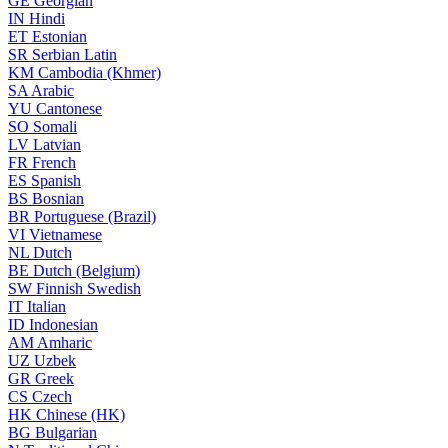
GE
Georgian
IN
Hindi
ET
Estonian
SR
Serbian Latin
KM
Cambodia (Khmer)
SA
Arabic
YU
Cantonese
SO
Somali
LV
Latvian
FR
French
ES
Spanish
BS
Bosnian
BR
Portuguese (Brazil)
VI
Vietnamese
NL
Dutch
BE
Dutch (Belgium)
SW
Finnish Swedish
IT
Italian
ID
Indonesian
AM
Amharic
UZ
Uzbek
GR
Greek
CS
Czech
HK
Chinese (HK)
BG
Bulgarian