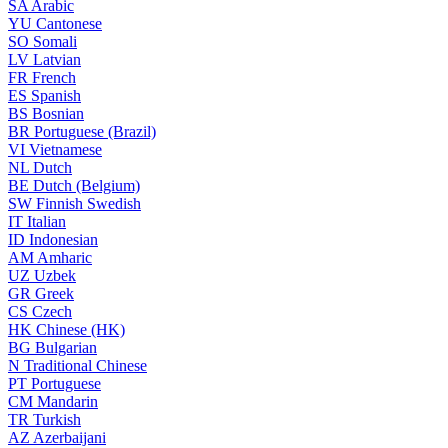
SA
Arabic
YU
Cantonese
SO
Somali
LV
Latvian
FR
French
ES
Spanish
BS
Bosnian
BR
Portuguese (Brazil)
VI
Vietnamese
NL
Dutch
BE
Dutch (Belgium)
SW
Finnish Swedish
IT
Italian
ID
Indonesian
AM
Amharic
UZ
Uzbek
GR
Greek
CS
Czech
HK
Chinese (HK)
BG
Bulgarian
N
Traditional Chinese
PT
Portuguese
CM
Mandarin
TR
Turkish
AZ
Azerbaijani