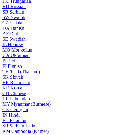
HU
Hungarian
RU
Russian
SR
Serbian
SW
Swahili
CA
Catalan
DA
Danish
AF
Dari
SE
Swedish
IL
Hebrew
MO
Mongolian
UA
Ukrainian
PL
Polish
FI
Finnish
TH
Thai (Thailand)
SK
Slovak
BE
Belarusian
KR
Korean
CN
Chinese
LT
Lithuanian
MY
Myanmar (Burmese)
GE
Georgian
IN
Hindi
ET
Estonian
SR
Serbian Latin
KM
Cambodia (Khmer)