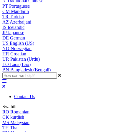
N
Traditional Chinese
PT
Portuguese
CM
Mandarin
TR
Turkish
AZ
Azerbaijani
IS
Icelandic
JP
Japanese
DE
German
US
English (US)
NO
Norwegian
HR
Croatian
UR
Pakistan (Urdu)
LO
Laos (Lao)
BN
Bangladesh (Bengali)
Contact Us
Swahili
RO
Romanian
CK
kurdish
MS
Malaysian
TH
Thai