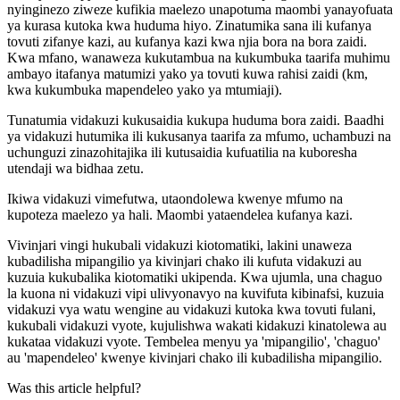
nyinginezo
ziweze
kufikia
maelezo
unapotuma
maombi
yanayofuata
ya
kurasa
kutoka
kwa
huduma
hiyo
.
Zinatumika
sana
ili
kufanya
tovuti
zifanye
kazi
,
au
kufanya
kazi
kwa
njia
bora
na
bora
zaidi
.
Kwa
mfano
,
wanaweza
kukutambua
na
kukumbuka
taarifa
muhimu
ambayo
itafanya
matumizi
yako
ya
tovuti
kuwa
rahisi
zaidi
(
km
,
kwa
kukumbuka
mapendeleo
yako
ya
mtumiaji
)
.
Tunatumia
vidakuzi
kukusaidia
kukupa
huduma
bora
zaidi
.
Baadhi
ya
vidakuzi
hutumika
ili
kukusanya
taarifa
za
mfumo
,
uchambuzi
na
uchunguzi
zinazohitajika
ili
kutusaidia
kufuatilia
na
kuboresha
utendaji
wa
bidhaa
zetu
.
Ikiwa
vidakuzi
vimefutwa
,
utaondolewa
kwenye
mfumo
na
kupoteza
maelezo
ya
hali
.
Maombi
yataendelea
kufanya
kazi
.
Vivinjari
vingi
hukubali
vidakuzi
kiotomatiki
,
lakini
unaweza
kubadilisha
mipangilio
ya
kivinjari
chako
ili
kufuta
vidakuzi
au
kuzuia
kukubalika
kiotomatiki
ukipenda
.
Kwa
ujumla
,
una
chaguo
la
kuona
ni
vidakuzi
vipi
ulivyonavyo
na
kuvifuta
kibinafsi
,
kuzuia
vidakuzi
vya
watu
wengine
au
vidakuzi
kutoka
kwa
tovuti
fulani
,
kukubali
vidakuzi
vyote
,
kujulishwa
wakati
kidakuzi
kinatolewa
au
kukataa
vidakuzi
vyote
.
Tembelea
menyu
ya
'
mipangilio
'
,
'
chaguo
'
au
'
mapendeleo
'
kwenye
kivinjari
chako
ili
kubadilisha
mipangilio
.
Was this article helpful?