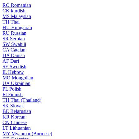
RO
Romanian
CK
kurdish
MS
Malaysian
TH
Thai
HU
Hungarian
RU
Russian
SR
Serbian
SW
Swahili
CA
Catalan
DA
Danish
AF
Dari
SE
Swedish
IL
Hebrew
MO
Mongolian
UA
Ukrainian
PL
Polish
FI
Finnish
TH
Thai (Thailand)
SK
Slovak
BE
Belarusian
KR
Korean
CN
Chinese
LT
Lithuanian
MY
Myanmar (Burmese)