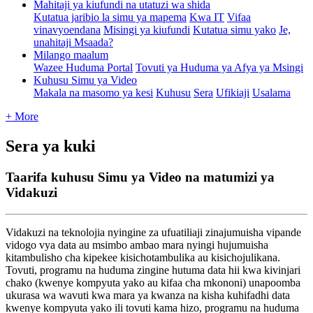
Mahitaji ya kiufundi na utatuzi wa shida
Kutatua jaribio la simu ya mapema
Kwa IT
Vifaa
vinavyoendana
Misingi ya kiufundi
Kutatua simu yako
Je,
unahitaji Msaada?
Milango maalum
Wazee Huduma Portal
Tovuti ya Huduma ya Afya ya Msingi
Kuhusu Simu ya Video
Makala na masomo ya kesi
Kuhusu
Sera
Ufikiaji
Usalama
+ More
Sera ya kuki
Taarifa kuhusu Simu ya Video na matumizi ya
Vidakuzi
Vidakuzi
na
teknolojia
nyingine
za
ufuatiliaji
zinajumuisha
vipande
vidogo
vya
data
au
msimbo
ambao
mara
nyingi
hujumuisha
kitambulisho
cha
kipekee
kisichotambulika
au
kisichojulikana
.
Tovuti
,
programu
na
huduma
zingine
hutuma
data
hii
kwa
kivinjari
chako
(
kwenye
kompyuta
yako
au
kifaa
cha
mkononi
)
unapoomba
ukurasa
wa
wavuti
kwa
mara
ya
kwanza
na
kisha
kuhifadhi
data
kwenye
kompyuta
yako
ili
tovuti
kama
hizo
,
programu
na
huduma