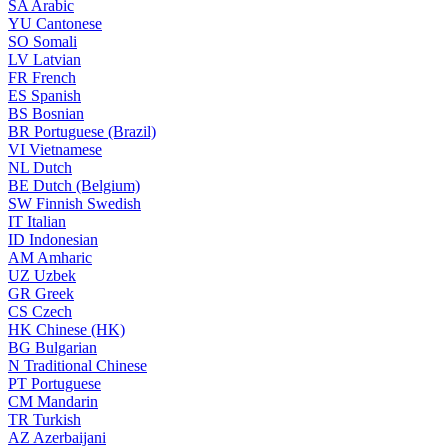
SA
Arabic
YU
Cantonese
SO
Somali
LV
Latvian
FR
French
ES
Spanish
BS
Bosnian
BR
Portuguese (Brazil)
VI
Vietnamese
NL
Dutch
BE
Dutch (Belgium)
SW
Finnish Swedish
IT
Italian
ID
Indonesian
AM
Amharic
UZ
Uzbek
GR
Greek
CS
Czech
HK
Chinese (HK)
BG
Bulgarian
N
Traditional Chinese
PT
Portuguese
CM
Mandarin
TR
Turkish
AZ
Azerbaijani