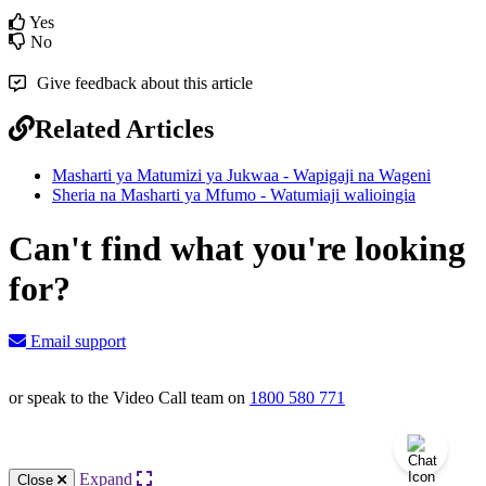
Yes
No
Give feedback about this article
Related Articles
Masharti ya Matumizi ya Jukwaa - Wapigaji na Wageni
Sheria na Masharti ya Mfumo - Watumiaji walioingia
Can't find what you're looking
for?
Email support
or speak to the Video Call team on
1800 580 771
Knowledge Base Software powered by Helpjuice
Expand
Close