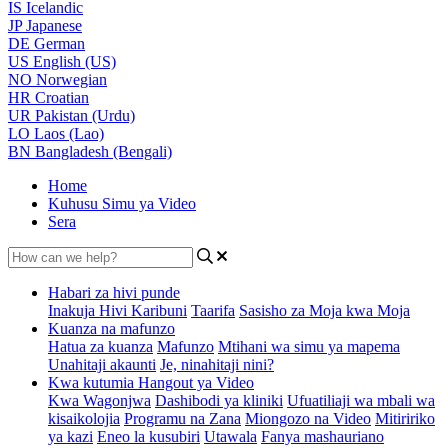
IS
Icelandic
JP
Japanese
DE
German
US
English (US)
NO
Norwegian
HR
Croatian
UR
Pakistan (Urdu)
LO
Laos (Lao)
BN
Bangladesh (Bengali)
Home
Kuhusu Simu ya Video
Sera
Habari za hivi punde
Inakuja Hivi Karibuni
Taarifa
Sasisho za Moja kwa Moja
Kuanza na mafunzo
Hatua za kuanza
Mafunzo
Mtihani wa simu ya mapema
Unahitaji akaunti
Je, ninahitaji nini?
Kwa kutumia Hangout ya Video
Kwa Wagonjwa
Dashibodi ya kliniki
Ufuatiliaji wa mbali wa
kisaikolojia
Programu na Zana
Miongozo na Video
Mitiririko
ya kazi
Eneo la kusubiri
Utawala
Fanya mashauriano