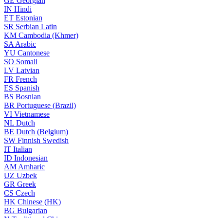
GE
Georgian
IN
Hindi
ET
Estonian
SR
Serbian Latin
KM
Cambodia (Khmer)
SA
Arabic
YU
Cantonese
SO
Somali
LV
Latvian
FR
French
ES
Spanish
BS
Bosnian
BR
Portuguese (Brazil)
VI
Vietnamese
NL
Dutch
BE
Dutch (Belgium)
SW
Finnish Swedish
IT
Italian
ID
Indonesian
AM
Amharic
UZ
Uzbek
GR
Greek
CS
Czech
HK
Chinese (HK)
BG
Bulgarian