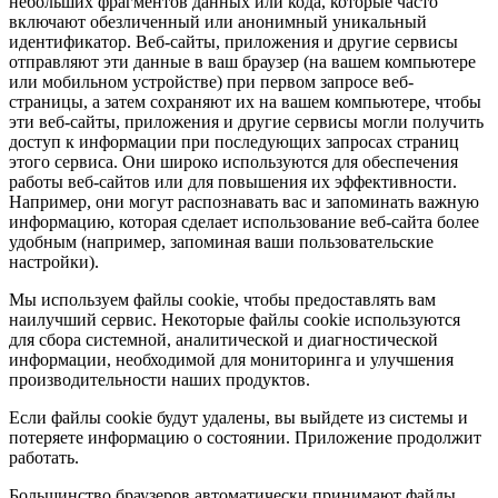
н
е
б
о
л
ь
ш
и
х
ф
р
а
г
м
е
н
т
о
в
д
а
н
н
ы
х
и
л
и
к
о
д
а
,
к
о
т
о
р
ы
е
ч
а
с
т
о
в
к
л
ю
ч
а
ю
т
о
б
е
з
л
и
ч
е
н
н
ы
й
и
л
и
а
н
о
н
и
м
н
ы
й
у
н
и
к
а
л
ь
н
ы
й
и
д
е
н
т
и
ф
и
к
а
т
о
р
.
В
е
б
-
с
а
й
т
ы
,
п
р
и
л
о
ж
е
н
и
я
и
д
р
у
г
и
е
с
е
р
в
и
с
ы
о
т
п
р
а
в
л
я
ю
т
э
т
и
д
а
н
н
ы
е
в
в
а
ш
б
р
а
у
з
е
р
(
н
а
в
а
ш
е
м
к
о
м
п
ь
ю
т
е
р
е
и
л
и
м
о
б
и
л
ь
н
о
м
у
с
т
р
о
й
с
т
в
е
)
п
р
и
п
е
р
в
о
м
з
а
п
р
о
с
е
в
е
б
-
с
т
р
а
н
и
ц
ы
,
а
з
а
т
е
м
с
о
х
р
а
н
я
ю
т
и
х
н
а
в
а
ш
е
м
к
о
м
п
ь
ю
т
е
р
е
,
ч
т
о
б
ы
э
т
и
в
е
б
-
с
а
й
т
ы
,
п
р
и
л
о
ж
е
н
и
я
и
д
р
у
г
и
е
с
е
р
в
и
с
ы
м
о
г
л
и
п
о
л
у
ч
и
т
ь
д
о
с
т
у
п
к
и
н
ф
о
р
м
а
ц
и
и
п
р
и
п
о
с
л
е
д
у
ю
щ
и
х
з
а
п
р
о
с
а
х
с
т
р
а
н
и
ц
э
т
о
г
о
с
е
р
в
и
с
а
.
О
н
и
ш
и
р
о
к
о
и
с
п
о
л
ь
з
у
ю
т
с
я
д
л
я
о
б
е
с
п
е
ч
е
н
и
я
р
а
б
о
т
ы
в
е
б
-
с
а
й
т
о
в
и
л
и
д
л
я
п
о
в
ы
ш
е
н
и
я
и
х
э
ф
ф
е
к
т
и
в
н
о
с
т
и
.
Н
а
п
р
и
м
е
р
,
о
н
и
м
о
г
у
т
р
а
с
п
о
з
н
а
в
а
т
ь
в
а
с
и
з
а
п
о
м
и
н
а
т
ь
в
а
ж
н
у
ю
и
н
ф
о
р
м
а
ц
и
ю
,
к
о
т
о
р
а
я
с
д
е
л
а
е
т
и
с
п
о
л
ь
з
о
в
а
н
и
е
в
е
б
-
с
а
й
т
а
б
о
л
е
е
у
д
о
б
н
ы
м
(
н
а
п
р
и
м
е
р
,
з
а
п
о
м
и
н
а
я
в
а
ш
и
п
о
л
ь
з
о
в
а
т
е
л
ь
с
к
и
е
н
а
с
т
р
о
й
к
и
)
.
М
ы
и
с
п
о
л
ь
з
у
е
м
ф
а
й
л
ы
cookie
,
ч
т
о
б
ы
п
р
е
д
о
с
т
а
в
л
я
т
ь
в
а
м
н
а
и
л
у
ч
ш
и
й
с
е
р
в
и
с
.
Н
е
к
о
т
о
р
ы
е
ф
а
й
л
ы
cookie
и
с
п
о
л
ь
з
у
ю
т
с
я
д
л
я
с
б
о
р
а
с
и
с
т
е
м
н
о
й
,
а
н
а
л
и
т
и
ч
е
с
к
о
й
и
д
и
а
г
н
о
с
т
и
ч
е
с
к
о
й
и
н
ф
о
р
м
а
ц
и
и
,
н
е
о
б
х
о
д
и
м
о
й
д
л
я
м
о
н
и
т
о
р
и
н
г
а
и
у
л
у
ч
ш
е
н
и
я
п
р
о
и
з
в
о
д
и
т
е
л
ь
н
о
с
т
и
н
а
ш
и
х
п
р
о
д
у
к
т
о
в
.
Е
с
л
и
ф
а
й
л
ы
cookie
б
у
д
у
т
у
д
а
л
е
н
ы
,
в
ы
в
ы
й
д
е
т
е
и
з
с
и
с
т
е
м
ы
и
п
о
т
е
р
я
е
т
е
и
н
ф
о
р
м
а
ц
и
ю
о
с
о
с
т
о
я
н
и
и
.
П
р
и
л
о
ж
е
н
и
е
п
р
о
д
о
л
ж
и
т
р
а
б
о
т
а
т
ь
.
Б
о
л
ь
ш
и
н
с
т
в
о
б
р
а
у
з
е
р
о
в
а
в
т
о
м
а
т
и
ч
е
с
к
и
п
р
и
н
и
м
а
ю
т
ф
а
й
л
ы