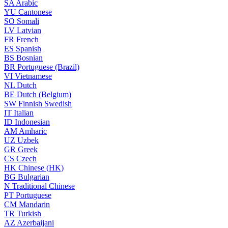
SA
Arabic
YU
Cantonese
SO
Somali
LV
Latvian
FR
French
ES
Spanish
BS
Bosnian
BR
Portuguese (Brazil)
VI
Vietnamese
NL
Dutch
BE
Dutch (Belgium)
SW
Finnish Swedish
IT
Italian
ID
Indonesian
AM
Amharic
UZ
Uzbek
GR
Greek
CS
Czech
HK
Chinese (HK)
BG
Bulgarian
N
Traditional Chinese
PT
Portuguese
CM
Mandarin
TR
Turkish
AZ
Azerbaijani