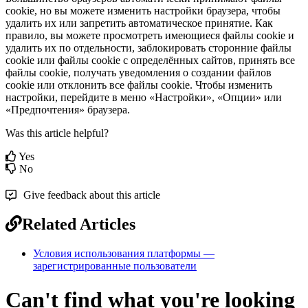
cookie
,
н
о
в
ы
м
о
ж
е
т
е
и
з
м
е
н
и
т
ь
н
а
с
т
р
о
й
к
и
б
р
а
у
з
е
р
а
,
ч
т
о
б
ы
у
д
а
л
и
т
ь
и
х
и
л
и
з
а
п
р
е
т
и
т
ь
а
в
т
о
м
а
т
и
ч
е
с
к
о
е
п
р
и
н
я
т
и
е
.
К
а
к
п
р
а
в
и
л
о
,
в
ы
м
о
ж
е
т
е
п
р
о
с
м
о
т
р
е
т
ь
и
м
е
ю
щ
и
е
с
я
ф
а
й
л
ы
cookie
и
у
д
а
л
и
т
ь
и
х
п
о
о
т
д
е
л
ь
н
о
с
т
и
,
з
а
б
л
о
к
и
р
о
в
а
т
ь
с
т
о
р
о
н
н
и
е
ф
а
й
л
ы
cookie
и
л
и
ф
а
й
л
ы
cookie
с
о
п
р
е
д
е
л
ё
н
н
ы
х
с
а
й
т
о
в
,
п
р
и
н
я
т
ь
в
с
е
ф
а
й
л
ы
cookie
,
п
о
л
у
ч
а
т
ь
у
в
е
д
о
м
л
е
н
и
я
о
с
о
з
д
а
н
и
и
ф
а
й
л
о
в
cookie
и
л
и
о
т
к
л
о
н
и
т
ь
в
с
е
ф
а
й
л
ы
cookie
.
Ч
т
о
б
ы
и
з
м
е
н
и
т
ь
н
а
с
т
р
о
й
к
и
,
п
е
р
е
й
д
и
т
е
в
м
е
н
ю
«
Н
а
с
т
р
о
й
к
и
»
,
«
О
п
ц
и
и
»
и
л
и
«
П
р
е
д
п
о
ч
т
е
н
и
я
»
б
р
а
у
з
е
р
а
.
Was this article helpful?
Yes
No
Give feedback about this article
Related Articles
Условия использования платформы —
зарегистрированные пользователи
Can't find what you're looking