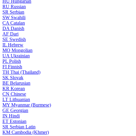
HU
Hungarian
RU
Russian
SR
Serbian
SW
Swahili
CA
Catalan
DA
Danish
AF
Dari
SE
Swedish
IL
Hebrew
MO
Mongolian
UA
Ukrainian
PL
Polish
FI
Finnish
TH
Thai (Thailand)
SK
Slovak
BE
Belarusian
KR
Korean
CN
Chinese
LT
Lithuanian
MY
Myanmar (Burmese)
GE
Georgian
IN
Hindi
ET
Estonian
SR
Serbian Latin
KM
Cambodia (Khmer)