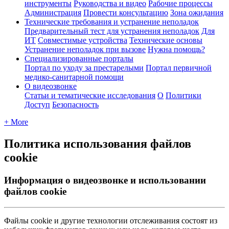
инструменты
Руководства и видео
Рабочие процессы
Администрация
Провести консультацию
Зона ожидания
Технические требования и устранение неполадок
Предварительный тест для устранения неполадок
Для
ИТ
Совместимые устройства
Технические основы
Устранение неполадок при вызове
Нужна помощь?
Специализированные порталы
Портал по уходу за престарелыми
Портал первичной
медико-санитарной помощи
О видеозвонке
Статьи и тематические исследования
О
Политики
Доступ
Безопасность
+ More
Политика использования файлов
cookie
Информация о видеозвонке и использовании
файлов cookie
Ф
а
й
л
ы
cookie
и
д
р
у
г
и
е
т
е
х
н
о
л
о
г
и
и
о
т
с
л
е
ж
и
в
а
н
и
я
с
о
с
т
о
я
т
и
з