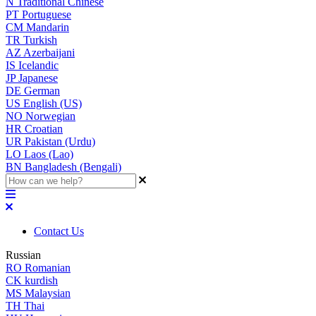
N
Traditional Chinese
PT
Portuguese
CM
Mandarin
TR
Turkish
AZ
Azerbaijani
IS
Icelandic
JP
Japanese
DE
German
US
English (US)
NO
Norwegian
HR
Croatian
UR
Pakistan (Urdu)
LO
Laos (Lao)
BN
Bangladesh (Bengali)
Contact Us
Russian
RO
Romanian
CK
kurdish
MS
Malaysian
TH
Thai