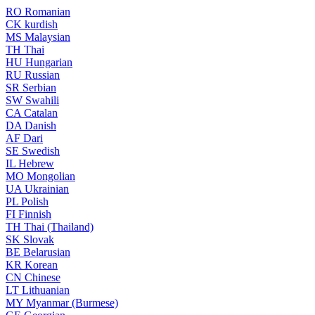
RO
Romanian
CK
kurdish
MS
Malaysian
TH
Thai
HU
Hungarian
RU
Russian
SR
Serbian
SW
Swahili
CA
Catalan
DA
Danish
AF
Dari
SE
Swedish
IL
Hebrew
MO
Mongolian
UA
Ukrainian
PL
Polish
FI
Finnish
TH
Thai (Thailand)
SK
Slovak
BE
Belarusian
KR
Korean
CN
Chinese
LT
Lithuanian
MY
Myanmar (Burmese)