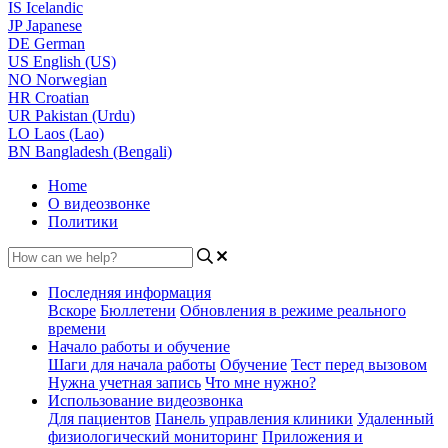
IS
Icelandic
JP
Japanese
DE
German
US
English (US)
NO
Norwegian
HR
Croatian
UR
Pakistan (Urdu)
LO
Laos (Lao)
BN
Bangladesh (Bengali)
Home
О видеозвонке
Политики
Последняя информация
Вскоре
Бюллетени
Обновления в режиме реального
времени
Начало работы и обучение
Шаги для начала работы
Обучение
Тест перед вызовом
Нужна учетная запись
Что мне нужно?
Использование видеозвонка
Для пациентов
Панель управления клиники
Удаленный
физиологический мониторинг
Приложения и