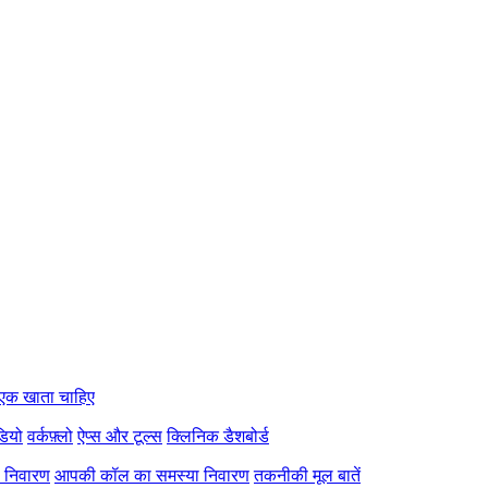
एक खाता चाहिए
डियो
वर्कफ़्लो
ऐप्स और टूल्स
क्लिनिक डैशबोर्ड
ा निवारण
आपकी कॉल का समस्या निवारण
तकनीकी मूल बातें