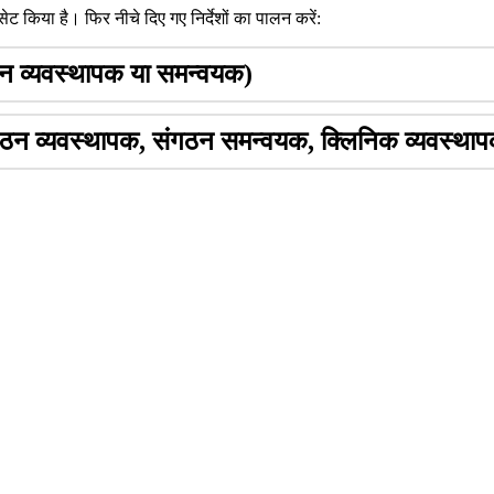
स
ट
क
य
ह
।
फ
र
न
च
द
ए
ग
ए
न
र
श
क
प
ल
न
क
र
:
न
व
य
व
स
थ
प
क
य
स
म
न
व
य
क
)
ठ
न
व
य
व
स
थ
प
क
,
स
ग
ठ
न
स
म
न
व
य
क
,
क
न
क
व
य
व
स
थ
प