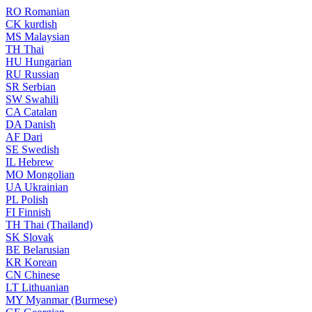
RO
Romanian
CK
kurdish
MS
Malaysian
TH
Thai
HU
Hungarian
RU
Russian
SR
Serbian
SW
Swahili
CA
Catalan
DA
Danish
AF
Dari
SE
Swedish
IL
Hebrew
MO
Mongolian
UA
Ukrainian
PL
Polish
FI
Finnish
TH
Thai (Thailand)
SK
Slovak
BE
Belarusian
KR
Korean
CN
Chinese
LT
Lithuanian
MY
Myanmar (Burmese)