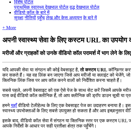
विशेष पोर्टल
प्राथमिक स्वास्थ्य देखभाल पोर्टल
वृद्ध देखभाल पोर्टल
वीडियो कॉल के बारे में
सुरक्षा
नीतियों
पहुँच
लेख और केस अध्ययन
के बारे में
+ More
अपनी स्वास्थ्य सेवा के लिए कस्टम URL का उपयोग
मरीजों और ग्राहकों को उनके वीडियो कॉल परामर्श में भाग लेने क
य
द
आ
प
क
स
व
य
स
ग
ठ
न
क
क
ई
व
ब
स
इ
ट
ह
,
त
क
स
ट
म
URL
क
न
ग
र
क
र
क
र
स
क
त
ह
।
य
ह
व
ह
ल
क
ब
न
ज
ए
ग
ज
स
आ
प
म
र
ज
य
क
ल
इ
ट
क
भ
ज
ग
,
ज
क
न
क
ल
क
ज
स
प
र
आ
प
क
ल
क
र
न
व
ल
क
न
र
श
त
क
र
न
च
ह
त
ह
।
स
ब
स
प
ह
ल
,
अ
प
न
व
ब
स
इ
ट
क
ए
क
ऐ
स
प
ज
क
स
थ
स
ट
क
र
ज
स
म
आ
प
क
म
र
प
स
क
ई
व
ड
य
क
ल
क
ल
न
क
ह
,
त
आ
प
क
ल
न
क
क
ड
र
प
ड
उ
न
स
च
य
प
र
ह
म
न
य
ह
व
ड
य
ट
ल
ह
ल
थ
क
ल
ए
ए
क
व
ब
स
इ
ट
प
ज
क
उ
द
ह
र
ण
ब
न
य
ह
।
इ
स
स
व
स
थ
य
उ
प
भ
क
त
ओ
क
ल
ए
स
ब
स
उ
प
य
क
त
ह
स
क
त
ह
औ
र
आ
प
इ
च
छ
न
स
र
व
इ
स
क
ब
द
,
व
ड
य
क
ल
स
व
म
स
ग
ठ
न
य
क
न
क
स
त
र
प
र
ए
क
क
स
ट
म
URL
आ
प
क
न
र
श
क
आ
ध
र
प
र
स
ह
प
र
त
क
क
त
र
त
क
प
ह
च
ग
।