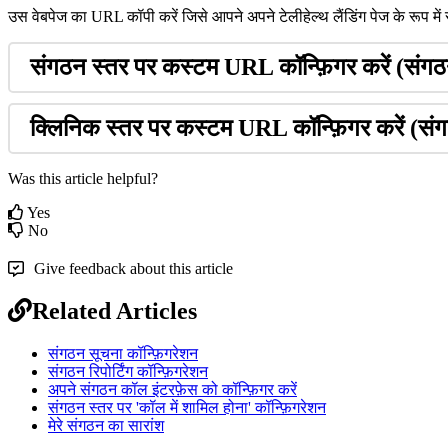
उ
स
व
ब
प
ज
क
URL
क
प
क
र
ज
स
आ
प
न
अ
प
न
ट
ल
ह
ल
थ
ल
ड
ग
प
ज
क
र
प
म
स
ग
ठ
न
स
त
र
प
र
क
स
ट
म
URL
क
न
ग
र
क
र
(
स
ग
ठ
क
न
क
स
त
र
प
र
क
स
ट
म
URL
क
न
ग
र
क
र
(
स
ग
Was this article helpful?
Yes
No
Give feedback about this article
Related Articles
संगठन सूचना कॉन्फ़िगरेशन
संगठन रिपोर्टिंग कॉन्फ़िगरेशन
अपने संगठन कॉल इंटरफ़ेस को कॉन्फ़िगर करें
संगठन स्तर पर 'कॉल में शामिल होना' कॉन्फ़िगरेशन
मेरे संगठन का सारांश