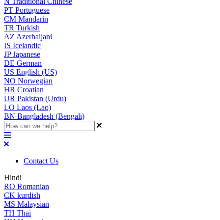
N
Traditional Chinese
PT
Portuguese
CM
Mandarin
TR
Turkish
AZ
Azerbaijani
IS
Icelandic
JP
Japanese
DE
German
US
English (US)
NO
Norwegian
HR
Croatian
UR
Pakistan (Urdu)
LO
Laos (Lao)
BN
Bangladesh (Bengali)
Contact Us
Hindi
RO
Romanian
CK
kurdish
MS
Malaysian
TH
Thai