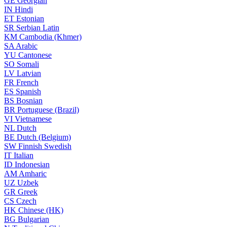
GE
Georgian
IN
Hindi
ET
Estonian
SR
Serbian Latin
KM
Cambodia (Khmer)
SA
Arabic
YU
Cantonese
SO
Somali
LV
Latvian
FR
French
ES
Spanish
BS
Bosnian
BR
Portuguese (Brazil)
VI
Vietnamese
NL
Dutch
BE
Dutch (Belgium)
SW
Finnish Swedish
IT
Italian
ID
Indonesian
AM
Amharic
UZ
Uzbek
GR
Greek
CS
Czech
HK
Chinese (HK)
BG
Bulgarian