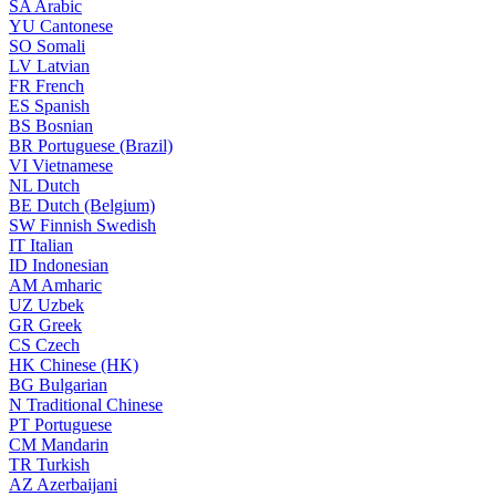
SA
Arabic
YU
Cantonese
SO
Somali
LV
Latvian
FR
French
ES
Spanish
BS
Bosnian
BR
Portuguese (Brazil)
VI
Vietnamese
NL
Dutch
BE
Dutch (Belgium)
SW
Finnish Swedish
IT
Italian
ID
Indonesian
AM
Amharic
UZ
Uzbek
GR
Greek
CS
Czech
HK
Chinese (HK)
BG
Bulgarian
N
Traditional Chinese
PT
Portuguese
CM
Mandarin
TR
Turkish
AZ
Azerbaijani