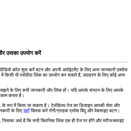
ं और उसका उपयोग करें
व
ड
य
क
ल
श
र
क
र
ब
ट
न
औ
र
अ
प
न
अ
प
इ
ट
म
ट
क
ल
ए
अ
न
य
ज
न
क
र
ए
क
स
स
म
क
स
भ
प
स
द
द
ल
क
क
उ
प
य
ग
क
र
स
क
त
ह
,
उ
द
ह
र
ण
क
ल
ए
क
ई
अ
न
य
स
म
झ
न
क
ल
ए
स
भ
ज
न
क
र
औ
र
ल
क
ह
।
य
द
आ
प
क
स
ग
ठ
न
क
ल
ए
आ
प
क
क
म
क
र
त
ह
।
L
क
र
प
म
क
य
ज
स
क
त
ह
।
ट
ल
ह
ल
थ
प
ज
क
ड
ज
इ
न
आ
प
क
स
व
औ
र
न
क
र
क
ल
ए
य
ह
क
क
क
र
र
ग
/
ग
र
ह
क
प
र
व
श
ब
द
औ
र
व
ब
स
इ
ट
ब
ट
न
।
,
ज
स
क
अ
र
ह
क
स
भ
क
न
क
ल
क
ए
क
ह
प
ज
प
र
ह
ग
औ
र
म
र
ज
/
क
ल
इ
ट