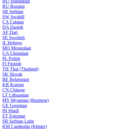
HU
Hungarian
RU
Russian
SR
Serbian
SW
Swahili
CA
Catalan
DA
Danish
AF
Dari
SE
Swedish
IL
Hebrew
MO
Mongolian
UA
Ukrainian
PL
Polish
FI
Finnish
TH
Thai (Thailand)
SK
Slovak
BE
Belarusian
KR
Korean
CN
Chinese
LT
Lithuanian
MY
Myanmar (Burmese)
GE
Georgian
IN
Hindi
ET
Estonian
SR
Serbian Latin
KM
Cambodia (Khmer)