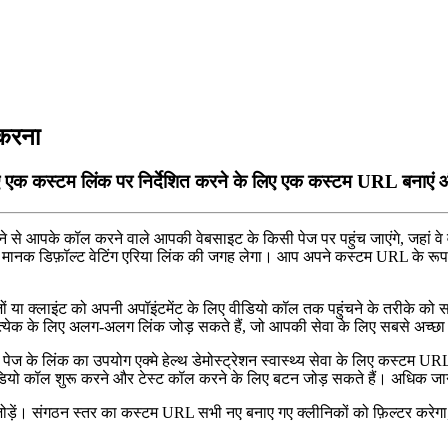
 करना
े लिए एक कस्टम लिंक पर निर्देशित करने के लिए एक कस्टम URL बनाए
न
स
आ
प
क
क
ल
क
र
न
व
ल
आ
प
क
व
ब
स
इ
ट
क
क
स
प
ज
प
र
प
ह
च
ज
ए
ग
,
ज
ह
व
म
न
क
ड
फ
ल
ट
व
ट
ग
ए
र
य
ल
क
क
ज
ग
ह
ल
ग
।
आ
प
अ
प
न
क
स
ट
म
URL
क
र
प
ज
य
क
ल
इ
ट
क
अ
प
न
अ
प
इ
ट
म
ट
क
ल
ए
व
ड
य
क
ल
त
क
प
ह
च
न
क
त
र
क
क
त
य
क
क
ल
ए
अ
ल
ग
-
अ
ल
ग
ल
क
ज
ड
स
क
त
ह
,
ज
आ
प
क
स
व
क
ल
ए
स
ब
स
अ
च
छ
प
ज
क
ल
क
क
उ
प
य
ग
ए
क
म
ह
ल
थ
ड
म
स
ट
र
श
न
स
व
स
थ
य
स
व
क
ल
ए
क
स
ट
म
UR
ड
य
क
ल
श
र
क
र
न
औ
र
ट
स
ट
क
ल
क
र
न
क
ल
ए
ब
ट
न
ज
ड
स
क
त
ह
।
अ
ध
क
ज
ज
ड
।
स
ग
ठ
न
स
त
र
क
क
स
ट
म
URL
स
भ
न
ए
ब
न
ए
ग
ए
क
ल
न
क
क
फ
ल
ट
र
क
र
ग