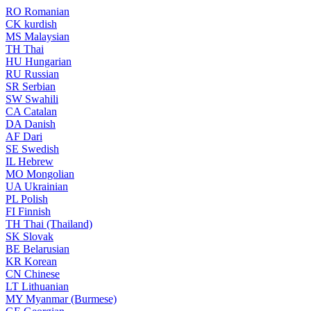
RO
Romanian
CK
kurdish
MS
Malaysian
TH
Thai
HU
Hungarian
RU
Russian
SR
Serbian
SW
Swahili
CA
Catalan
DA
Danish
AF
Dari
SE
Swedish
IL
Hebrew
MO
Mongolian
UA
Ukrainian
PL
Polish
FI
Finnish
TH
Thai (Thailand)
SK
Slovak
BE
Belarusian
KR
Korean
CN
Chinese
LT
Lithuanian
MY
Myanmar (Burmese)