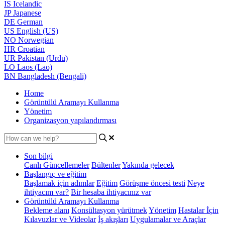
IS
Icelandic
JP
Japanese
DE
German
US
English (US)
NO
Norwegian
HR
Croatian
UR
Pakistan (Urdu)
LO
Laos (Lao)
BN
Bangladesh (Bengali)
Home
Görüntülü Aramayı Kullanma
Yönetim
Organizasyon yapılandırması
Son bilgi
Canlı Güncellemeler
Bültenler
Yakında gelecek
Başlangıç ve eğitim
Başlamak için adımlar
Eğitim
Görüşme öncesi testi
Neye
ihtiyacım var?
Bir hesaba ihtiyacınız var
Görüntülü Aramayı Kullanma
Bekleme alanı
Konsültasyon yürütmek
Yönetim
Hastalar İçin
Kılavuzlar ve Videolar
İş akışları
Uygulamalar ve Araçlar