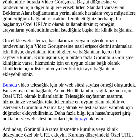
y
ö
nlendirir
;
burada
Video
G
ö
r
ü
ş
mesi
Ba
ş
lat
d
ü
ğ
mesine
ve
randevular
ı
i
ç
in
di
ğ
er
bilgilere
eri
ş
ebilirler
.
Standart
varsay
ı
lan
Bekleme
Alan
ı
ba
ğ
lant
ı
s
ı
n
ı
n
yerini
alarak
hastalara
veya
m
ü
ş
terilere
g
ö
nderdi
ğ
iniz
ba
ğ
lant
ı
olacakt
ı
r
.
Tercih
etti
ğ
iniz
herhangi
bir
ba
ğ
lant
ı
y
ı
Ö
zel
URL
'
niz
olarak
kullanabilirsiniz
;
ö
rne
ğ
in
,
arayanlar
ı
n
y
ö
nlendirilmesini
istedi
ğ
iniz
ba
ş
ka
bir
klinik
ba
ğ
lant
ı
s
ı
.
Ö
ncelikle
web
sitenizi
,
hastalar
ı
n
ı
z
ı
n
veya
m
ü
ş
terilerinizin
randevular
ı
i
ç
in
Video
G
ö
r
ü
ş
mesine
nas
ı
l
eri
ş
eceklerini
anlamalar
ı
i
ç
in
ihtiya
ç
duyduklar
ı
t
ü
m
bilgileri
ve
ba
ğ
lant
ı
lar
ı
i
ç
eren
bir
sayfayla
kurun
.
Kurulu
ş
unuz
i
ç
in
birden
fazla
G
ö
r
ü
nt
ü
l
ü
G
ö
r
ü
ş
me
klini
ğ
iniz
varsa
,
hizmetiniz
i
ç
in
en
uygun
olana
ba
ğ
l
ı
olarak
kliniklerin
a
ç
ı
l
ı
r
listesini
veya
her
biri
i
ç
in
ayr
ı
ba
ğ
lant
ı
lar
ı
ekleyebilirsiniz
.
Burada
video
telesa
ğ
l
ı
k
i
ç
in
bir
web
sitesi
sayfas
ı
ö
rne
ğ
i
olu
ş
turduk
.
Bu
sayfaya
olan
ba
ğ
lant
ı
,
Acme
Health
tan
ı
t
ı
m
sa
ğ
l
ı
k
hizmeti
i
ç
in
Ö
zel
URL
olarak
kullan
ı
labilir
.
Telesa
ğ
l
ı
k
sayfas
ı
n
ı
n
tasar
ı
m
ı
,
hizmetinize
ve
sa
ğ
l
ı
k
t
ü
keticilerinize
en
uygun
olan
ı
olabilir
ve
isterseniz
G
ö
r
ü
nt
ü
l
ü
Arama
ba
ş
latmak
ve
test
aramas
ı
yapmak
i
ç
in
d
ü
ğ
meler
ekleyebilirsiniz
.
Daha
fazla
bilgi
i
ç
in
hasta
/
m
ü
ş
teri
giri
ş
noktalar
ı
ve
web
sitesi
butonlar
ı
i
ç
in
buray
ı
t
ı
klay
ı
n
.
Ard
ı
ndan
,
G
ö
r
ü
nt
ü
l
ü
Arama
hizmetine
kurulu
ş
veya
klinik
d
ü
zeyinde
ö
zel
bir
URL
ekleyin
.
Kurulu
ş
d
ü
zeyindeki
Ö
zel
URL
,