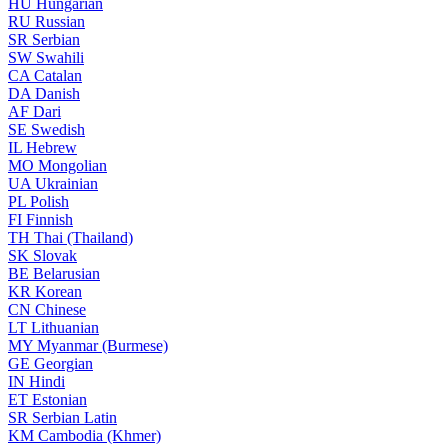
HU
Hungarian
RU
Russian
SR
Serbian
SW
Swahili
CA
Catalan
DA
Danish
AF
Dari
SE
Swedish
IL
Hebrew
MO
Mongolian
UA
Ukrainian
PL
Polish
FI
Finnish
TH
Thai (Thailand)
SK
Slovak
BE
Belarusian
KR
Korean
CN
Chinese
LT
Lithuanian
MY
Myanmar (Burmese)
GE
Georgian
IN
Hindi
ET
Estonian
SR
Serbian Latin
KM
Cambodia (Khmer)