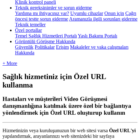
Klinik kontrol paneli
Teknik gereksinimler ve sorun giderme
Yardıma mı ihtiyacınız var?
Uyumlu cihazlar
Onun için
Çağrı
öncesi testte sorun giderme
Aramanızla ilgili sorunları giderme
Teknik temeller
Özel portallar
Temel Sağlık Hizmetleri Portalı
Yaşlı Bakımı Portalı
Görüntülü Görüşme Hakkında
Güvenlik
Politikalar
Erişim
Makaleler ve vaka çalışmaları
Hakkında
+ More
Sağlık hizmetiniz için Özel URL
kullanma
Hastaları ve müşterileri Video Görüşmesi
danışmanlığına katılmak üzere özel bir bağlantıya
yönlendirmek için Özel URL oluşturup kullanın
Hizmetinizin
veya
kurulu
ş
unuzun
bir
web
sitesi
varsa
Ö
zel
URL
'
yi
yap
ı
land
ı
rmak
,
arayanlar
ı
n
ı
z
ı
web
sitenizdeki
bir
sayfaya