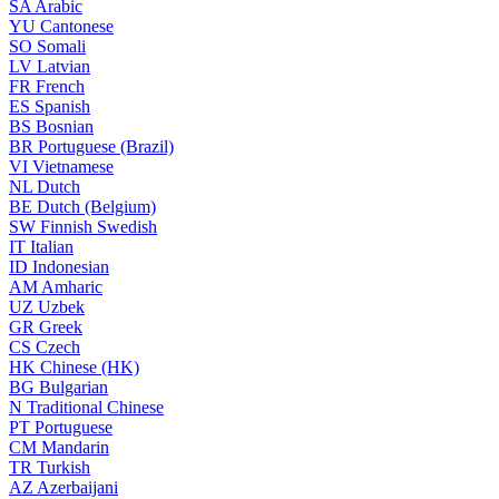
SA
Arabic
YU
Cantonese
SO
Somali
LV
Latvian
FR
French
ES
Spanish
BS
Bosnian
BR
Portuguese (Brazil)
VI
Vietnamese
NL
Dutch
BE
Dutch (Belgium)
SW
Finnish Swedish
IT
Italian
ID
Indonesian
AM
Amharic
UZ
Uzbek
GR
Greek
CS
Czech
HK
Chinese (HK)
BG
Bulgarian
N
Traditional Chinese
PT
Portuguese
CM
Mandarin
TR
Turkish
AZ
Azerbaijani