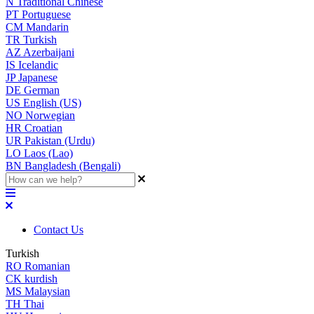
N
Traditional Chinese
PT
Portuguese
CM
Mandarin
TR
Turkish
AZ
Azerbaijani
IS
Icelandic
JP
Japanese
DE
German
US
English (US)
NO
Norwegian
HR
Croatian
UR
Pakistan (Urdu)
LO
Laos (Lao)
BN
Bangladesh (Bengali)
Contact Us
Turkish
RO
Romanian
CK
kurdish
MS
Malaysian
TH
Thai