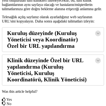
yeni
olu
ş
turulan
t
ü
m
klinikleri
filtreleyecektir
;
bu
,
t
ü
m
klinik
ba
ğ
lant
ı
lar
ı
n
ı
n
ayn
ı
sayfaya
olaca
ğ
ı
ve
hastalar
ı
n
/
m
ü
ş
terilerin
talimatlar
ı
n
ı
za
g
ö
re
do
ğ
ru
bekleme
alan
ı
na
eri
ş
ece
ğ
i
anlam
ı
na
gelir
.
Telesa
ğ
l
ı
k
a
ç
ı
l
ı
ş
sayfan
ı
z
olarak
ayarlad
ı
ğ
ı
n
ı
z
web
sayfas
ı
n
ı
n
URL
'
sini
kopyalay
ı
n
.
Daha
sonra
a
ş
a
ğ
ı
daki
talimatlar
ı
izleyin
:
Kurulu
ş
d
ü
zeyinde
(
Kurulu
ş
Y
ö
neticisi
veya
Koordinat
ö
r
)
Ö
zel
bir
URL
yap
ı
land
ı
rma
Klinik
d
ü
zeyinde
Ö
zel
bir
URL
yap
ı
land
ı
rma
(
Kurulu
ş
Y
ö
neticisi
,
Kurulu
ş
Koordinat
ö
r
ü
,
Klinik
Y
ö
neticisi
)
Was this article helpful?
Yes
No