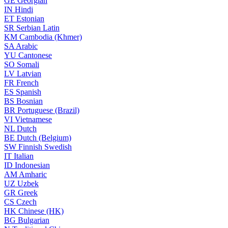
GE
Georgian
IN
Hindi
ET
Estonian
SR
Serbian Latin
KM
Cambodia (Khmer)
SA
Arabic
YU
Cantonese
SO
Somali
LV
Latvian
FR
French
ES
Spanish
BS
Bosnian
BR
Portuguese (Brazil)
VI
Vietnamese
NL
Dutch
BE
Dutch (Belgium)
SW
Finnish Swedish
IT
Italian
ID
Indonesian
AM
Amharic
UZ
Uzbek
GR
Greek
CS
Czech
HK
Chinese (HK)
BG
Bulgarian