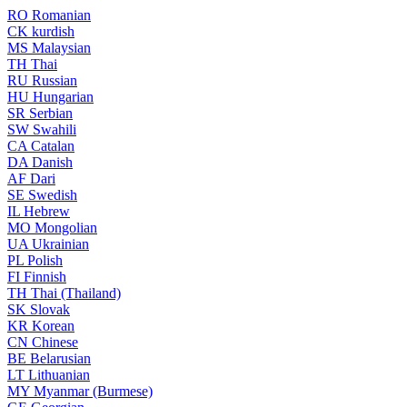
RO
Romanian
CK
kurdish
MS
Malaysian
TH
Thai
RU
Russian
HU
Hungarian
SR
Serbian
SW
Swahili
CA
Catalan
DA
Danish
AF
Dari
SE
Swedish
IL
Hebrew
MO
Mongolian
UA
Ukrainian
PL
Polish
FI
Finnish
TH
Thai (Thailand)
SK
Slovak
KR
Korean
CN
Chinese
BE
Belarusian
LT
Lithuanian
MY
Myanmar (Burmese)