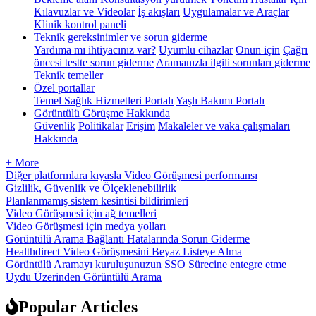
Kılavuzlar ve Videolar
İş akışları
Uygulamalar ve Araçlar
Klinik kontrol paneli
Teknik gereksinimler ve sorun giderme
Yardıma mı ihtiyacınız var?
Uyumlu cihazlar
Onun için
Çağrı
öncesi testte sorun giderme
Aramanızla ilgili sorunları giderme
Teknik temeller
Özel portallar
Temel Sağlık Hizmetleri Portalı
Yaşlı Bakımı Portalı
Görüntülü Görüşme Hakkında
Güvenlik
Politikalar
Erişim
Makaleler ve vaka çalışmaları
Hakkında
+ More
Diğer platformlara kıyasla Video Görüşmesi performansı
Gizlilik, Güvenlik ve Ölçeklenebilirlik
Planlanmamış sistem kesintisi bildirimleri
Video Görüşmesi için ağ temelleri
Video Görüşmesi için medya yolları
Görüntülü Arama Bağlantı Hatalarında Sorun Giderme
Healthdirect Video Görüşmesini Beyaz Listeye Alma
Görüntülü Aramayı kuruluşunuzun SSO Sürecine entegre etme
Uydu Üzerinden Görüntülü Arama
Popular Articles