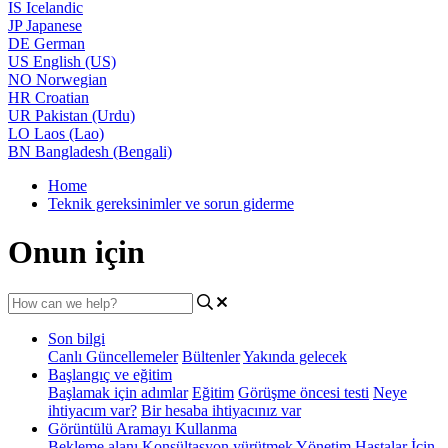
IS
Icelandic
JP
Japanese
DE
German
US
English (US)
NO
Norwegian
HR
Croatian
UR
Pakistan (Urdu)
LO
Laos (Lao)
BN
Bangladesh (Bengali)
Home
Teknik gereksinimler ve sorun giderme
Onun için
Son bilgi
Canlı Güncellemeler
Bültenler
Yakında gelecek
Başlangıç ve eğitim
Başlamak için adımlar
Eğitim
Görüşme öncesi testi
Neye
ihtiyacım var?
Bir hesaba ihtiyacınız var
Görüntülü Aramayı Kullanma
Bekleme alanı
Konsültasyon yürütmek
Yönetim
Hastalar İçin