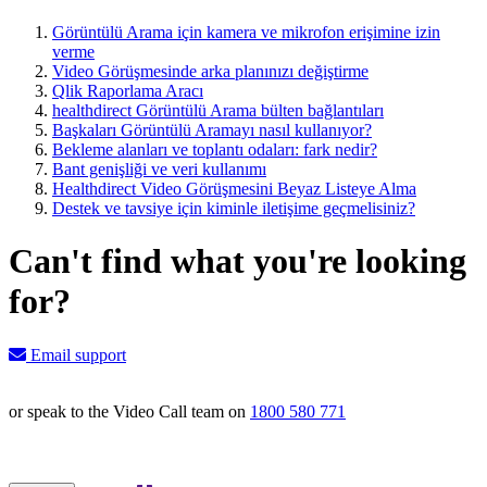
Görüntülü Arama için kamera ve mikrofon erişimine izin
verme
Video Görüşmesinde arka planınızı değiştirme
Qlik Raporlama Aracı
healthdirect Görüntülü Arama bülten bağlantıları
Başkaları Görüntülü Aramayı nasıl kullanıyor?
Bekleme alanları ve toplantı odaları: fark nedir?
Bant genişliği ve veri kullanımı
Healthdirect Video Görüşmesini Beyaz Listeye Alma
Destek ve tavsiye için kiminle iletişime geçmelisiniz?
Can't find what you're looking
for?
Email support
or speak to the Video Call team on
1800 580 771
Knowledge Base Software powered by Helpjuice