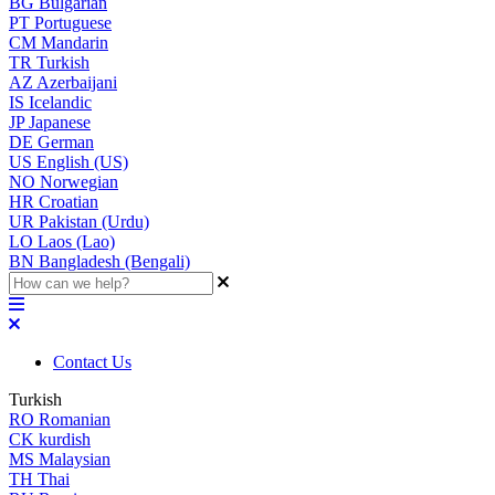
BG
Bulgarian
PT
Portuguese
CM
Mandarin
TR
Turkish
AZ
Azerbaijani
IS
Icelandic
JP
Japanese
DE
German
US
English (US)
NO
Norwegian
HR
Croatian
UR
Pakistan (Urdu)
LO
Laos (Lao)
BN
Bangladesh (Bengali)
Contact Us
Turkish
RO
Romanian
CK
kurdish
MS
Malaysian
TH
Thai