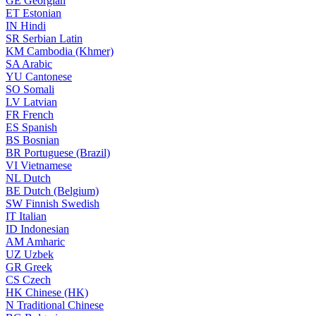
GE
Georgian
ET
Estonian
IN
Hindi
SR
Serbian Latin
KM
Cambodia (Khmer)
SA
Arabic
YU
Cantonese
SO
Somali
LV
Latvian
FR
French
ES
Spanish
BS
Bosnian
BR
Portuguese (Brazil)
VI
Vietnamese
NL
Dutch
BE
Dutch (Belgium)
SW
Finnish Swedish
IT
Italian
ID
Indonesian
AM
Amharic
UZ
Uzbek
GR
Greek
CS
Czech
HK
Chinese (HK)
N
Traditional Chinese