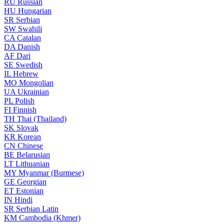
RU
Russian
HU
Hungarian
SR
Serbian
SW
Swahili
CA
Catalan
DA
Danish
AF
Dari
SE
Swedish
IL
Hebrew
MO
Mongolian
UA
Ukrainian
PL
Polish
FI
Finnish
TH
Thai (Thailand)
SK
Slovak
KR
Korean
CN
Chinese
BE
Belarusian
LT
Lithuanian
MY
Myanmar (Burmese)
GE
Georgian
ET
Estonian
IN
Hindi
SR
Serbian Latin
KM
Cambodia (Khmer)