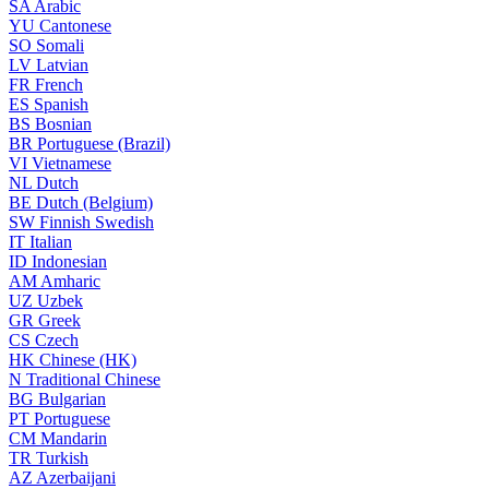
SA
Arabic
YU
Cantonese
SO
Somali
LV
Latvian
FR
French
ES
Spanish
BS
Bosnian
BR
Portuguese (Brazil)
VI
Vietnamese
NL
Dutch
BE
Dutch (Belgium)
SW
Finnish Swedish
IT
Italian
ID
Indonesian
AM
Amharic
UZ
Uzbek
GR
Greek
CS
Czech
HK
Chinese (HK)
N
Traditional Chinese
BG
Bulgarian
PT
Portuguese
CM
Mandarin
TR
Turkish
AZ
Azerbaijani