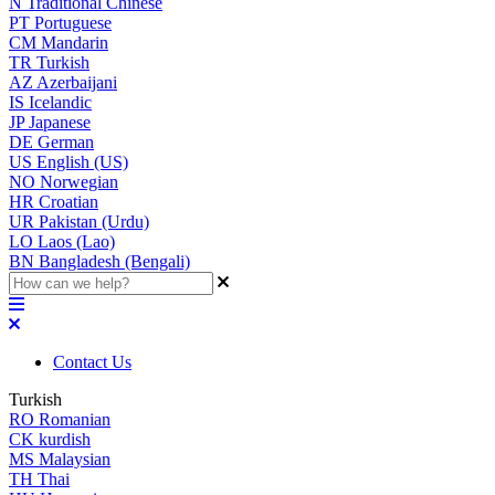
N
Traditional Chinese
PT
Portuguese
CM
Mandarin
TR
Turkish
AZ
Azerbaijani
IS
Icelandic
JP
Japanese
DE
German
US
English (US)
NO
Norwegian
HR
Croatian
UR
Pakistan (Urdu)
LO
Laos (Lao)
BN
Bangladesh (Bengali)
Contact Us
Turkish
RO
Romanian
CK
kurdish
MS
Malaysian
TH
Thai