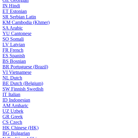
GE
Georgian
IN
Hindi
ET
Estonian
SR
Serbian Latin
KM
Cambodia (Khmer)
SA
Arabic
YU
Cantonese
SO
Somali
LV
Latvian
FR
French
ES
Spanish
BS
Bosnian
BR
Portuguese (Brazil)
VI
Vietnamese
NL
Dutch
BE
Dutch (Belgium)
SW
Finnish Swedish
IT
Italian
ID
Indonesian
AM
Amharic
UZ
Uzbek
GR
Greek
CS
Czech
HK
Chinese (HK)
BG
Bulgarian