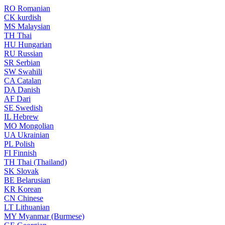
RO
Romanian
CK
kurdish
MS
Malaysian
TH
Thai
HU
Hungarian
RU
Russian
SR
Serbian
SW
Swahili
CA
Catalan
DA
Danish
AF
Dari
SE
Swedish
IL
Hebrew
MO
Mongolian
UA
Ukrainian
PL
Polish
FI
Finnish
TH
Thai (Thailand)
SK
Slovak
BE
Belarusian
KR
Korean
CN
Chinese
LT
Lithuanian
MY
Myanmar (Burmese)