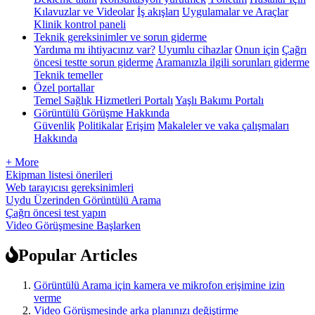
Kılavuzlar ve Videolar
İş akışları
Uygulamalar ve Araçlar
Klinik kontrol paneli
Teknik gereksinimler ve sorun giderme
Yardıma mı ihtiyacınız var?
Uyumlu cihazlar
Onun için
Çağrı
öncesi testte sorun giderme
Aramanızla ilgili sorunları giderme
Teknik temeller
Özel portallar
Temel Sağlık Hizmetleri Portalı
Yaşlı Bakımı Portalı
Görüntülü Görüşme Hakkında
Güvenlik
Politikalar
Erişim
Makaleler ve vaka çalışmaları
Hakkında
+ More
Ekipman listesi önerileri
Web tarayıcısı gereksinimleri
Uydu Üzerinden Görüntülü Arama
Çağrı öncesi test yapın
Video Görüşmesine Başlarken
Popular Articles
Görüntülü Arama için kamera ve mikrofon erişimine izin
verme
Video Görüşmesinde arka planınızı değiştirme