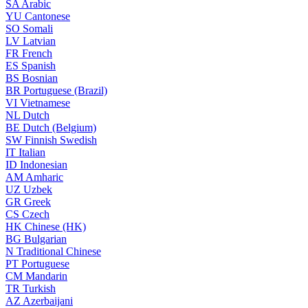
SA
Arabic
YU
Cantonese
SO
Somali
LV
Latvian
FR
French
ES
Spanish
BS
Bosnian
BR
Portuguese (Brazil)
VI
Vietnamese
NL
Dutch
BE
Dutch (Belgium)
SW
Finnish Swedish
IT
Italian
ID
Indonesian
AM
Amharic
UZ
Uzbek
GR
Greek
CS
Czech
HK
Chinese (HK)
BG
Bulgarian
N
Traditional Chinese
PT
Portuguese
CM
Mandarin
TR
Turkish
AZ
Azerbaijani