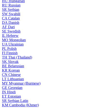
HU
Hungarian
RU
Russian
SR
Serbian
SW
Swahili
CA
Catalan
DA
Danish
AF
Dari
SE
Swedish
IL
Hebrew
MO
Mongolian
UA
Ukrainian
PL
Polish
FI
Finnish
TH
Thai (Thailand)
SK
Slovak
BE
Belarusian
KR
Korean
CN
Chinese
LT
Lithuanian
MY
Myanmar (Burmese)
GE
Georgian
IN
Hindi
ET
Estonian
SR
Serbian Latin
KM
Cambodia (Khmer)