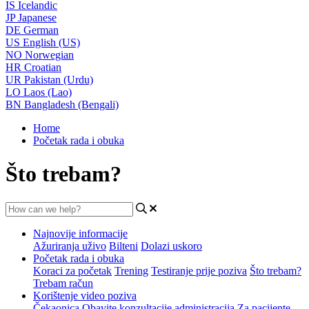
IS
Icelandic
JP
Japanese
DE
German
US
English (US)
NO
Norwegian
HR
Croatian
UR
Pakistan (Urdu)
LO
Laos (Lao)
BN
Bangladesh (Bengali)
Home
Početak rada i obuka
Što trebam?
Najnovije informacije
Ažuriranja uživo
Bilteni
Dolazi uskoro
Početak rada i obuka
Koraci za početak
Trening
Testiranje prije poziva
Što trebam?
Trebam račun
Korištenje video poziva
Čekaonica
Obavite konzultacije
administracija
Za pacijente