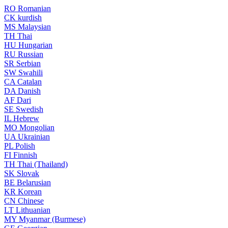
RO
Romanian
CK
kurdish
MS
Malaysian
TH
Thai
HU
Hungarian
RU
Russian
SR
Serbian
SW
Swahili
CA
Catalan
DA
Danish
AF
Dari
SE
Swedish
IL
Hebrew
MO
Mongolian
UA
Ukrainian
PL
Polish
FI
Finnish
TH
Thai (Thailand)
SK
Slovak
BE
Belarusian
KR
Korean
CN
Chinese
LT
Lithuanian
MY
Myanmar (Burmese)