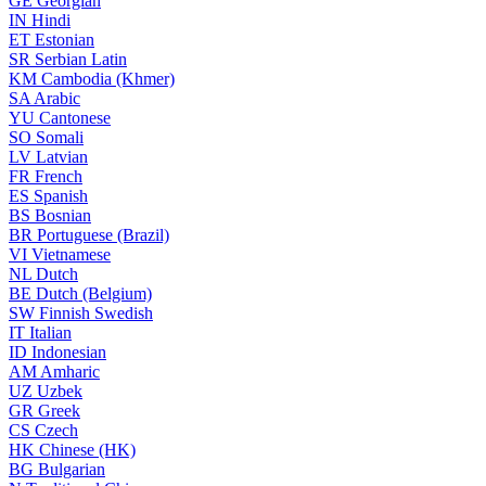
GE
Georgian
IN
Hindi
ET
Estonian
SR
Serbian Latin
KM
Cambodia (Khmer)
SA
Arabic
YU
Cantonese
SO
Somali
LV
Latvian
FR
French
ES
Spanish
BS
Bosnian
BR
Portuguese (Brazil)
VI
Vietnamese
NL
Dutch
BE
Dutch (Belgium)
SW
Finnish Swedish
IT
Italian
ID
Indonesian
AM
Amharic
UZ
Uzbek
GR
Greek
CS
Czech
HK
Chinese (HK)
BG
Bulgarian