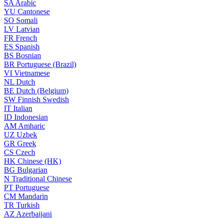
SA
Arabic
YU
Cantonese
SO
Somali
LV
Latvian
FR
French
ES
Spanish
BS
Bosnian
BR
Portuguese (Brazil)
VI
Vietnamese
NL
Dutch
BE
Dutch (Belgium)
SW
Finnish Swedish
IT
Italian
ID
Indonesian
AM
Amharic
UZ
Uzbek
GR
Greek
CS
Czech
HK
Chinese (HK)
BG
Bulgarian
N
Traditional Chinese
PT
Portuguese
CM
Mandarin
TR
Turkish
AZ
Azerbaijani