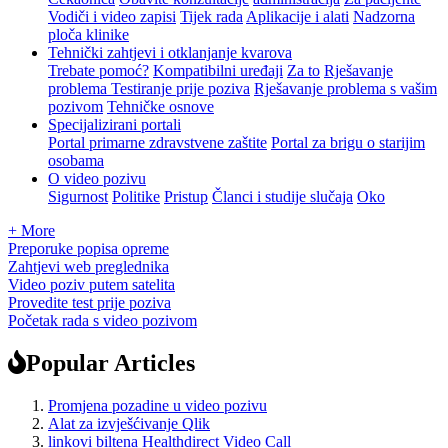
Vodiči i video zapisi
Tijek rada
Aplikacije i alati
Nadzorna
ploča klinike
Tehnički zahtjevi i otklanjanje kvarova
Trebate pomoć?
Kompatibilni uređaji
Za to
Rješavanje
problema Testiranje prije poziva
Rješavanje problema s vašim
pozivom
Tehničke osnove
Specijalizirani portali
Portal primarne zdravstvene zaštite
Portal za brigu o starijim
osobama
O video pozivu
Sigurnost
Politike
Pristup
Članci i studije slučaja
Oko
+ More
Preporuke popisa opreme
Zahtjevi web preglednika
Video poziv putem satelita
Provedite test prije poziva
Početak rada s video pozivom
Popular Articles
Promjena pozadine u video pozivu
Alat za izvješćivanje Qlik
linkovi biltena Healthdirect Video Call