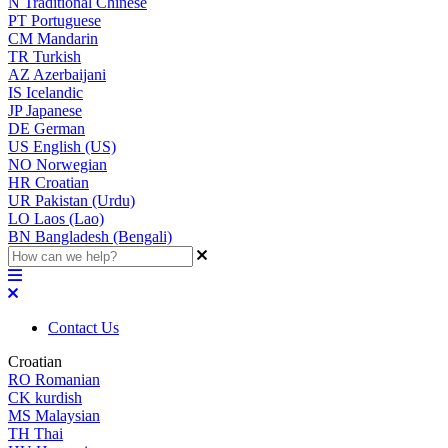
N
Traditional Chinese
PT
Portuguese
CM
Mandarin
TR
Turkish
AZ
Azerbaijani
IS
Icelandic
JP
Japanese
DE
German
US
English (US)
NO
Norwegian
HR
Croatian
UR
Pakistan (Urdu)
LO
Laos (Lao)
BN
Bangladesh (Bengali)
Contact Us
Croatian
RO
Romanian
CK
kurdish
MS
Malaysian
TH
Thai