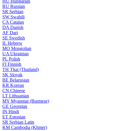
HU
Hungarian
RU
Russian
SR
Serbian
SW
Swahili
CA
Catalan
DA
Danish
AF
Dari
SE
Swedish
IL
Hebrew
MO
Mongolian
UA
Ukrainian
PL
Polish
FI
Finnish
TH
Thai (Thailand)
SK
Slovak
BE
Belarusian
KR
Korean
CN
Chinese
LT
Lithuanian
MY
Myanmar (Burmese)
GE
Georgian
IN
Hindi
ET
Estonian
SR
Serbian Latin
KM
Cambodia (Khmer)